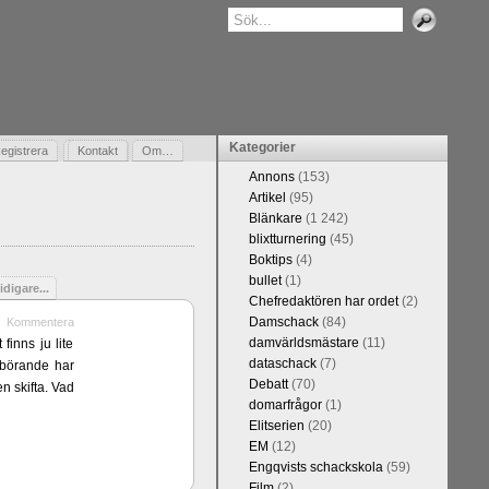
Kategorier
egistrera
Gästbok
Kontakt
Om…
Annons
(153)
Artikel
(95)
Blänkare
(1 242)
blixtturnering
(45)
Boktips
(4)
bullet
(1)
idigare...
Chefredaktören har ordet
(2)
Damschack
(84)
Kommentera
damvärldsmästare
(11)
finns ju lite
dataschack
(7)
erbörande har
Debatt
(70)
n skifta. Vad
domarfrågor
(1)
Elitserien
(20)
EM
(12)
Engqvists schackskola
(59)
Film
(2)