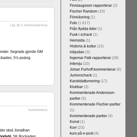
Finnlaugsson rapporterar
(2)
Fischer Random
(10)
Föreläsning
(1)
Foto
(1 617)
Läs de 5 kommentarerna
Från flydda tider
(1)
Fusk i schack
(1)
Hemsida
(1)
Historia & kultur
(15)
Kommentera
 ronder. Segrade gjorde GM
inbjudan
(3)
Blomqvist, IM
ckaden, 5½ poäng.
Ingemar Falk rapporterar
(28)
l Falkevall.
intervju
(10)
 om GM Jonny
Johan Furhoff kommenterar
(6)
ppar. Mästar-
Juniorschack
(1)
on, IM Bengt
Kandidatturnering
(17)
 att FM Joar
Klubbar
(3)
Kommenterade Andersson-
partier
(5)
Kommenterade Fischer-partier
Kommentera
(1)
Kommenterade partier
(4)
Konst
(1)
Korr
(23)
onder stod Jonathan
kurs på e-post
(4)
ögdahl
, SK Rockaden