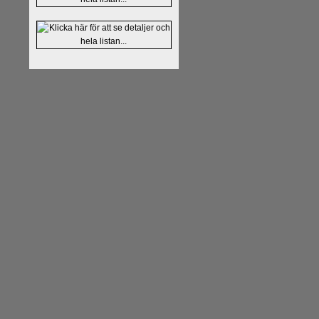
Alingsås Schacksällskap fyl
parturnering i Alingsås 4-5 maj