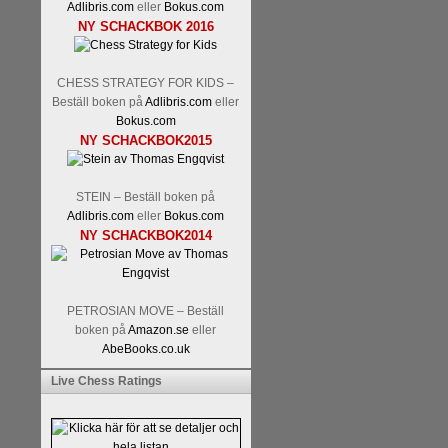
Adlibris.com
eller
Bokus.com
NY SCHACKBOK 2016
CHESS STRATEGY FOR KIDS –
Beställ boken på
Adlibris.com
eller
Bokus.com
NY SCHACKBOK2015
En av världens genom tiderna
Tata Steel-turneringens
hems
uppnått allt som kan uppnås s
STEIN – Beställ boken på
varit med om som schackspelar
Adlibris.com
eller
Bokus.com
milstolpen i schackhistorie
NY SCHACKBOK2014
tacksamma och nöjda över alla
sina framtida projekt.
PETROSIAN MOVE – Beställ
boken på
Amazon.se
eller
AbeBooks.co.uk
Live Chess Ratings