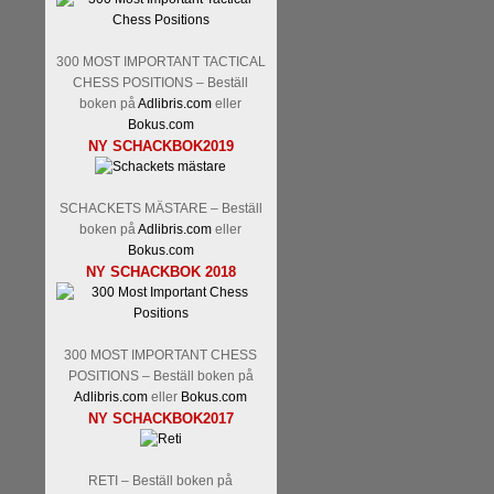
Tom Rydström-GM Thomas E
300 MOST IMPORTANT TACTICAL
CHESS POSITIONS – Beställ
boken på
Adlibris.com
eller
Bokus.com
NY SCHACKBOK2019
SCHACKETS MÄSTARE – Beställ
boken på
Adlibris.com
eller
En svensk schackbok -
Schac
Bokus.com
om Ulf Anderssons makalösa be
NY SCHACKBOK 2018
en förfrågan av författarn
betänketiden så schack bör kl
Frilansjournalisten och scha
boken i ur och skur och den ha
300 MOST IMPORTANT CHESS
djupintervjuer med
Okpu
och
POSITIONS – Beställ boken på
fotografier som de flesta aldrig
Adlibris.com
eller
Bokus.com
Uffes angreppspartier med m
NY SCHACKBOK2017
saknats i den svenska schacklitt
RETI – Beställ boken på