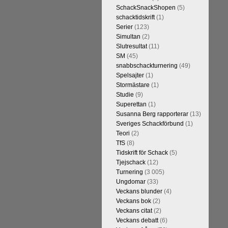
h vill förstås
SchackSnackShopen
(5)
lvar. Det lär
schacktidskrift
(1)
skriverier i
Serier
(123)
arlsen är det
Simultan
(2)
kulle ha lyft
Slutresultat
(11)
SM
(45)
snabbschackturnering
(49)
Spelsajter
(1)
Stormästare
(1)
Studie
(9)
Superettan
(1)
Susanna Berg rapporterar
(13)
Sveriges Schackförbund
(1)
Teori
(2)
TfS
(8)
Tidskrift för Schack
(5)
kommentarerna
Tjejschack
(12)
on-GM Tiger
Turnering
(3 005)
r både stark
Ungdomar
(33)
ort. Det var
Veckans blunder
(4)
e är med och
Veckans bok
(2)
in super-GM-
Veckans citat
(2)
an Cramling,
Veckans debatt
(6)
Min Seo, FM