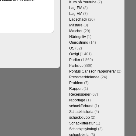
Kurs på Youtube
(7)
Lag-EM
(8)
Lag-VM
(7)
Lagschack
(20)
Mästare
(3)
Kommentera
Matcher
(29)
 sedan 1500-
Näringsliv
(1)
 kreativiteten
Omröstning
(14)
et, i och med
OS
(32)
 1 eller 2 i
Övrigt
(1 401)
Partier
(1 869)
Partislut
(886)
Pontus Carlsson rapporterar
(2)
Pressmeddelande
(24)
Problem
(7)
Rapport
(1)
Recensioner
(67)
reportage
(1)
schackförbund
(1)
Schackhistoria
(4)
schackklubb
(2)
Kommentera
Schacklitteratur
(1)
n-Wesley So,
Schackpsykologi
(2)
and, Hikaru
schackskola
(3)