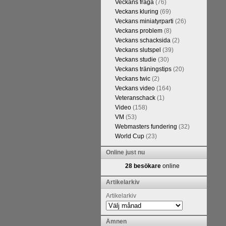
Veckans fråga
(76)
Veckans kluring
(69)
Veckans miniatyrparti
(26)
Veckans problem
(8)
Veckans schacksida
(2)
Veckans slutspel
(39)
Veckans studie
(30)
Veckans träningstips
(20)
Veckans twic
(2)
Veckans video
(164)
Veteranschack
(1)
Video
(158)
kommentarerna
VM
(53)
ntresse efter
Webmasters fundering
(32)
en snabbare
World Cup
(23)
 eller konst.
 arbetat med
Online just nu
hack.se finns
28 besökare
online
n fotodel med
de som vill se
Artikelarkiv
en boken som
Artikelarkiv
Ämnen