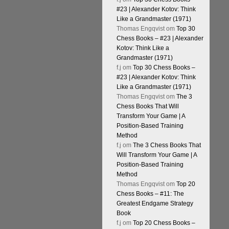
#23 | Alexander Kotov: Think
Like a Grandmaster (1971)
Thomas Engqvist
om
Top 30
Chess Books – #23 | Alexander
Kotov: Think Like a
Grandmaster (1971)
f.j
om
Top 30 Chess Books –
#23 | Alexander Kotov: Think
Like a Grandmaster (1971)
Thomas Engqvist
om
The 3
Chess Books That Will
Transform Your Game | A
Position-Based Training
Method
f.j
om
The 3 Chess Books That
Will Transform Your Game | A
Position-Based Training
Method
Thomas Engqvist
om
Top 20
Chess Books – #11: The
Greatest Endgame Strategy
Book
f.j
om
Top 20 Chess Books –