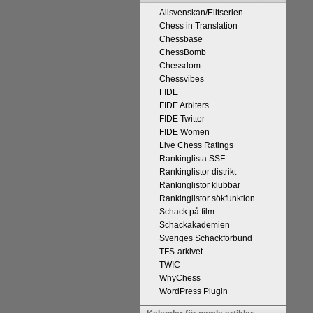
Allsvenskan/Elitserien
Chess in Translation
Chessbase
ChessBomb
Chessdom
Chessvibes
FIDE
 kommentaren
FIDE Arbiters
n tycker han
FIDE Twitter
r att det han
FIDE Women
 och upplevt
Live Chess Ratings
kt, får vara
Rankinglista SSF
l välgång med
Rankinglistor distrikt
Rankinglistor klubbar
Rankinglistor sökfunktion
Schack på film
Schackakademien
Sveriges Schackförbund
TFS-arkivet
TWIC
WhyChess
WordPress Plugin