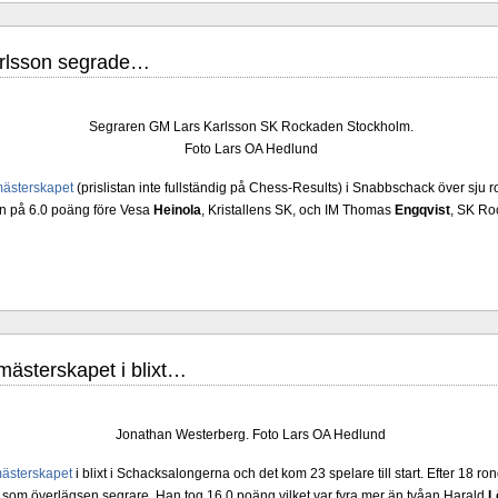
rlsson segrade…
Segraren GM Lars Karlsson SK Rockaden Stockholm.
Foto Lars OA Hedlund
iga grupper arrangeras i Uppsala 27 juni - 6 juli. Tio spelare kämpar om
ästerskapet
(prislistan inte fullständig på Chess-Results) i Snabbschack över sju
 är i ratingordning: GM Platon Galperin, IM Isak Storme, IM Jung Min Seo, GM Erik 
n på 6.0 poäng före Vesa
Heinola
, Kristallens SK, och IM Thomas
Engqvist
, SK Ro
larp Persson., IM Milton Pantzar, IM Hampus Sörensen GM Jonny Hector och IM Axe
öppen så nästan vem helst kan ta hem segern men det skulle inte vara osannolikt
-sammanhang brukar gedigen erfarenhet väga mycket tyngre än tillfälliga ratingto
er, IM Ludvig Carlsson, IM William Olsson, FM Eric Thörn, IM Tommy Anderss
M Alexander Ström-Engdahl, Andreas Landgren och Harald Ljung. Mitt stalltips är
cklande spelare kommer att avancera till Sverigemästarklassen.
ästerskapet i blixt…
Jonathan Westerberg. Foto Lars OA Hedlund
ästerskapet
i blixt i Schacksalongerna och det kom 23 spelare till start. Efter 18 r
, som överlägsen segrare. Han tog 16.0 poäng vilket var fyra mer än tvåan Harald
L