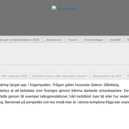
t ger schacklektioner 2026
Annonsera
Forum
Omröstningar
Innehåll
R
SM i Uppsala 2025
Random Chess eller klassiskt schack?
Sinquefield Cup 2019
T
ning längst upp i högerspalten. Frågan gäller huvuvida Gideon Ståhlberg,
delius är att betraktas som Sveriges genom tiderna starkaste schackspelare. Det 
 detta genom till exempel ratingprestationer, hårt motstånd över tid eller hur ved
ling. Beroende på perspektiv och hur insatt man är i denna komplexa fråga kan svare