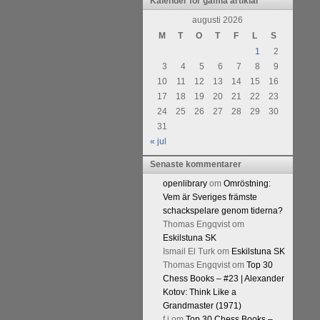
Kalender för gamla artiklar
Kommentera
augusti 2026
M
T
O
T
F
L
S
1
2
3
4
5
6
7
8
9
10
11
12
13
14
15
16
17
18
19
20
21
22
23
24
25
26
27
28
29
30
31
« jul
Senaste kommentarer
openlibrary
om
Omröstning:
Vem är Sveriges främste
schackspelare genom tiderna?
Thomas Engqvist
om
Eskilstuna SK
Ismail El Turk
om
Eskilstuna SK
Thomas Engqvist
om
Top 30
Chess Books – #23 | Alexander
Kotov: Think Like a
Grandmaster (1971)
f.j
om
Top 30 Chess Books –