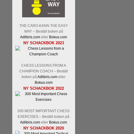
Nakamura-Fabiano Caruan
revanschera sig efter att inte
han dock göra denna gång om 
norsk massmedia som inte rikti
nämligen den sistnämnda spelf
THE CARO-KANN THE EASY
den spelformen ett steg i rätt r
WAY – Beställ boken på
Adlibris.com
eller
Bokus.com
NY SCHACKBOK 2023
CHESS LESSONS FROM A
CHAMPION COACH – Beställ
boken på
Adlibris.com
eller
Bokus.com
NY SCHACKBOK 2022
Idag börjar Sverigemästarkla
ronden:
GM Jonny Hector- 
Hillarp Persson, GM Pia Cram
och öppen så vem helst kan 
300 MOST IMPORTANT CHESS
längesedan vi hade ett sådan
EXERCISES – Beställ boken på
kämpar om Sverigemästartitel
Adlibris.com
eller
Bokus.com
status, och Tikkanen är säkert 
NY SCHACKBOK 2020
FM Erik Malmstig-IM Tommy