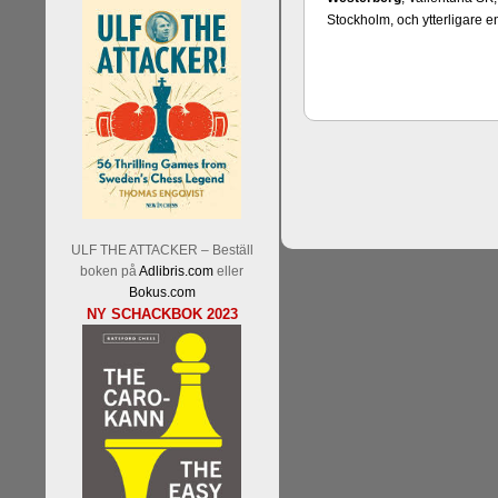
Stockholm, och ytterligare e
Schacksnack har inlett det n
Random, där pjäserna slumpas
talet och där det på förhand är
ökar i spelöppningsfasen, med
att man måste kunna och för
högerspalten nedan.
ULF THE ATTACKER – Beställ
boken på
Adlibris.com
eller
Bokus.com
NY SCHACKBOK 2023
Den sjunde upplagan av Sinquef
den starkaste i U.S.A, spelas
Levon Aronian-Maxime Vachi