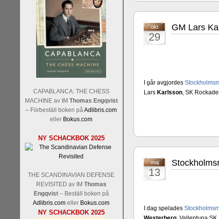
GM Lars Ka
okt
29
Sverigemästarklassen och övr
I går avgjordes
Stockholmsm
Sverigemästartiteln och dessa
CAPABLANCA: THE CHESS
Lars
Karlsson
, SK Rockade
Martin Lokander, GM Tiger Hil
MACHINE av IM
Thomas Engqvist
SM-gruppen är i år stark och 
– Förbeställ boken på
Adlibris.com
Hector avgår med segern. I SM
eller
Bokus.com
Elit: IM Michael Wiedenkell
NY SCHACKBOK 2025
Lindberg, FM Joar Östlund, F
Östlund som är en starkt utve
Stockholmsm
maj
13
THE SCANDINAVIAN DEFENSE
REVISITED av IM
Thomas
Engqvist
– Beställ boken på
Adlibris.com
eller
Bokus.com
I dag spelades
Stockholmsm
NY SCHACKBOK 2025
Westerberg
, Vallentuna SK