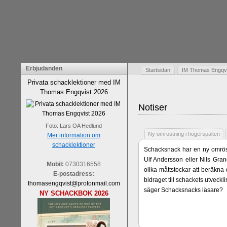
Erbjudanden
Startsidan
IM Thomas Engqvis
Privata schacklektioner med IM
Thomas Engqvist 2026
Notiser
Foto: Lars OA Hedlund
Ny omröstning i högerspalten
Mer information om
schacklektioner
Schacksnack har en ny omröst
Ulf Andersson eller Nils Gran
Mobil:
0730316558
olika måttstockar att beräkna
E-postadress:
bidraget till schackets utveck
thomasengqvist@protonmail.com
säger Schacksnacks läsare?
NY SCHACKBOK 2026