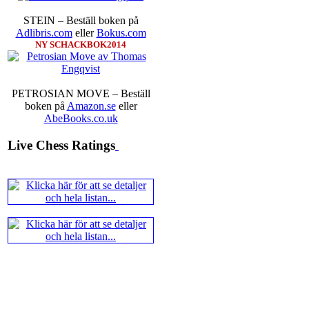
STEIN – Beställ boken på
Adlibris.com
eller
Bokus.com
NY SCHACKBOK2014
Den sjunde upplagan av Sinquefie
som för övrigt är den starkaste i
möten:
Ding Liren-Wesley So
Giri, Ian Nepomniachtchi-
PETROSIAN MOVE – Beställ
Karjakin-Shakhrijar Mamedj
boken på
Amazon.se
eller
inte ha tagit de snabbare partier
AbeBooks.co.uk
göra denna gång om han inte s
skriverier i norsk massmedia som 
Live Chess Ratings
schack. Enligt Carlsen är det n
saknar dock tyvärr dragserie vil
tävlingsledare
Idag börjar Sverigemästarklas