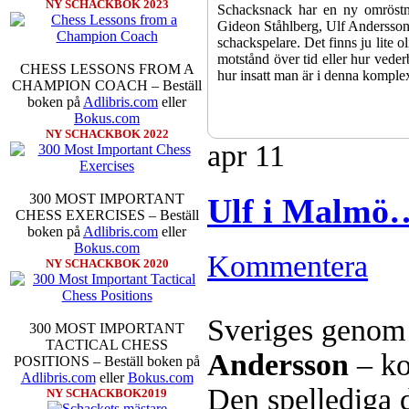
NY SCHACKBOK 2023
Schacksnack har en ny omröstni
Gideon Ståhlberg, Ulf Andersson e
schackspelare. Det finns ju lite o
motstånd över tid eller hur veder
CHESS LESSONS FROM A
hur insatt man är i denna komple
CHAMPION COACH – Beställ
boken på
Adlibris.com
eller
Bokus.com
NY SCHACKBOK 2022
apr
11
300 MOST IMPORTANT
Ulf i Malmö
CHESS EXERCISES – Beställ
boken på
Adlibris.com
eller
Bokus.com
Kommentera
NY SCHACKBOK 2020
Sverigemästarklassen och övriga g
kämpar om Sverigemästartiteln o
Min Seo, GM Erik Blomqvist, I
Sveriges genom 
300 MOST IMPORTANT
Hampus Sörensen GM Jonny Hecto
TACTICAL CHESS
vem helst kan ta hem segern men
Andersson
– ko
POSITIONS – Beställ boken på
SM-sammanhang brukar gedigen er
Adlibris.com
eller
Bokus.com
Michael Wiedenkeller, IM Ludv
Den spellediga 
NY SCHACKBOK2019
IM Bengt Lindberg, FM Joar Ö