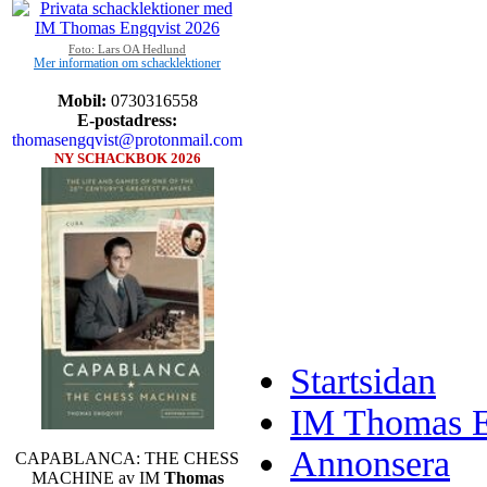
Foto: Lars OA Hedlund
Mer information om schacklektioner
Mobil:
0730316558
E-postadress:
thomasengqvist@protonmail.com
NY SCHACKBOK 2026
Startsidan
IM Thomas En
Annonsera
CAPABLANCA: THE CHESS
MACHINE av IM
Thomas