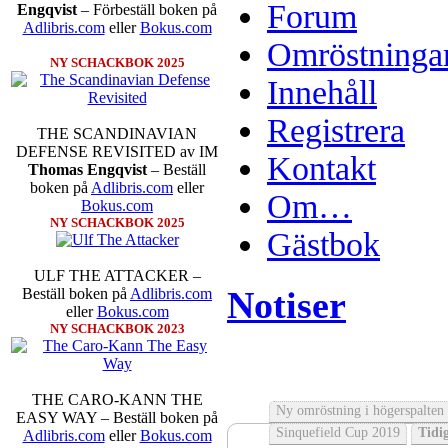
Forum
Engqvist
– Förbeställ boken på
Adlibris.com
eller
Bokus.com
Omröstninga
NY SCHACKBOK 2025
Innehåll
Registrera
THE SCANDINAVIAN
DEFENSE REVISITED av IM
Kontakt
Thomas Engqvist
– Beställ
boken på
Adlibris.com
eller
Om…
Bokus.com
NY SCHACKBOK 2025
Gästbok
ULF THE ATTACKER –
Notiser
Beställ boken på
Adlibris.com
eller
Bokus.com
NY SCHACKBOK 2023
THE CARO-KANN THE
Ny omröstning i högerspalten
EASY WAY – Beställ boken på
Sinquefield Cup 2019
Tidig
Adlibris.com
eller
Bokus.com