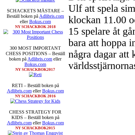
Ljung. Mitt stalltips är att FM 
Ulf att spela si
Sverigemästarklassen.
SCHACKETS MÄSTARE –
Beställ boken på
Adlibris.com
klockan 11.00 o
eller
Bokus.com
NY SCHACKBOK 2018
15 spelare åt gån
bara att hoppa 
300 MOST IMPORTANT
några dagar att
CHESS POSITIONS – Beställ
boken på
Adlibris.com
eller
världsstjärnornas
Bokus.com
NY SCHACKBOK2017
Schacksnack har inlett det nya
föredrar Fischer Random, där pjä
som det har spelats sedan 1500-t
RETI – Beställ boken på
förstnämnda alternativet har f
Adlibris.com
eller
Bokus.com
alternativet har för- eller nack
NY SCHACKBOK 2016
förstå en mängd spelöppningar o
nedan.
CHESS STRATEGY FOR
KIDS – Beställ boken på
Adlibris.com
eller
Bokus.com
NY SCHACKBOK2015