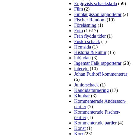
Engqvists schackskola
(59)
Film
(2)
Finnlaugsson rapporterar
(2)
Fischer Random
(10)
Föreläsning
(1)
Foto
(1 617)
Från flydda tider
(1)
Fusk i schack
(1)
Hemsida
(1)
Historia & kultur
(15)
inbjudan
(3)
Ingemar Falk rapporterar
(28)
intervju
(10)
Johan Furhoff kommenterar
(6)
Juniorschack
(1)
Kandidatturnering
(17)
Klubbar
(3)
Kommenterade Andersson-
partier
(5)
Kommenterade Fischer-
partier
(1)
Kommenterade partier
(4)
Konst
(1)
Korr
(23)