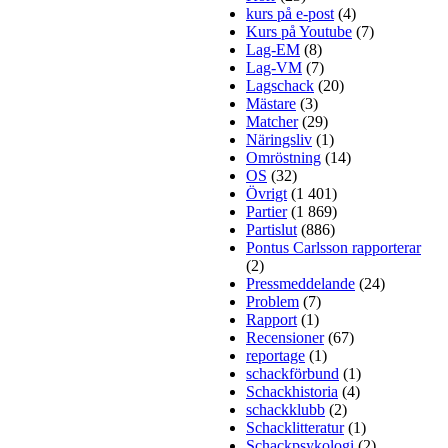
kurs på e-post
(4)
Kurs på Youtube
(7)
Lag-EM
(8)
Lag-VM
(7)
Lagschack
(20)
Mästare
(3)
Matcher
(29)
Näringsliv
(1)
Omröstning
(14)
OS
(32)
Övrigt
(1 401)
Partier
(1 869)
Partislut
(886)
Pontus Carlsson rapporterar
(2)
Pressmeddelande
(24)
Problem
(7)
Rapport
(1)
Recensioner
(67)
reportage
(1)
schackförbund
(1)
Schackhistoria
(4)
schackklubb
(2)
Schacklitteratur
(1)
Schackpsykologi
(2)