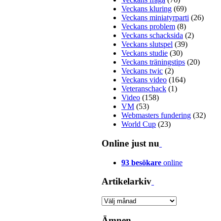
Veckans kluring
(69)
Veckans miniatyrparti
(26)
Veckans problem
(8)
Veckans schacksida
(2)
Veckans slutspel
(39)
Veckans studie
(30)
Veckans träningstips
(20)
Veckans twic
(2)
Veckans video
(164)
Veteranschack
(1)
Video
(158)
VM
(53)
Webmasters fundering
(32)
World Cup
(23)
Online just nu
93 besökare
online
Artikelarkiv
Artikelarkiv
Ämnen