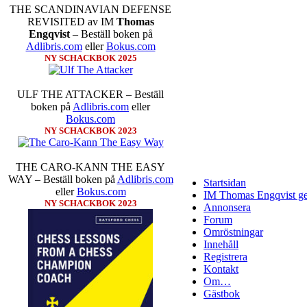
THE SCANDINAVIAN DEFENSE
REVISITED av IM
Thomas
Engqvist
– Beställ boken på
Adlibris.com
eller
Bokus.com
NY SCHACKBOK 2025
ULF THE ATTACKER – Beställ
boken på
Adlibris.com
eller
Bokus.com
NY SCHACKBOK 2023
THE CARO-KANN THE EASY
WAY – Beställ boken på
Adlibris.com
Startsidan
eller
Bokus.com
IM Thomas Engqvist ge
NY SCHACKBOK 2023
Annonsera
Forum
Omröstningar
Innehåll
Registrera
Kontakt
Om…
Gästbok