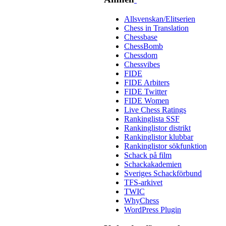
Allsvenskan/Elitserien
Chess in Translation
Chessbase
ChessBomb
Chessdom
Chessvibes
FIDE
FIDE Arbiters
FIDE Twitter
FIDE Women
Live Chess Ratings
Rankinglista SSF
Rankinglistor distrikt
Rankinglistor klubbar
Rankinglistor sökfunktion
Schack på film
Schackakademien
Sveriges Schackförbund
TFS-arkivet
TWIC
WhyChess
WordPress Plugin