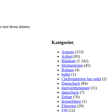
ra runt dessa ämnen.
Kategorier
Annons
(153)
Artikel
(95)
Blänkare
(1 242)
blixtturnering
(45)
Boktips
(4)
bullet
(1)
Chefredaktören har ordet
(2)
Damschack
(84)
damvärldsmästare
(11)
dataschack
(7)
Debatt
(70)
domarfrågor
(1)
Elitserien
(20)
EM
(12)