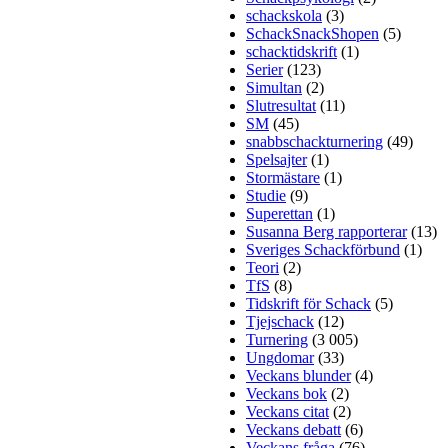
schackskola
(3)
SchackSnackShopen
(5)
schacktidskrift
(1)
Serier
(123)
Simultan
(2)
Slutresultat
(11)
SM
(45)
snabbschackturnering
(49)
Spelsajter
(1)
Stormästare
(1)
Studie
(9)
Superettan
(1)
Susanna Berg rapporterar
(13)
Sveriges Schackförbund
(1)
Teori
(2)
TfS
(8)
Tidskrift för Schack
(5)
Tjejschack
(12)
Turnering
(3 005)
Ungdomar
(33)
Veckans blunder
(4)
Veckans bok
(2)
Veckans citat
(2)
Veckans debatt
(6)
Veckans fråga
(76)