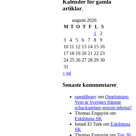
Kalender för gamla
artiklar
augusti 2026
M
T
O
T
F
L
S
1
2
3
4
5
6
7
8
9
10
11
12
13
14
15
16
17
18
19
20
21
22
23
24
25
26
27
28
29
30
31
« jul
Senaste kommentarer
openlibrary
om
Omröstning:
Vem är Sveriges främste
schackspelare genom tiderna?
Thomas Engqvist
om
Eskilstuna SK
Ismail El Turk
om
Eskilstuna
SK
Thomas Engqvist
om
Top 30