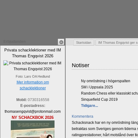
Erbjudanden
Startsidan
IM Thomas Engqvist ger s
Privata schacklektioner med IM
Thomas Engqvist 2026
Notiser
Foto: Lars OA Hedlund
Ny omröstning i högerspalten
Mer information om
SM i Uppsala 2025
schacklektioner
Random Chess eller klassiskt sc
Sinquefield Cup 2019
Mobil:
0730316558
E-postadress:
Tidigare...
thomasengqvist@protonmail.com
Kommentera
NY SCHACKBOK 2026
Schacksnack har en ny omröstning längst
betraktas som Sveriges genom tiderna st
ratingprestationer, hårt motstånd över t