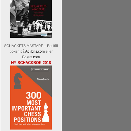
Malmstig-IM Tommy Andersson, IM B
Ernst.
Mitt stalltips är att Lindberg blir 
SCHACKETS MÄSTARE – Beställ
boken på
Adlibris.com
eller
Bokus.com
NY SCHACKBOK 2018
Läs de 8 kommentarerna
En svensk sch
bedrifter i schackvärlden. Glenn Ek på S
årtiondena alltmer betraktats som en sp
är annars spel, vetenskap eller konst.
Engqvist arbetat med boken i ur och skur
djupintervjuer med
Okpu
och
Engqvist
s
flesta aldrig har sett tidigare. Boken bör
pedagogiska kommentarer och de som vil
skrivits....