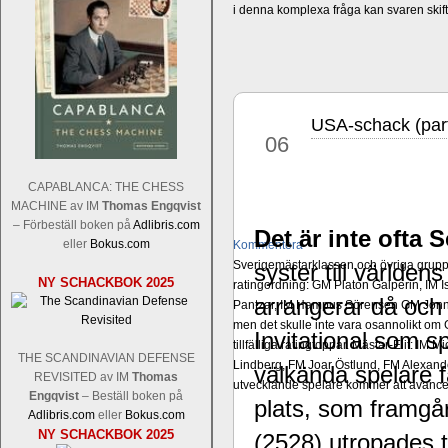
i denna komplexa fråga kan svaren ski
USA-schack (par
apr
06
CAPABLANCA: THE CHESS
MACHINE av IM
Thomas Engqvist
– Förbeställ boken på
Adlibris.com
Det är inte ofta
eller
Bokus.com
Kommentera
Sverigemästarklassen och övriga grupper
syster till världe
NY SCHACKBOK 2025
ratingordning: GM Platon Galperin, IM I
arrangerar då och
Pantzar, IM Hampus Sörensen GM Jonny 
men det skulle inte vara osannolikt o
Invitational som s
tillfälliga ratingtoppar. Mästar-Elit: 
THE SCANDINAVIAN DEFENSE
Lindberg, FM Joar Östlund, FM Alexande
välkända spelare f
REVISITED av IM
Thomas
utvecklande spelare kommer att avancer
Engqvist
– Beställ boken på
plats, som framgå
Adlibris.com
eller
Bokus.com
NY SCHACKBOK 2025
(2528) utropades ti