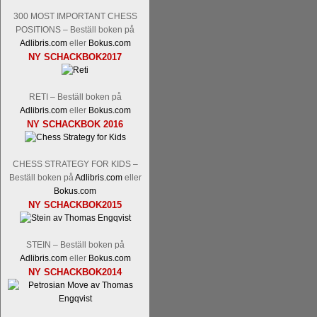
300 MOST IMPORTANT CHESS
POSITIONS – Beställ boken på
Adlibris.com
eller
Bokus.com
NY SCHACKBOK2017
RETI – Beställ boken på
Läs kommentaren
En av världens genom 
Adlibris.com
eller
Bokus.com
hemsida
meddelat att han avslutat sin 
NY SCHACKBOK 2016
nu vill ägna sig åt att undervisa schac
Vi som följt Kramniks schackkarriär oc
Spanskt, får vara tacksamma och nöjda ö
CHESS STRATEGY FOR KIDS –
framtida projekt.
Beställ boken på
Adlibris.com
eller
Bokus.com
NY SCHACKBOK2015
STEIN – Beställ boken på
Adlibris.com
eller
Bokus.com
NY SCHACKBOK2014