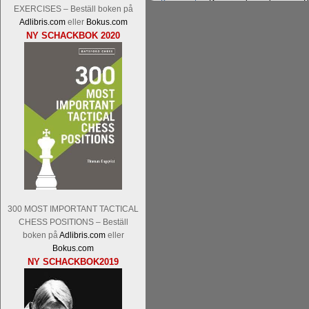
Kommentera
Den sjunde upplagan av Sinq
EXERCISES – Beställ boken på
spelas med 12 deltagare istället för 10.
Adlibris.com
eller
Bokus.com
Magnus Carlsen-Anish Giri, Ian Nep
NY SCHACKBOK 2020
Mamedjarov.
Carlsen är givetvis stor f
dagar sedan, på blodigt allvar. Det lä
förödmjukande skriverier i norsk massme
det nämligen den sistnämnda spelformen 
ett steg i rätt riktning. Chris Bird är tävl
300 MOST IMPORTANT TACTICAL
CHESS POSITIONS – Beställ
boken på
Adlibris.com
eller
Läs de 3 kommentarerna
Idag börjar Sv
Bokus.com
Pontus Carlsson, FM Kaan Kücüksan-G
NY SCHACKBOK2019
Erik Blomqvist-IM Michael Wiedenkell
Kücüksan kan absolut inte räknas bort.
Tikkanen inte är med och kämpar om Sv
GM-status, och Tikkanen är säkert mätt p