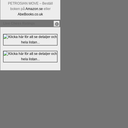
Kommentera
Alingsås Schacksällskap fyl
PETROSIAN MOVE – Beställ
- 26 januari - är det premiär för
turneri
boken på
Amazon.se
eller
AbeBooks.co.uk
Live Chess Ratings