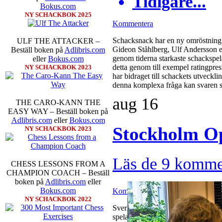
Tidigare...
Bokus.com
NY SCHACKBOK 2025
Kommentera
Schacksnack har en ny omröstning 
ULF THE ATTACKER –
Gideon Ståhlberg, Ulf Andersson el
Beställ boken på
Adlibris.com
genom tiderna starkaste schackspela
eller
Bokus.com
detta genom till exempel ratingpres
NY SCHACKBOK 2023
har bidraget till schackets utveckl
denna komplexa fråga kan svaren s
aug
16
THE CARO-KANN THE
EASY WAY – Beställ boken på
Adlibris.com
eller
Bokus.com
Stockholm O
NY SCHACKBOK 2023
Läs de 9 komme
CHESS LESSONS FROM A
CHAMPION COACH – Beställ
boken på
Adlibris.com
eller
Bokus.com
Kommentera
NY SCHACKBOK 2022
Sverigemästarklassen och övriga gru
spelare kämpar om Sverigemästartit