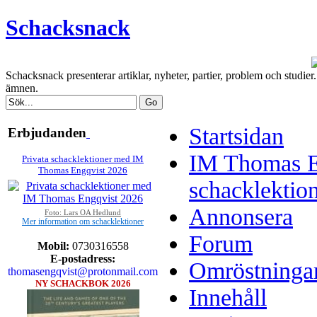
Schacksnack
Schacksnack presenterar artiklar, nyheter, partier, problem och studi
ämnen.
Startsidan
Erbjudanden
IM Thomas E
Privata schacklektioner med IM
Thomas Engqvist 2026
schacklektio
Annonsera
Foto: Lars OA Hedlund
Mer information om schacklektioner
Forum
Mobil:
0730316558
E-postadress:
Omröstninga
thomasengqvist@protonmail.com
NY SCHACKBOK 2026
Innehåll