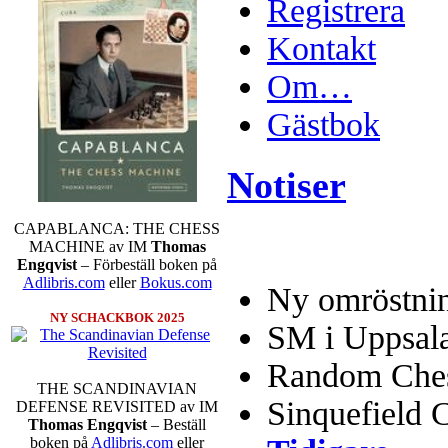
Registrera
Kontakt
Om…
Gästbok
Notiser
CAPABLANCA: THE CHESS
MACHINE av IM
Thomas
Engqvist
– Förbeställ boken på
Adlibris.com
eller
Bokus.com
Ny omröstnin
NY SCHACKBOK 2025
SM i Uppsal
Random Chess
THE SCANDINAVIAN
Sinquefield 
DEFENSE REVISITED av IM
Thomas Engqvist
– Beställ
boken på
Adlibris.com
eller