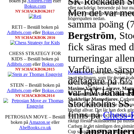
SK Rockaden St
boken på
Adlibris.com
eller
fördelen att kreativiteten ökar i sp
Bokus.com
eller nackdelar, beroende på hur m
Men det var med
NY SCHACKBOK2017
förstå en mängd spelöppningar och v
högerspalten nedan.
samma poäng (
RETI – Beställ boken på
Bergström
, St
Adlibris.com
eller
Bokus.com
NY SCHACKBOK 2016
fick säras med 
CHESS STRATEGY FOR
turneringar alle
KIDS – Beställ boken på
Adlibris.com
eller
Bokus.com
Varför inte särs
NY SCHACKBOK2015
Kommentera
Den sjunde upplagan a
är att tävlingen, som för övrigt är 
deltagare på 6½
för 10. I första ronden har vi dess
STEIN – Beställ boken på
Maxime Vachier-Lagrave, Magnu
var FM Johan
H
Adlibris.com
eller
Bokus.com
Wiswanathan Anand, Hikaru N
NY SCHACKBOK2014
Shakhrijar Mamedjarov.
Carlsen
Stockholms SS. 
sig efter att inte ha tagit de snabb
blodigt allvar. Det lär han dock gö
finns på
Chess-R
som världsmästare och undvika för
PETROSIAN MOVE – Beställ
riktigt förstår skillnaderna på blix
boken på
Amazon.se
eller
Carlsen är det nämligen den sistnä
AbeBooks.co.uk
Långpartier
Cup saknar dock tyvärr dragserie vil