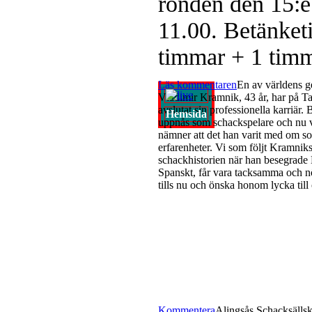
ronden den 15:e 
11.00. Betänket
timmar + 1 timm
Läs kommentaren
En av världens g
Vladimir Kramnik, 43 år, har på Ta
avslutat sin professionella karriär
Hemsida
uppnås som schackspelare och nu vi
nämner att det han varit med om so
erfarenheter. Vi som följt Kramniks
schackhistorien när han besegrade
Spanskt, får vara tacksamma och nö
tills nu och önska honom lycka till
Kommentera
Alingsås Schacksällska