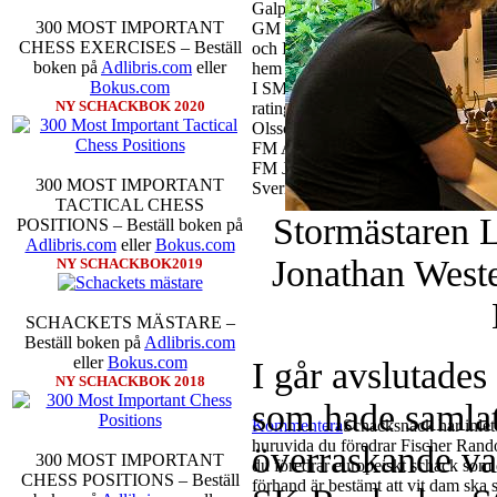
Galperin, IM Isak Storme, IM Jun
300 MOST IMPORTANT
GM Tiger Hillarp Persson., IM M
CHESS EXERCISES – Beställ
och IM Axel Falkevall. SM-gruppen 
boken på
Adlibris.com
eller
hem segern men det skulle inte v
Bokus.com
I SM-sammanhang brukar gedigen er
NY SCHACKBOK 2020
ratingtoppar. Mästar-Elit: IM Mic
Olsson, FM Eric Thörn, IM Tommy
FM Alexander Ström-Engdahl, Andre
FM Joar Östlund som är en starkt u
300 MOST IMPORTANT
Sverigemästarklassen.
TACTICAL CHESS
Stormästaren 
POSITIONS – Beställ boken på
Adlibris.com
eller
Bokus.com
Jonathan Weste
NY SCHACKBOK2019
SCHACKETS MÄSTARE –
Beställ boken på
Adlibris.com
eller
Bokus.com
I går avslutades
NY SCHACKBOK 2018
som hade samlat
Kommentera
Schacksnack har inlet
huruvida du föredrar Fischer Rando
överraskande 
300 MOST IMPORTANT
du föredrar europeiskt schack som d
CHESS POSITIONS – Beställ
förhand är bestämt att vit dam ska 