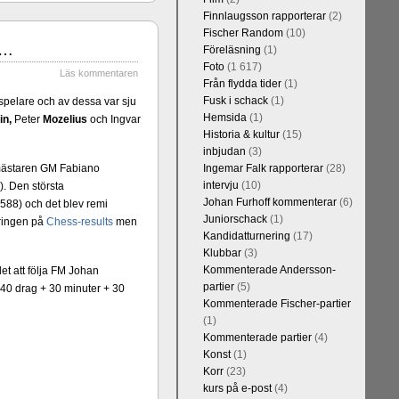
Finnlaugsson rapporterar
(2)
Fischer Random
(10)
)…
Föreläsning
(1)
Foto
(1 617)
Läs kommentaren
Från flydda tider
(1)
Fusk i schack
(1)
spelare och av dessa var sju
Hemsida
(1)
in,
Peter
Mozelius
och Ingvar
Historia & kultur
(15)
Kommentera
inbjudan
(3)
Blomqvist, IM
rmästaren GM Fabiano
Ingemar Falk rapporterar
(28)
l Falkevall.
intervju
(10)
). Den största
 om GM Jonny
Johan Furhoff kommenterar
(6)
588) och det blev remi
ppar. Mästar-
Juniorschack
(1)
eringen på
Chess-results
men
on, IM Bengt
Kandidatturnering
(17)
 att FM Joar
Klubbar
(3)
Kommenterade Andersson-
et att följa FM Johan
partier
(5)
 40 drag + 30 minuter + 30
Kommenterade Fischer-partier
(1)
Kommenterade partier
(4)
Konst
(1)
Korr
(23)
kurs på e-post
(4)