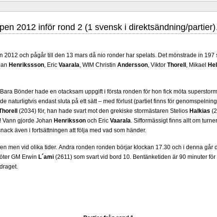
en 2012 inför rond 2 (1 svensk i direktsändning/partier
 2012 och pågår till den 13 mars då nio ronder har spelats. Det mönstrade in 197 
han
Henrikssson
, Eric
Vaarala
, WIM Christin
Andersson
, Viktor
Thorell
, Mikael
Hel
iga grupper arrangeras i Uppsala 27 juni - 6 juli. Tio spelare kämpar om
 är i ratingordning: GM Platon Galperin, IM Isak Storme, IM Jung Min Seo, GM Erik 
Bara Bönder hade en otacksam uppgift i första ronden för hon fick möta supersto
larp Persson., IM Milton Pantzar, IM Hampus Sörensen GM Jonny Hector och IM Axe
e naturligtvis endast sluta på ett sätt – med förlust (partiet finns för genomspelning
öppen så nästan vem helst kan ta hem segern men det skulle inte vara osannolikt
Thorell
(2034) för, han hade svart mot den grekiske stormästaren Stelios
Halkias
(2
-sammanhang brukar gedigen erfarenhet väga mycket tyngre än tillfälliga ratingto
t)! Vann gjorde Johan
Henriksson
och Eric
Vaarala
. Sifformässigt finns allt om turn
er, IM Ludvig Carlsson, IM William Olsson, FM Eric Thörn, IM Tommy Anderss
ack även i fortsättningen att följa med vad som händer.
M Alexander Ström-Engdahl, Andreas Landgren och Harald Ljung. Mitt stalltips är
cklande spelare kommer att avancera till Sverigemästarklassen.
en men vid olika tider. Andra ronden ronden börjar klockan 17.30 och i denna går d
möter GM Erwin
L´ami
(2611) som svart vid bord 10. Bentänketiden är 90 minuter för
 draget.