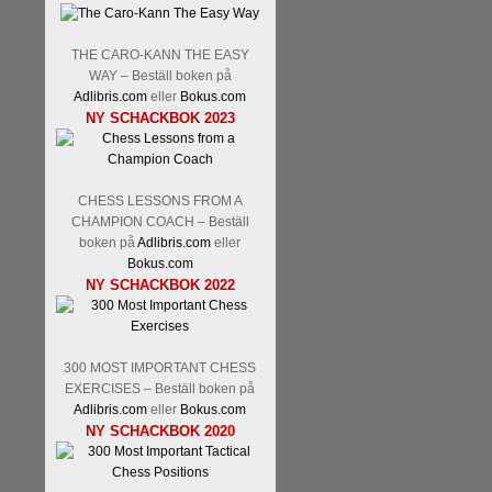
Nakamura-Fabiano Caruan
revanschera sig efter att inte
han dock göra denna gång om 
THE CARO-KANN THE EASY
norsk massmedia som inte rikti
WAY – Beställ boken på
nämligen den sistnämnda spelf
Adlibris.com
eller
Bokus.com
den spelformen ett steg i rätt r
NY SCHACKBOK 2023
CHESS LESSONS FROM A
CHAMPION COACH – Beställ
boken på
Adlibris.com
eller
Bokus.com
NY SCHACKBOK 2022
Idag börjar Sverigemästarkla
ronden:
GM Jonny Hector- 
300 MOST IMPORTANT CHESS
Hillarp Persson, GM Pia Cram
EXERCISES – Beställ boken på
och öppen så vem helst kan 
Adlibris.com
eller
Bokus.com
längesedan vi hade ett sådan
NY SCHACKBOK 2020
kämpar om Sverigemästartitel
status, och Tikkanen är säkert 
FM Erik Malmstig-IM Tommy