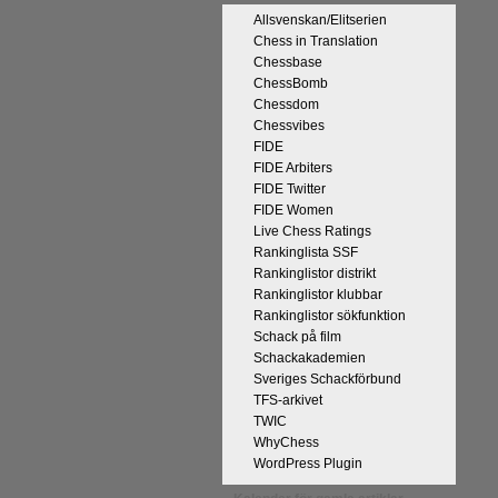
Allsvenskan/Elitserien
Chess in Translation
Chessbase
ChessBomb
Chessdom
Chessvibes
FIDE
 kommentaren
FIDE Arbiters
n tycker han
FIDE Twitter
r att det han
FIDE Women
 och upplevt
Live Chess Ratings
kt, får vara
Rankinglista SSF
l välgång med
Rankinglistor distrikt
Rankinglistor klubbar
Rankinglistor sökfunktion
Schack på film
Schackakademien
Sveriges Schackförbund
TFS-arkivet
TWIC
WhyChess
WordPress Plugin