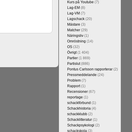
Kurs på Youtube
(7)
Lag-EM
(8)
Lag-VM
(7)
Lagschack
(20)
Mästare
(3)
Kommentera
Matcher
(29)
 sedan 1500-
Näringsliv
(1)
 kreativiteten
Omröstning
(14)
et, i och med
OS
(32)
 1 eller 2 i
Övrigt
(1 404)
Partier
(1 869)
Partislut
(886)
Pontus Carlsson rapporterar
(2)
Pressmeddelande
(24)
Problem
(7)
Rapport
(1)
Recensioner
(67)
reportage
(1)
schackförbund
(1)
Schackhistoria
(4)
schackklubb
(2)
Kommentera
Schacklitteratur
(1)
n-Wesley So,
Schackpsykologi
(2)
and, Hikaru
schackskola
(3)