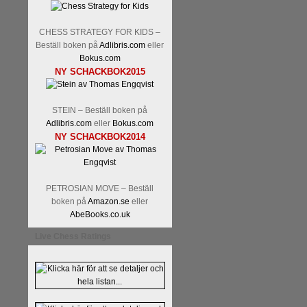
CHESS STRATEGY FOR KIDS –
Beställ boken på
Adlibris.com
eller
Bokus.com
NY SCHACKBOK2015
En av världens genom tiderna
STEIN – Beställ boken på
Tata Steel-turneringens
hems
Adlibris.com
eller
Bokus.com
uppnått allt som kan uppnås s
NY SCHACKBOK2014
varit med om som schackspelar
milstolpen i schackhistorie
tacksamma och nöjda över alla
sina framtida projekt.
PETROSIAN MOVE – Beställ
boken på
Amazon.se
eller
AbeBooks.co.uk
Live Chess Ratings