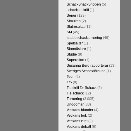
h vill förstås
SchackSnackShopen
(5)
lvar. Det lär
schacktidskrift
(1)
skriverier i
Serier
(123)
arlsen är det
Simultan
(2)
kulle ha lyft
Slutresultat
(11)
SM
(45)
snabbschackturnering
(49)
Spelsajter
(1)
Stormästare
(1)
Studie
(9)
Superettan
(1)
Susanna Berg rapporterar
(13)
Sveriges Schackförbund
(1)
Teori
(2)
TfS
(8)
Tidskrift för Schack
(5)
kommentarerna
Tjejschack
(12)
on-GM Tiger
Turnering
(3 005)
r både stark
Ungdomar
(33)
ort. Det var
Veckans blunder
(4)
e är med och
Veckans bok
(2)
in super-GM-
Veckans citat
(2)
an Cramling,
Veckans debatt
(6)
Min Seo, FM