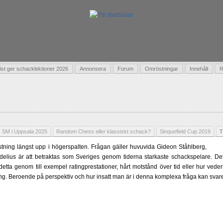
t ger schacklektioner 2026
Annonsera
Forum
Omröstningar
Innehåll
R
SM i Uppsala 2025
Random Chess eller klassiskt schack?
Sinquefield Cup 2019
T
ning längst upp i högerspalten. Frågan gäller huvuvida Gideon Ståhlberg,
delius är att betraktas som Sveriges genom tiderna starkaste schackspelare. Det 
 detta genom till exempel ratingprestationer, hårt motstånd över tid eller hur ved
ling. Beroende på perspektiv och hur insatt man är i denna komplexa fråga kan svare