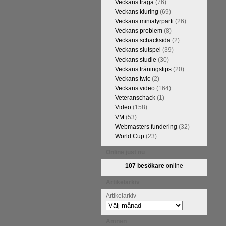
Veckans fråga
(76)
Veckans kluring
(69)
Veckans miniatyrparti
(26)
Veckans problem
(8)
Veckans schacksida
(2)
Veckans slutspel
(39)
Veckans studie
(30)
Veckans träningstips
(20)
Veckans twic
(2)
Veckans video
(164)
Veteranschack
(1)
Video
(158)
kommentarerna
VM
(53)
ntresse efter
Webmasters fundering
(32)
en snabbare
World Cup
(23)
 eller konst.
 arbetat med
Online just nu
hack.se finns
107 besökare
online
n fotodel med
de som vill se
Artikelarkiv
en boken som
Artikelarkiv
Ämnen