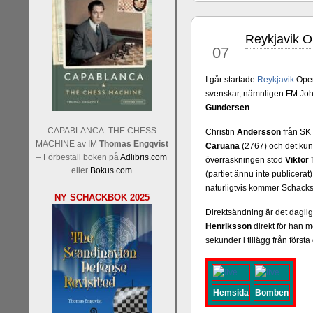
Reykjavik Op
mar
07
I går startade
Reykjavik
Open
svenskar, nämnligen FM Jo
Gundersen
.
Sverigemästarklassen och övr
Sverigemästartiteln och dessa
CAPABLANCA: THE CHESS
Christin
Andersson
från SK 
Martin Lokander, GM Tiger Hil
MACHINE av IM
Thomas Engqvist
Caruana
(2767) och det kund
SM-gruppen är i år stark och 
– Förbeställ boken på
Adlibris.com
överraskningen stod
Viktor 
Hector avgår med segern. I SM
eller
Bokus.com
(partiet ännu inte publicera
Elit: IM Michael Wiedenkell
naturligtvis kommer Schacksn
NY SCHACKBOK 2025
Lindberg, FM Joar Östlund, F
Östlund som är en starkt utve
Direktsändning är det daglig
Henriksson
direkt för han 
sekunder i tillägg från första
Hemsida
Bomben