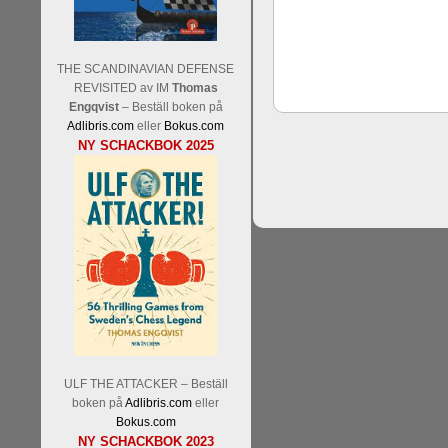
THE SCANDINAVIAN DEFENSE
REVISITED av IM
Thomas
Schacksnack har inlett det n
Engqvist
– Beställ boken på
Random, där pjäserna slumpas
Adlibris.com
eller
Bokus.com
talet och där det på förhand är
NY SCHACKBOK 2025
ökar i spelöppningsfasen, med
att man måste kunna och för
högerspalten nedan.
ULF THE ATTACKER – Beställ
Den sjunde upplagan av Sinquef
boken på
Adlibris.com
eller
den starkaste i U.S.A, spelas
Bokus.com
Levon Aronian-Maxime Vachi
NY SCHACKBOK 2023