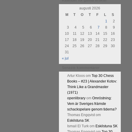
Kalender för gamla artiklar
Kommentera
augusti 2026
M
T
O
T
F
L
S
1
2
3
4
5
6
7
8
9
10
11
12
13
14
15
16
17
18
19
20
21
22
23
24
25
26
27
28
29
30
31
« jul
Senaste kommentarer
Artur Kloos
om
Top 30 Chess
Books – #23 | Alexander Kotov:
Think Like a Grandmaster
(1971)
openlibrary
om
Omröstning:
Vem är Sveriges främste
schackspelare genom tiderna?
Thomas Engqvist
om
Eskilstuna SK
Ismail El Turk
om
Eskilstuna SK
Thomas Engqvist
om
Top 30