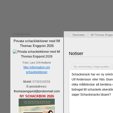
Erbjudanden
Startsidan
IM Thomas Engqvis
Privata schacklektioner med IM
Thomas Engqvist 2026
Notiser
Foto: Lars OA Hedlund
Ny omröstning i högerspalten
Mer information om
schacklektioner
Schacksnack har en ny omröst
Ulf Andersson eller Nils Gran
Mobil:
0730316558
olika måttstockar att beräkna
E-postadress:
bidraget till schackets utveck
thomasengqvist@protonmail.com
säger Schacksnacks läsare?
NY SCHACKBOK 2026