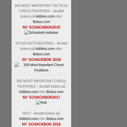
Tom Rydström-GM Thomas E
300 MOST IMPORTANT TACTICAL
CHESS POSITIONS – Beställ
boken på
Adlibris.com
eller
Bokus.com
NY SCHACKBOK2019
SCHACKETS MÄSTARE – Beställ
boken på
Adlibris.com
eller
Bokus.com
NY SCHACKBOK 2018
En svensk schackbok -
Schac
om Ulf Anderssons makalösa be
en förfrågan av författarn
betänketiden så schack bör kl
300 MOST IMPORTANT CHESS
Frilansjournalisten och scha
POSITIONS – Beställ boken på
boken i ur och skur och den ha
Adlibris.com
eller
Bokus.com
djupintervjuer med
Okpu
och
NY SCHACKBOK2017
fotografier som de flesta aldrig
Uffes angreppspartier med m
saknats i den svenska schacklitt
RETI – Beställ boken på
Adlibris.com
eller
Bokus.com
NY SCHACKBOK 2016