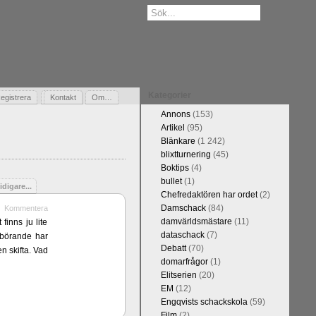
Kategorier
egistrera
Gästbok
Kontakt
Om…
Annons
(153)
Artikel
(95)
Blänkare
(1 242)
blixtturnering
(45)
Boktips
(4)
bullet
(1)
idigare...
Chefredaktören har ordet
(2)
Damschack
(84)
Kommentera
damvärldsmästare
(11)
finns ju lite
dataschack
(7)
erbörande har
Debatt
(70)
n skifta. Vad
domarfrågor
(1)
Elitserien
(20)
EM
(12)
Engqvists schackskola
(59)
Film
(2)