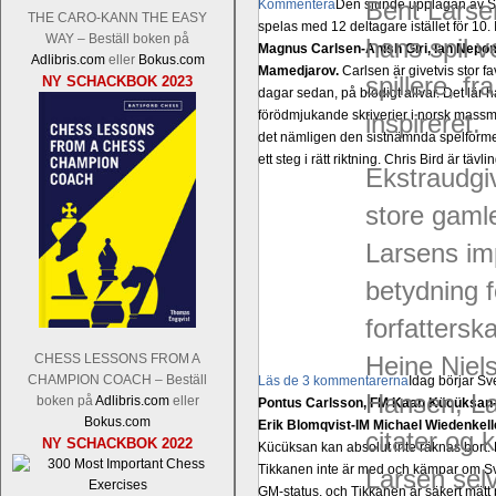
Bent Larsen
Kommentera
Den sjunde upplagan av Sinq
THE CARO-KANN THE EASY
spelas med 12 deltagare istället för 10.
WAY – Beställ boken på
hans spil v
Magnus Carlsen-Anish Giri, Ian Nep
Adlibris.com
eller
Bokus.com
Mamedjarov.
Carlsen är givetvis stor f
spillere, f
NY SCHACKBOK 2023
dagar sedan, på blodigt allvar. Det lä
förödmjukande skriverier i norsk massme
inspireret.
det nämligen den sistnämnda spelformen 
ett steg i rätt riktning. Chris Bird är tävl
Ekstraudgiv
store gamle
Larsens im
betydning 
forfattersk
Heine Niel
CHESS LESSONS FROM A
CHAMPION COACH – Beställ
Läs de 3 kommentarerna
Idag börjar Sv
Hansen, La
boken på
Adlibris.com
eller
Pontus Carlsson, FM Kaan Kücüksan-G
Bokus.com
Erik Blomqvist-IM Michael Wiedenkell
citater og 
NY SCHACKBOK 2022
Kücüksan kan absolut inte räknas bort.
Tikkanen inte är med och kämpar om Sv
Larsen sel
GM-status, och Tikkanen är säkert mätt p