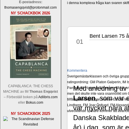
E-postadress:
i denna komplexa fråga kan svaren ski
thomasengqvist@protonmail.com
NY SCHACKBOK 2026
Bent Larsen 75 
mar
01
Kommentera
Sverigemästarklassen och övriga grupper
ratingordning: GM Platon Galperin, IM I
CAPABLANCA: THE CHESS
Med anledning av 
Pantzar, IM Hampus Sörensen GM Jonny 
MACHINE av IM
Thomas Engqvist
men det skulle inte vara osannolikt o
Larsen
, som var e
– Förbeställ boken på
Adlibris.com
tillfälliga ratingtoppar. Mästar-Elit: 
eller
Bokus.com
Lindberg, FM Joar Östlund, FM Alexande
var mycket nära att
utvecklande spelare kommer att avancer
NY SCHACKBOK 2025
Danska Skakbladet 
år) i dag, som är e