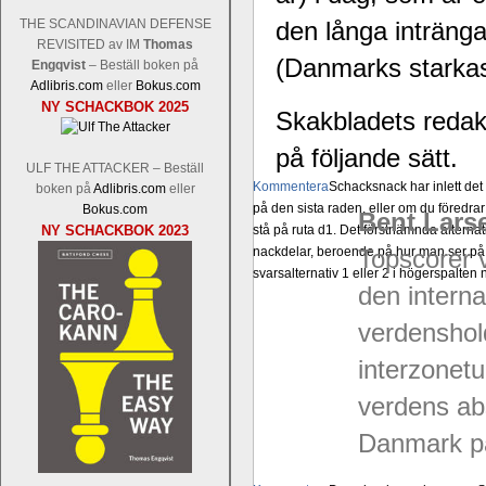
THE SCANDINAVIAN DEFENSE
den långa inträng
REVISITED av IM
Thomas
(Danmarks starkas
Engqvist
– Beställ boken på
Adlibris.com
eller
Bokus.com
NY SCHACKBOK 2025
Skakbladets redak
på följande sätt.
ULF THE ATTACKER – Beställ
Kommentera
Schacksnack har inlett de
boken på
Adlibris.com
eller
på den sista raden, eller om du föredra
Bokus.com
Bent Larse
NY SCHACKBOK 2023
stå på ruta d1. Det förstnämnda alternati
nackdelar, beroende på hur man ser på
Topscorer 
svarsalternativ 1 eller 2 i högerspalten
den intern
verdenshol
interzonetu
verdens ab
Danmark på