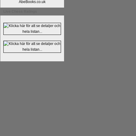
Kommentera
Alingsås Schacksällskap fyl
AbeBooks.co.uk
- 26 januari - är det premiär för
turneri
Live Chess Ratings