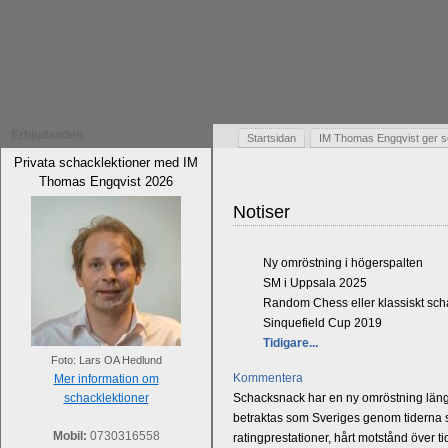
Erbjudanden
Startsidan
IM Thomas Engqvist ger s
Privata schacklektioner med IM
Thomas Engqvist 2026
Notiser
Ny omröstning i högerspalten
SM i Uppsala 2025
Random Chess eller klassiskt sc
Sinquefield Cup 2019
Tidigare...
Foto: Lars OA Hedlund
Kommentera
Mer information om
schacklektioner
Schacksnack har en ny omröstning längst
betraktas som Sveriges genom tiderna st
Mobil:
0730316558
ratingprestationer, hårt motstånd över t