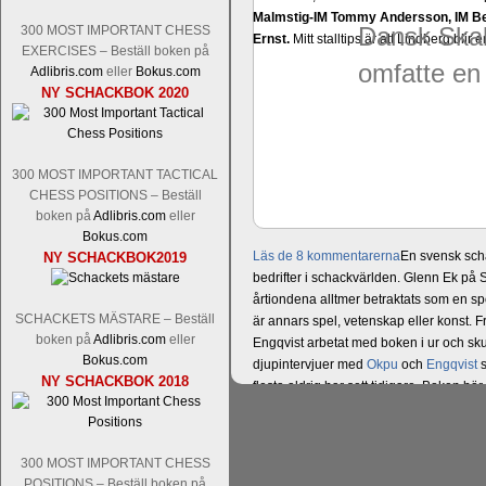
Malmstig-IM Tommy Andersson, IM B
Dansk Skak
300 MOST IMPORTANT CHESS
Ernst.
Mitt stalltips är att Lindberg blir 
EXERCISES – Beställ boken på
omfatte en
Adlibris.com
eller
Bokus.com
NY SCHACKBOK 2020
300 MOST IMPORTANT TACTICAL
CHESS POSITIONS – Beställ
boken på
Adlibris.com
eller
Bokus.com
Läs de 8 kommentarerna
En svensk sch
NY SCHACKBOK2019
bedrifter i schackvärlden. Glenn Ek på S
årtiondena alltmer betraktats som en sp
SCHACKETS MÄSTARE – Beställ
är annars spel, vetenskap eller konst.
boken på
Adlibris.com
eller
Engqvist arbetat med boken i ur och skur
Bokus.com
djupintervjuer med
Okpu
och
Engqvist
s
NY SCHACKBOK 2018
flesta aldrig har sett tidigare. Boken bör
pedagogiska kommentarer och de som vil
skrivits....
300 MOST IMPORTANT CHESS
POSITIONS – Beställ boken på