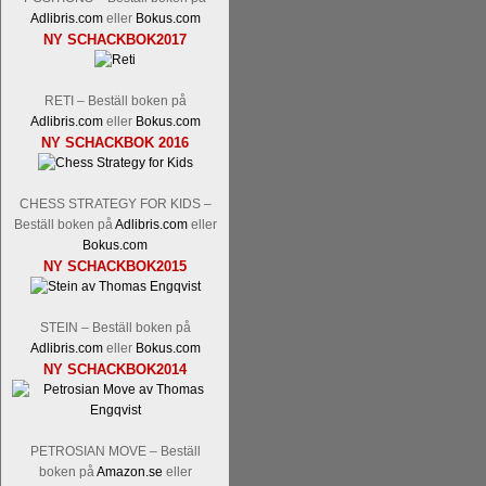
Adlibris.com
eller
Bokus.com
NY SCHACKBOK2017
RETI – Beställ boken på
Adlibris.com
eller
Bokus.com
NY SCHACKBOK 2016
Läs kommentaren
En av världens genom 
hemsida
meddelat att han avslutat sin 
nu vill ägna sig åt att undervisa schac
CHESS STRATEGY FOR KIDS –
Beställ boken på
Adlibris.com
eller
Vi som följt Kramniks schackkarriär oc
Bokus.com
Spanskt, får vara tacksamma och nöjda ö
NY SCHACKBOK2015
framtida projekt.
STEIN – Beställ boken på
Adlibris.com
eller
Bokus.com
NY SCHACKBOK2014
PETROSIAN MOVE – Beställ
boken på
Amazon.se
eller