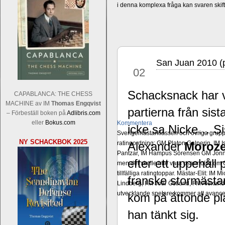
i denna komplexa fråga kan svaren ski
San Juan 2010 (
aug
02
Schacksnack har vä
CAPABLANCA: THE CHESS
MACHINE av IM
Thomas Engqvist
partierna från sis
– Förbeställ boken på
Adlibris.com
eller
Bokus.com
Kommentera
icke sa Nicke… Si
Sverigemästarklassen och övriga grupper
NY SCHACKBOK 2025
ratingordning: GM Platon Galperin, IM I
Alexander
Moroz
Pantzar, IM Hampus Sörensen GM Jonny 
efter ett uppehåll
men det skulle inte vara osannolikt o
tillfälliga ratingtoppar. Mästar-Elit: 
franske stormästa
Lindberg, FM Joar Östlund, FM Alexande
utvecklande spelare kommer att avancer
kom på åttonde pl
han tänkt sig.