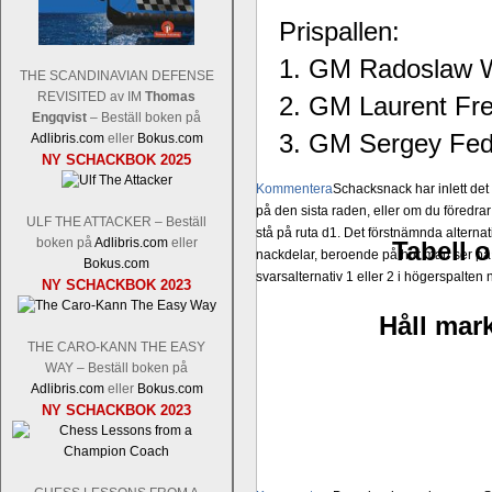
Prispallen:
1. GM Radoslaw Wo
THE SCANDINAVIAN DEFENSE
REVISITED av IM
Thomas
2. GM Laurent Fres
Engqvist
– Beställ boken på
3. GM Sergey Fedo
Adlibris.com
eller
Bokus.com
NY SCHACKBOK 2025
Kommentera
Schacksnack har inlett de
på den sista raden, eller om du föredra
ULF THE ATTACKER – Beställ
stå på ruta d1. Det förstnämnda alternati
boken på
Adlibris.com
eller
Tabell o
nackdelar, beroende på hur man ser på
Bokus.com
svarsalternativ 1 eller 2 i högerspalten
NY SCHACKBOK 2023
Håll mark
THE CARO-KANN THE EASY
WAY – Beställ boken på
Adlibris.com
eller
Bokus.com
NY SCHACKBOK 2023