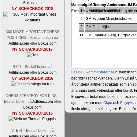
Bokus.com
Malmstig-IM Tommy Andersson, IM B
NY SCHACKBOK 2018
1
GM Tigran Gharamian
Ernst.
Mitt stalltips är att Lindberg blir 
2
GM Evgenij Miroshnichenko
3
GM Friso Nijboer
300 MOST IMPORTANT CHESS
11
GM Emanuel Berg, Burgsviks 
POSITIONS – Beställ boken på
Adlibris.com
eller
Bokus.com
NY SCHACKBOK2017
RETI – Beställ boken på
Läs de 8 kommentarerna
En svensk sch
Adlibris.com
eller
Bokus.com
NY SCHACKBOK 2016
bedrifter i schackvärlden. Glenn Ek på S
årtiondena alltmer betraktats som en sp
är annars spel, vetenskap eller konst.
CHESS STRATEGY FOR KIDS –
Engqvist arbetat med boken i ur och skur
Beställ boken på
Adlibris.com
eller
djupintervjuer med
Okpu
och
Engqvist
s
Bokus.com
flesta aldrig har sett tidigare. Boken bör
NY SCHACKBOK2015
pedagogiska kommentarer och de som vil
skrivits....
STEIN – Beställ boken på
Adlibris.com
eller
Bokus.com