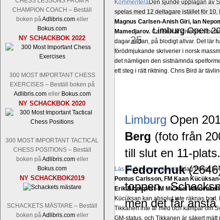
CHESS LESSONS FROM A
Kommentera
Den sjunde upplagan av Sinq
CHAMPION COACH – Beställ
spelas med 12 deltagare istället för 10.
boken på
Adlibris.com
eller
Magnus Carlsen-Anish Giri, Ian Nep
Bokus.com
Limburg Open 
maj
Mamedjarov.
Carlsen är givetvis stor f
25
NY SCHACKBOK 2022
dagar sedan, på blodigt allvar. Det lä
förödmjukande skriverier i norsk massme
det nämligen den sistnämnda spelformen 
ett steg i rätt riktning. Chris Bird är tävl
300 MOST IMPORTANT CHESS
EXERCISES – Beställ boken på
Adlibris.com
eller
Bokus.com
NY SCHACKBOK 2020
Limburg
Open 2010
Berg
(foto från 20
300 MOST IMPORTANT TACTICAL
CHESS POSITIONS – Beställ
till slut en 11-pl
boken på
Adlibris.com
eller
Fedorchuk
(2646)
Bokus.com
Läs de 3 kommentarerna
Idag börjar Sv
NY SCHACKBOK2019
Pontus Carlsson, FM Kaan Kücüksan-G
toppen. Schacksnac
Erik Blomqvist-IM Michael Wiedenkell
Kücüksan kan absolut inte räknas bort.
men det får anstå ti
SCHACKETS MÄSTARE – Beställ
Tikkanen inte är med och kämpar om Sv
boken på
Adlibris.com
eller
GM-status, och Tikkanen är säkert mätt p