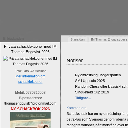
Erbjudanden
Startsidan
IM Thomas Engqvist ger s
Privata schacklektioner med IM
Thomas Engqvist 2026
Notiser
Foto: Lars OA Hedlund
Ny omröstning i högerspalten
Mer information om
SM i Uppsala 2025
schacklektioner
Random Chess eller klassiskt sc
Sinquefield Cup 2019
Mobil:
0730316558
E-postadress:
Tidigare...
thomasengqvist@protonmail.com
Kommentera
NY SCHACKBOK 2026
Schacksnack har en ny omröstning längst
betraktas som Sveriges genom tiderna st
ratingprestationer, hårt motstånd över t