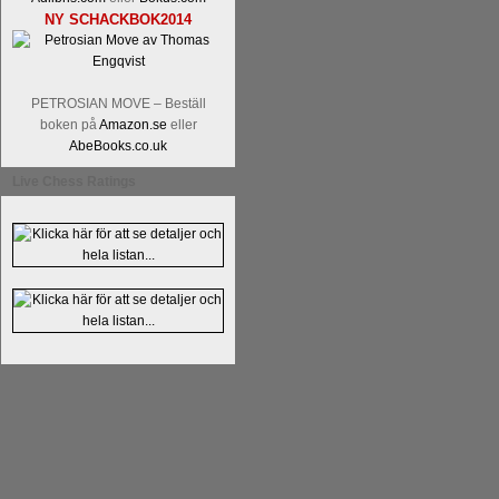
NY SCHACKBOK2014
PETROSIAN MOVE – Beställ
boken på
Amazon.se
eller
AbeBooks.co.uk
Läs kommentaren
En av världens genom 
Live Chess Ratings
hemsida
meddelat att han avslutat sin 
nu vill ägna sig åt att undervisa schac
Vi som följt Kramniks schackkarriär oc
Spanskt, får vara tacksamma och nöjda ö
framtida projekt.