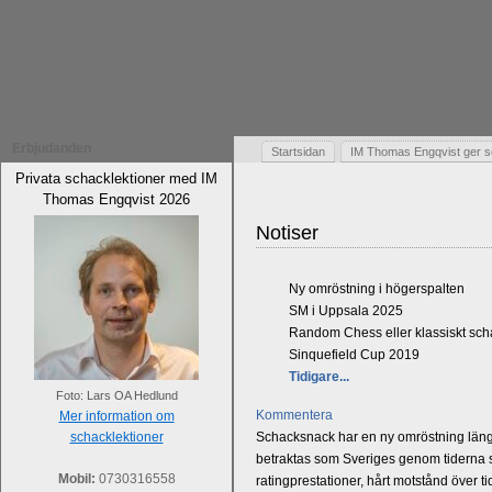
Erbjudanden
Startsidan
IM Thomas Engqvist ger s
Privata schacklektioner med IM
Thomas Engqvist 2026
Notiser
Ny omröstning i högerspalten
SM i Uppsala 2025
Random Chess eller klassiskt sc
Sinquefield Cup 2019
Tidigare...
Foto: Lars OA Hedlund
Kommentera
Mer information om
schacklektioner
Schacksnack har en ny omröstning längst
betraktas som Sveriges genom tiderna st
Mobil:
0730316558
ratingprestationer, hårt motstånd över t