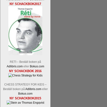
NY SCHACKBOK2017
Läs kommentaren
En av världens genom 
hemsida
meddelat att han avslutat sin 
nu vill ägna sig åt att undervisa schac
Vi som följt Kramniks schackkarriär oc
Spanskt, får vara tacksamma och nöjda ö
framtida projekt.
RETI – Beställ boken på
Adlibris.com
eller
Bokus.com
NY SCHACKBOK 2016
CHESS STRATEGY FOR KIDS –
Beställ boken på
Adlibris.com
eller
Bokus.com
NY SCHACKBOK2015