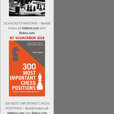
Malmstig-IM Tommy Andersson, IM B
Ernst.
Mitt stalltips är att Lindberg blir 
SCHACKETS MÄSTARE – Beställ
boken på
Adlibris.com
eller
Bokus.com
NY SCHACKBOK 2018
Läs de 8 kommentarerna
En svensk sch
bedrifter i schackvärlden. Glenn Ek på S
årtiondena alltmer betraktats som en sp
är annars spel, vetenskap eller konst.
Engqvist arbetat med boken i ur och skur
djupintervjuer med
Okpu
och
Engqvist
s
flesta aldrig har sett tidigare. Boken bör
pedagogiska kommentarer och de som vil
skrivits....
300 MOST IMPORTANT CHESS
POSITIONS – Beställ boken på
Adlibris.com
eller
Bokus.com