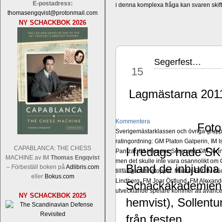
E-postadress:
i denna komplexa fråga kan svaren ski
thomasengqvist@protonmail.com
NY SCHACKBOK 2026
Segerfest…
maj
15
Lagmästarna 201
Kommentera
Foto
Sverigemästarklassen och övriga grupper
ratingordning: GM Platon Galperin, IM I
CAPABLANCA: THE CHESS
I fredags hade SK
Pantzar, IM Hampus Sörensen GM Jonny 
MACHINE av IM
Thomas Engqvist
men det skulle inte vara osannolikt o
Bland de inbjudna 
– Förbeställ boken på
Adlibris.com
tillfälliga ratingtoppar. Mästar-Elit: 
eller
Bokus.com
Lindberg, FM Joar Östlund, FM Alexande
Schackakademien,
utvecklande spelare kommer att avancer
NY SCHACKBOK 2025
hemvist), Sollentu
från festen.