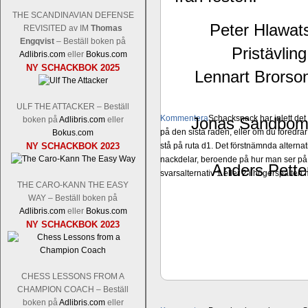
THE SCANDINAVIAN DEFENSE
Peter Hlawat
REVISITED av IM
Thomas
Engqvist
– Beställ boken på
Pristävlin
Adlibris.com
eller
Bokus.com
NY SCHACKBOK 2025
Lennart Brorso
ULF THE ATTACKER – Beställ
Kommentera
Schacksnack har inlett de
Jonas Sandbom 
boken på
Adlibris.com
eller
på den sista raden, eller om du föredra
Bokus.com
NY SCHACKBOK 2023
stå på ruta d1. Det förstnämnda alternati
nackdelar, beroende på hur man ser på
Anders Pette
svarsalternativ 1 eller 2 i högerspalten
THE CARO-KANN THE EASY
WAY – Beställ boken på
Adlibris.com
eller
Bokus.com
NY SCHACKBOK 2023
CHESS LESSONS FROM A
CHAMPION COACH – Beställ
boken på
Adlibris.com
eller