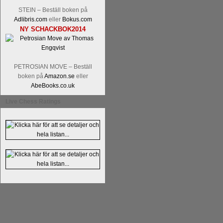
Kommentera
Alingsås Schacksällskap fyl
STEIN – Beställ boken på
- 26 januari - är det premiär för
turneri
Adlibris.com
eller
Bokus.com
NY SCHACKBOK2014
PETROSIAN MOVE – Beställ
boken på
Amazon.se
eller
AbeBooks.co.uk
Live Chess Ratings