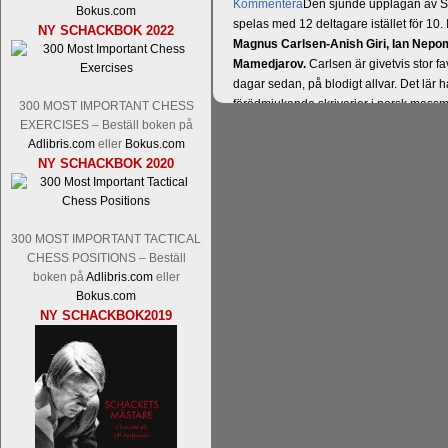
Kommentera
Den sjunde upplagan av Sinq
Bokus.com
spelas med 12 deltagare istället för 10.
NY SCHACKBOK 2022
Magnus Carlsen-Anish Giri, Ian Nep
Mamedjarov.
Carlsen är givetvis stor f
dagar sedan, på blodigt allvar. Det lä
förödmjukande skriverier i norsk massme
300 MOST IMPORTANT CHESS
det nämligen den sistnämnda spelformen 
EXERCISES – Beställ boken på
Adlibris.com
eller
Bokus.com
ett steg i rätt riktning. Chris Bird är tävl
NY SCHACKBOK 2020
300 MOST IMPORTANT TACTICAL
CHESS POSITIONS – Beställ
boken på
Adlibris.com
eller
Bokus.com
NY SCHACKBOK2019
Läs de 3 kommentarerna
Idag börjar Sv
Pontus Carlsson, FM Kaan Kücüksan-G
Erik Blomqvist-IM Michael Wiedenkell
Kücüksan kan absolut inte räknas bort.
Tikkanen inte är med och kämpar om Sv
GM-status, och Tikkanen är säkert mätt p