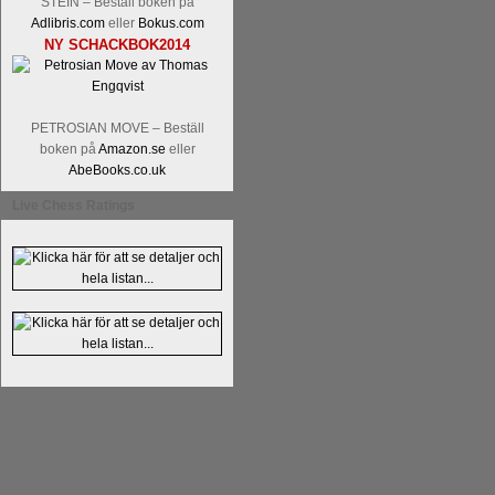
STEIN – Beställ boken på
Adlibris.com
eller
Bokus.com
NY SCHACKBOK2014
PETROSIAN MOVE – Beställ
boken på
Amazon.se
eller
En av världens genom tiderna starka
AbeBooks.co.uk
Tata Steel-turneringens
hemsida
med
uppnått allt som kan uppnås som scha
Live Chess Ratings
varit med om som schackspelare varit
milstolpen i schackhistorien när h
tacksamma och nöjda över alla de par
sina framtida projekt.