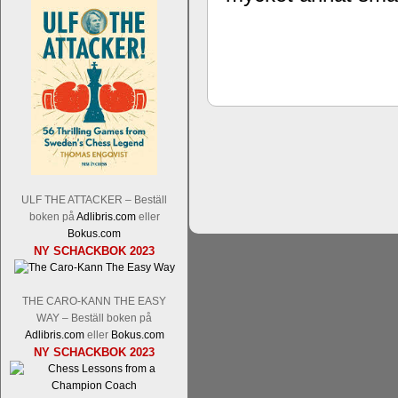
Schacksnack har inlett det nya året
Random, där pjäserna slumpas på den
talet och där det på förhand är bestämt
ökar i spelöppningsfasen, medan det 
att man måste kunna och förstå en
högerspalten nedan.
ULF THE ATTACKER – Beställ
boken på
Adlibris.com
eller
Bokus.com
NY SCHACKBOK 2023
THE CARO-KANN THE EASY
WAY – Beställ boken på
Adlibris.com
eller
Bokus.com
Den sjunde upplagan av Sinquefield Cu
NY SCHACKBOK 2023
den starkaste i U.S.A, spelas med 12
Levon Aronian-Maxime Vachier-Lag