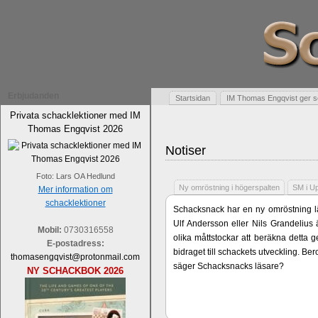
Erbjudanden
Startsidan
IM Thomas Engqvist ger s
Privata schacklektioner med IM
Thomas Engqvist 2026
Notiser
Foto: Lars OA Hedlund
Ny omröstning i högerspalten
SM i U
Mer information om
schacklektioner
Schacksnack har en ny omröstning lä
Ulf Andersson eller Nils Grandelius 
Mobil:
0730316558
olika måttstockar att beräkna detta g
E-postadress:
bidraget till schackets utveckling. B
thomasengqvist@protonmail.com
säger Schacksnacks läsare?
NY SCHACKBOK 2026