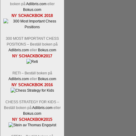
Tom Rydström-GM Thomas Ernst.
Mi
boken på
Adlibris.com
eller
Bokus.com
NY SCHACKBOK 2018
300 MOST IMPORTANT CHESS
POSITIONS – Beställ boken på
Adlibris.com
eller
Bokus.com
NY SCHACKBOK2017
En svensk schackbok -
Schackets mä
om Ulf Anderssons makalösa bedrifter 
RETI – Beställ boken på
en förfrågan av författarna. Scha
Adlibris.com
eller
Bokus.com
betänketiden så schack bör klassifice
NY SCHACKBOK 2016
Frilansjournalisten och schackälska
boken i ur och skur och den har sänts
djupintervjuer med
Okpu
och
Engqvis
CHESS STRATEGY FOR KIDS –
fotografier som de flesta aldrig har set
Beställ boken på
Adlibris.com
eller
Uffes angreppspartier med moderna
Bokus.com
saknats i den svenska schacklitteraturen
NY SCHACKBOK2015