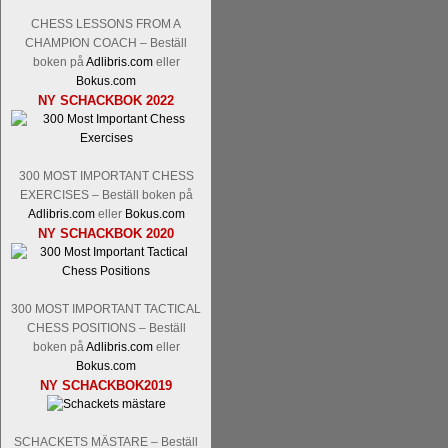
Nakamura-Fabiano Caruana
och
S
revanschera sig efter att inte ha tag
CHESS LESSONS FROM A
han dock göra denna gång om han int
CHAMPION COACH – Beställ
norsk massmedia som inte riktigt förs
boken på
Adlibris.com
eller
nämligen den sistnämnda spelformen so
Bokus.com
NY SCHACKBOK 2022
den spelformen ett steg i rätt riktning.
300 MOST IMPORTANT CHESS
EXERCISES – Beställ boken på
Adlibris.com
eller
Bokus.com
NY SCHACKBOK 2020
Idag börjar Sverigemästarklassen si
300 MOST IMPORTANT TACTICAL
ronden:
GM Jonny Hector- GM Pon
CHESS POSITIONS – Beställ
Hillarp Persson, GM Pia Cramling-I
boken på
Adlibris.com
eller
och öppen så vem helst kan ta hem 
Bokus.com
längesedan vi hade ett sådant jämnt
NY SCHACKBOK2019
kämpar om Sverigemästartiteln. Den 
status, och Tikkanen är säkert mätt på 
FM Erik Malmstig-IM Tommy Ander
SCHACKETS MÄSTARE – Beställ