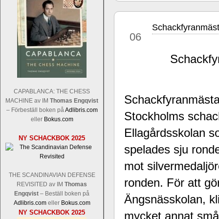
Schackfyranmäs
jul
06
Schackfyr
Sverigemästarklassen och övriga gru
Sverigemästartiteln och dessa är i ra
CAPABLANCA: THE CHESS
Schackfyranmästar
Martin Lokander, GM Tiger Hillarp Pe
MACHINE av IM
Thomas Engqvist
SM-gruppen är i år stark och öppen s
– Förbeställ boken på
Adlibris.com
Stockholms schack
Hector avgår med segern. I SM-samman
eller
Bokus.com
Elit: IM Michael Wiedenkeller, IM
Ellagårdsskolan s
NY SCHACKBOK 2025
Lindberg, FM Joar Östlund, FM Alexa
spelades sju ronde
Östlund som är en starkt utvecklande
mot silvermedaljö
THE SCANDINAVIAN DEFENSE
ronden. För att gö
REVISITED av IM
Thomas
Engqvist
– Beställ boken på
Ängsnässkolan, kli
Adlibris.com
eller
Bokus.com
NY SCHACKBOK 2025
mycket annat småt