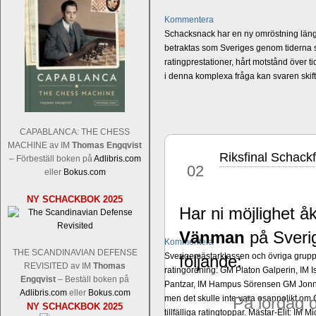
Kommentera
Schacksnack har en ny omröstning längst
betraktas som Sveriges genom tiderna st
ratingprestationer, hårt motstånd över t
i denna komplexa fråga kan svaren ski
CAPABLANCA: THE CHESS
MACHINE av IM
Thomas Engqvist
Riksfinal Schac
jun
– Förbeställ boken på
Adlibris.com
02
eller
Bokus.com
NY SCHACKBOK 2025
Har ni möjlighet åk
Vänman
på Sveri
Kommentera
THE SCANDINAVIAN DEFENSE
Sverigemästarklassen och övriga grupper
följande:
REVISITED av IM
Thomas
ratingordning: GM Platon Galperin, IM I
Engqvist
– Beställ boken på
Pantzar, IM Hampus Sörensen GM Jonny 
Adlibris.com
eller
Bokus.com
men det skulle inte vara osannolikt o
På lördag d
NY SCHACKBOK 2025
tillfälliga ratingtoppar. Mästar-Elit: 