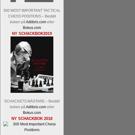
Pontus Carlsson, FM Kaan Kücüksan-G
Erik Blomqvist-IM Michael Wiedenkell
300 MOST IMPORTANT TACTICAL
CHESS POSITIONS – Beställ
Kücüksan kan absolut inte räknas bort.
boken på
Adlibris.com
eller
Tikkanen inte är med och kämpar om Sv
Bokus.com
GM-status, och Tikkanen är säkert mätt p
NY SCHACKBOK2019
Malmstig-IM Tommy Andersson, IM B
Ernst.
Mitt stalltips är att Lindberg blir 
Läs de 8 kommentarerna
En svensk sch
SCHACKETS MÄSTARE – Beställ
bedrifter i schackvärlden. Glenn Ek på S
boken på
Adlibris.com
eller
årtiondena alltmer betraktats som en sp
Bokus.com
NY SCHACKBOK 2018
är annars spel, vetenskap eller konst.
Engqvist arbetat med boken i ur och skur
djupintervjuer med
Okpu
och
Engqvist
s