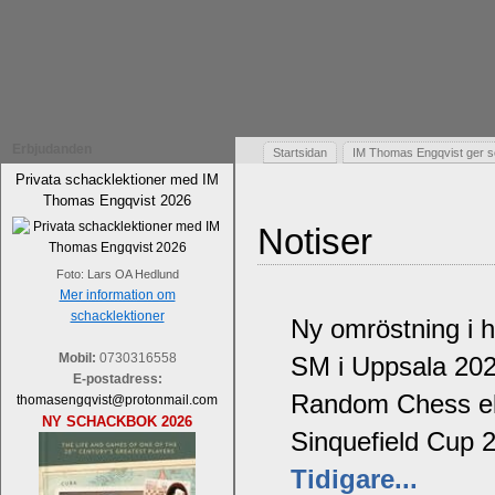
Erbjudanden
Startsidan
IM Thomas Engqvist ger s
Privata schacklektioner med IM
Thomas Engqvist 2026
Notiser
Foto: Lars OA Hedlund
Mer information om
schacklektioner
Ny omröstning i 
Mobil:
0730316558
SM i Uppsala 20
E-postadress:
Random Chess ell
thomasengqvist@protonmail.com
NY SCHACKBOK 2026
Sinquefield Cup 
Tidigare...