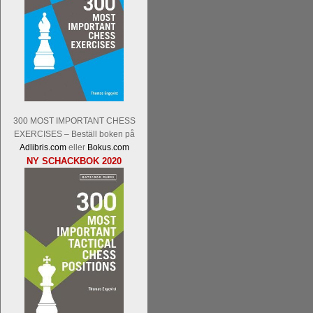
Kommentera
Den sjunde upplagan av Sinq
spelas med 12 deltagare istället för 10.
Magnus Carlsen-Anish Giri, Ian Nep
Mamedjarov.
Carlsen är givetvis stor f
300 MOST IMPORTANT CHESS
dagar sedan, på blodigt allvar. Det lä
EXERCISES – Beställ boken på
förödmjukande skriverier i norsk massme
Adlibris.com
eller
Bokus.com
det nämligen den sistnämnda spelformen 
NY SCHACKBOK 2020
ett steg i rätt riktning. Chris Bird är tävl
Läs de 3 kommentarerna
Idag börjar Sv