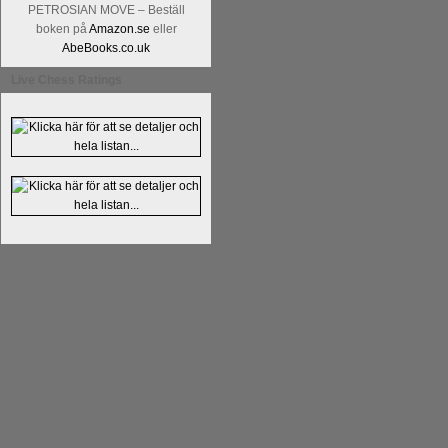
PETROSIAN MOVE – Beställ
boken på
Amazon.se
eller
AbeBooks.co.uk
Live Chess Ratings
Kommentera
Alingsås Schacksällskap fyl
- 26 januari - är det premiär för
turneri