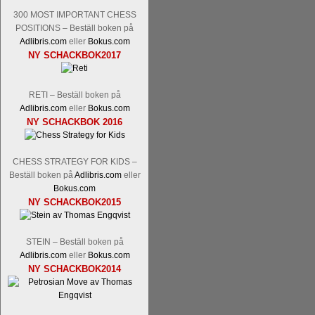
flesta aldrig har sett tidigare. Boken bör
300 MOST IMPORTANT CHESS
pedagogiska kommentarer och de som vil
POSITIONS – Beställ boken på
skrivits....
Adlibris.com
eller
Bokus.com
NY SCHACKBOK2017
RETI – Beställ boken på
Adlibris.com
eller
Bokus.com
NY SCHACKBOK 2016
CHESS STRATEGY FOR KIDS –
Läs kommentaren
En av världens genom 
Beställ boken på
Adlibris.com
eller
hemsida
meddelat att han avslutat sin 
Bokus.com
nu vill ägna sig åt att undervisa schac
NY SCHACKBOK2015
Vi som följt Kramniks schackkarriär oc
Spanskt, får vara tacksamma och nöjda ö
STEIN – Beställ boken på
framtida projekt.
Adlibris.com
eller
Bokus.com
NY SCHACKBOK2014