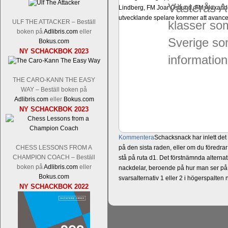
Västerås A
Lindberg, FM Joar Östlund, FM Alexande
utvecklande spelare kommer att avancer
ULF THE ATTACKER – Beställ
klasser so
boken på
Adlibris.com
eller
Sverige so
Bokus.com
NY SCHACKBOK 2023
information
THE CARO-KANN THE EASY
WAY – Beställ boken på
Adlibris.com
eller
Bokus.com
NY SCHACKBOK 2023
Kommentera
Schacksnack har inlett de
CHESS LESSONS FROM A
på den sista raden, eller om du föredra
CHAMPION COACH – Beställ
stå på ruta d1. Det förstnämnda alternati
boken på
Adlibris.com
eller
nackdelar, beroende på hur man ser på
Bokus.com
svarsalternativ 1 eller 2 i högerspalten
NY SCHACKBOK 2022