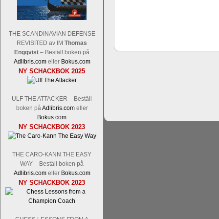
THE SCANDINAVIAN DEFENSE
REVISITED av IM
Thomas
Schacksnack har inlett det nya året
Engqvist
– Beställ boken på
Random, där pjäserna slumpas på den
Adlibris.com
eller
Bokus.com
talet och där det på förhand är bestämt
NY SCHACKBOK 2025
ökar i spelöppningsfasen, medan det 
att man måste kunna och förstå en
högerspalten nedan.
ULF THE ATTACKER – Beställ
boken på
Adlibris.com
eller
Bokus.com
NY SCHACKBOK 2023
THE CARO-KANN THE EASY
WAY – Beställ boken på
Adlibris.com
eller
Bokus.com
NY SCHACKBOK 2023
Den sjunde upplagan av Sinquefield Cu
den starkaste i U.S.A, spelas med 12
Levon Aronian-Maxime Vachier-Lag