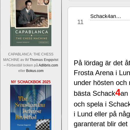
Schack4an…
apr
11
Sverigemästarklassen och övriga gru
Sverigemästartiteln och dessa är i ra
CAPABLANCA: THE CHESS
Martin Lokander, GM Tiger Hillarp Pe
MACHINE av IM
Thomas Engqvist
På lördag är det å
SM-gruppen är i år stark och öppen s
– Förbeställ boken på
Adlibris.com
Hector avgår med segern. I SM-samman
eller
Bokus.com
Frosta Arena i Lun
Elit: IM Michael Wiedenkeller, IM
under hösten och 
NY SCHACKBOK 2025
Lindberg, FM Joar Östlund, FM Alexa
Östlund som är en starkt utvecklande
4
bästa Schack
an 
och spela i Schac
i Lund eller på nå
garanterat blir de