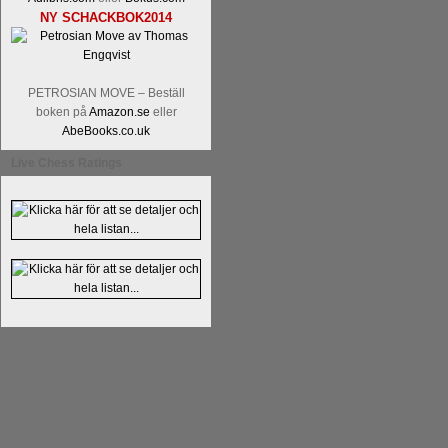
NY SCHACKBOK2014
PETROSIAN MOVE – Beställ
boken på
Amazon.se
eller
AbeBooks.co.uk
En av världens genom tiderna starka
Live Chess Ratings
Tata Steel-turneringens
hemsida
med
uppnått allt som kan uppnås som scha
varit med om som schackspelare varit
milstolpen i schackhistorien när h
tacksamma och nöjda över alla de par
sina framtida projekt.