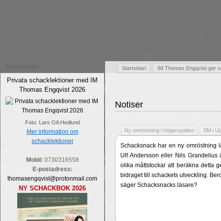
Erbjudanden
Startsidan
IM Thomas Engqvist ger s
Privata schacklektioner med IM
Thomas Engqvist 2026
Notiser
Foto: Lars OA Hedlund
Ny omröstning i högerspalten
SM i U
Mer information om
schacklektioner
Schacksnack har en ny omröstning lä
Ulf Andersson eller Nils Grandelius 
Mobil:
0730316558
olika måttstockar att beräkna detta g
E-postadress:
bidraget till schackets utveckling. B
thomasengqvist@protonmail.com
säger Schacksnacks läsare?
NY SCHACKBOK 2026