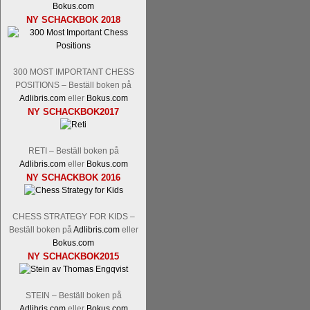
Bokus.com
Tom Rydström-GM Thomas Ernst.
Mi
NY SCHACKBOK 2018
300 MOST IMPORTANT CHESS
POSITIONS – Beställ boken på
Adlibris.com
eller
Bokus.com
NY SCHACKBOK2017
En svensk schackbok -
Schackets mä
RETI – Beställ boken på
om Ulf Anderssons makalösa bedrifter 
Adlibris.com
eller
Bokus.com
en förfrågan av författarna. Scha
NY SCHACKBOK 2016
betänketiden så schack bör klassifice
Frilansjournalisten och schackälska
CHESS STRATEGY FOR KIDS –
boken i ur och skur och den har sänts
Beställ boken på
Adlibris.com
eller
djupintervjuer med
Okpu
och
Engqvis
Bokus.com
fotografier som de flesta aldrig har set
NY SCHACKBOK2015
Uffes angreppspartier med moderna
saknats i den svenska schacklitteraturen
STEIN – Beställ boken på
Adlibris.com
eller
Bokus.com