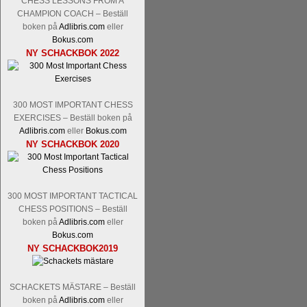
CHESS LESSONS FROM A
Nakamura-Fabiano Caruana
och
S
CHAMPION COACH – Beställ
revanschera sig efter att inte ha tag
boken på
Adlibris.com
eller
han dock göra denna gång om han int
Bokus.com
norsk massmedia som inte riktigt förs
NY SCHACKBOK 2022
nämligen den sistnämnda spelformen so
den spelformen ett steg i rätt riktning.
300 MOST IMPORTANT CHESS
EXERCISES – Beställ boken på
Adlibris.com
eller
Bokus.com
NY SCHACKBOK 2020
300 MOST IMPORTANT TACTICAL
Idag börjar Sverigemästarklassen si
CHESS POSITIONS – Beställ
ronden:
GM Jonny Hector- GM Pon
boken på
Adlibris.com
eller
Hillarp Persson, GM Pia Cramling-I
Bokus.com
och öppen så vem helst kan ta hem 
NY SCHACKBOK2019
längesedan vi hade ett sådant jämnt
kämpar om Sverigemästartiteln. Den 
SCHACKETS MÄSTARE – Beställ
status, och Tikkanen är säkert mätt på 
boken på
Adlibris.com
eller
FM Erik Malmstig-IM Tommy Ander