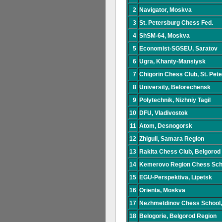
2
Navigator, Moskva
3
St. Petersburg Chess Fed.
4
ShSM-64, Moskva
5
Economist-SGSEU, Saratov
6
Ugra, Khanty-Mansiysk
7
Chigorin Chess Club, St. Pet
8
University, Belorechensk
9
Polytechnik, Nizhniy Tagil
10
DFU, Vladivostok
11
Atom, Desnogorsk
12
Zhiguli, Samara Region
13
Rakita Chess Club, Belgorod
14
Kemerovo Region Chess Sch
15
EGU-Perspektiva, Lipetsk
16
Orienta, Moskva
17
Nezhmetdinov Chess School
18
Belogorie, Belgorod Region