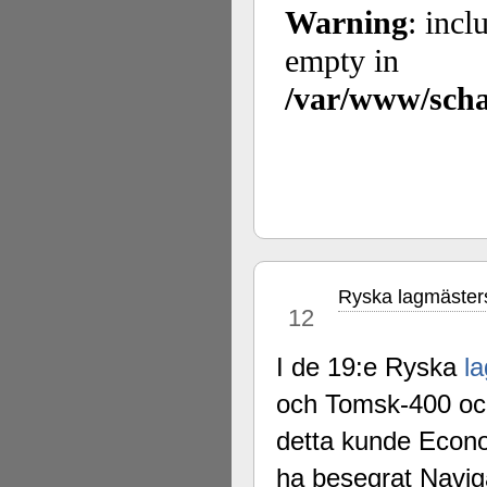
Ryska lagmästers
apr
12
I de 19:e Ryska
l
och Tomsk-400 och
detta kunde Econom
ha besegrat Navig