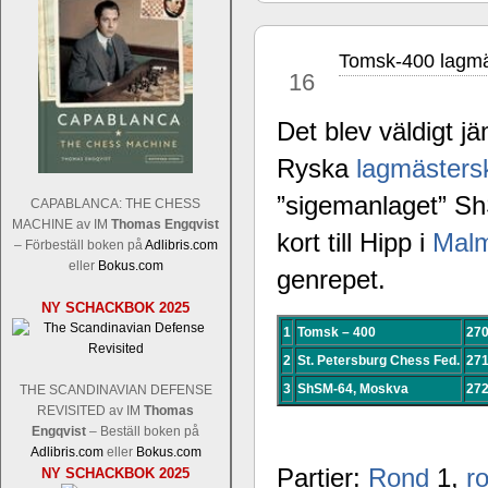
Tomsk-400 lagmäs
apr
16
Det blev väldigt jä
Ryska
lagmästers
Sverigemästarklassen och övriga gru
Sverigemästartiteln och dessa är i ra
”sigemanlaget” S
CAPABLANCA: THE CHESS
Martin Lokander, GM Tiger Hillarp Pe
MACHINE av IM
Thomas Engqvist
kort till Hipp i
Mal
SM-gruppen är i år stark och öppen s
– Förbeställ boken på
Adlibris.com
Hector avgår med segern. I SM-samman
eller
Bokus.com
genrepet.
Elit: IM Michael Wiedenkeller, IM
NY SCHACKBOK 2025
Lindberg, FM Joar Östlund, FM Alexa
Östlund som är en starkt utvecklande
1
Tomsk – 400
27
2
St. Petersburg Chess Fed.
27
3
ShSM-64, Moskva
27
THE SCANDINAVIAN DEFENSE
REVISITED av IM
Thomas
Engqvist
– Beställ boken på
Adlibris.com
eller
Bokus.com
Partier:
Rond
1,
r
NY SCHACKBOK 2025