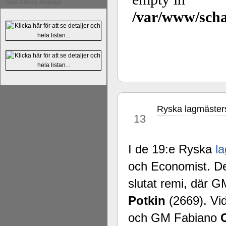
Live Chess Ratings
En av världens genom tiderna starka
Tata Steel-turneringens
hemsida
med
uppnått allt som kan uppnås som scha
varit med om som schackspelare varit
Ryska lagmästers
apr
milstolpen i schackhistorien när h
13
tacksamma och nöjda över alla de par
sina framtida projekt.
I de 19:e Ryska
l
och Economist. Det 
slutat remi, där 
Potkin
(2669). Vi
och GM Fabiano