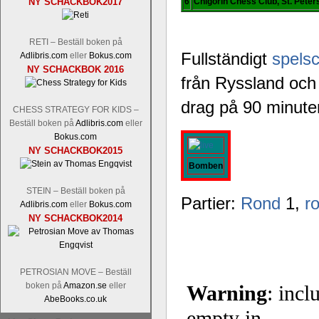
NY SCHACKBOK2017
6
Chigorin Chess Club, St. Peter
Tom Rydström-GM Thomas Ernst.
Mi
RETI – Beställ boken på
Fullständigt
spels
Adlibris.com
eller
Bokus.com
NY SCHACKBOK 2016
från Ryssland och 
drag på 90 minute
CHESS STRATEGY FOR KIDS –
Beställ boken på
Adlibris.com
eller
Bokus.com
NY SCHACKBOK2015
En svensk schackbok -
Schackets mä
om Ulf Anderssons makalösa bedrifter 
Bomben
en förfrågan av författarna. Scha
STEIN – Beställ boken på
betänketiden så schack bör klassifice
Partier:
Rond
1,
r
Adlibris.com
eller
Bokus.com
Frilansjournalisten och schackälska
NY SCHACKBOK2014
boken i ur och skur och den har sänts
djupintervjuer med
Okpu
och
Engqvis
fotografier som de flesta aldrig har set
Uffes angreppspartier med moderna
PETROSIAN MOVE – Beställ
saknats i den svenska schacklitteraturen
boken på
Amazon.se
eller
AbeBooks.co.uk