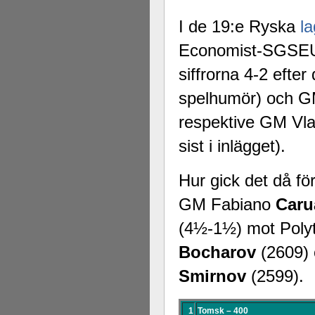
I de 19:e Ryska
l
Economist-SGSEU 
siffrorna 4-2 efte
spelhumör) och 
respektive GM Vl
sist i inlägget).
Hur gick det då f
GM Fabiano
Caru
(4½-1½) mot Pol
Bocharov
(2609)
Smirnov
(2599).
1
Tomsk – 400