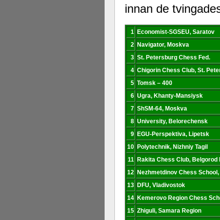
innan de tvingades
Alingsås Schacksällskap fyller 100
parturnering i Alingsås 4-5 maj. Idag -
1
Economist-SGSEU, Saratov
2
Navigator, Moskva
3
St. Petersburg Chess Fed.
4
Chigorin Chess Club, St. Pet
5
Tomsk – 400
6
Ugra, Khanty-Mansiysk
7
ShSM-64, Moskva
8
University, Belorechensk
9
EGU-Perspektiva, Lipetsk
10
Polytechnik, Nizhniy Tagil
11
Rakita Chess Club, Belgorod
12
Nezhmetdinov Chess School,
13
DFU, Vladivostok
14
Kemerovo Region Chess Sch
15
Zhiguli, Samara Region