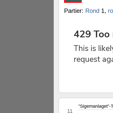
Partier:
Rond
1,
r
”Sigemanlaget”-T
apr
11