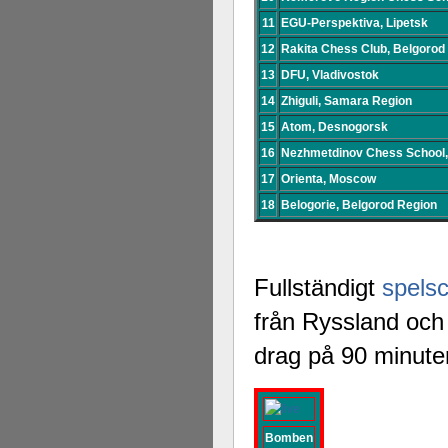
11
EGU-Perspektiva, Lipetsk
12
Rakita Chess Club, Belgorod
13
DFU, Vladivostok
14
Zhiguli, Samara Region
15
Atom, Desnogorsk
16
Nezhmetdinov Chess School
17
Orienta, Moscow
18
Belogorie, Belgorod Region
Fullständigt
spels
från Ryssland och 
drag på 90 minute
Bomben