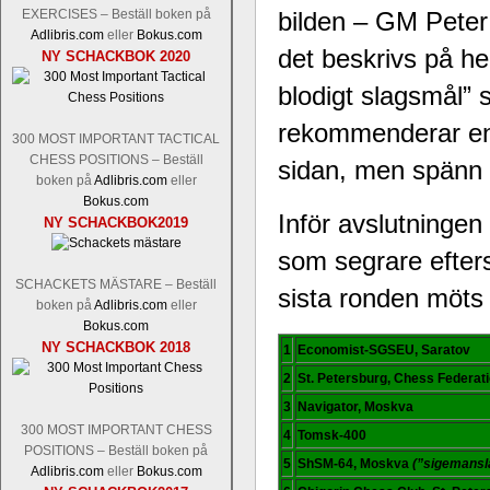
Nakamura-Fabiano Caruana
och
S
EXERCISES – Beställ boken på
bilden – GM Pete
revanschera sig efter att inte ha tag
Adlibris.com
eller
Bokus.com
han dock göra denna gång om han int
det beskrivs på h
NY SCHACKBOK 2020
norsk massmedia som inte riktigt förs
nämligen den sistnämnda spelformen so
blodigt slagsmål” 
den spelformen ett steg i rätt riktning.
rekommenderar en 
300 MOST IMPORTANT TACTICAL
CHESS POSITIONS – Beställ
sidan, men spänn fa
boken på
Adlibris.com
eller
Bokus.com
Inför avslutningen 
NY SCHACKBOK2019
som segrare efters
SCHACKETS MÄSTARE – Beställ
sista ronden möts
boken på
Adlibris.com
eller
Bokus.com
Idag börjar Sverigemästarklassen si
NY SCHACKBOK 2018
1
Economist-SGSEU, Saratov
ronden:
GM Jonny Hector- GM Pon
Hillarp Persson, GM Pia Cramling-I
2
St. Petersburg, Chess Federat
och öppen så vem helst kan ta hem 
3
Navigator, Moskva
längesedan vi hade ett sådant jämnt
300 MOST IMPORTANT CHESS
4
Tomsk-400
kämpar om Sverigemästartiteln. Den 
POSITIONS – Beställ boken på
status, och Tikkanen är säkert mätt på 
5
ShSM-64, Moskva
(”sigemansl
Adlibris.com
eller
Bokus.com
FM Erik Malmstig-IM Tommy Ander