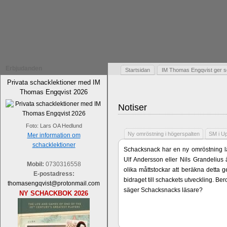
Erbjudanden
Startsidan
IM Thomas Engqvist ger s
Privata schacklektioner med IM
Thomas Engqvist 2026
Notiser
Foto: Lars OA Hedlund
Ny omröstning i högerspalten
SM i U
Mer information om
schacklektioner
Schacksnack har en ny omröstning lä
Ulf Andersson eller Nils Grandelius 
Mobil:
0730316558
olika måttstockar att beräkna detta g
E-postadress:
bidraget till schackets utveckling. B
thomasengqvist@protonmail.com
säger Schacksnacks läsare?
NY SCHACKBOK 2026