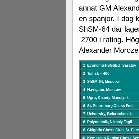
annat GM Alexan
en spanjor. I dag
ShSM-64 där lage
2700 i rating. H
Alexander Morozev
1
Economist-SGSEU, Saratov
2
Tomsk – 400
3
ShSM-64, Moscow
4
Navigator, Moscow
5
Ugra, Khanty-Mansiysk
6
St. Petersburg Chess Fed.
7
University, Belorechensk
8
Polytechnik, Nizhniy Tagil
8
Chigorin Chess Club, St. Pet
10
Kemerovo Region Chess Sch