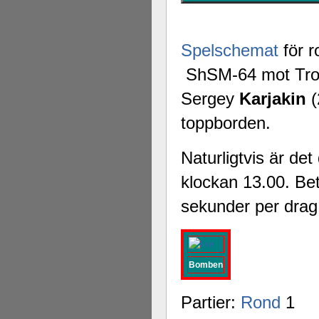
Spelschemat
för r
ShSM-64 mot Trom
Sergey
Karjakin
(
toppborden.
Naturligtvis är de
klockan 13.00. Be
sekunder per drag
Bomben
Partier:
Rond
1