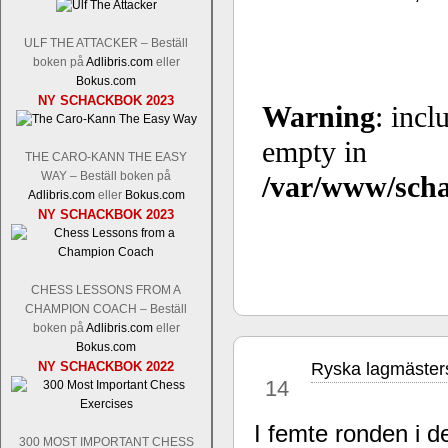
ULF THE ATTACKER – Beställ
boken på
Adlibris.com
eller
Bokus.com
Schacksnack har inlett det nya året
NY SCHACKBOK 2023
Random, där pjäserna slumpas på den
talet och där det på förhand är bestämt
ökar i spelöppningsfasen, medan det 
THE CARO-KANN THE EASY
att man måste kunna och förstå en
WAY – Beställ boken på
högerspalten nedan.
Adlibris.com
eller
Bokus.com
NY SCHACKBOK 2023
CHESS LESSONS FROM A
CHAMPION COACH – Beställ
boken på
Adlibris.com
eller
Bokus.com
NY SCHACKBOK 2022
Ryska lagmästers
apr
14
Den sjunde upplagan av Sinquefield Cu
den starkaste i U.S.A, spelas med 12
I femte ronden i 
Levon Aronian-Maxime Vachier-Lag
300 MOST IMPORTANT CHESS