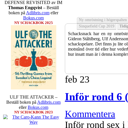
DEFENSE REVISITED av IM
Thomas Engqvist
– Beställ
boken på
Adlibris.com
eller
Bokus.com
Ny omröstning i högerspalten
NY SCHACKBOK 2025
Sinquefield Cup 2019
Tidig
Schacksnack har en ny omröstni
Gideon Ståhlberg, Ulf Andersson e
schackspelare. Det finns ju lite o
motstånd över tid eller hur veder
hur insatt man är i denna komple
feb
23
Inför rond 6 
ULF THE ATTACKER –
Beställ boken på
Adlibris.com
eller
Bokus.com
Kommentera
NY SCHACKBOK 2023
Sverigemästarklassen och övriga g
Inför rond sex i
kämpar om Sverigemästartiteln o