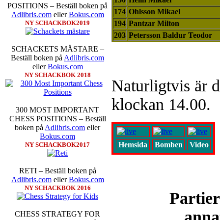
nedan.
POSITIONS – Beställ boken på
174
Ohlsson Mikael
Adlibris.com
eller
Bokus.com
194
Pantzar Milton
NY SCHACKBOK2019
203
Petersson Baldur Teodor
SCHACKETS MÄSTARE –
Beställ boken på
Adlibris.com
eller
Bokus.com
NY SCHACKBOK 2018
Naturligtvis är 
Den sjunde upplagan av Sinquefie
klockan 14.00.
som för övrigt är den starkaste i
möten:
Ding Liren-Wesley So
300 MOST IMPORTANT
Giri, Ian Nepomniachtchi-
CHESS POSITIONS – Beställ
Karjakin-Shakhrijar Mamedj
boken på
Adlibris.com
eller
inte ha tagit de snabbare partier
Bokus.com
Hemsida
Bomben
Video
göra denna gång om han inte s
NY SCHACKBOK2017
skriverier i norsk massmedia som 
schack. Enligt Carlsen är det n
RETI – Beställ boken på
saknar dock tyvärr dragserie vil
Adlibris.com
eller
Bokus.com
tävlingsledare
NY SCHACKBOK 2016
Partie
anna
CHESS STRATEGY FOR