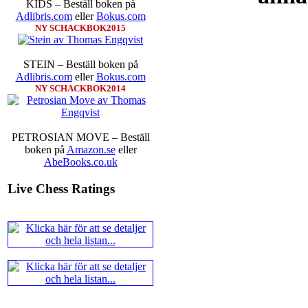
KIDS – Beställ boken på
Adlibris.com
eller
Bokus.com
NY SCHACKBOK2015
STEIN – Beställ boken på
Idag börjar Sverigemästarklas
Adlibris.com
eller
Bokus.com
Lottningen i första ronden:
GM 
NY SCHACKBOK2014
Smith, IM Linus Johansson-
Erik Blomqvist-IM Michael Wi
segern. En farlig uppstickare s
sådant jämnt SM och detta ber
PETROSIAN MOVE – Beställ
kämpar om Sverigemästartiteln.
boken på
Amazon.se
eller
på sin super-GM-status, och Tikka
AbeBooks.co.uk
FM Harald Lögdahl-IM Dan
Lindberg-Anders Wengholm,
Live Chess Ratings
Ernst.
Mitt stalltips är att Lindbe