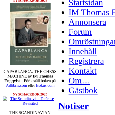
Startsidan
NY SCHACKBOK 2026
IM Thomas En
Annonsera
Forum
Omröstninga
Innehåll
Registrera
Kontakt
CAPABLANCA: THE CHESS
MACHINE av IM
Thomas
Om…
Engqvist
– Förbeställ boken på
Adlibris.com
eller
Bokus.com
Gästbok
NY SCHACKBOK 2025
Notiser
THE SCANDINAVIAN