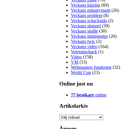
Veckans kluring
(69)
Veckans miniatyrparti
(26)
Veckans problem
(8)
Veckans schacksida
(2)
Veckans slutspel
(39)
Veckans studie
(30)
Veckans träningstips
(20)
Veckans twic
(2)
Veckans video
(164)
Veteranschack
(1)
Video
(158)
VM
(53)
Webmasters fundering
(32)
World Cup
(23)
Online just nu
77 besökare
online
Artikelarkiv
Artikelarkiv
Ämnen