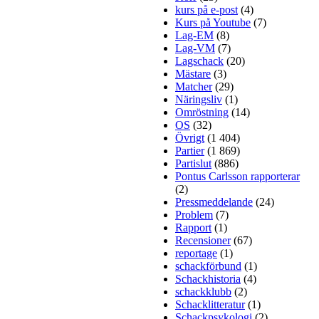
kurs på e-post
(4)
Kurs på Youtube
(7)
Lag-EM
(8)
Lag-VM
(7)
Lagschack
(20)
Mästare
(3)
Matcher
(29)
Näringsliv
(1)
Omröstning
(14)
OS
(32)
Övrigt
(1 404)
Partier
(1 869)
Partislut
(886)
Pontus Carlsson rapporterar
(2)
Pressmeddelande
(24)
Problem
(7)
Rapport
(1)
Recensioner
(67)
reportage
(1)
schackförbund
(1)
Schackhistoria
(4)
schackklubb
(2)
Schacklitteratur
(1)
Schackpsykologi
(2)