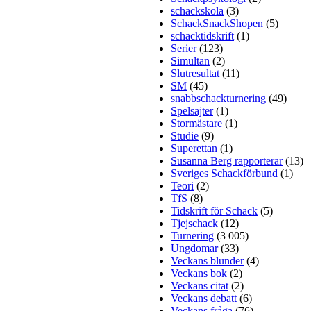
schackskola
(3)
SchackSnackShopen
(5)
schacktidskrift
(1)
Serier
(123)
Simultan
(2)
Slutresultat
(11)
SM
(45)
snabbschackturnering
(49)
Spelsajter
(1)
Stormästare
(1)
Studie
(9)
Superettan
(1)
Susanna Berg rapporterar
(13)
Sveriges Schackförbund
(1)
Teori
(2)
TfS
(8)
Tidskrift för Schack
(5)
Tjejschack
(12)
Turnering
(3 005)
Ungdomar
(33)
Veckans blunder
(4)
Veckans bok
(2)
Veckans citat
(2)
Veckans debatt
(6)
Veckans fråga
(76)