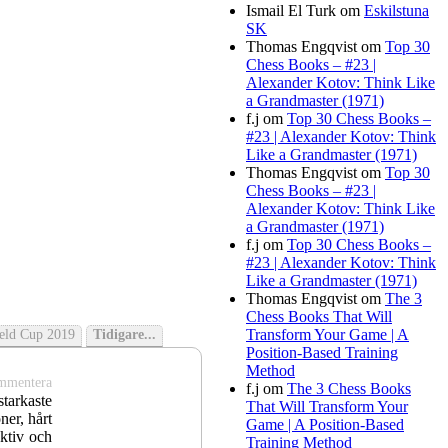
Ismail El Turk
om
Eskilstuna
SK
Thomas Engqvist
om
Top 30
Chess Books – #23 |
Alexander Kotov: Think Like
a Grandmaster (1971)
f.j
om
Top 30 Chess Books –
#23 | Alexander Kotov: Think
Like a Grandmaster (1971)
Thomas Engqvist
om
Top 30
Chess Books – #23 |
Alexander Kotov: Think Like
a Grandmaster (1971)
f.j
om
Top 30 Chess Books –
#23 | Alexander Kotov: Think
Like a Grandmaster (1971)
Thomas Engqvist
om
The 3
Chess Books That Will
Transform Your Game | A
ield Cup 2019
Tidigare...
Position-Based Training
Method
mmentera
f.j
om
The 3 Chess Books
starkaste
That Will Transform Your
ner, hårt
Game | A Position-Based
ektiv och
Training Method