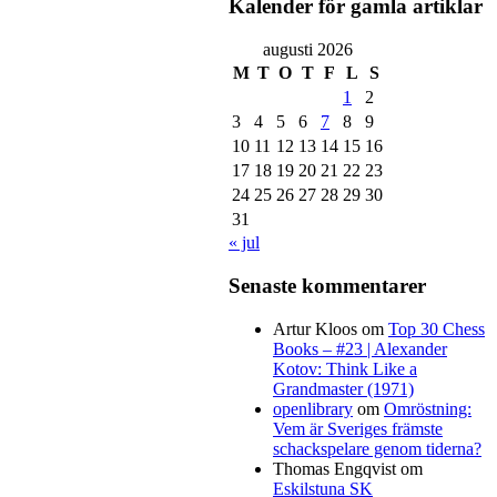
Kalender för gamla artiklar
augusti 2026
M
T
O
T
F
L
S
1
2
3
4
5
6
7
8
9
10
11
12
13
14
15
16
17
18
19
20
21
22
23
24
25
26
27
28
29
30
31
« jul
Senaste kommentarer
Artur Kloos
om
Top 30 Chess
Books – #23 | Alexander
Kotov: Think Like a
Grandmaster (1971)
openlibrary
om
Omröstning:
Vem är Sveriges främste
schackspelare genom tiderna?
Thomas Engqvist
om
Eskilstuna SK