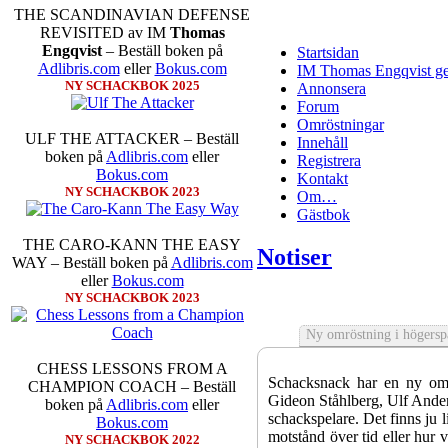
THE SCANDINAVIAN DEFENSE
REVISITED av IM
Thomas
Engqvist
– Beställ boken på
Startsidan
Adlibris.com
eller
Bokus.com
IM Thomas Engqvist ge
NY SCHACKBOK 2025
Annonsera
Forum
Omröstningar
ULF THE ATTACKER – Beställ
Innehåll
boken på
Adlibris.com
eller
Registrera
Bokus.com
Kontakt
NY SCHACKBOK 2023
Om…
Gästbok
THE CARO-KANN THE EASY
Notiser
WAY – Beställ boken på
Adlibris.com
eller
Bokus.com
NY SCHACKBOK 2023
Ny omröstning i högersp
CHESS LESSONS FROM A
Schacksnack har en ny omr
CHAMPION COACH – Beställ
Gideon Ståhlberg, Ulf Anders
boken på
Adlibris.com
eller
schackspelare. Det finns ju l
Bokus.com
motstånd över tid eller hur 
NY SCHACKBOK 2022