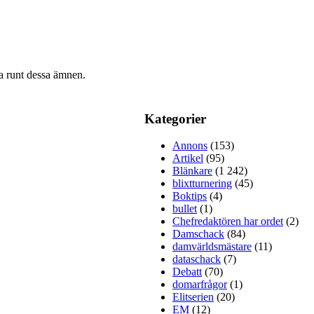
ra runt dessa ämnen.
Kategorier
Annons
(153)
Artikel
(95)
Blänkare
(1 242)
blixtturnering
(45)
Boktips
(4)
bullet
(1)
Chefredaktören har ordet
(2)
Damschack
(84)
damvärldsmästare
(11)
dataschack
(7)
Debatt
(70)
domarfrågor
(1)
Elitserien
(20)
EM
(12)