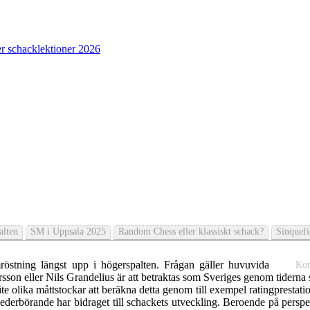
r schacklektioner 2026
alten
SM i Uppsala 2025
Random Chess eller klassiskt schack?
Sinquef
östning längst upp i högerspalten. Frågan gäller huvuvida
Ko
son eller Nils Grandelius är att betraktas som Sveriges genom tiderna 
ite olika måttstockar att beräkna detta genom till exempel ratingprestatio
vederbörande har bidraget till schackets utveckling. Beroende på persp