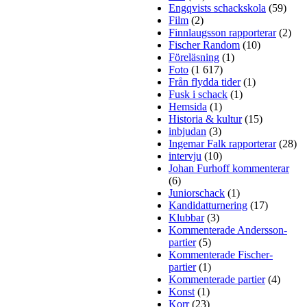
Engqvists schackskola
(59)
Film
(2)
Finnlaugsson rapporterar
(2)
Fischer Random
(10)
Föreläsning
(1)
Foto
(1 617)
Från flydda tider
(1)
Fusk i schack
(1)
Hemsida
(1)
Historia & kultur
(15)
inbjudan
(3)
Ingemar Falk rapporterar
(28)
intervju
(10)
Johan Furhoff kommenterar
(6)
Juniorschack
(1)
Kandidatturnering
(17)
Klubbar
(3)
Kommenterade Andersson-
partier
(5)
Kommenterade Fischer-
partier
(1)
Kommenterade partier
(4)
Konst
(1)
Korr
(23)