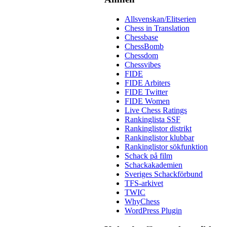
Allsvenskan/Elitserien
Chess in Translation
Chessbase
ChessBomb
Chessdom
Chessvibes
FIDE
FIDE Arbiters
FIDE Twitter
FIDE Women
Live Chess Ratings
Rankinglista SSF
Rankinglistor distrikt
Rankinglistor klubbar
Rankinglistor sökfunktion
Schack på film
Schackakademien
Sveriges Schackförbund
TFS-arkivet
TWIC
WhyChess
WordPress Plugin