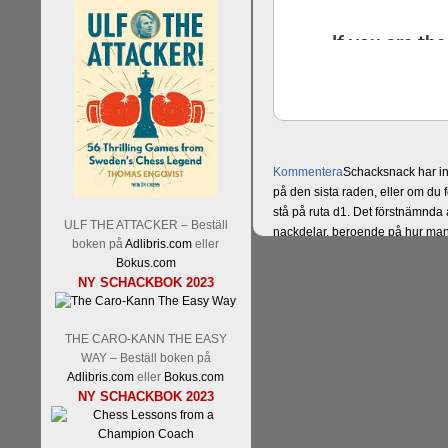
Kommentera
Schacksnack har in
på den sista raden, eller om du 
stå på ruta d1. Det förstnämnda a
ULF THE ATTACKER – Beställ
nackdelar, beroende på hur man 
boken på
Adlibris.com
eller
svarsalternativ 1 eller 2 i höger
Bokus.com
NY SCHACKBOK 2023
THE CARO-KANN THE EASY
WAY – Beställ boken på
Adlibris.com
eller
Bokus.com
NY SCHACKBOK 2023