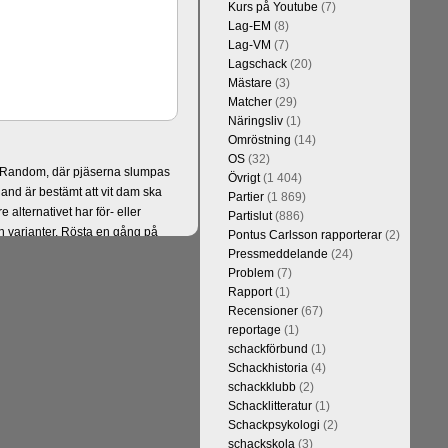
Kurs på Youtube
(7)
Lag-EM
(8)
Lag-VM
(7)
Lagschack
(20)
Mästare
(3)
Matcher
(29)
Näringsliv
(1)
Omröstning
(14)
OS
(32)
er Random, där pjäserna slumpas
Övrigt
(1 404)
and är bestämt att vit dam ska
Partier
(1 869)
alternativet har för- eller
Partislut
(886)
 varianter. Rösta en gång på
Pontus Carlsson rapporterar
(2)
Pressmeddelande
(24)
Problem
(7)
Rapport
(1)
Recensioner
(67)
reportage
(1)
schackförbund
(1)
Schackhistoria
(4)
schackklubb
(2)
Schacklitteratur
(1)
Schackpsykologi
(2)
schackskola
(3)