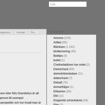
Kategorier
egistrera
Gästbok
Kontakt
Om…
Annons
(153)
Artikel
(95)
Blänkare
(1 242)
blixtturnering
(45)
Boktips
(4)
bullet
(1)
Chefredaktören har ordet
(2)
Damschack
(84)
damvärldsmästare
(11)
dataschack
(7)
Debatt
(70)
domarfrågor
(1)
Elitserien
(20)
n eller Nils Grandelius är att
EM
(12)
 genom till exempel
Engqvists schackskola
(59)
 perspektiv och hur insatt man är
Film
(2)