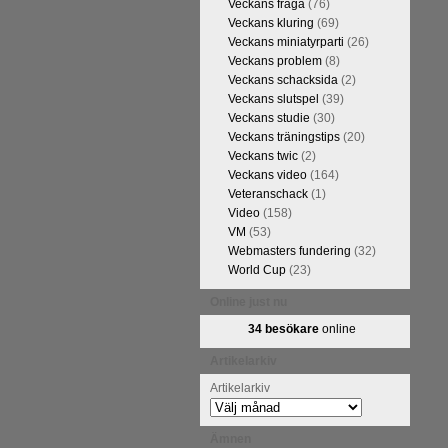
Veckans fråga
(76)
FM Tom Rydström-GM Thomas
Veckans kluring
(69)
Veckans miniatyrparti
(26)
Veckans problem
(8)
Veckans schacksida
(2)
Veckans slutspel
(39)
Veckans studie
(30)
Veckans träningstips
(20)
Veckans twic
(2)
Veckans video
(164)
Veteranschack
(1)
Video
(158)
VM
(53)
ivits om Ulf Anderssons makalösa
Webmasters fundering
(32)
attarna. Schack har de senaste
World Cup
(23)
acket. Andra populära kategorier
pråkläraren och IM Thomas
Online just nu
na 5 juli. På Schack.se finns
34 besökare
online
fotodel med fotografier som de
angreppspartier med moderna,
Artikelarkiv
raturen har alltså äntligen
Artikelarkiv
Ämnen