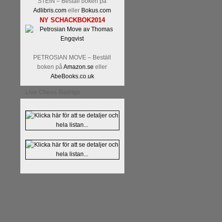
STEIN – Beställ boken på
Adlibris.com
eller
Bokus.com
NY SCHACKBOK2014
PETROSIAN MOVE – Beställ
boken på
Amazon.se
eller
Läs kommentaren
En av världens
AbeBooks.co.uk
hemsida
meddelat att han avslut
Live Chess Ratings
nu vill ägna sig åt att undervis
Vi som följt Kramniks schackkar
Spanskt, får vara tacksamma och 
framtida projekt.