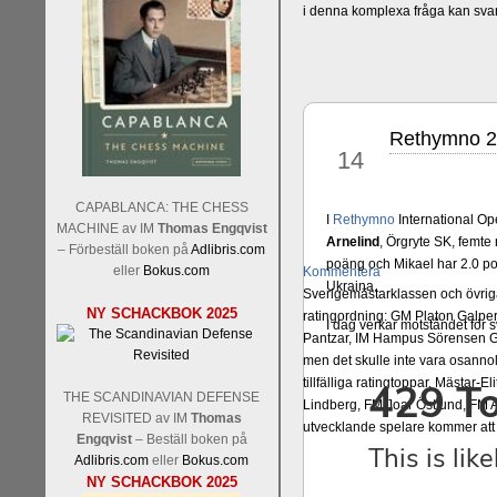
i denna komplexa fråga kan sva
Rethymno 20
jul
14
CAPABLANCA: THE CHESS
I
Rethymno
International O
MACHINE av IM
Thomas Engqvist
Arnelind
, Örgryte SK, femte
– Förbeställ boken på
Adlibris.com
poäng och Mikael har 2.0 poä
eller
Bokus.com
Kommentera
Ukraina.
Sverigemästarklassen och övriga 
NY SCHACKBOK 2025
ratingordning: GM Platon Galper
I dag verkar motståndet för s
Pantzar, IM Hampus Sörensen GM
men det skulle inte vara osann
tillfälliga ratingtoppar. Mästar
THE SCANDINAVIAN DEFENSE
Lindberg, FM Joar Östlund, FM A
REVISITED av IM
Thomas
utvecklande spelare kommer att 
Engqvist
– Beställ boken på
Adlibris.com
eller
Bokus.com
NY SCHACKBOK 2025