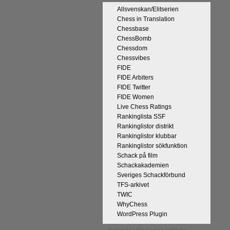
Allsvenskan/Elitserien
Chess in Translation
Chessbase
ChessBomb
Chessdom
Chessvibes
FIDE
på Tata Steel-turneringens
FIDE Arbiters
kan uppnås som schackspelare och
FIDE Twitter
derliga mänskliga erfarenheter.
FIDE Women
 med remivapnet Berlinvarianten i
Live Chess Ratings
Rankinglista SSF
cka till och all välgång med sina
Rankinglistor distrikt
Rankinglistor klubbar
Rankinglistor sökfunktion
Schack på film
Schackakademien
Sveriges Schackförbund
TFS-arkivet
TWIC
WhyChess
WordPress Plugin