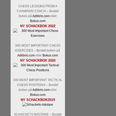
Kommentera
Den sjunde upplagan
spelas med 12 deltagare istället 
CHESS LESSONS FROM A
CHAMPION COACH – Beställ
Magnus Carlsen-Anish Giri, 
boken på
Adlibris.com
eller
Mamedjarov.
Carlsen är givetvis
Bokus.com
dagar sedan, på blodigt allvar.
NY SCHACKBOK 2022
förödmjukande skriverier i norsk
det nämligen den sistnämnda spe
ett steg i rätt riktning. Chris Bird
300 MOST IMPORTANT CHESS
EXERCISES – Beställ boken på
Adlibris.com
eller
Bokus.com
NY SCHACKBOK 2020
300 MOST IMPORTANT TACTICAL
CHESS POSITIONS – Beställ
Läs de 3 kommentarerna
Idag bö
boken på
Adlibris.com
eller
Pontus Carlsson, FM Kaan Küc
Bokus.com
Erik Blomqvist-IM Michael Wied
NY SCHACKBOK2019
Kücüksan kan absolut inte räkna
Tikkanen inte är med och kämpa
SCHACKETS MÄSTARE – Beställ
GM-status, och Tikkanen är säkert