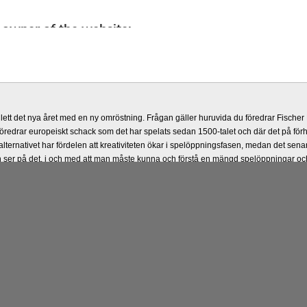
lett det nya året med en ny omröstning. Frågan gäller huruvida du föredrar Fisch
föredrar europeiskt schack som det har spelats sedan 1500-talet och där det på förh
lternativet har fördelen att kreativiteten ökar i spelöppningsfasen, medan det senare 
ser på det, i och med att man måste kunna och förstå en mängd spelöppningar och
spalten nedan.