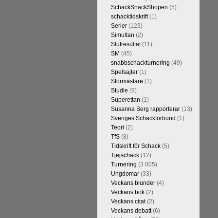
t är den starkaste i U.S.A,
SchackSnackShopen
(5)
Maxime Vachier-Lagrave,
schacktidskrift
(1)
h
Sergej Karjakin-Shakhrijar
Serier
(123)
ierna, som spelades för några
Simultan
(2)
smästare och undvika
Slutresultat
(11)
assiskt schack. Enligt Carlsen är
SM
(45)
 skulle ha lyft den spelformen
snabbschackturnering
(49)
Spelsajter
(1)
Stormästare
(1)
Studie
(9)
Superettan
(1)
Susanna Berg rapporterar
(13)
Sveriges Schackförbund
(1)
Teori
(2)
TfS
(8)
Tidskrift för Schack
(5)
Tjejschack
(12)
Turnering
(3 005)
a ronden:
GM Jonny Hector- GM
Ungdomar
(33)
ramling-IM Rauan Sagit, GM
Veckans blunder
(4)
 farlig uppstickare som
Veckans bok
(2)
 Nils Grandelius och GM Hans
Veckans citat
(2)
borde, med tanke på sin super-
Veckans debatt
(6)
Dan Cramling, FM Erik