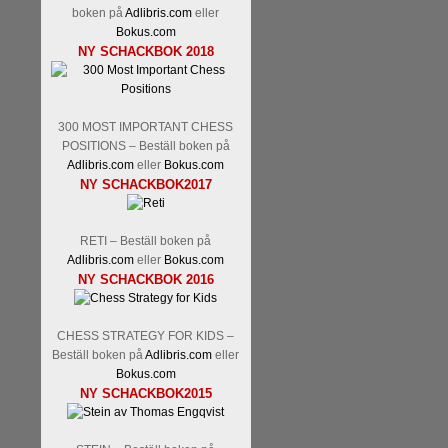
boken på
Adlibris.com
eller
Malmstig-IM Tommy Andersson
Bokus.com
Ernst.
Mitt stalltips är att Lindbe
NY SCHACKBOK 2018
300 MOST IMPORTANT CHESS
POSITIONS – Beställ boken på
Adlibris.com
eller
Bokus.com
NY SCHACKBOK2017
Läs de 8 kommentarerna
En sve
RETI – Beställ boken på
bedrifter i schackvärlden. Glenn 
Adlibris.com
eller
Bokus.com
årtiondena alltmer betraktats so
NY SCHACKBOK 2016
är annars spel, vetenskap eller
Engqvist arbetat med boken i ur o
djupintervjuer med
Okpu
och
En
CHESS STRATEGY FOR KIDS –
Beställ boken på
Adlibris.com
eller
flesta aldrig har sett tidigare. B
Bokus.com
pedagogiska kommentarer och de 
NY SCHACKBOK2015
skrivits....