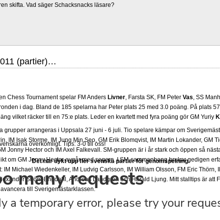
ren skifta. Vad säger Schacksnacks läsare?
11 (partier)…
pen Chess Tournament spelar FM Anders
Livner
, Farsta SK, FM Peter
Vas
, SS Manh
 ronden i dag. Bland de 185 spelarna har Peter plats 25 med 3.0 poäng. På plats 5
ng vilket räcker till en 75:e plats. Leder en kvartett med fyra poäng gör GM Yuriy
K
grupper arrangeras i Uppsala 27 juni - 6 juli. Tio spelare kämpar om Sverigemästa
in, IM Isak Storme, IM Jung Min Seo, GM Erik Blomqvist, IM Martin Lokander, GM Tig
venskarna överkomligt. Tips: 3-0 till oss!
 Jonny Hector och IM Axel Falkevall. SM-gruppen är i år stark och öppen så näst
olikt om GM Jonny Hector avgår med segern. I SM-sammanhang brukar gedigen erf
Det har dykt upp fler svenska partier för genomspelning.
-Elit: IM Michael Wiedenkeller, IM Ludvig Carlsson, IM William Olsson, FM Eric Thör
lexander Ström-Engdahl, Andreas Landgren och Harald Ljung. Mitt stalltips är att F
avancera till Sverigemästarklassen.