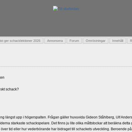
t ger schacklektioner 2026
Annonsera
Forum
Omröstningar
Innehåll
R
ten
skt schack?
g längst upp i högerspalten. Frågan gäller huvuvida Gideon Ståhlberg, Ulf Andersso
erna starkaste schackspelare. Det finns ju lite olika måttstockar att beräkna detta
d över tid eller hur vederbörande har bidraget till schackets utveckling. Beroende på