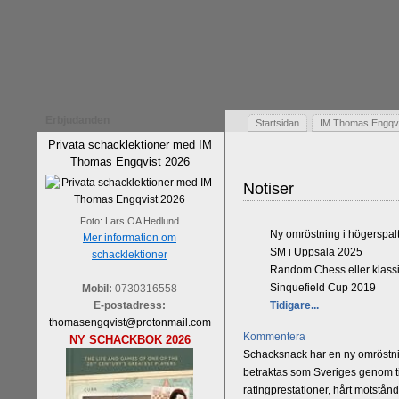
Erbjudanden
Startsidan
IM Thomas Engqvis
Privata schacklektioner med IM
Thomas Engqvist 2026
Notiser
Foto: Lars OA Hedlund
Ny omröstning i högerspal
Mer information om
SM i Uppsala 2025
schacklektioner
Random Chess eller klassi
Sinquefield Cup 2019
Mobil:
0730316558
E-postadress:
Tidigare...
thomasengqvist@protonmail.com
Kommentera
NY SCHACKBOK 2026
Schacksnack har en ny omröstnin
betraktas som Sveriges genom tid
ratingprestationer, hårt motstån