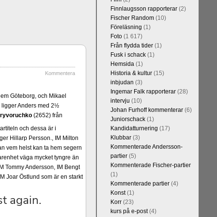
Finnlaugsson rapporterar
(2)
Fischer Random
(10)
Föreläsning
(1)
Foto
(1 617)
Från flydda tider
(1)
Fusk i schack
(1)
Hemsida
(1)
Historia & kultur
(15)
Kommentera
inbjudan
(3)
Ingemar Falk rapporterar
(28)
em Göteborg, och Mikael
intervju
(10)
7 ligger Anders med 2½
Johan Furhoff kommenterar
(6)
ryvoruchko
(2652) från
Juniorschack
(1)
rtiteln och dessa är i
Kandidatturnering
(17)
Klubbar
(3)
er Hillarp Persson., IM Milton
Kommenterade Andersson-
an vem helst kan ta hem segern
partier
(5)
arenhet väga mycket tyngre än
Kommenterade Fischer-partier
n, IM Tommy Andersson, IM Bengt
(1)
M Joar Östlund som är en starkt
Kommenterade partier
(4)
Konst
(1)
Korr
(23)
kurs på e-post
(4)