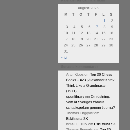
urnering i Alingsås 4-5 maj. Idag
Kalender för gamla artiklar
augusti 2026
M
T
O
T
F
L
S
1
2
3
4
5
6
7
8
9
10
11
12
13
14
15
16
17
18
19
20
21
22
23
24
25
26
27
28
29
30
31
« jul
Senaste kommentarer
Artur Kloos
om
Top 30 Chess
Books – #23 | Alexander Kotov:
Think Like a Grandmaster
(1971)
openlibrary
om
Omröstning:
Vem är Sveriges främste
schackspelare genom tiderna?
Thomas Engqvist
om
Eskilstuna SK
Ismail El Turk
om
Eskilstuna SK
Thomas Engqvist
om
Top 30