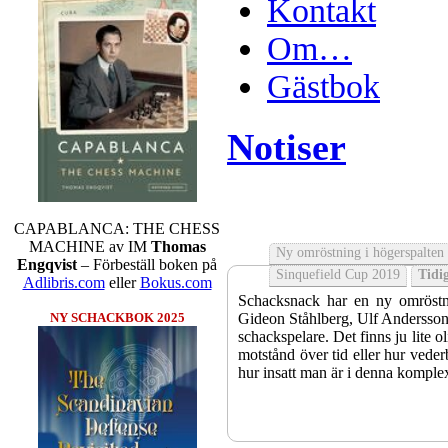
Kontakt
Om…
Gästbok
Notiser
CAPABLANCA: THE CHESS
MACHINE av IM
Thomas
Ny omröstning i högerspalten
Engqvist
– Förbeställ boken på
Sinquefield Cup 2019
Tidig
Adlibris.com
eller
Bokus.com
Schacksnack har en ny omröstni
Gideon Ståhlberg, Ulf Andersson e
NY SCHACKBOK 2025
schackspelare. Det finns ju lite o
motstånd över tid eller hur veder
hur insatt man är i denna komple