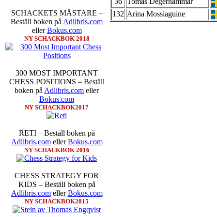
36
Tomas Degerhammar
inte ha tagit de snabbare partier
SCHACKETS MÄSTARE –
132
Arina Mossiaguine
göra denna gång om han inte s
Beställ boken på
Adlibris.com
skriverier i norsk massmedia som 
eller
Bokus.com
schack. Enligt Carlsen är det n
NY SCHACKBOK 2018
saknar dock tyvärr dragserie vil
tävlingsledare
300 MOST IMPORTANT
CHESS POSITIONS – Beställ
boken på
Adlibris.com
eller
Bokus.com
NY SCHACKBOK2017
RETI – Beställ boken på
Idag börjar Sverigemästarklas
Adlibris.com
eller
Bokus.com
Lottningen i första ronden:
GM 
NY SCHACKBOK 2016
Smith, IM Linus Johansson-
Erik Blomqvist-IM Michael Wi
segern. En farlig uppstickare s
CHESS STRATEGY FOR
sådant jämnt SM och detta ber
KIDS – Beställ boken på
kämpar om Sverigemästartiteln.
Adlibris.com
eller
Bokus.com
på sin super-GM-status, och Tikka
NY SCHACKBOK2015
FM Harald Lögdahl-IM Dan
Lindberg-Anders Wengholm,