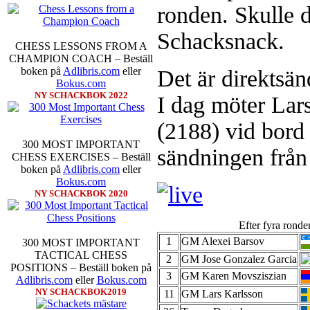
ronden. Skulle 
Schacksnack.
CHESS LESSONS FROM A
Schacksnack har inlett det nya
CHAMPION COACH – Beställ
föredrar Fischer Random, där pjä
boken på
Adlibris.com
eller
Det är direktsän
som det har spelats sedan 1500-t
Bokus.com
förstnämnda alternativet har f
NY SCHACKBOK 2022
I dag möter La
alternativet har för- eller nack
förstå en mängd spelöppningar o
(2188) vid bord 
nedan.
300 MOST IMPORTANT
sändningen från
CHESS EXERCISES – Beställ
boken på
Adlibris.com
eller
Bokus.com
NY SCHACKBOK 2020
Efter fyra ronde
1
GM Alexei Barsov
300 MOST IMPORTANT
TACTICAL CHESS
Den sjunde upplagan av Sinquefie
2
GM Jose Gonzalez Garcia
POSITIONS – Beställ boken på
som för övrigt är den starkaste i
3
GM Karen Movsziszian
Adlibris.com
eller
Bokus.com
möten:
Ding Liren-Wesley So
NY SCHACKBOK2019
11
GM Lars Karlsson
Giri, Ian Nepomniachtchi-
Karjakin-Shakhrijar Mamedj