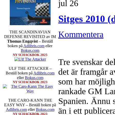
jul
26
Sitges 2010 
Kommentera
THE SCANDINAVIAN
DEFENSE REVISITED av IM
Sverigemästarklassen och övriga g
Thomas Engqvist
– Beställ
kämpar om Sverigemästartiteln o
boken på
Adlibris.com
eller
Min Seo, GM Erik Blomqvist, I
Bokus.com
Hampus Sörensen GM Jonny Hecto
NY SCHACKBOK 2025
vem helst kan ta hem segern men
Tre svenskar del
SM-sammanhang brukar gedigen er
Michael Wiedenkeller, IM Ludv
ULF THE ATTACKER –
det är framgår a
IM Bengt Lindberg, FM Joar Ö
Beställ boken på
Adlibris.com
Ljung. Mitt stalltips är att FM 
eller
Bokus.com
som har möjlighe
Sverigemästarklassen.
NY SCHACKBOK 2023
rankade GM La
Spanien. Ännu så
THE CARO-KANN THE
EASY WAY – Beställ boken på
än i ett publicer
Adlibris.com
eller
Bokus.com
NY SCHACKBOK 2023