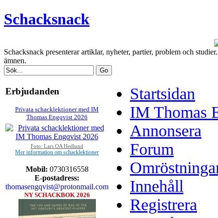
Schacksnack
Schacksnack presenterar artiklar, nyheter, partier, problem och studi
ämnen.
Startsidan
Erbjudanden
IM Thomas En
Privata schacklektioner med IM
Thomas Engqvist 2026
Annonsera
Forum
Foto: Lars OA Hedlund
Mer information om schacklektioner
Omröstninga
Mobil:
0730316558
E-postadress:
Innehåll
thomasengqvist@protonmail.com
NY SCHACKBOK 2026
Registrera