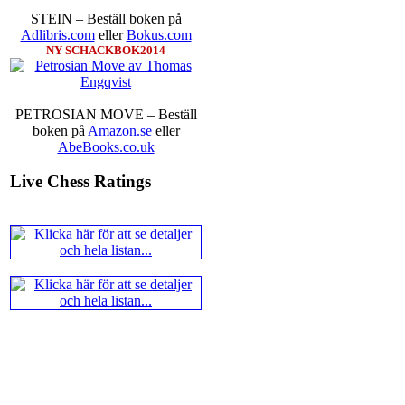
Ernst.
Mitt stalltips är att Lindbe
STEIN – Beställ boken på
Adlibris.com
eller
Bokus.com
NY SCHACKBOK2014
PETROSIAN MOVE – Beställ
boken på
Amazon.se
eller
AbeBooks.co.uk
En svensk schackbok -
Schacket
Live Chess Ratings
äntligen skrivits om Ulf Ander
Västerås visade ett genuint intr
alltmer betraktats som en sport m
Andra populära kategorier är an
Robert Okpu har tillsammans me
och den har sänts till tryckerie
djupintervjuer med
Okpu
och
En
också en fotodel med fotografier so
de som gillar biografier, de so
de som vill se de nya fotografi
äntligen skrivits....