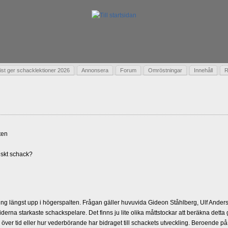
t ger schacklektioner 2026
Annonsera
Forum
Omröstningar
Innehåll
R
ten
skt schack?
g längst upp i högerspalten. Frågan gäller huvuvida Gideon Ståhlberg, Ulf Andersso
erna starkaste schackspelare. Det finns ju lite olika måttstockar att beräkna detta
d över tid eller hur vederbörande har bidraget till schackets utveckling. Beroende på