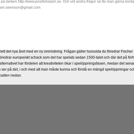
å länken http://www.positivhalarn.se. Och vid andra frågor så får man gärna kont
kael.swenson@gmail.com.
lett det nya året med en ny omröstning. Frågan gäller huruvida du föredrar Fisch
föredrar europeiskt schack som det har spelats sedan 1500-talet och där det på förh
lternativet har fördelen att kreativiteten ökar i spelöppningsfasen, medan det senare 
ser på det, i och med att man måste kunna och förstå en mängd spelöppningar och
spalten nedan.