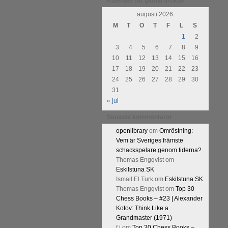
urnering i Alingsås 4-5 maj. Idag
Kalender för gamla artiklar
augusti 2026
M
T
O
T
F
L
S
1
2
3
4
5
6
7
8
9
10
11
12
13
14
15
16
17
18
19
20
21
22
23
24
25
26
27
28
29
30
31
« jul
Senaste kommentarer
openlibrary
om
Omröstning:
Vem är Sveriges främste
schackspelare genom tiderna?
Thomas Engqvist
om
Eskilstuna SK
Ismail El Turk
om
Eskilstuna SK
Thomas Engqvist
om
Top 30
Chess Books – #23 | Alexander
Kotov: Think Like a
Grandmaster (1971)
f.j
om
Top 30 Chess Books –