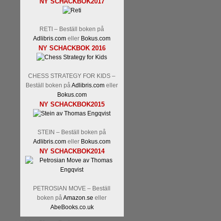
NY SCHACKBOK2017
Malmstig-IM Tommy Andersson
Ernst.
Mitt stalltips är att Lindbe
RETI – Beställ boken på
Adlibris.com
eller
Bokus.com
NY SCHACKBOK 2016
CHESS STRATEGY FOR KIDS –
Beställ boken på
Adlibris.com
eller
Bokus.com
NY SCHACKBOK2015
Läs de 8 kommentarerna
En sve
bedrifter i schackvärlden. Glenn 
STEIN – Beställ boken på
årtiondena alltmer betraktats so
Adlibris.com
eller
Bokus.com
är annars spel, vetenskap eller
NY SCHACKBOK2014
Engqvist arbetat med boken i ur o
djupintervjuer med
Okpu
och
En
flesta aldrig har sett tidigare. B
pedagogiska kommentarer och de 
PETROSIAN MOVE – Beställ
skrivits....
boken på
Amazon.se
eller
AbeBooks.co.uk