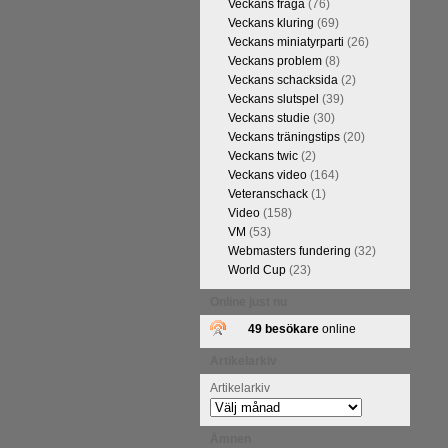
Veckans fråga
(76)
FM Tom Rydström-GM Thomas
Veckans kluring
(69)
Veckans miniatyrparti
(26)
Veckans problem
(8)
Veckans schacksida
(2)
Veckans slutspel
(39)
Veckans studie
(30)
Veckans träningstips
(20)
Veckans twic
(2)
Veckans video
(164)
Veteranschack
(1)
Video
(158)
VM
(53)
ivits om Ulf Anderssons makalösa
Webmasters fundering
(32)
attarna. Schack har de senaste
World Cup
(23)
acket. Andra populära kategorier
pråkläraren och IM Thomas
Online just nu
na 5 juli. På Schack.se finns
49 besökare
online
fotodel med fotografier som de
angreppspartier med moderna,
Artikelarkiv
raturen har alltså äntligen
Artikelarkiv
Ämnen