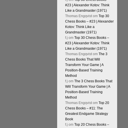
#23 | Alexander Kotov: Think
Like a Grandmaster (1971)
Thomas Engqvist
om
Top 30
Chess Books – #23 | Alexander
Kotov: Think Like a
Grandmaster (1971)
f.j
om
Top 30 Chess Books –
#23 | Alexander Kotov: Think
Like a Grandmaster (1971)
Thomas Engqvist
om
The 3
Chess Books That Will
Transform Your Game | A
Position-Based Training
Method
f.j
om
The 3 Chess Books That
Will Transform Your Game | A
Position-Based Training
Method
Thomas Engqvist
om
Top 20
Chess Books – #11: The
Greatest Endgame Strategy
Book
f.j
om
Top 20 Chess Books –