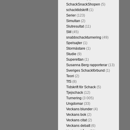
t är den starkaste i U.S.A,
SchackSnackShopen
(5)
Maxime Vachier-Lagrave,
schacktidskrift
(1)
h
Sergej Karjakin-Shakhrijar
Serier
(123)
ierna, som spelades för några
Simultan
(2)
smästare och undvika
Slutresultat
(11)
assiskt schack. Enligt Carlsen är
SM
(45)
 skulle ha lyft den spelformen
snabbschackturnering
(49)
Spelsajter
(1)
Stormästare
(1)
Studie
(9)
Superettan
(1)
Susanna Berg rapporterar
(13)
Sveriges Schackförbund
(1)
Teori
(2)
TfS
(8)
Tidskrift för Schack
(5)
Tjejschack
(12)
Turnering
(3 005)
a ronden:
GM Jonny Hector- GM
Ungdomar
(33)
ramling-IM Rauan Sagit, GM
Veckans blunder
(4)
 farlig uppstickare som
Veckans bok
(2)
 Nils Grandelius och GM Hans
Veckans citat
(2)
borde, med tanke på sin super-
Veckans debatt
(6)
Dan Cramling, FM Erik