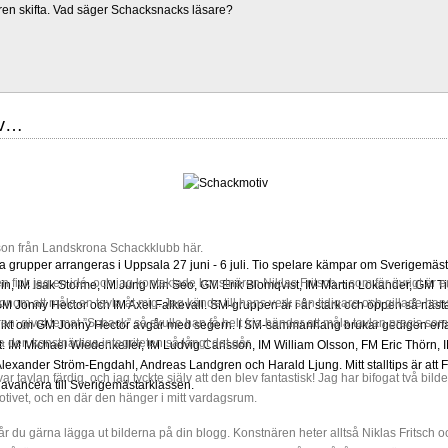
ren skifta. Vad säger Schacksnacks läsare?
iv…
on från Landskrona Schackklubb här.
grupper arrangeras i Uppsala 27 juni - 6 juli. Tio spelare kämpar om Sverigemästa
en fick jag en idé, och jag kontaktade konstnären Niklas Fritsch – som för övrigt är en
in, IM Isak Storme, IM Jung Min Seo, GM Erik Blomqvist, IM Martin Lokander, GM Tig
nom att måla en tavla åt mig. Jag kände till hans verk sen tidigare och gillade hans s
 Jonny Hector och IM Axel Falkevall. SM-gruppen är i år stark och öppen så näst
en: givet temat ”Schack” så skulle han få helt fria händer att måla tavlan precis som
olikt om GM Jonny Hector avgår med segern. I SM-sammanhang brukar gedigen erf
den konstnärliga integriteten så långt det går.
-Elit: IM Michael Wiedenkeller, IM Ludvig Carlsson, IM William Olsson, FM Eric Thör
lexander Ström-Engdahl, Andreas Landgren och Harald Ljung. Mitt stalltips är att F
ar tavlan färdig, och jag tyckte själv att den blev fantastisk! Jag har bifogat två bilde
avancera till Sverigemästarklassen.
ivet, och en där den hänger i mitt vardagsrum.
får du gärna lägga ut bilderna på din blogg. Konstnären heter alltså Niklas Fritsch o