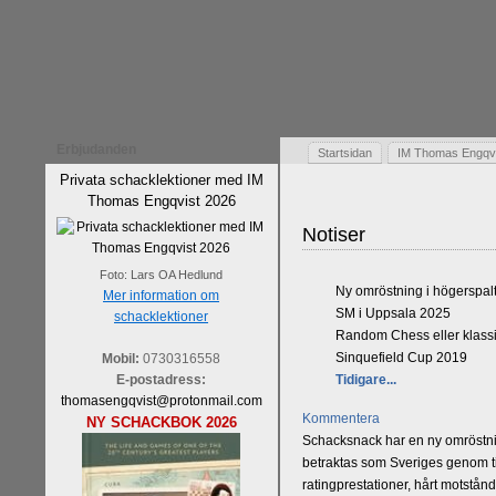
Erbjudanden
Startsidan
IM Thomas Engqvis
Privata schacklektioner med IM
Thomas Engqvist 2026
Notiser
Foto: Lars OA Hedlund
Ny omröstning i högerspal
Mer information om
SM i Uppsala 2025
schacklektioner
Random Chess eller klassi
Sinquefield Cup 2019
Mobil:
0730316558
E-postadress:
Tidigare...
thomasengqvist@protonmail.com
Kommentera
NY SCHACKBOK 2026
Schacksnack har en ny omröstnin
betraktas som Sveriges genom tid
ratingprestationer, hårt motstån