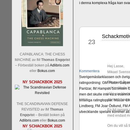
i denna komplexa fråga kan sva
Schackmot
jul
23
CAPABLANCA: THE CHESS
MACHINE av IM
Thomas Engqvist
– Förbeställ boken på
Adlibris.com
Hej Lasse,
eller
Bokus.com
Kommentera
Mikael Svenss
Sverigemästarklassen och övriga 
NY SCHACKBOK 2025
För ca ett år s
ratingordning: GM Platon Galper
och anlitade ho
Pantzar, IM Hampus Sörensen GM
idén var klockr
men det skulle inte vara osann
därmed bevara 
tillfälliga ratingtoppar. Mästar
THE SCANDINAVIAN DEFENSE
Lindberg, FM Joar Östlund, FM A
REVISITED av IM
Thomas
En tid senare v
utvecklande spelare kommer att 
Engqvist
– Beställ boken på
med endast mot
Adlibris.com
eller
Bokus.com
Om du vill så 
NY SCHACKBOK 2025