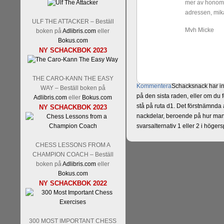
mer av honom p
adressen, mi
ULF THE ATTACKER – Beställ
Mvh Micke
boken på
Adlibris.com
eller
Bokus.com
NY SCHACKBOK 2023
THE CARO-KANN THE EASY
Kommentera
Schacksnack har in
WAY – Beställ boken på
på den sista raden, eller om du 
Adlibris.com
eller
Bokus.com
stå på ruta d1. Det förstnämnda a
NY SCHACKBOK 2023
nackdelar, beroende på hur man 
svarsalternativ 1 eller 2 i höger
CHESS LESSONS FROM A
CHAMPION COACH – Beställ
boken på
Adlibris.com
eller
Bokus.com
NY SCHACKBOK 2022
300 MOST IMPORTANT CHESS