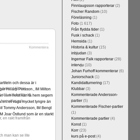
Finnlaugsson rapporterar
(2)
Fischer Random
(10)
Föreläsning
(1)
Foto
(1 617)
Från flydda tider
(1)
Fusk i schack
(1)
Hemsida
(1)
Historia & kultur
(15)
Kommentera
inbjudan
(3)
Ingemar Falk rapporterar
(28)
intervju
(10)
Johan Furhoff kommenterar
(6)
Juniorschack
(1)
rtiteln och dessa är i
Kandidatturnering
(17)
 bekant till mig –
Klubbar
(3)
er Hillarp Persson., IM Milton
til, och tyckte att
Kommenterade Andersson-
an vem helst kan ta hem segern
partier
(5)
 han ville, och
arenhet väga mycket tyngre än
Kommenterade Fischer-partier
n, IM Tommy Andersson, IM Bengt
(1)
M Joar Östlund som är en starkt
r, en rakt framifrån
Kommenterade partier
(4)
Konst
(1)
Korr
(23)
ch man kan se lite
kurs på e-post
(4)