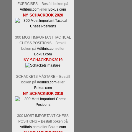
Kommentera
Den sjunde upplagan
EXERCISES – Beställ boken på
spelas med 12 deltagare istället 
Adlibris.com
eller
Bokus.com
Magnus Carlsen-Anish Giri, 
NY SCHACKBOK 2020
Mamedjarov.
Carlsen är givetvis
dagar sedan, på blodigt allvar.
förödmjukande skriverier i norsk
det nämligen den sistnämnda spe
300 MOST IMPORTANT TACTICAL
ett steg i rätt riktning. Chris Bird
CHESS POSITIONS – Beställ
boken på
Adlibris.com
eller
Bokus.com
NY SCHACKBOK2019
SCHACKETS MÄSTARE – Beställ
boken på
Adlibris.com
eller
Bokus.com
NY SCHACKBOK 2018
Läs de 3 kommentarerna
Idag bö
Pontus Carlsson, FM Kaan Küc
Erik Blomqvist-IM Michael Wied
300 MOST IMPORTANT CHESS
Kücüksan kan absolut inte räkna
POSITIONS – Beställ boken på
Tikkanen inte är med och kämpa
Adlibris.com
eller
Bokus.com
GM-status, och Tikkanen är säkert