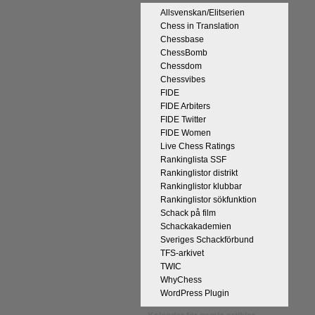
Allsvenskan/Elitserien
Chess in Translation
Chessbase
ChessBomb
Chessdom
Chessvibes
FIDE
på Tata Steel-turneringens
FIDE Arbiters
kan uppnås som schackspelare och
FIDE Twitter
derliga mänskliga erfarenheter.
FIDE Women
 med remivapnet Berlinvarianten i
Live Chess Ratings
Rankinglista SSF
cka till och all välgång med sina
Rankinglistor distrikt
Rankinglistor klubbar
Rankinglistor sökfunktion
Schack på film
Schackakademien
Sveriges Schackförbund
TFS-arkivet
TWIC
WhyChess
WordPress Plugin