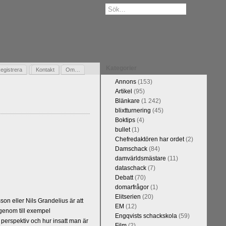
Kategorier
egistrera
Gästbok
Kontakt
Om…
Annons
(153)
Artikel
(95)
Blänkare
(1 242)
blixtturnering
(45)
Boktips
(4)
bullet
(1)
Chefredaktören har ordet
(2)
Damschack
(84)
damvärldsmästare
(11)
dataschack
(7)
Debatt
(70)
domarfrågor
(1)
Elitserien
(20)
n eller Nils Grandelius är att
EM
(12)
 genom till exempel
Engqvists schackskola
(59)
 perspektiv och hur insatt man är
Film
(2)