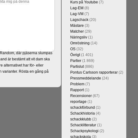
akta mig på denna
Kurs på Youtube
(7)
Lag-EM
(8)
Lag-VM
(7)
Lagschack
(20)
Mästare
(3)
Matcher
(29)
Näringsliv
(1)
Omröstning
(14)
OS
(32)
er Random, där pjäserna slumpas
Övrigt
(1 401)
and är bestämt att vit dam ska
Partier
(1 869)
alternativet har för- eller
Partislut
(886)
 varianter. Rösta en gång på
Pontus Carlsson rapporterar
(2)
Pressmeddelande
(24)
Problem
(7)
Rapport
(1)
Recensioner
(67)
reportage
(1)
schackförbund
(1)
Schackhistoria
(4)
schackklubb
(2)
Schacklitteratur
(1)
Schackpsykologi
(2)
schackskola
(3)