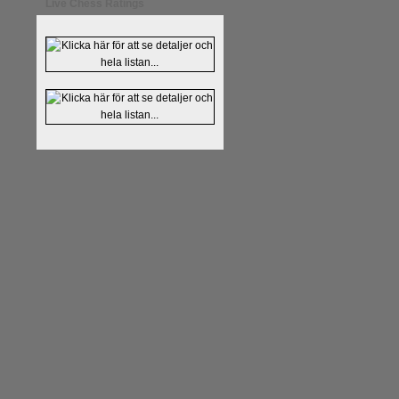
Live Chess Ratings
Läs kommentaren
En av världens
hemsida
meddelat att han avslut
nu vill ägna sig åt att undervis
Vi som följt Kramniks schackkar
Spanskt, får vara tacksamma och 
framtida projekt.