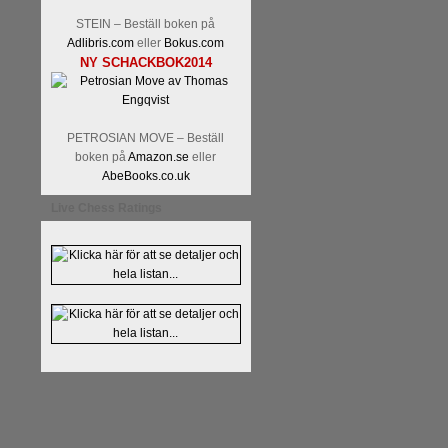
Alingsås Schacksällskap fyl
STEIN – Beställ boken på
parturnering i Alingsås 4-5 maj
Adlibris.com
eller
Bokus.com
NY SCHACKBOK2014
PETROSIAN MOVE – Beställ
boken på
Amazon.se
eller
AbeBooks.co.uk
Live Chess Ratings