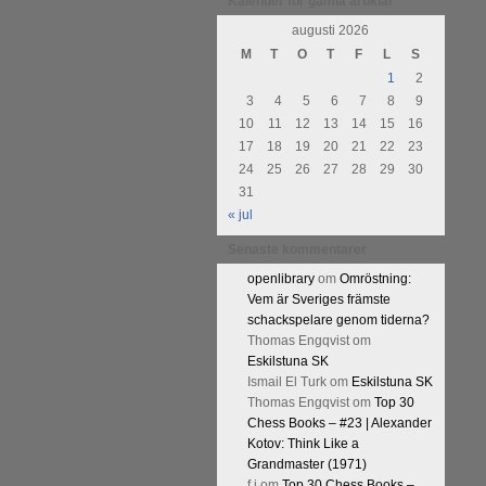
Kalender för gamla artiklar
Kommentera
augusti 2026
M
T
O
T
F
L
S
1
2
3
4
5
6
7
8
9
10
11
12
13
14
15
16
17
18
19
20
21
22
23
24
25
26
27
28
29
30
31
« jul
Senaste kommentarer
openlibrary
om
Omröstning:
Vem är Sveriges främste
schackspelare genom tiderna?
Thomas Engqvist
om
Eskilstuna SK
Ismail El Turk
om
Eskilstuna SK
Thomas Engqvist
om
Top 30
Chess Books – #23 | Alexander
Kotov: Think Like a
Grandmaster (1971)
f.j
om
Top 30 Chess Books –