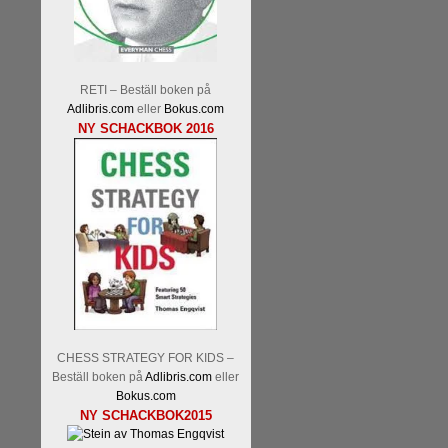
RETI – Beställ boken på
Adlibris.com
eller
Bokus.com
NY SCHACKBOK 2016
En av världens genom tiderna
Tata Steel-turneringens
hems
uppnått allt som kan uppnås s
varit med om som schackspelar
milstolpen i schackhistorie
tacksamma och nöjda över alla
sina framtida projekt.
CHESS STRATEGY FOR KIDS –
Beställ boken på
Adlibris.com
eller
Bokus.com
NY SCHACKBOK2015