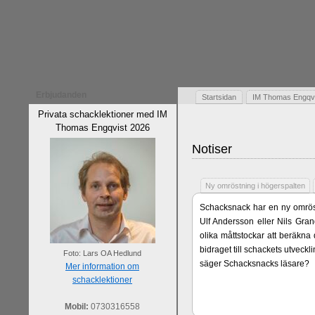
Erbjudanden
Startsidan
IM Thomas Engqvis
Privata schacklektioner med IM
Thomas Engqvist 2026
Notiser
Ny omröstning i högerspalten
Schacksnack har en ny omröst
Ulf Andersson eller Nils Gran
olika måttstockar att beräkna
bidraget till schackets utveck
Foto: Lars OA Hedlund
säger Schacksnacks läsare?
Mer information om
schacklektioner
Mobil:
0730316558