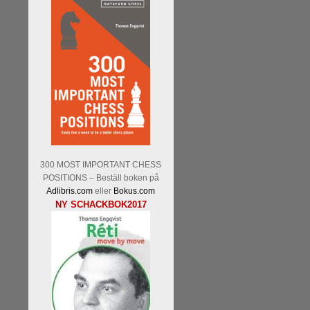
Tom Rydström-GM Thomas E
En svensk schackbok -
Schac
om Ulf Anderssons makalösa be
300 MOST IMPORTANT CHESS
en förfrågan av författarn
POSITIONS – Beställ boken på
betänketiden så schack bör kl
Adlibris.com
eller
Bokus.com
Frilansjournalisten och scha
NY SCHACKBOK2017
boken i ur och skur och den ha
djupintervjuer med
Okpu
och
fotografier som de flesta aldrig
Uffes angreppspartier med m
saknats i den svenska schacklitt