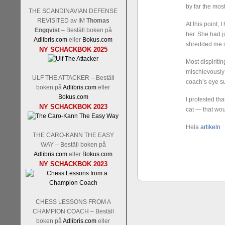
by far the mos
THE SCANDINAVIAN DEFENSE
REVISITED av IM
Thomas
At this point,
Engqvist
– Beställ boken på
her. She had j
Adlibris.com
eller
Bokus.com
shredded me i
Schacksnack har inlett det n
NY SCHACKBOK 2025
Random, där pjäserna slumpas
Most dispiriti
talet och där det på förhand är
mischievously 
ökar i spelöppningsfasen, med
ULF THE ATTACKER – Beställ
coach’s eye su
att man måste kunna och för
boken på
Adlibris.com
eller
högerspalten nedan.
Bokus.com
I protested th
NY SCHACKBOK 2023
cat — that wo
Hela
artikeln
THE CARO-KANN THE EASY
WAY – Beställ boken på
Adlibris.com
eller
Bokus.com
NY SCHACKBOK 2023
Den sjunde upplagan av Sinquef
CHESS LESSONS FROM A
den starkaste i U.S.A, spelas
CHAMPION COACH – Beställ
Levon Aronian-Maxime Vachi
boken på
Adlibris.com
eller