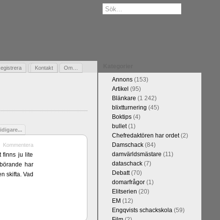
Kategorier
egistrera
Gästbok
Kontakt
Om…
Annons
(153)
Artikel
(95)
Blänkare
(1 242)
blixtturnering
(45)
Boktips
(4)
bullet
(1)
idigare...
Chefredaktören har ordet
(2)
Damschack
(84)
Kommentera
damvärldsmästare
(11)
finns ju lite
dataschack
(7)
erbörande har
Debatt
(70)
n skifta. Vad
domarfrågor
(1)
Elitserien
(20)
EM
(12)
Engqvists schackskola
(59)
Film
(2)