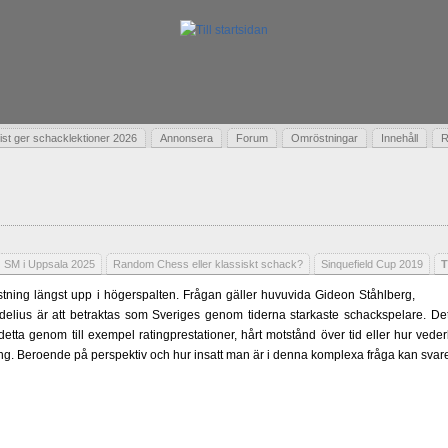
t ger schacklektioner 2026
Annonsera
Forum
Omröstningar
Innehåll
R
SM i Uppsala 2025
Random Chess eller klassiskt schack?
Sinquefield Cup 2019
T
ning längst upp i högerspalten. Frågan gäller huvuvida Gideon Ståhlberg,
delius är att betraktas som Sveriges genom tiderna starkaste schackspelare. Det 
 detta genom till exempel ratingprestationer, hårt motstånd över tid eller hur ved
ling. Beroende på perspektiv och hur insatt man är i denna komplexa fråga kan svare