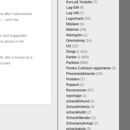
Kurs på Youtube
(7)
Lag-EM
(8)
Lag-VM
(7)
e after I interviewed
Lagschack
(20)
ed — and she
Mästare
(3)
Kommentera
Matcher
(29)
 sedan 1500-
Näringsliv
(1)
her and suggested
 kreativiteten
Omröstning
(14)
he gleam in her
et, i och med
OS
(32)
 1 eller 2 i
Övrigt
(1 401)
Partier
(1 869)
ith, like a mouse by a
Partislut
(886)
 later.
Pontus Carlsson rapporterar
(2)
Pressmeddelande
(24)
Problem
(7)
Rapport
(1)
Recensioner
(67)
reportage
(1)
schackförbund
(1)
Schackhistoria
(4)
schackklubb
(2)
Kommentera
Schacklitteratur
(1)
n-Wesley So,
Schackpsykologi
(2)
and, Hikaru
schackskola
(3)