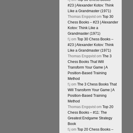
#23 | Alexander Kotov: Think
Like a Grandmaster (1971)
Thomas Engqvist
om
Top 30
Chess Books – #23 | Alexander
Kotov: Think Like a
Grandmaster (1971)
f.j
om
Top 30 Chess Books –
#23 | Alexander Kotov: Think
Like a Grandmaster (1971)
Thomas Engqvist
om
The 3
Chess Books That Will
Transform Your Game | A
Position-Based Training
Method
f.j
om
The 3 Chess Books That
Will Transform Your Game | A
Position-Based Training
Method
Thomas Engqvist
om
Top 20
Chess Books – #11: The
Greatest Endgame Strategy
Book
f.j
om
Top 20 Chess Books –