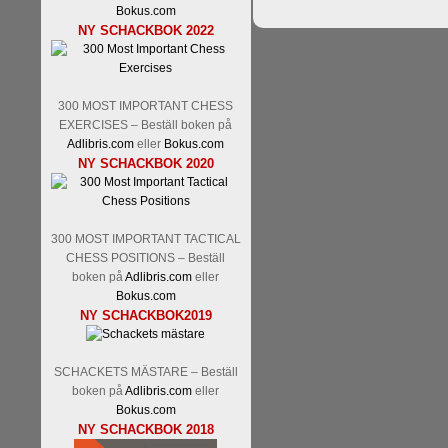
Nakamura-Fabiano Caruan
Bokus.com
revanschera sig efter att inte
NY SCHACKBOK 2022
han dock göra denna gång om 
norsk massmedia som inte rikti
nämligen den sistnämnda spelf
den spelformen ett steg i rätt r
300 MOST IMPORTANT CHESS
EXERCISES – Beställ boken på
Adlibris.com
eller
Bokus.com
NY SCHACKBOK 2020
300 MOST IMPORTANT TACTICAL
CHESS POSITIONS – Beställ
boken på
Adlibris.com
eller
Bokus.com
Idag börjar Sverigemästarkla
NY SCHACKBOK2019
ronden:
GM Jonny Hector- 
Hillarp Persson, GM Pia Cram
och öppen så vem helst kan 
SCHACKETS MÄSTARE – Beställ
längesedan vi hade ett sådan
boken på
Adlibris.com
eller
kämpar om Sverigemästartitel
Bokus.com
status, och Tikkanen är säkert 
NY SCHACKBOK 2018
FM Erik Malmstig-IM Tommy