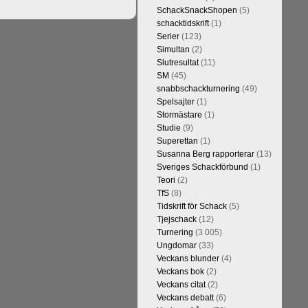
h vill förstås
SchackSnackShopen
(5)
lvar. Det lär
schacktidskrift
(1)
skriverier i
Serier
(123)
arlsen är det
Simultan
(2)
kulle ha lyft
Slutresultat
(11)
SM
(45)
snabbschackturnering
(49)
Spelsajter
(1)
Stormästare
(1)
Studie
(9)
Superettan
(1)
Susanna Berg rapporterar
(13)
Sveriges Schackförbund
(1)
Teori
(2)
TfS
(8)
Tidskrift för Schack
(5)
kommentarerna
Tjejschack
(12)
on-GM Tiger
Turnering
(3 005)
r både stark
Ungdomar
(33)
ort. Det var
Veckans blunder
(4)
e är med och
Veckans bok
(2)
in super-GM-
Veckans citat
(2)
an Cramling,
Veckans debatt
(6)
Min Seo, FM