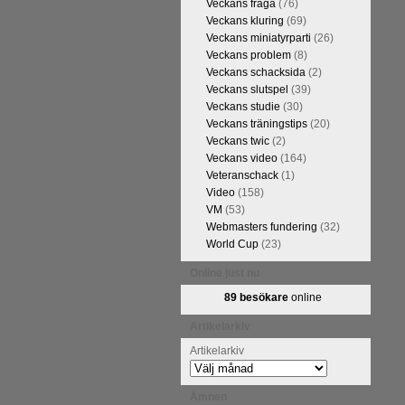
Veckans fråga
(76)
Veckans kluring
(69)
Veckans miniatyrparti
(26)
Veckans problem
(8)
Veckans schacksida
(2)
Veckans slutspel
(39)
Veckans studie
(30)
Veckans träningstips
(20)
Veckans twic
(2)
Veckans video
(164)
Veteranschack
(1)
Video
(158)
kommentarerna
VM
(53)
ntresse efter
Webmasters fundering
(32)
en snabbare
World Cup
(23)
 eller konst.
 arbetat med
Online just nu
hack.se finns
89 besökare
online
n fotodel med
de som vill se
Artikelarkiv
en boken som
Artikelarkiv
Ämnen