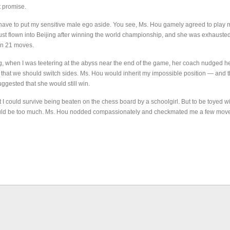
t promise.
 I have to put my sensitive male ego aside. You see, Ms. Hou gamely agreed to play m
ust flown into Beijing after winning the world championship, and she was exhaust
n 21 moves.
ya året med en ny omröstning. Frågan gäller huruvida du föredrar Fischer
 på den sista raden, eller om du föredrar europeiskt schack som det har spelats
ng, when I was teetering at the abyss near the end of the game, her coach nudged 
 bestämt att vit dam ska stå på ruta d1. Det förstnämnda alternativet har fördelen att
that we should switch sides. Ms. Hou would inherit my impossible position — and t
an det senare alternativet har för- eller nackdelar, beroende på hur man ser på d
ggested that she would still win.
stå en mängd spelöppningar och varianter. Rösta en gång på svarsalternativ
at I could survive being beaten on the chess board by a schoolgirl. But to be toyed w
uld be too much. Ms. Hou nodded compassionately and checkmated me a few moves
ield Cup börjar idag och nyheten för året är att tävlingen, som för övrigt är
 med 12 deltagare istället för 10. I första ronden har vi dessa möten:
Ding Lire
er-Lagrave, Magnus Carlsen-Anish Giri, Ian Nepomniachtchi-Wiswanathan An