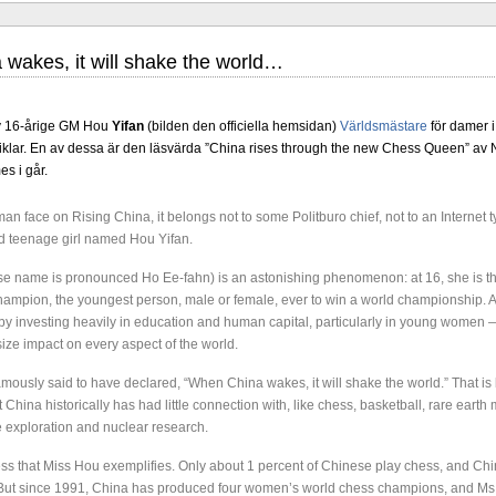
wakes, it will shake the world…
v 16-årige GM Hou
Yifan
(bilden den officiella hemsidan)
Världsmästare
för damer i
 artiklar. En av dessa är den läsvärda ”China rises through the new Chess Queen” av
s i går.
iga grupper arrangeras i Uppsala 27 juni - 6 juli. Tio spelare kämpar om
 är i ratingordning: GM Platon Galperin, IM Isak Storme, IM Jung Min Seo, GM Erik 
man face on Rising China, it belongs not to some Politburo chief, not to an Internet t
larp Persson., IM Milton Pantzar, IM Hampus Sörensen GM Jonny Hector och IM Axe
 teenage girl named Hou Yifan.
öppen så nästan vem helst kan ta hem segern men det skulle inte vara osannolikt
-sammanhang brukar gedigen erfarenhet väga mycket tyngre än tillfälliga ratingto
e name is pronounced Ho Ee-fahn) is an astonishing phenomenon: at 16, she is 
er, IM Ludvig Carlsson, IM William Olsson, FM Eric Thörn, IM Tommy Anderss
ampion, the youngest person, male or female, ever to win a world championship. An
M Alexander Ström-Engdahl, Andreas Landgren och Harald Ljung. Mitt stalltips är
 investing heavily in education and human capital, particularly in young women —
cklande spelare kommer att avancera till Sverigemästarklassen.
ize impact on every aspect of the world.
mously said to have declared, “When China wakes, it will shake the world.” That i
 China historically has had little connection with, like chess, basketball, rare earth
 exploration and nuclear research.
ess that Miss Hou exemplifies. Only about 1 percent of Chinese play chess, and Ch
But since 1991, China has produced four women’s world chess champions, and Ms. 