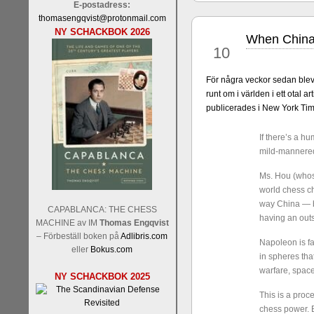
E-postadress:
thomasengqvist@protonmail.com
NY SCHACKBOK 2026
When China 
jan
10
För några veckor sedan ble
runt om i världen i ett otal
publicerades i New York Time
Sverigemästarklassen och övr
Sverigemästartiteln och dessa
If there’s a hu
Martin Lokander, GM Tiger Hil
mild-mannered
SM-gruppen är i år stark och 
Hector avgår med segern. I SM
Ms. Hou (whos
Elit: IM Michael Wiedenkell
world chess ch
Lindberg, FM Joar Östlund, F
way China — by
CAPABLANCA: THE CHESS
Östlund som är en starkt utve
having an outs
MACHINE av IM
Thomas Engqvist
– Förbeställ boken på
Adlibris.com
Napoleon is fa
eller
Bokus.com
in spheres that
warfare, space
NY SCHACKBOK 2025
This is a proc
chess power. 