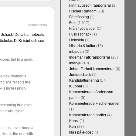
Finnlaugsson rapporterar
(2)
Fischer Random
(10)
Föreläsning
(1)
Foto
(1 617)
Kommentera
Från flydda tider
(1)
Fusk i schack
(1)
 Schack! Detta har noterats
Hemsida
(1)
 Nicholas D.
Kristof
och som
Historia & kultur
(15)
Kommentera
inbjudan
(3)
Blomqvist, IM
Ingemar Falk rapporterar
(28)
ycoon, but to a quiet,
l Falkevall.
intervju
(10)
 om GM Jonny
Johan Furhoff kommenterar
(6)
ppar. Mästar-
Juniorschack
(1)
the new women’s
on, IM Bengt
Kandidatturnering
(17)
d she reflects the
 att FM Joar
Klubbar
(3)
 is increasingly
Kommenterade Andersson-
partier
(5)
Kommenterade Fischer-partier
s becoming true even
(1)
 minerals, cyber
Kommenterade partier
(4)
Konst
(1)
Korr
(23)
ina has never been a
kurs på e-post
(4)
Hou is the one with