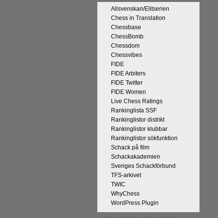
Allsvenskan/Elitserien
Chess in Translation
Chessbase
ChessBomb
Chessdom
Chessvibes
FIDE
 kommentaren
FIDE Arbiters
n tycker han
FIDE Twitter
r att det han
FIDE Women
 och upplevt
Live Chess Ratings
kt, får vara
Rankinglista SSF
l välgång med
Rankinglistor distrikt
Rankinglistor klubbar
Rankinglistor sökfunktion
Schack på film
Schackakademien
Sveriges Schackförbund
TFS-arkivet
TWIC
WhyChess
WordPress Plugin