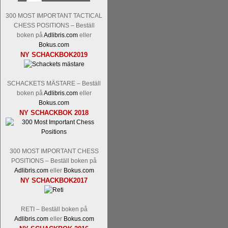
Malmstig-IM Tommy Andersson, IM B
300 MOST IMPORTANT TACTICAL
Ernst.
Mitt stalltips är att Lindberg blir 
CHESS POSITIONS – Beställ
boken på
Adlibris.com
eller
Bokus.com
NY SCHACKBOK2019
SCHACKETS MÄSTARE – Beställ
boken på
Adlibris.com
eller
Bokus.com
NY SCHACKBOK 2018
Läs de 8 kommentarerna
En svensk sch
bedrifter i schackvärlden. Glenn Ek på S
årtiondena alltmer betraktats som en sp
är annars spel, vetenskap eller konst.
300 MOST IMPORTANT CHESS
POSITIONS – Beställ boken på
Engqvist arbetat med boken i ur och skur
Adlibris.com
eller
Bokus.com
djupintervjuer med
Okpu
och
Engqvist
s
NY SCHACKBOK2017
flesta aldrig har sett tidigare. Boken bör
pedagogiska kommentarer och de som vil
skrivits....
RETI – Beställ boken på
Adlibris.com
eller
Bokus.com