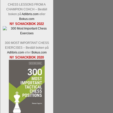
Kommentera
Den sjunde upplagan av Sinq
CHESS LESSONS FROM A
spelas med 12 deltagare istället för 10.
CHAMPION COACH – Beställ
Magnus Carlsen-Anish Giri, Ian Nep
boken på
Adlibris.com
eller
Mamedjarov.
Carlsen är givetvis stor f
Bokus.com
dagar sedan, på blodigt allvar. Det lä
NY SCHACKBOK 2022
förödmjukande skriverier i norsk massme
det nämligen den sistnämnda spelformen 
ett steg i rätt riktning. Chris Bird är tävl
300 MOST IMPORTANT CHESS
EXERCISES – Beställ boken på
Adlibris.com
eller
Bokus.com
NY SCHACKBOK 2020
Läs de 3 kommentarerna
Idag börjar Sv
Pontus Carlsson, FM Kaan Kücüksan-G
Erik Blomqvist-IM Michael Wiedenkell
Kücüksan kan absolut inte räknas bort.
Tikkanen inte är med och kämpar om Sv
GM-status, och Tikkanen är säkert mätt p