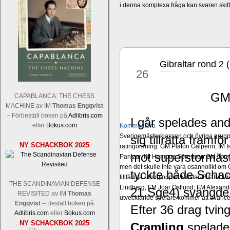
i denna komplexa fråga kan svaren ski
Gibraltar rond 2 
jan
26
GM 
CAPABLANCA: THE CHESS
MACHINE av IM
Thomas Engqvist
– Förbeställ boken på
Adlibris.com
I går spelades an
eller
Bokus.com
Kommentera
Sverigemästarklassen och övriga grupper
sig tillrätta framf
NY SCHACKBOK 2025
ratingordning: GM Platon Galperin, IM I
mot superstormäs
Pantzar, IM Hampus Sörensen GM Jonny 
men det skulle inte vara osannolikt o
tyckte både Schack
tillfälliga ratingtoppar. Mästar-Elit: 
THE SCANDINAVIAN DEFENSE
Lindberg, FM Joar Östlund, FM Alexande
21.Sge4) svängde 
REVISITED av IM
Thomas
utvecklande spelare kommer att avancer
Engqvist
– Beställ boken på
Efter 36 drag tvi
Adlibris.com
eller
Bokus.com
NY SCHACKBOK 2025
Cramling
spelade