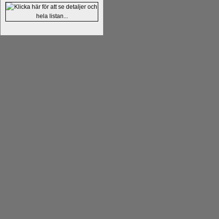
Kommentera
Alingsås Schacksällskap fyl
- 26 januari - är det premiär för
turneri