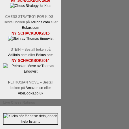
NY SCHACKBOK 2016
CHESS STRATEGY FOR KIDS –
Beställ boken på
Adlibris.com
eller
Bokus.com
NY SCHACKBOK2015
Läs kommentaren
En av världens genom 
hemsida
meddelat att han avslutat sin 
STEIN – Beställ boken på
nu vill ägna sig åt att undervisa schac
Adlibris.com
eller
Bokus.com
Vi som följt Kramniks schackkarriär oc
NY SCHACKBOK2014
Spanskt, får vara tacksamma och nöjda ö
framtida projekt.
PETROSIAN MOVE – Beställ
boken på
Amazon.se
eller
AbeBooks.co.uk
Live Chess Ratings