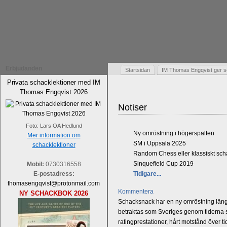
Erbjudanden
Startsidan
IM Thomas Engqvist ger s
Privata schacklektioner med IM
Thomas Engqvist 2026
Notiser
Foto: Lars OA Hedlund
Ny omröstning i högerspalten
Mer information om
SM i Uppsala 2025
schacklektioner
Random Chess eller klassiskt sc
Sinquefield Cup 2019
Mobil:
0730316558
E-postadress:
Tidigare...
thomasengqvist@protonmail.com
Kommentera
NY SCHACKBOK 2026
Schacksnack har en ny omröstning längst
betraktas som Sveriges genom tiderna st
ratingprestationer, hårt motstånd över t