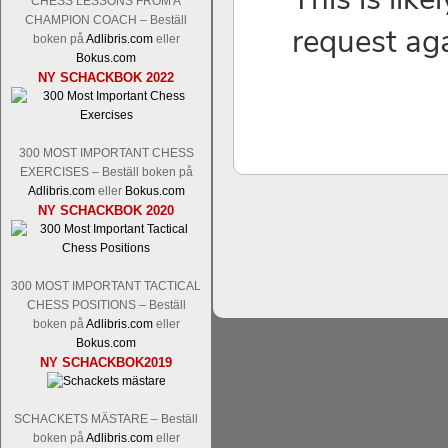
CHESS LESSONS FROM A
Nakamura-Fabiano Caruana
och
S
CHAMPION COACH – Beställ
revanschera sig efter att inte ha tag
boken på
Adlibris.com
eller
han dock göra denna gång om han int
Bokus.com
norsk massmedia som inte riktigt förs
NY SCHACKBOK 2022
nämligen den sistnämnda spelformen so
den spelformen ett steg i rätt riktning.
300 MOST IMPORTANT CHESS
EXERCISES – Beställ boken på
Adlibris.com
eller
Bokus.com
NY SCHACKBOK 2020
300 MOST IMPORTANT TACTICAL
Idag börjar Sverigemästarklassen si
CHESS POSITIONS – Beställ
ronden:
GM Jonny Hector- GM Pon
boken på
Adlibris.com
eller
Hillarp Persson, GM Pia Cramling-I
Bokus.com
och öppen så vem helst kan ta hem 
NY SCHACKBOK2019
längesedan vi hade ett sådant jämnt
kämpar om Sverigemästartiteln. Den 
SCHACKETS MÄSTARE – Beställ
status, och Tikkanen är säkert mätt på 
boken på
Adlibris.com
eller
FM Erik Malmstig-IM Tommy Ander