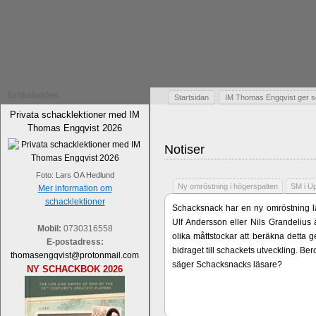
Erbjudanden
Startsidan
IM Thomas Engqvist ger s
Privata schacklektioner med IM
Thomas Engqvist 2026
Notiser
Foto: Lars OA Hedlund
Ny omröstning i högerspalten
SM i U
Mer information om
schacklektioner
Schacksnack har en ny omröstning lä
Ulf Andersson eller Nils Grandelius 
Mobil:
0730316558
olika måttstockar att beräkna detta g
E-postadress:
bidraget till schackets utveckling. B
thomasengqvist@protonmail.com
säger Schacksnacks läsare?
NY SCHACKBOK 2026