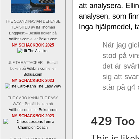
att analysera. Elli
analysen, som finns
THE SCANDINAVIAN DEFENSE
Inga hjälpmedel, 
REVISITED av IM
Thomas
Schacksnack har inlett det nya året
Engqvist
– Beställ boken på
Random, där pjäserna slumpas på den
Adlibris.com
eller
Bokus.com
talet och där det på förhand är bestämt
När jag gick
NY SCHACKBOK 2025
ökar i spelöppningsfasen, medan det 
att man måste kunna och förstå en
stod på vin
högerspalten nedan.
ULF THE ATTACKER – Beställ
det är svårt
boken på
Adlibris.com
eller
Bokus.com
sig att sva
NY SCHACKBOK 2023
står på g4 
THE CARO-KANN THE EASY
WAY – Beställ boken på
Adlibris.com
eller
Bokus.com
NY SCHACKBOK 2023
Den sjunde upplagan av Sinquefield Cu
den starkaste i U.S.A, spelas med 12
Levon Aronian-Maxime Vachier-Lag