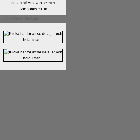
boken på
Amazon.se
eller
Alingsås Schacksällskap fyller 100
AbeBooks.co.uk
parturnering i Alingsås 4-5 maj. Idag -
Live Chess Ratings