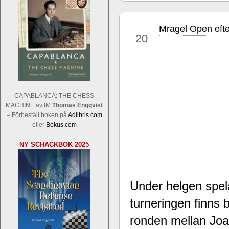
Mragel Open eft
apr
20
Sverigemästarklassen och övriga gru
Sverigemästartiteln och dessa är i ra
CAPABLANCA: THE CHESS
Martin Lokander, GM Tiger Hillarp Pe
MACHINE av IM
Thomas Engqvist
SM-gruppen är i år stark och öppen s
– Förbeställ boken på
Adlibris.com
Hector avgår med segern. I SM-samman
eller
Bokus.com
Elit: IM Michael Wiedenkeller, IM
NY SCHACKBOK 2025
Lindberg, FM Joar Östlund, FM Alexa
Östlund som är en starkt utvecklande
Under helgen spela
turneringen finns b
ronden mellan Jo