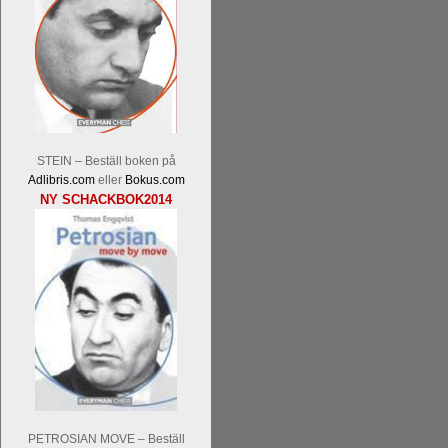
En av världens genom tiderna starka
STEIN – Beställ boken på
Tata Steel-turneringens
hemsida
med
Adlibris.com
eller
Bokus.com
uppnått allt som kan uppnås som scha
NY SCHACKBOK2014
varit med om som schackspelare varit
milstolpen i schackhistorien när h
tacksamma och nöjda över alla de par
sina framtida projekt.
PETROSIAN MOVE – Beställ