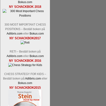
Bokus.com
Tom Rydström-GM Thomas Ernst.
Mi
NY SCHACKBOK 2018
300 MOST IMPORTANT CHESS
POSITIONS – Beställ boken på
Adlibris.com
eller
Bokus.com
NY SCHACKBOK2017
En svensk schackbok -
Schackets mä
RETI – Beställ boken på
om Ulf Anderssons makalösa bedrifter 
Adlibris.com
eller
Bokus.com
en förfrågan av författarna. Scha
NY SCHACKBOK 2016
betänketiden så schack bör klassifice
Frilansjournalisten och schackälska
CHESS STRATEGY FOR KIDS –
boken i ur och skur och den har sänts
Beställ boken på
Adlibris.com
eller
djupintervjuer med
Okpu
och
Engqvis
Bokus.com
fotografier som de flesta aldrig har set
NY SCHACKBOK2015
Uffes angreppspartier med moderna
saknats i den svenska schacklitteraturen