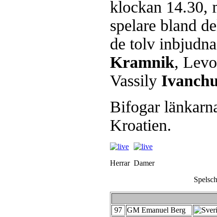
klockan 14.30, 
spelare bland de
de tolv inbjud
Kramnik
, Lev
Vassily
Ivanch
Bifogar länkarna
Kroatien.
Herrar
Damer
Spelsche
97
GM Emanuel Berg