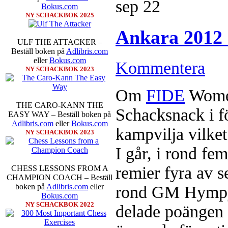
sep
22
Bokus.com
NY SCHACKBOK 2025
Ankara 2012 
ULF THE ATTACKER –
Beställ boken på
Adlibris.com
eller
Bokus.com
Kommentera
NY SCHACKBOK 2023
Sverigemästarklassen och övriga g
kämpar om Sverigemästartiteln o
Om
FIDE
Women
Min Seo, GM Erik Blomqvist, I
THE CARO-KANN THE
Hampus Sörensen GM Jonny Hecto
Schacksnack i fö
EASY WAY – Beställ boken på
vem helst kan ta hem segern men
Adlibris.com
eller
Bokus.com
SM-sammanhang brukar gedigen er
kampvilja vilket
NY SCHACKBOK 2023
Michael Wiedenkeller, IM Ludv
IM Bengt Lindberg, FM Joar Ö
I går, i rond fe
Ljung. Mitt stalltips är att FM 
Sverigemästarklassen.
remier fyra av 
CHESS LESSONS FROM A
CHAMPION COACH – Beställ
boken på
Adlibris.com
eller
rond GM Hym
Bokus.com
NY SCHACKBOK 2022
delade poängen 