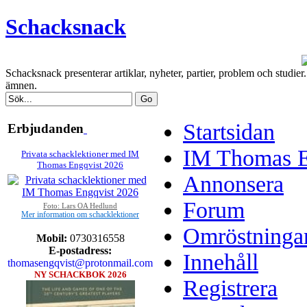
Schacksnack
Schacksnack presenterar artiklar, nyheter, partier, problem och studi
ämnen.
Startsidan
Erbjudanden
IM Thomas En
Privata schacklektioner med IM
Thomas Engqvist 2026
Annonsera
Forum
Foto: Lars OA Hedlund
Mer information om schacklektioner
Omröstninga
Mobil:
0730316558
E-postadress:
Innehåll
thomasengqvist@protonmail.com
NY SCHACKBOK 2026
Registrera