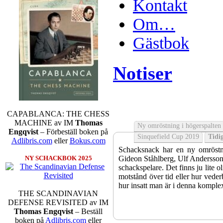
Kontakt
Om…
Gästbok
Notiser
CAPABLANCA: THE CHESS
MACHINE av IM
Thomas
Ny omröstning i högerspalten
Engqvist
– Förbeställ boken på
Sinquefield Cup 2019
Tidig
Adlibris.com
eller
Bokus.com
Schacksnack har en ny omröstni
Gideon Ståhlberg, Ulf Andersson e
NY SCHACKBOK 2025
schackspelare. Det finns ju lite o
motstånd över tid eller hur veder
hur insatt man är i denna komple
THE SCANDINAVIAN
DEFENSE REVISITED av IM
Thomas Engqvist
– Beställ
boken på
Adlibris.com
eller