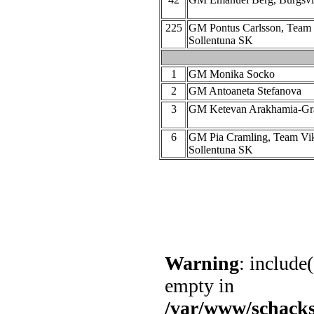
225
GM Pontus Carlsson, Team
Sollentuna SK
1
GM Monika Socko
2
GM Antoaneta Stefanova
3
GM Ketevan Arakhamia-Gr
6
GM Pia Cramling, Team Vi
Sollentuna SK