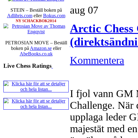
Ernst.
Mitt stalltips är att Lindbe
aug
07
STEIN – Beställ boken på
Adlibris.com
eller
Bokus.com
NY SCHACKBOK2014
Arctic Chess
(direktsändn
PETROSIAN MOVE – Beställ
boken på
Amazon.se
eller
AbeBooks.co.uk
Kommentera
En svensk schackbok -
Schacket
Live Chess Ratings
äntligen skrivits om Ulf Ander
Västerås visade ett genuint intr
alltmer betraktats som en sport m
Andra populära kategorier är an
Robert Okpu har tillsammans me
I fjol vann GM
och den har sänts till tryckerie
djupintervjuer med
Okpu
och
En
Challenge. När d
också en fotodel med fotografier so
de som gillar biografier, de so
upplaga leder 
de som vill se de nya fotografi
äntligen skrivits....
majestät med en 