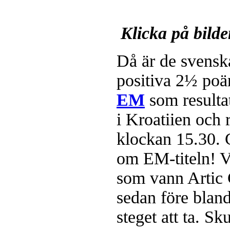
Klicka på bild
Då är de svenska
positiva 2½ poä
EM
som resultat
i Kroatiien och 
klockan 15.30.
om EM-titeln! 
som vann Artic 
sedan före bla
steget att ta. Sk