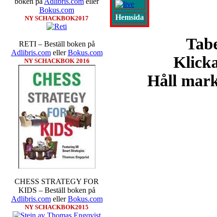
boken på
Adlibris.com
eller
inte ha tagit de snabbare partier
Bokus.com
göra denna gång om han inte s
Hemsida
NY SCHACKBOK2017
skriverier i norsk massmedia som 
schack. Enligt Carlsen är det n
Tabe
saknar dock tyvärr dragserie vil
RETI – Beställ boken på
tävlingsledare
Adlibris.com
eller
Bokus.com
Klicka
NY SCHACKBOK 2016
Håll markö
Idag börjar Sverigemästarklas
Lottningen i första ronden:
GM 
Smith, IM Linus Johansson-
Erik Blomqvist-IM Michael Wi
segern. En farlig uppstickare s
sådant jämnt SM och detta ber
CHESS STRATEGY FOR
kämpar om Sverigemästartiteln.
KIDS – Beställ boken på
på sin super-GM-status, och Tikka
Adlibris.com
eller
Bokus.com
FM Harald Lögdahl-IM Dan
NY SCHACKBOK2015
Lindberg-Anders Wengholm,