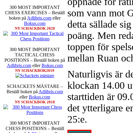
öppnade för ra
300 MOST IMPORTANT
som vann mot
CHESS EXERCISES – Beställ
boken på
Adlibris.com
eller
detta sällade sig
Bokus.com
Schacksnack har inlett det nya
NY SCHACKBOK 2020
föredrar Fischer Random, där pjä
poäng. Men redan
som det har spelats sedan 1500-t
förstnämnda alternativet har f
toppen för spel
alternativet har för- eller nack
300 MOST IMPORTANT
förstå en mängd spelöppningar o
TACTICAL CHESS
mellan Ruan oc
nedan.
POSITIONS – Beställ boken på
Adlibris.com
eller
Bokus.com
NY SCHACKBOK2019
Naturligvis är d
klockan 14.00 u
SCHACKETS MÄSTARE –
Beställ boken på
Adlibris.com
starttiden är 09
eller
Bokus.com
NY SCHACKBOK 2018
det ytterligare 
Den sjunde upplagan av Sinquefie
som för övrigt är den starkaste i
25:e.
möten:
Ding Liren-Wesley So
300 MOST IMPORTANT
Giri, Ian Nepomniachtchi-
CHESS POSITIONS – Beställ
Karjakin-Shakhrijar Mamedj