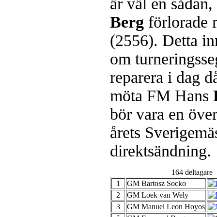
är väl en sådan
Berg
förlorad
(2556). Detta in
om turneringsseg
En av världens genom tiderna
Kramnik, 43 år, har på Tata Stee
reparera i dag d
Bakgrunden är att han tycker han
undervisa schack för barn. Han
möta FM Hans
mänskliga erfarenheter. Vi som f
han besegrade Kasparov år 2000,
bör vara en öve
över alla de partierna han produc
framtida projekt.
årets Sverigemäst
direktsändning.
164 deltagare
1
GM Bartosz Socko
2
GM Loek van Wely
3
GM Manuel Leon Hoyos
Alingsås Schacksällskap fyller 