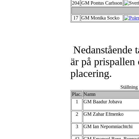
204
GM Pontus Carlsson
17
GM Monika Socko
Nedanstående ta
är på prispallen
placering.
Ställning
Plac.
Namn
1
GM Baadur Jobava
2
GM Zahar Efmenko
3
GM Ian Nepomniachtchi
42
GM Emanuel Berg, Burgsv