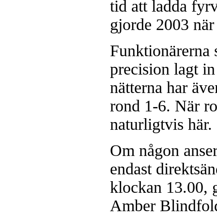
tid att ladda fy
gjorde 2003 när 
Funktionärerna s
precision lagt i
nätterna har äve
rond 1-6. När r
naturligtvis här.
Om någon anser a
endast direktsä
klockan 13.00, g
Amber Blindfol