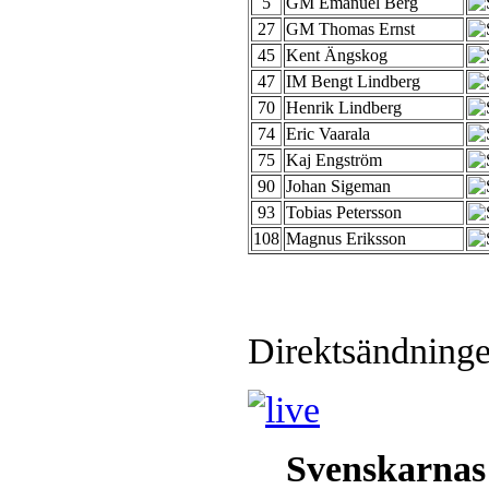
arrangeras en parturnering i Ali
5
GM Emanuel Berg
Jonas Dahlgren
27
GM Thomas Ernst
45
Kent Ängskog
47
IM Bengt Lindberg
70
Henrik Lindberg
74
Eric Vaarala
75
Kaj Engström
90
Johan Sigeman
93
Tobias Petersson
108
Magnus Eriksson
Direktsändninge
Svenskarnas 