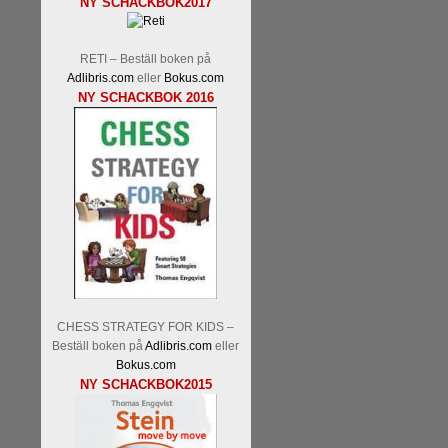
NY SCHACKBOK2017
Malmstig-IM Tommy Andersson
Ernst.
Mitt stalltips är att Lindbe
RETI – Beställ boken på
Adlibris.com
eller
Bokus.com
NY SCHACKBOK 2016
Läs de 8 kommentarerna
En sve
bedrifter i schackvärlden. Glenn 
årtiondena alltmer betraktats so
är annars spel, vetenskap eller
Engqvist arbetat med boken i ur o
CHESS STRATEGY FOR KIDS –
djupintervjuer med
Okpu
och
En
Beställ boken på
Adlibris.com
eller
flesta aldrig har sett tidigare. B
Bokus.com
pedagogiska kommentarer och de 
NY SCHACKBOK2015
skrivits....