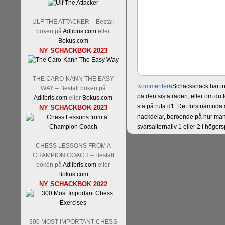
ULF THE ATTACKER – Beställ
boken på
Adlibris.com
eller
Bokus.com
NY SCHACKBOK 2023
THE CARO-KANN THE EASY
Kommentera
Schacksnack har in
WAY – Beställ boken på
på den sista raden, eller om du 
Adlibris.com
eller
Bokus.com
stå på ruta d1. Det förstnämnda a
NY SCHACKBOK 2023
nackdelar, beroende på hur man 
svarsalternativ 1 eller 2 i höger
CHESS LESSONS FROM A
CHAMPION COACH – Beställ
boken på
Adlibris.com
eller
Bokus.com
NY SCHACKBOK 2022
300 MOST IMPORTANT CHESS