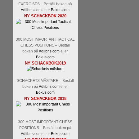
Kommentera
Den sjunde upplagan
EXERCISES – Beställ boken på
spelas med 12 deltagare istället 
Adlibris.com
eller
Bokus.com
Magnus Carlsen-Anish Giri, 
NY SCHACKBOK 2020
Mamedjarov.
Carlsen är givetvis
dagar sedan, på blodigt allvar.
förödmjukande skriverier i norsk
det nämligen den sistnämnda spe
300 MOST IMPORTANT TACTICAL
ett steg i rätt riktning. Chris Bird
CHESS POSITIONS – Beställ
boken på
Adlibris.com
eller
Bokus.com
NY SCHACKBOK2019
SCHACKETS MÄSTARE – Beställ
boken på
Adlibris.com
eller
Bokus.com
NY SCHACKBOK 2018
Läs de 3 kommentarerna
Idag bö
Pontus Carlsson, FM Kaan Küc
Erik Blomqvist-IM Michael Wied
300 MOST IMPORTANT CHESS
Kücüksan kan absolut inte räkna
POSITIONS – Beställ boken på
Tikkanen inte är med och kämpa
Adlibris.com
eller
Bokus.com
GM-status, och Tikkanen är säkert