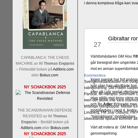
i denna komplexa fråga kan sva
Gibraltar ro
jan
27
Världsmästaren GM Hou
Yif
CAPABLANCA: THE CHESS
går besegrat den ungerske
MACHINE av IM
Thomas Engqvist
mot en annan superstormäs
– Förbeställ boken på
Adlibris.com
eller
Bokus.com
Kommentera
Ingen svensk har full poängu
Sverigemästarklassen och övriga 
igår utan han utnyttjade bye
NY SCHACKBOK 2025
ratingordning: GM Platon Galper
efter att i går spelat ytter
Pantzar, IM Hampus Sörensen GM
idag ställs mot ännu värre 
men det skulle inte vara osann
och Bo
Adler
förlorade men k
tillfälliga ratingtoppar. Mästar
THE SCANDINAVIAN DEFENSE
motståndare i rond 4. Andr
Lindberg, FM Joar Östlund, FM A
REVISITED av IM
Thomas
”mänskligare” motståndare.
utvecklande spelare kommer att 
Engqvist
– Beställ boken på
Värt att notera är: GM Mo
Adlibris.com
eller
Bokus.com
genomspelning.
NY SCHACKBOK 2025