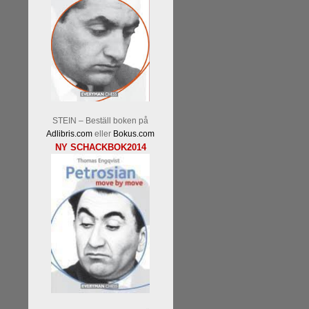
Läs kommentaren
En av världens
hemsida
meddelat att han avslut
STEIN – Beställ boken på
nu vill ägna sig åt att undervis
Adlibris.com
eller
Bokus.com
Vi som följt Kramniks schackkar
NY SCHACKBOK2014
Spanskt, får vara tacksamma och 
framtida projekt.