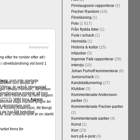
Finnlaugsson rapporterar
(2)
Fischer Random
(10)
Föreläsning
(1)
Foto
(1 617)
Från flydda tider
(1)
Fusk i schack
(1)
Hemsida
(1)
Historia & kultur
(15)
Kommentera
inbjudan
(3)
efter tre ronder efter att i
Ingemar Falk rapporterar
(28)
 i direktsändning vid bord 1
intervju
(10)
Johan Furhoff kommenterar
(6)
Juniorschack
(1)
berg
, som inte spelade
rtiteln och dessa är i
Kandidatturnering
(17)
 Viking, är också obesegrad
Klubbar
(3)
er Hillarp Persson., IM Milton
ramgångarna innebär att hon
Kommenterade Andersson-
an vem helst kan ta hem segern
(2717). WIM Inna
Agrest
partier
(5)
arenhet väga mycket tyngre än
ar stormästare som
Kommenterade Fischer-partier
n, IM Tommy Andersson, IM Bengt
de har fått betydligt
(1)
M Joar Östlund som är en starkt
Kommenterade partier
(4)
Konst
(1)
rtiet finns för
Korr
(23)
kurs på e-post
(4)