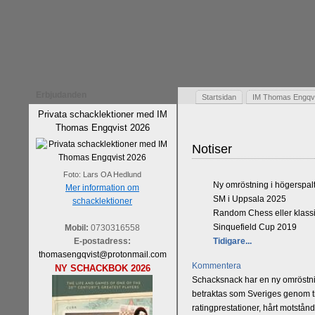
Erbjudanden
Startsidan
IM Thomas Engqvis
Privata schacklektioner med IM
Thomas Engqvist 2026
Notiser
Foto: Lars OA Hedlund
Ny omröstning i högerspal
Mer information om
SM i Uppsala 2025
schacklektioner
Random Chess eller klassi
Sinquefield Cup 2019
Mobil:
0730316558
E-postadress:
Tidigare...
thomasengqvist@protonmail.com
Kommentera
NY SCHACKBOK 2026
Schacksnack har en ny omröstnin
betraktas som Sveriges genom tid
ratingprestationer, hårt motstån