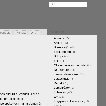
Kategorier
egistrera
Gästbok
Kontakt
Om…
Annons
(153)
Artikel
(95)
Blänkare
(1 242)
blixtturnering
(45)
Boktips
(4)
bullet
(1)
Chefredaktören har ordet
(2)
Damschack
(84)
damvärldsmästare
(11)
dataschack
(7)
Debatt
(70)
domarfrågor
(1)
Elitserien
(20)
n eller Nils Grandelius är att
EM
(12)
 genom till exempel
Engqvists schackskola
(59)
 perspektiv och hur insatt man är
Film
(2)