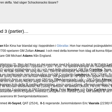
ren skifta. Vad säger Schacksnacks läsare?
nd 3 (partier)…
an
från Kina har blandat sig i toppstriden i
Gibraltar
. Hon har maximal poängutdelning 
 2700-spelaren GM Zoltan
Almasi
. I och med detta kommer hon idag att kunna följas
tare GM Michael
Adams
från England.
tdelning (3). Men det finns en del svenskar med två poäng och det är IM Patrik
Lyr
grupper arrangeras i Uppsala 27 juni - 6 juli. Tio spelare kämpar om Sverigemästa
(½ poäng
) möjligheten och är i och med detta obesegrad. GM Pia
Cramling
, Team
in, IM Isak Storme, IM Jung Min Seo, GM Erik Blomqvist, IM Martin Lokander, GM Tig
ligare en meriterande remi denna gång mot GM Constantin
Lupulesco
, ROU (2648). F
 Jonny Hector och IM Axel Falkevall. SM-gruppen är i år stark och öppen så näst
motstånd i form av spelaren som GM Hou
Yifan
besegrade i går – GM Zoltan
Almasi
olikt om GM Jonny Hector avgår med segern. I SM-sammanhang brukar gedigen erf
ommer trots detta få svettig eftermiddag, precis som Lyrberg, eftersom samtliga h
-Elit: IM Michael Wiedenkeller, IM Ludvig Carlsson, IM William Olsson, FM Eric Thör
a svenska 2-poängare är GM Emanuel
Berg
, Peter
Mozelius
och Peter
Carlsten
men 
lexander Ström-Engdahl, Andreas Landgren och Harald Ljung. Mitt stalltips är att F
avancera till Sverigemästarklassen.
hammed
Al-Sayed
, QAT (2524),
0-1
regerande Juniormästaren Eric
Vaarala
(2238)! Pa