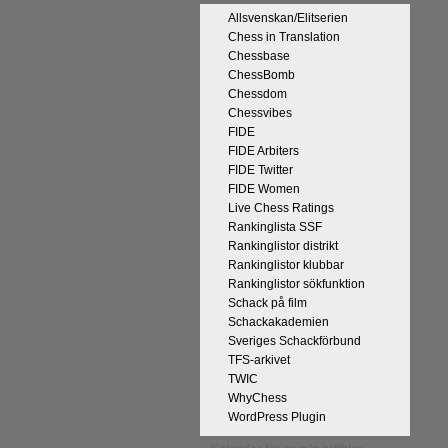
Allsvenskan/Elitserien
Chess in Translation
Chessbase
ChessBomb
Chessdom
Chessvibes
FIDE
på Tata Steel-turneringens
FIDE Arbiters
kan uppnås som schackspelare och
FIDE Twitter
derliga mänskliga erfarenheter.
FIDE Women
 med remivapnet Berlinvarianten i
Live Chess Ratings
Rankinglista SSF
cka till och all välgång med sina
Rankinglistor distrikt
Rankinglistor klubbar
Rankinglistor sökfunktion
Schack på film
Schackakademien
Sveriges Schackförbund
TFS-arkivet
TWIC
WhyChess
WordPress Plugin