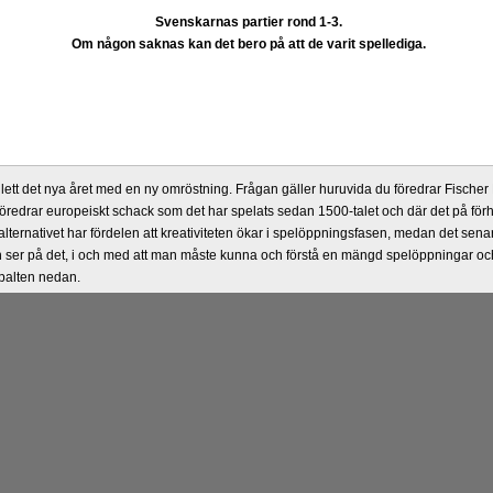
Svenskarnas partier rond 1-3.
Om någon saknas kan det bero på att de varit spellediga.
lett det nya året med en ny omröstning. Frågan gäller huruvida du föredrar Fisch
föredrar europeiskt schack som det har spelats sedan 1500-talet och där det på förh
lternativet har fördelen att kreativiteten ökar i spelöppningsfasen, medan det senare 
ser på det, i och med att man måste kunna och förstå en mängd spelöppningar och
spalten nedan.