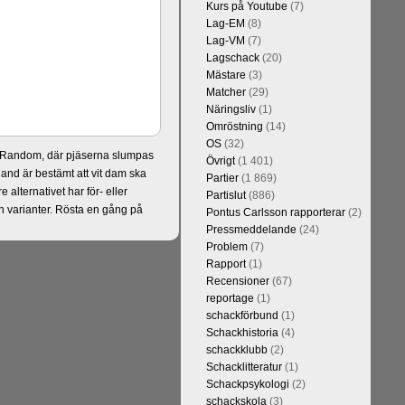
Kurs på Youtube
(7)
Lag-EM
(8)
Lag-VM
(7)
Lagschack
(20)
Mästare
(3)
Matcher
(29)
Näringsliv
(1)
Omröstning
(14)
OS
(32)
er Random, där pjäserna slumpas
Övrigt
(1 401)
and är bestämt att vit dam ska
Partier
(1 869)
alternativet har för- eller
Partislut
(886)
 varianter. Rösta en gång på
Pontus Carlsson rapporterar
(2)
Pressmeddelande
(24)
Problem
(7)
Rapport
(1)
Recensioner
(67)
reportage
(1)
schackförbund
(1)
Schackhistoria
(4)
schackklubb
(2)
Schacklitteratur
(1)
Schackpsykologi
(2)
schackskola
(3)