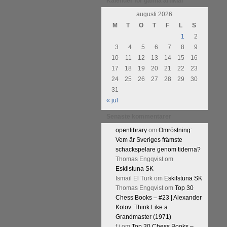
urnering i Alingsås 4-5 maj. Idag
Kalender för gamla artiklar
augusti 2026
M
T
O
T
F
L
S
1
2
3
4
5
6
7
8
9
10
11
12
13
14
15
16
17
18
19
20
21
22
23
24
25
26
27
28
29
30
31
« jul
Senaste kommentarer
openlibrary
om
Omröstning:
Vem är Sveriges främste
schackspelare genom tiderna?
Thomas Engqvist
om
Eskilstuna SK
Ismail El Turk
om
Eskilstuna SK
Thomas Engqvist
om
Top 30
Chess Books – #23 | Alexander
Kotov: Think Like a
Grandmaster (1971)
f.j
om
Top 30 Chess Books –