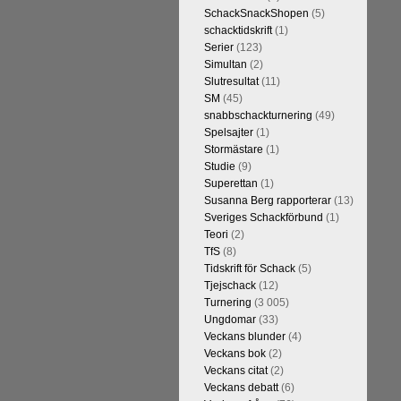
t är den starkaste i U.S.A,
SchackSnackShopen
(5)
Maxime Vachier-Lagrave,
schacktidskrift
(1)
h
Sergej Karjakin-Shakhrijar
Serier
(123)
ierna, som spelades för några
Simultan
(2)
smästare och undvika
Slutresultat
(11)
assiskt schack. Enligt Carlsen är
SM
(45)
 skulle ha lyft den spelformen
snabbschackturnering
(49)
Spelsajter
(1)
Stormästare
(1)
Studie
(9)
Superettan
(1)
Susanna Berg rapporterar
(13)
Sveriges Schackförbund
(1)
Teori
(2)
TfS
(8)
Tidskrift för Schack
(5)
Tjejschack
(12)
Turnering
(3 005)
a ronden:
GM Jonny Hector- GM
Ungdomar
(33)
ramling-IM Rauan Sagit, GM
Veckans blunder
(4)
 farlig uppstickare som
Veckans bok
(2)
 Nils Grandelius och GM Hans
Veckans citat
(2)
borde, med tanke på sin super-
Veckans debatt
(6)
Dan Cramling, FM Erik