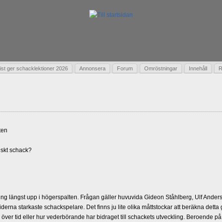
t ger schacklektioner 2026
Annonsera
Forum
Omröstningar
Innehåll
R
ten
skt schack?
g längst upp i högerspalten. Frågan gäller huvuvida Gideon Ståhlberg, Ulf Andersso
erna starkaste schackspelare. Det finns ju lite olika måttstockar att beräkna detta
d över tid eller hur vederbörande har bidraget till schackets utveckling. Beroende på