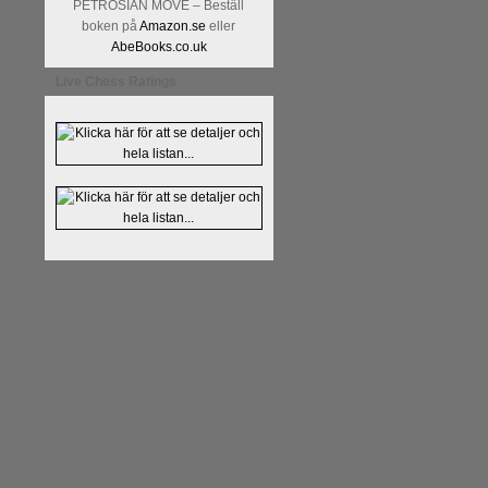
Kommentera
Alingsås Schacksäll
PETROSIAN MOVE – Beställ
- 26 januari - är det premiär för
t
boken på
Amazon.se
eller
AbeBooks.co.uk
Live Chess Ratings