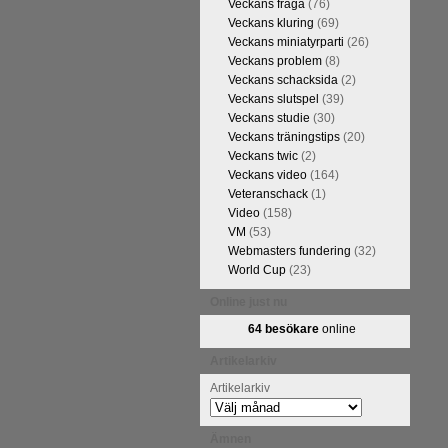
Veckans fråga
(76)
FM Tom Rydström-GM Thomas
Veckans kluring
(69)
Veckans miniatyrparti
(26)
Veckans problem
(8)
Veckans schacksida
(2)
Veckans slutspel
(39)
Veckans studie
(30)
Veckans träningstips
(20)
Veckans twic
(2)
Veckans video
(164)
Veteranschack
(1)
Video
(158)
VM
(53)
ivits om Ulf Anderssons makalösa
Webmasters fundering
(32)
attarna. Schack har de senaste
World Cup
(23)
acket. Andra populära kategorier
pråkläraren och IM Thomas
Online just nu
na 5 juli. På Schack.se finns
64 besökare
online
fotodel med fotografier som de
angreppspartier med moderna,
Artikelarkiv
raturen har alltså äntligen
Artikelarkiv
Ämnen