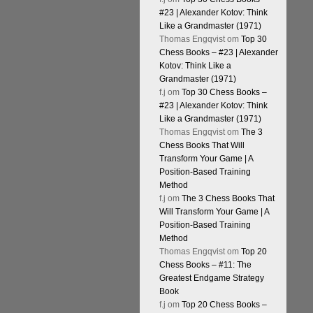
#23 | Alexander Kotov: Think
Like a Grandmaster (1971)
Thomas Engqvist
om
Top 30
Chess Books – #23 | Alexander
Kotov: Think Like a
Grandmaster (1971)
f.j
om
Top 30 Chess Books –
#23 | Alexander Kotov: Think
Like a Grandmaster (1971)
Thomas Engqvist
om
The 3
Chess Books That Will
Transform Your Game | A
Position-Based Training
Method
f.j
om
The 3 Chess Books That
Will Transform Your Game | A
Position-Based Training
Method
Thomas Engqvist
om
Top 20
Chess Books – #11: The
Greatest Endgame Strategy
Book
f.j
om
Top 20 Chess Books –