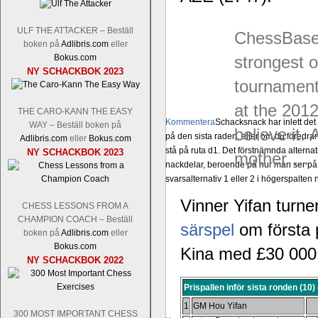
ULF THE ATTACKER – Beställ
ChessBase:
boken på
Adlibris.com
eller
Bokus.com
strongest o
NY SCHACKBOK 2023
tournament 
at the 2012
THE CARO-KANN THE EASY
Kommentera
Schacksnack har inlett de
WAY – Beställ boken på
believe it. 
på den sista raden, eller om du föredra
Adlibris.com
eller
Bokus.com
stå på ruta d1. Det förstnämnda alternati
NY SCHACKBOK 2023
mother….
nackdelar, beroende på hur man ser på
svarsalternativ 1 eller 2 i högerspalten
Vinner Yifan turn
CHESS LESSONS FROM A
CHAMPION COACH – Beställ
särspel
om första pr
boken på
Adlibris.com
eller
Bokus.com
Kina med £30 000
NY SCHACKBOK 2022
Prispallen inför sista ronden (10)
1
GM Hou Yifan
300 MOST IMPORTANT CHESS