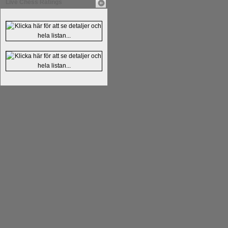
Live Chess Ratings
Läs kommentaren
En av världens genom 
hemsida
meddelat att han avslutat sin 
nu vill ägna sig åt att undervisa schac
Vi som följt Kramniks schackkarriär oc
Spanskt, får vara tacksamma och nöjda ö
framtida projekt.