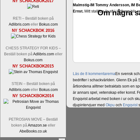
NY SCHACKBOK2017
Malmstig-IM Tommy Andersson, IM B
Om några sa
Ernst.
Mitt stalltips är att Lindberg blir 
RETI – Beställ boken på
Adlibris.com
eller
Bokus.com
NY SCHACKBOK 2016
CHESS STRATEGY FOR KIDS –
Beställ boken på
Adlibris.com
eller
Bokus.com
NY SCHACKBOK2015
Läs de 8 kommentarerna
En svensk sch
bedrifter i schackvärlden. Glenn Ek på S
STEIN – Beställ boken på
årtiondena alltmer betraktats som en sp
Adlibris.com
eller
Bokus.com
är annars spel, vetenskap eller konst.
NY SCHACKBOK2014
Engqvist arbetat med boken i ur och skur
djupintervjuer med
Okpu
och
Engqvist
s
flesta aldrig har sett tidigare. Boken bör
pedagogiska kommentarer och de som vil
PETROSIAN MOVE – Beställ
skrivits....
boken på
Amazon.se
eller
AbeBooks.co.uk