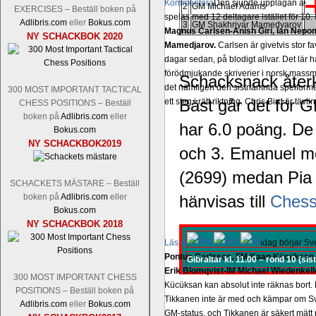
Kommentera
Den sjunde upplagan av Sinq
2
GM Michael Adams
EXERCISES – Beställ boken på
spelas med 12 deltagare istället för 10.
Adlibris.com
eller
Bokus.com
3
GM Shakhriyar Mamedyarov
Magnus Carlsen-Anish Giri, Ian Nep
NY SCHACKBOK 2020
Mamedjarov.
Carlsen är givetvis stor f
dagar sedan, på blodigt allvar. Det lä
förödmjukande skriverier i norsk massme
Schacksnack återk
det nämligen den sistnämnda spelformen 
300 MOST IMPORTANT TACTICAL
Bäst går det för 
ett steg i rätt riktning. Chris Bird är tävl
CHESS POSITIONS – Beställ
boken på
Adlibris.com
eller
har 6.0 poäng. De
Bokus.com
NY SCHACKBOK2019
och 3. Emanuel 
(2699) medan Pia 
SCHACKETS MÄSTARE – Beställ
boken på
Adlibris.com
eller
hänvisas till
Chess
Bokus.com
NY SCHACKBOK 2018
Läs de 3 kommentarerna
Idag börjar Sv
Pontus Carlsson, FM Kaan Kücüksan-G
Gibraltar kl. 11.00 – rond 10 (sis
Erik Blomqvist-IM Michael Wiedenkell
300 MOST IMPORTANT CHESS
Kücüksan kan absolut inte räknas bort.
POSITIONS – Beställ boken på
Tikkanen inte är med och kämpar om Sv
Adlibris.com
eller
Bokus.com
GM-status, och Tikkanen är säkert mätt p