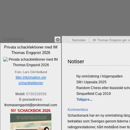
Erbjudanden
Startsidan
IM Thomas Engqvist ger s
Privata schacklektioner med IM
Thomas Engqvist 2026
Notiser
Foto: Lars OA Hedlund
Ny omröstning i högerspalten
Mer information om
SM i Uppsala 2025
schacklektioner
Random Chess eller klassiskt sc
Sinquefield Cup 2019
Mobil:
0730316558
E-postadress:
Tidigare...
thomasengqvist@protonmail.com
Kommentera
NY SCHACKBOK 2026
Schacksnack har en ny omröstning längst
betraktas som Sveriges genom tiderna st
ratingprestationer, hårt motstånd över t