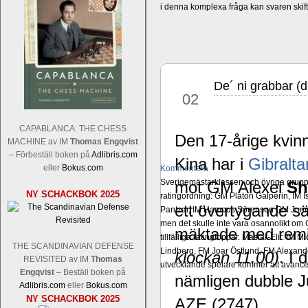
i denna komplexa fråga kan svaren ski
De´ ni grabbar (
feb
02
CAPABLANCA: THE CHESS
Den 17-årige kvi
MACHINE av IM
Thomas Engqvist
– Förbeställ boken på
Adlibris.com
Kina har i
Gibralta
eller
Bokus.com
Kommentera
Sverigemästarklassen och övriga grupper
mot GM Alexei
Sh
NY SCHACKBOK 2025
ratingordning: GM Platon Galperin, IM I
ett övertygande s
Pantzar, IM Hampus Sörensen GM Jonny 
men det skulle inte vara osannolikt o
mäktade med remi 
tillfälliga ratingtoppar. Mästar-Elit: 
THE SCANDINAVIAN DEFENSE
Lindberg, FM Joar Östlund, FM Alexande
klockan 11.00)
. I
REVISITED av IM
Thomas
utvecklande spelare kommer att avancer
Engqvist
– Beställ boken på
nämligen dubble 
Adlibris.com
eller
Bokus.com
NY SCHACKBOK 2025
AZE (2747).