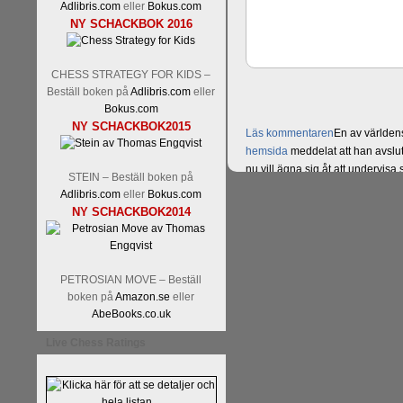
Adlibris.com
eller
Bokus.com
NY SCHACKBOK 2016
CHESS STRATEGY FOR KIDS –
Beställ boken på
Adlibris.com
eller
Bokus.com
NY SCHACKBOK2015
Läs kommentaren
En av världens
hemsida
meddelat att han avslut
nu vill ägna sig åt att undervis
STEIN – Beställ boken på
Vi som följt Kramniks schackkar
Adlibris.com
eller
Bokus.com
Spanskt, får vara tacksamma och 
NY SCHACKBOK2014
framtida projekt.
PETROSIAN MOVE – Beställ
boken på
Amazon.se
eller
AbeBooks.co.uk
Live Chess Ratings