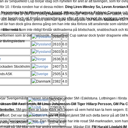
 av Sinquefield Cup börjar idag och nyheten för året är att tävlingen, som för övrig
för 10. I första ronden har vi dessa möten:
Ding Liren-Wesley So, Levon Aronian-
Ian Nepomniachtchi-Wiswanathan Anand, Hikaru Nakamura-Fabiano Caruana
oc
teln i Junior-VM är GM Jon Ludvig
Hammer
från Norge. Han har sakta men säkert, eft
 stor favorit och vill förstås revanschera sig efter att inte ha tagit de snabbare part
n och möter i dag den, precis som han själv, obesegrade GM Maxim
Matlakov
från 
 Det lär han dock göra denna gång om han inte ska förlora sitt anséende som värld
 massmedia som inte riktigt förstår skillnaderna på blixtschack, snabbschack och kl
Efter rond 8.
lformen som är den seriösaste. Sinquefield Cup saknar dock tyvärr dragserie vilket
2650
6.5
 är tävlingsledare
2610
6.0
2603
6.0
r
2636
6.0
Rockaden Stockholm
2407
5.5
unds ASK
2505
4.5
2382
4.0
rjar Sverigemästarklassen sina tävlingar under SM i Eskilstuna. Lottningen i först
2527
7.0
üksan-GM Axel Smith, IM Linus Johansson-GM Tiger Hillarp Persson, GM Pia C
2290
6.5
enkeller.
SM-gruppen är både stark och öppen så vem helst kan ta hem segern. En
ill
2298
6.5
s bort. Det var längesedan vi hade ett sådant jämnt SM och detta beror på att GM
r om Sverigemästartiteln. Den förstnämnde har inte rosat SM-marknaden, som han 
Viking Stockholm
2174
4.0
 mätt på SM-titlar och har andra prioriteringar. Mästar-Elit:
FM Harald Lögdahl-IM 