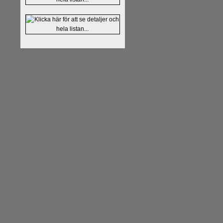
Kommentera
Alingsås Schacksäll
- 26 januari - är det premiär för
t