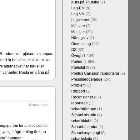
Kurs på Youtube
(7)
Lag-EM
(8)
Lag-VM
(7)
Lagschack
(20)
Mästare
(3)
Matcher
(29)
Näringsliv
(1)
Omröstning
(14)
OS
(32)
er Random, där pjäserna slumpas
Övrigt
(1 404)
and är bestämt att vit dam ska
Partier
(1 869)
alternativet har för- eller
Partislut
(886)
 varianter. Rösta en gång på
Pontus Carlsson rapporterar
(2)
Pressmeddelande
(24)
Problem
(7)
Rapport
(1)
Recensioner
(67)
reportage
(1)
Kommentera
schackförbund
(1)
Schackhistoria
(4)
schackklubb
(2)
gspurten för att det skall bli
Schacklitteratur
(1)
tydligt högre rating än han
Schackpsykologi
(2)
iska” namnen i
schackskola
(3)