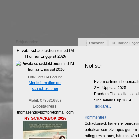
Erbjudanden
Startsidan
IM Thomas Engqvis
Privata schacklektioner med IM
Thomas Engqvist 2026
Notiser
Foto: Lars OA Hedlund
Ny omröstning i högerspal
Mer information om
SM i Uppsala 2025
schacklektioner
Random Chess eller klassi
Sinquefield Cup 2019
Mobil:
0730316558
E-postadress:
Tidigare...
thomasengqvist@protonmail.com
Kommentera
NY SCHACKBOK 2026
Schacksnack har en ny omröstnin
betraktas som Sveriges genom tid
ratingprestationer, hårt motstån