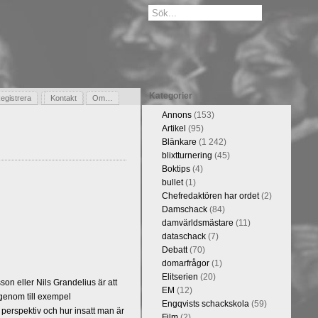
Kategorier
egistrera
Gästbok
Kontakt
Om…
Annons
(153)
Artikel
(95)
Blänkare
(1 242)
blixtturnering
(45)
Boktips
(4)
bullet
(1)
Chefredaktören har ordet
(2)
Damschack
(84)
damvärldsmästare
(11)
dataschack
(7)
Debatt
(70)
domarfrågor
(1)
Elitserien
(20)
n eller Nils Grandelius är att
EM
(12)
 genom till exempel
Engqvists schackskola
(59)
 perspektiv och hur insatt man är
Film
(2)