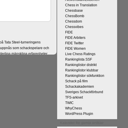
Chess in Translation
Chessbase
ChessBomb
Chessdom
Chessvibes
FIDE
FIDE Arbiters
på Tata Steel-turneringens
FIDE Twitter
kan uppnås som schackspelare och
FIDE Women
derliga mänskliga erfarenheter.
Live Chess Ratings
 med remivapnet Berlinvarianten i
Rankinglista SSF
Rankinglistor distrikt
cka till och all välgång med sina
Rankinglistor klubbar
Rankinglistor sökfunktion
Schack på film
Schackakademien
Sveriges Schackförbund
TFS-arkivet
TWIC
WhyChess
WordPress Plugin
Kalender för gamla artiklar