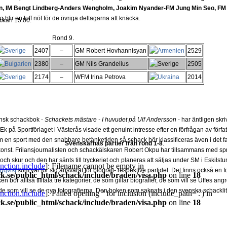
, IM Bengt Lindberg-Anders Wengholm, Joakim Nyander-FM Jung Min Seo, 
rg blir en tuff nöt för de övriga deltagarna att knäcka.
ockan 15.00.
Rond 9.
2407
–
GM Robert Hovhannisyan
2529
2380
–
GM Nils Grandelius
2505
2174
–
WFM Irina Petrova
2014
nsk schackbok -
Schackets mästare - I huvudet på Ulf Andersson
- har äntligen skr
Ek på Sportförlaget i Västerås visade ett genuint intresse efter en förfrågan av förf
m en sport med den snabbare betänketiden så schack bör klassificeras även i det f
Svenskarnas partier från rond 1-8
.
 konst. Frilansjournalisten och schackälskaren Robert Okpu har tillsammans med s
ch skur och den har sänts till tryckeriet och planeras att säljas under SM i Eskilstu
gqvist
som var för sig ansvarat för biografi- respektive partidel. Det finns också en 
oken bör alltså tilltala tre kategorier, de som gillar biografier, de som vill se Uffes 
som vill se de nya fotografierna. Den boken som saknats i den svenska schacklitte