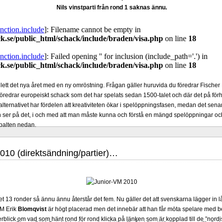
Nils vinstparti från rond 1 saknas ännu.
lett det nya året med en ny omröstning. Frågan gäller huruvida du föredrar Fisch
föredrar europeiskt schack som det har spelats sedan 1500-talet och där det på förh
lternativet har fördelen att kreativiteten ökar i spelöppningsfasen, medan det senare 
ser på det, i och med att man måste kunna och förstå en mängd spelöppningar och
spalten nedan.
010 (direktsändning/partier)…
t 13 ronder så ännu ännu återstår det fem. Nu gäller det att svenskarna lägger in lån
IM Erik
Blomqvist
är högt placerad men det innebär att han får möta spelare med be
överblick om vad som hänt rond för rond klicka på länken som är kopplad till de ”nord