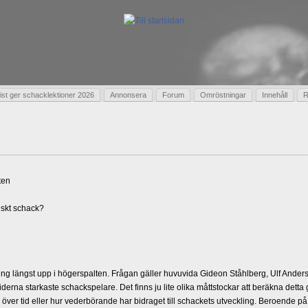
t ger schacklektioner 2026
Annonsera
Forum
Omröstningar
Innehåll
R
ten
skt schack?
g längst upp i högerspalten. Frågan gäller huvuvida Gideon Ståhlberg, Ulf Andersso
erna starkaste schackspelare. Det finns ju lite olika måttstockar att beräkna detta
d över tid eller hur vederbörande har bidraget till schackets utveckling. Beroende på