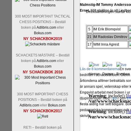
Malmstig-IM Tommy Andersson
Ernst.
Mitt stalltips är att Lindbe
Direktsändningen startar kl
300 MOST IMPORTANT TACTICAL
CHESS POSITIONS – Beställ
boken på
Adlibris.com
eller
5
IM Erik Blomqvist
Bokus.com
21
IM Radoslav Dimitrov
NY SCHACKBOK2019
17
WIM Inna Agrest
SCHACKETS MÄSTARE – Beställ
boken på
Adlibris.com
eller
Bokus.com
Läs de 8 kommentarerna
En sve
NY SCHACKBOK 2018
Herrar
Damer
Bomben
bedrifter i schackvärlden. Glenn 
årtiondena alltmer betraktats so
är annars spel, vetenskap eller
Engqvist arbetat med boken i ur o
300 MOST IMPORTANT CHESS
djupintervjuer med
Okpu
och
En
POSITIONS – Beställ boken på
flesta aldrig har sett tidigare. B
Adlibris.com
eller
Bokus.com
pedagogiska kommentarer och de 
NY SCHACKBOK2017
skrivits....
RETI – Beställ boken på