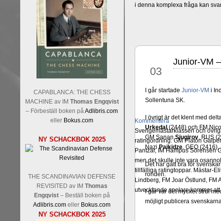
i denna komplexa fråga kan sva
Junior-VM –
aug
03
I går startade
Junior-VM
i In
CAPABLANCA: THE CHESS
Sollentuna SK.
MACHINE av IM
Thomas Engqvist
– Förbeställ boken på
Adlibris.com
I övrigt är det klent med de
eller
Bokus.com
Kommentera
Urkedal
(2448) och FM Nico
Sverigemästarklassen och övriga 
GM Sanan
Sjugirov
, RUS (
NY SCHACKBOK 2025
ratingordning: GM Platon Galper
Nazi
Paikidze
, GEO (2416), 
Pantzar, IM Hampus Sörensen GM
men det skulle inte vara osann
Det har gått bra för svenska
tillfälliga ratingtoppar. Mästar
ronden.
THE SCANDINAVIAN DEFENSE
Lindberg, FM Joar Östlund, FM A
REVISITED av IM
Thomas
utvecklande spelare kommer att 
I går var det mycket strul m
Engqvist
– Beställ boken på
möjligt publicera svenskarna
Adlibris.com
eller
Bokus.com
NY SCHACKBOK 2025