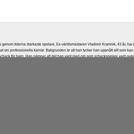
 genom tiderna starkaste spelare, Ex-världsmästaren Vladimir Kramnik, 43 år, har 
at sin professionella karriär. Bakgrunden är att han tycker han uppnått allt som 
a schack för barn. Han nämner att det han varit med om som schackspelare varit ovär
riär och upplevt milstolpen i schackhistorien när han besegrade Kasparov år 2000,
nöjda över alla de partierna han producerat ända fram tills nu och önska honom ly