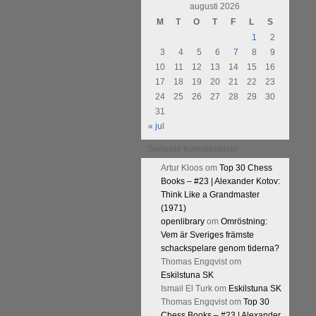
urnering i Alingsås 4-5 maj. Idag
augusti 2026
M
T
O
T
F
L
S
1
2
3
4
5
6
7
8
9
10
11
12
13
14
15
16
17
18
19
20
21
22
23
24
25
26
27
28
29
30
31
« jul
Senaste kommentarer
Artur Kloos
om
Top 30 Chess
Books – #23 | Alexander Kotov:
Think Like a Grandmaster
(1971)
openlibrary
om
Omröstning:
Vem är Sveriges främste
schackspelare genom tiderna?
Thomas Engqvist
om
Eskilstuna SK
Ismail El Turk
om
Eskilstuna SK
Thomas Engqvist
om
Top 30
Chess Books – #23 | Alexander