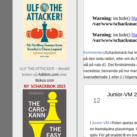
Kommentera
Schacksnack har in
på den sista raden, eller om du 
stå på ruta d1. Det förstnämnda a
ULF THE ATTACKER – Beställ
nackdelar, beroende på hur man 
boken på
Adlibris.com
eller
svarsalternativ 1 eller 2 i höger
Bokus.com
NY SCHACKBOK 2023
Junior-VM 2
aug
12
I
Junior-VM
i Polen spelas de
en framskjutna placeringar. 
själv. För att snabbt få en 