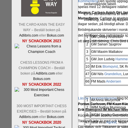
Kommentera
Den sjunde upplagan
nedanstående tabell.
spelas med 12 deltagare istället 
Magnus Carlsen-Anish Giri, 
En av storfavoriterna till ti
Mamedjarov.
Carlsen är givetvis
inledning, närmat sig toppe
dagar sedan, på blodigt allvar.
THE CARO-KANN THE EASY
förödmjukande skriverier i norsk
WAY – Beställ boken på
Adlibris.com
eller
Bokus.com
det nämligen den sistnämnda spe
1
GM Dmitry Andreikin
NY SCHACKBOK 2023
ett steg i rätt riktning. Chris Bird
2
GM Sanan Sjugirov
3
GM Maxim Matlakov
5
GM Jon Ludvig
Hamme
CHESS LESSONS FROM A
10
IM Erik
Blomqvist
, SK 
CHAMPION COACH – Beställ
boken på
Adlibris.com
eller
47
GM Nils
Grandelius
, L
Bokus.com
66
FM Mads
Andersen
NY SCHACKBOK 2022
Läs de 3 kommentarerna
Idag bö
1
IM Anna Muzychuk
Pontus Carlsson, FM Kaan Küc
300 MOST IMPORTANT CHESS
2
WIM Nafisa Muminova
Erik Blomqvist-IM Michael Wied
EXERCISES – Beställ boken på
3
WGM Sopiko Guramishv
Kücüksan kan absolut inte räkna
Adlibris.com
eller
Bokus.com
Tikkanen inte är med och kämpa
NY SCHACKBOK 2020
47
WIM Inna
Agrest
, Team 
GM-status, och Tikkanen är säkert