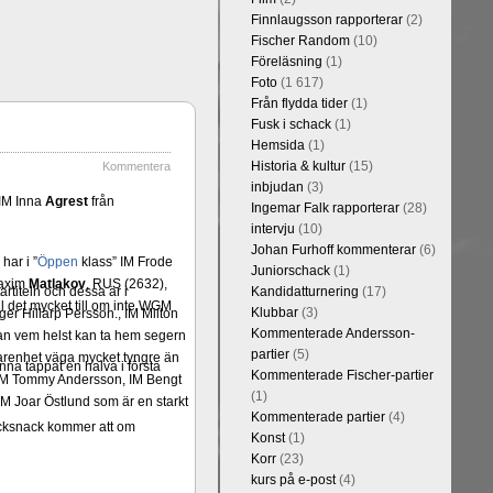
Finnlaugsson rapporterar
(2)
Fischer Random
(10)
Föreläsning
(1)
Foto
(1 617)
Från flydda tider
(1)
Fusk i schack
(1)
Hemsida
(1)
Historia & kultur
(15)
Kommentera
inbjudan
(3)
IM Inna
Agrest
från
Ingemar Falk rapporterar
(28)
intervju
(10)
Johan Furhoff kommenterar
(6)
har i ”
Öppen
klass” IM Frode
Juniorschack
(1)
Maxim
Matlakov
, RUS (2632),
rtiteln och dessa är i
Kandidatturnering
(17)
l det mycket till om inte WGM
Klubbar
(3)
er Hillarp Persson., IM Milton
Kommenterade Andersson-
an vem helst kan ta hem segern
partier
(5)
arenhet väga mycket tyngre än
na tappat en halva i första
Kommenterade Fischer-partier
n, IM Tommy Andersson, IM Bengt
(1)
M Joar Östlund som är en starkt
Kommenterade partier
(4)
hacksnack kommer att om
Konst
(1)
Korr
(23)
kurs på e-post
(4)