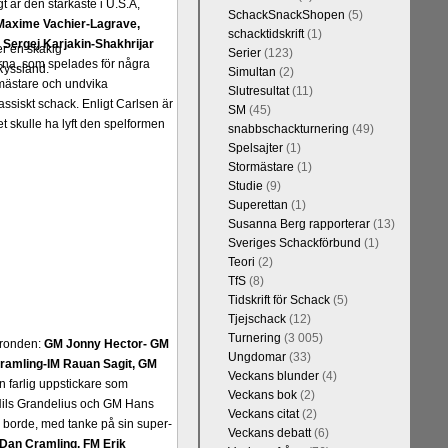
t är den starkaste i U.S.A,
SchackSnackShopen
(5)
Maxime Vachier-Lagrave,
schacktidskrift
(1)
h
Sergej Karjakin-Shakhrijar
er en skakig
Serier
(123)
ierna, som spelades för några
Ryssland.
Simultan
(2)
smästare och undvika
Slutresultat
(11)
assiskt schack. Enligt Carlsen är
SM
(45)
 skulle ha lyft den spelformen
snabbschackturnering
(49)
Spelsajter
(1)
Stormästare
(1)
Studie
(9)
Superettan
(1)
Susanna Berg rapporterar
(13)
Sveriges Schackförbund
(1)
Teori
(2)
TfS
(8)
Tidskrift för Schack
(5)
Tjejschack
(12)
Turnering
(3 005)
a ronden:
GM Jonny Hector- GM
Ungdomar
(33)
ramling-IM Rauan Sagit, GM
Veckans blunder
(4)
 farlig uppstickare som
Veckans bok
(2)
 Nils Grandelius och GM Hans
Veckans citat
(2)
borde, med tanke på sin super-
Veckans debatt
(6)
Dan Cramling, FM Erik