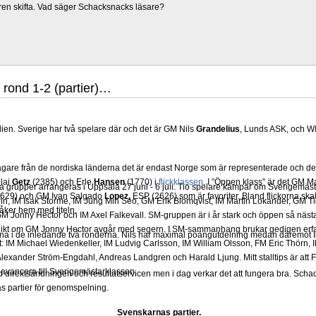
ren skifta. Vad säger Schacksnacks läsare?
 rond 1-2 (partier)…
dien. Sverige har två spelare där och det är GM Nils
Grandelius
, Lunds ASK, och W
ltagare från de nordiska länderna det är endast Norge som är representerade och de 
lai
Getz
(2385) och Erle
Hansen
(1770) i
flickklassen
. I ”Öppen klass” är det GM 
grupper arrangeras i Uppsala 27 juni - 6 juli. Tio spelare kämpar om Sverigemästa
2629) och GM Ivan Salgado
Lopez,
ESP (2626) som är favoriter. Bland flickorna skal
in, IM Isak Storme, IM Jung Min Seo, GM Erik Blomqvist, IM Martin Lokander, GM Tig
åker hem med titeln.
 Jonny Hector och IM Axel Falkevall. SM-gruppen är i år stark och öppen så näst
olikt om GM Jonny Hector avgår med segern. I SM-sammanhang brukar gedigen erf
rna i de inledande två ronderna. Nils har maximal poängutdelning medan däremot In
-Elit: IM Michael Wiedenkeller, IM Ludvig Carlsson, IM William Olsson, FM Eric Thör
lexander Ström-Engdahl, Andreas Landgren och Harald Ljung. Mitt stalltips är att F
avancera till Sverigemästarklassen.
ed direktsändningen och resultatservicen men i dag verkar det att fungera bra. Sc
s partier för genomspelning.
Svenskarnas partier.