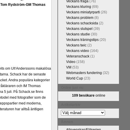
Veckans fråga
(76)
FM Tom Rydström-GM Thomas
Veckans kluring
(69)
Veckans miniatyrparti
(26)
Veckans problem
(8)
Veckans schacksida
(2)
Veckans slutspel
(39)
Veckans studie
(30)
Veckans träningstips
(20)
Veckans twic
(2)
Veckans video
(164)
Veteranschack
(1)
Video
(158)
VM
(53)
ivits om Ulf Anderssons makalösa
Webmasters fundering
(32)
attarna. Schack har de senaste
World Cup
(23)
acket. Andra populära kategorier
pråkläraren och IM Thomas
Online just nu
na 5 juli. På Schack.se finns
109 besökare
online
fotodel med fotografier som de
angreppspartier med moderna,
Artikelarkiv
raturen har alltså äntligen
Artikelarkiv
Ämnen
Allsvenskan/Elitserien