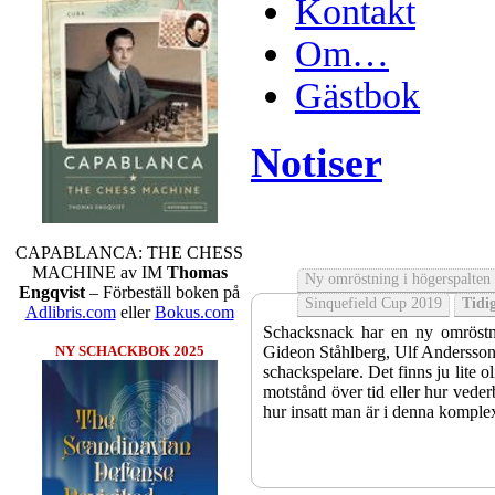
Kontakt
Om…
Gästbok
Notiser
CAPABLANCA: THE CHESS
MACHINE av IM
Thomas
Ny omröstning i högerspalten
Engqvist
– Förbeställ boken på
Sinquefield Cup 2019
Tidig
Adlibris.com
eller
Bokus.com
Schacksnack har en ny omröstni
Gideon Ståhlberg, Ulf Andersson e
NY SCHACKBOK 2025
schackspelare. Det finns ju lite o
motstånd över tid eller hur veder
hur insatt man är i denna komple