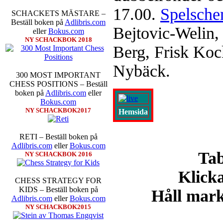
inte ha tagit de snabbare partier
17.00.
Spelsche
SCHACKETS MÄSTARE –
göra denna gång om han inte s
Beställ boken på
Adlibris.com
skriverier i norsk massmedia som 
Bejtovic-Welin,
eller
Bokus.com
schack. Enligt Carlsen är det n
NY SCHACKBOK 2018
saknar dock tyvärr dragserie vil
Berg, Frisk Ko
tävlingsledare
Nybäck.
300 MOST IMPORTANT
CHESS POSITIONS – Beställ
boken på
Adlibris.com
eller
Bokus.com
NY SCHACKBOK2017
Hemsida
RETI – Beställ boken på
Idag börjar Sverigemästarklas
Adlibris.com
eller
Bokus.com
Lottningen i första ronden:
GM 
Tab
NY SCHACKBOK 2016
Smith, IM Linus Johansson-
Erik Blomqvist-IM Michael Wi
Klicka
segern. En farlig uppstickare s
CHESS STRATEGY FOR
sådant jämnt SM och detta ber
KIDS – Beställ boken på
Håll markö
kämpar om Sverigemästartiteln.
Adlibris.com
eller
Bokus.com
på sin super-GM-status, och Tikka
NY SCHACKBOK2015
FM Harald Lögdahl-IM Dan
Lindberg-Anders Wengholm,