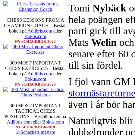
Tomi
Nybäck
oc
hela poängen eft
CHESS LESSONS FROM A
Schacksnack har inlett det nya
CHAMPION COACH – Beställ
parti gick till 
föredrar Fischer Random, där pjä
boken på
Adlibris.com
eller
som det har spelats sedan 1500-t
Bokus.com
Mats
Welin
och
förstnämnda alternativet har f
NY SCHACKBOK 2022
alternativet har för- eller nack
senare efter 60 
förstå en mängd spelöppningar o
nedan.
till sin fördel.
300 MOST IMPORTANT
CHESS EXERCISES – Beställ
boken på
Adlibris.com
eller
I fjol vann GM
Bokus.com
NY SCHACKBOK 2020
stormästareturn
även i år bör ha
300 MOST IMPORTANT
TACTICAL CHESS
Den sjunde upplagan av Sinquefie
POSITIONS – Beställ boken på
som för övrigt är den starkaste i
Naturligtvis bli
Adlibris.com
eller
Bokus.com
möten:
Ding Liren-Wesley So
NY SCHACKBOK2019
Giri, Ian Nepomniachtchi-
dubbelronder oc
Karjakin-Shakhrijar Mamedj