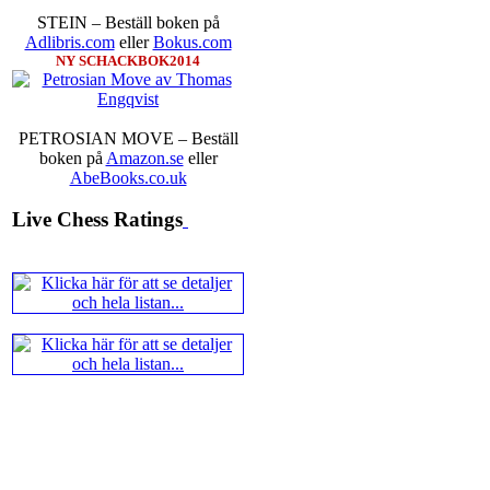
Ernst.
Mitt stalltips är att Lindbe
STEIN – Beställ boken på
Adlibris.com
eller
Bokus.com
NY SCHACKBOK2014
PETROSIAN MOVE – Beställ
boken på
Amazon.se
eller
AbeBooks.co.uk
En svensk schackbok -
Schacket
Live Chess Ratings
äntligen skrivits om Ulf Ander
Västerås visade ett genuint intr
alltmer betraktats som en sport m
Andra populära kategorier är an
Robert Okpu har tillsammans me
och den har sänts till tryckerie
djupintervjuer med
Okpu
och
En
också en fotodel med fotografier so
de som gillar biografier, de so
de som vill se de nya fotografi
äntligen skrivits....