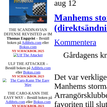
aug
12
Manhems sto
(direktsändn
THE SCANDINAVIAN
DEFENSE REVISITED av IM
Sverigemästarklassen och övriga g
Thomas Engqvist
– Beställ
Kommentera
kämpar om Sverigemästartiteln o
boken på
Adlibris.com
eller
Min Seo, GM Erik Blomqvist, I
Bokus.com
Hampus Sörensen GM Jonny Hecto
NY SCHACKBOK 2025
Gårdagens kn
vem helst kan ta hem segern men
SM-sammanhang brukar gedigen er
Michael Wiedenkeller, IM Ludv
ULF THE ATTACKER –
IM Bengt Lindberg, FM Joar Ö
Beställ boken på
Adlibris.com
Ljung. Mitt stalltips är att FM 
eller
Bokus.com
Det var verklige
Sverigemästarklassen.
NY SCHACKBOK 2023
Manhems stormäs
Arrangörsklubb
THE CARO-KANN THE
EASY WAY – Beställ boken på
favoriten till s
Adlibris.com
eller
Bokus.com
NY SCHACKBOK 2023