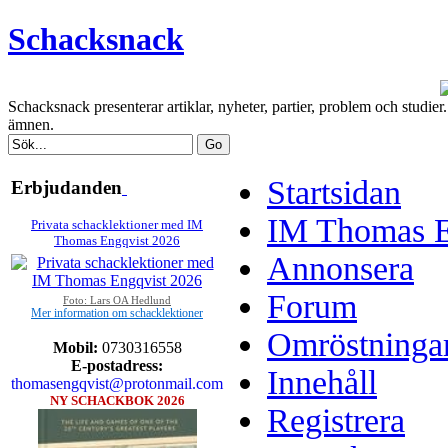
Schacksnack
Schacksnack presenterar artiklar, nyheter, partier, problem och studi
ämnen.
Startsidan
Erbjudanden
IM Thomas En
Privata schacklektioner med IM
Thomas Engqvist 2026
Annonsera
Forum
Foto: Lars OA Hedlund
Mer information om schacklektioner
Omröstninga
Mobil:
0730316558
E-postadress:
Innehåll
thomasengqvist@protonmail.com
NY SCHACKBOK 2026
Registrera