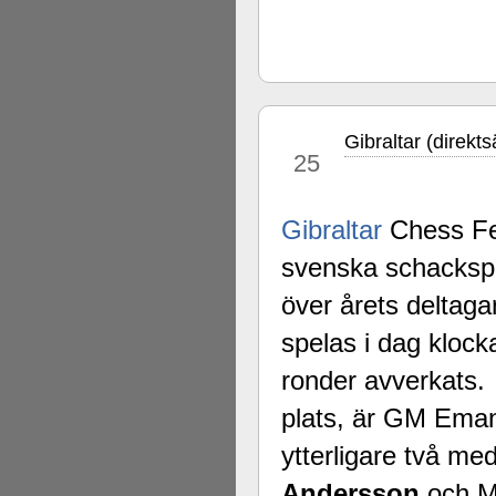
Gibraltar (direk
jan
25
Gibraltar
Chess Fes
svenska schackspel
över årets deltaga
spelas i dag klock
ronder avverkats.
plats, är GM Ema
ytterligare två me
Andersson
och 