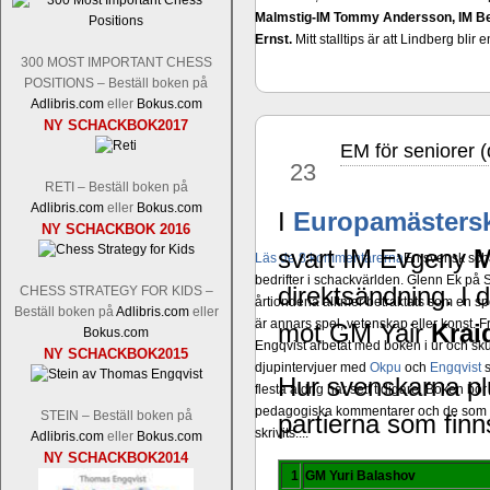
Malmstig-IM Tommy Andersson, IM B
Ernst.
Mitt stalltips är att Lindberg blir 
300 MOST IMPORTANT CHESS
POSITIONS – Beställ boken på
Adlibris.com
eller
Bokus.com
NY SCHACKBOK2017
EM för seniorer 
aug
23
RETI – Beställ boken på
Adlibris.com
eller
Bokus.com
I
Europamästers
NY SCHACKBOK 2016
svart IM Evgeny
M
Läs de 8 kommentarerna
En svensk sch
bedrifter i schackvärlden. Glenn Ek på S
direktsändning. I 
CHESS STRATEGY FOR KIDS –
årtiondena alltmer betraktats som en sp
Beställ boken på
Adlibris.com
eller
är annars spel, vetenskap eller konst.
mot GM Yair
Kra
Bokus.com
Engqvist arbetat med boken i ur och skur
NY SCHACKBOK2015
djupintervjuer med
Okpu
och
Engqvist
s
Hur svenskarna p
flesta aldrig har sett tidigare. Boken bör
pedagogiska kommentarer och de som vil
STEIN – Beställ boken på
partierna som finn
skrivits....
Adlibris.com
eller
Bokus.com
NY SCHACKBOK2014
1
GM Yuri Balashov