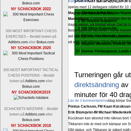
Kommentera
Den sjunde upplagan av Sinq
Bokus.com
spelas med 12 deltagare istället för 10.
NY SCHACKBOK 2022
Magnus Carlsen-Anish Giri, Ian Nep
1
GM Nikolai Pushkov
Mamedjarov.
Carlsen är givetvis stor f
2
IM Valentin Bogdanov
dagar sedan, på blodigt allvar. Det lä
3
GM Viktor Kupreichik
förödmjukande skriverier i norsk massme
300 MOST IMPORTANT CHESS
21
FM Nils Åke Malmdin, Sundsv
det nämligen den sistnämnda spelformen 
EXERCISES – Beställ boken på
Adlibris.com
eller
Bokus.com
ett steg i rätt riktning. Chris Bird är tävl
22
Magnus Wahlbom, Rödeby S
NY SCHACKBOK 2020
37
Gunnar Finnlaugsson, Lunds
300 MOST IMPORTANT TACTICAL
Turneringen går ut
CHESS POSITIONS – Beställ
boken på
Adlibris.com
eller
direktsändning
av 
Bokus.com
NY SCHACKBOK2019
minuter för 40 dra
Läs de 3 kommentarerna
Idag börjar Sv
Pontus Carlsson, FM Kaan Kücüksan-G
SCHACKETS MÄSTARE – Beställ
Erik Blomqvist-IM Michael Wiedenkell
boken på
Adlibris.com
eller
Kücüksan kan absolut inte räknas bort.
Bokus.com
Tikkanen inte är med och kämpar om Sv
NY SCHACKBOK 2018
GM-status, och Tikkanen är säkert mätt p