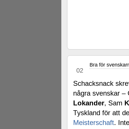
Bra för svenskarn
nov
02
Schacksnack skrev
några svenskar –
Lokander
, Sam
K
Tyskland för att d
Meisterschaft
. In