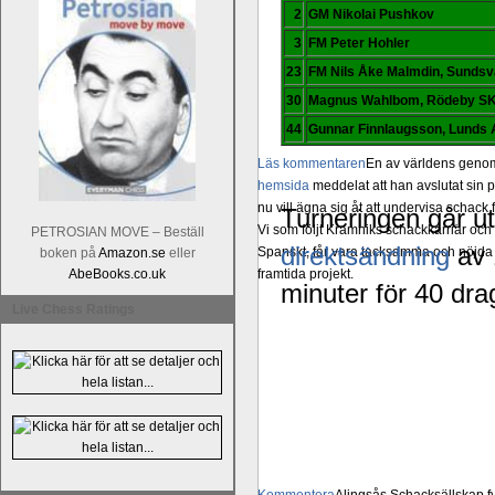
2
GM Nikolai Pushkov
3
FM Peter Hohler
23
FM Nils Åke Malmdin, Sundsv
30
Magnus Wahlbom, Rödeby S
44
Gunnar Finnlaugsson, Lunds
Läs kommentaren
En av världens genom 
hemsida
meddelat att han avslutat sin 
nu vill ägna sig åt att undervisa schac
Turneringen går ut
Vi som följt Kramniks schackkarriär oc
PETROSIAN MOVE – Beställ
direktsändning
av 
Spanskt, får vara tacksamma och nöjda ö
boken på
Amazon.se
eller
framtida projekt.
AbeBooks.co.uk
minuter för 40 dra
Live Chess Ratings