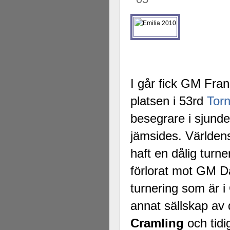
I går fick GM Fran
platsen i 53rd
Tor
besegrare i sjun
jämsides. Världen
haft en dålig turne
förlorat mot GM 
turnering som är i
annat sällskap a
Cramling
och tid