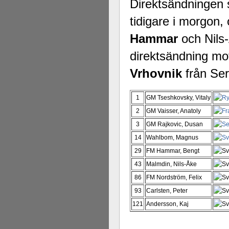
Direktsändningen s
tidigare i morgon
Hammar
och Nils
direktsändning m
Vrhovnik
från Se
1
GM Tseshkovsky, Vitaly
2
GM Vaisser, Anatoly
3
GM Rajkovic, Dusan
14
Wahlbom, Magnus
29
FM Hammar, Bengt
43
Malmdin, Nils-Åke
86
FM Nordström, Felix
93
Carlsten, Peter
121
Andersson, Kaj