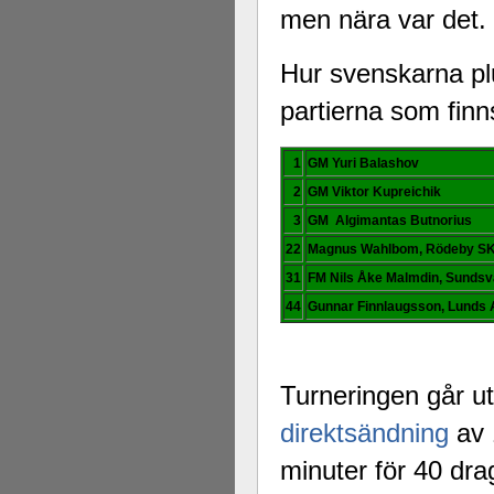
men nära var det.
Hur svenskarna p
partierna som finn
1
GM Yuri Balashov
2
GM Viktor Kupreichik
3
GM Algimantas Butnorius
22
Magnus Wahlbom, Rödeby S
31
FM Nils Åke Malmdin, Sundsv
44
Gunnar Finnlaugsson, Lunds
Turneringen går ut
direktsändning
av 
minuter för 40 dra