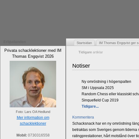
Erbjudanden
Startsidan
IM Thomas Engqvist ger s
Privata schacklektioner med IM
Tidigare
artiklar
Thomas Engqvist 2026
Notiser
Ny omröstning i högerspalten
SM i Uppsala 2025
Random Chess eller klassiskt sc
Sinquefield Cup 2019
Tidigare...
Foto: Lars OA Hedlund
Kommentera
Mer information om
schacklektioner
Schacksnack har en ny omröstning längst
betraktas som Sveriges genom tiderna st
Mobil:
0730316558
ratingprestationer, hårt motstånd över t