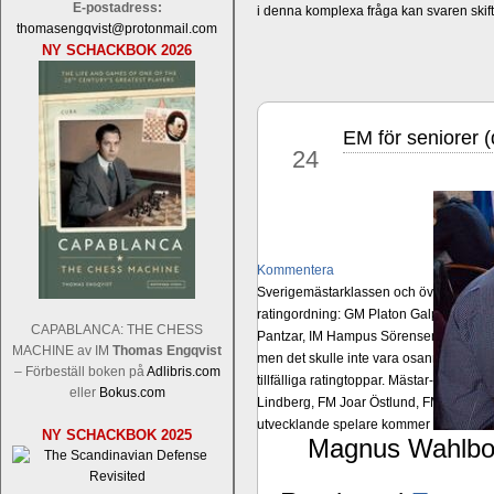
E-postadress:
i denna komplexa fråga kan svaren ski
thomasengqvist@protonmail.com
NY SCHACKBOK 2026
EM för seniorer 
aug
24
Kommentera
Sverigemästarklassen och övriga grupper
ratingordning: GM Platon Galperin, IM I
CAPABLANCA: THE CHESS
Pantzar, IM Hampus Sörensen GM Jonny 
MACHINE av IM
Thomas Engqvist
men det skulle inte vara osannolikt o
– Förbeställ boken på
Adlibris.com
tillfälliga ratingtoppar. Mästar-Elit: 
eller
Bokus.com
Lindberg, FM Joar Östlund, FM Alexande
utvecklande spelare kommer att avancer
NY SCHACKBOK 2025
Magnus Wahlbom