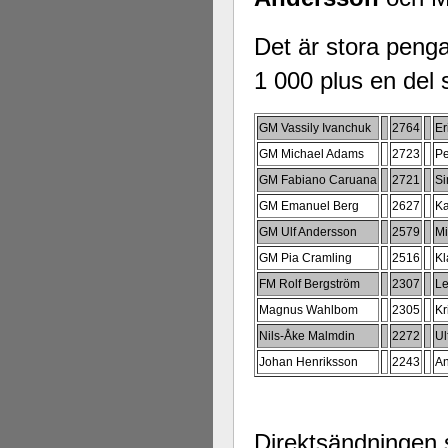
Det är stora pengar
1 000 plus en del 
GM Vassily Ivanchuk
2764
Er
GM Michael Adams
2723
Pe
GM Fabiano Caruana
2721
Si
GM Emanuel Berg
2627
Ka
GM Ulf Andersson
2579
Mi
GM Pia Cramling
2516
Kl
FM Rolf Bergström
2307
Le
Magnus Wahlbom
2305
Kr
Nils-Åke Malmdin
2272
Ul
Johan Henriksson
2243
An
Direktsändningen 