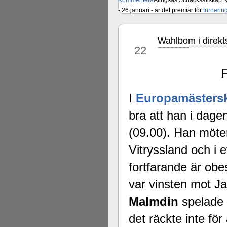
Kommentera
Alingsås Schacksällskap fyl
- 26 januari - är det premiär för
turneri
Wahlbom i direkt
aug
22
F
I
Europamästers
bra att han i dage
(09.00). Han möt
Vitryssland och i
fortfarande är ob
var vinsten mot J
Malmdin
spelade 
det räckte inte för