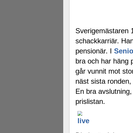
Sverigemästaren
schackkarriär. Han
pensionär. I
Seni
bra och har häng på
går vunnit mot st
näst sista ronden
En bra avslutning,
prislistan.