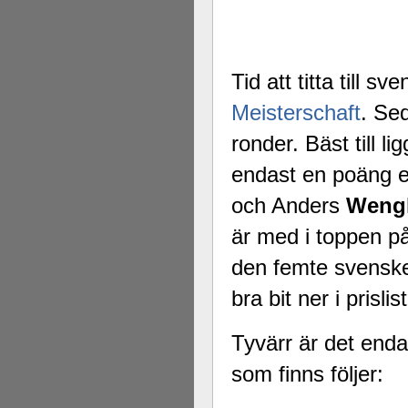
Tid att titta till 
Meisterschaft
. Se
ronder. Bäst till l
endast en poäng e
och Anders
Weng
är med i toppen p
den femte svens
bra bit ner i prislis
Tyvärr är det enda
som finns följer: