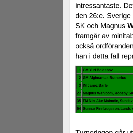
intressantaste. De
den 26:e. Sverige
SK och Magnus
W
framgår av minitab
också ordförande
han i detta fall re
1
GM Yuri Balashov
2
GM Algimantas Butnorius
3
IM Janez Barle
27
Magnus Wahlbom, Rödeby S
35
FM Nils Åke Malmdin, Sundsv
54
Gunnar Finnlaugsson, Lunds
Turneringen går ut