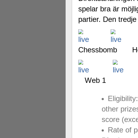
spelar bra är möjl
partier. Den tredj
Chessbomb 
Web 1
Eligibilit
other priz
score (exc
Rate of 