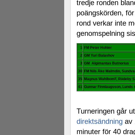
tredje ronden bla
poängskörden, för
rond verkar inte m
genomspelning sist
1
FM Peter Hohler
2
GM Yuri Balashov
3
GM Algimantas Butnorius
30
FM Nils Åke Malmdin, Sundva
35
Magnus WahlbomF, Rödeby 
41
Gunnar Finnlaugsson, Lunds
Turneringen går ut
direktsändning
av 
minuter för 40 dra