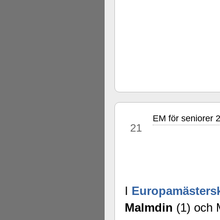
EM för seniorer 
aug
21
I
Europamästers
Malmdin
(1) och