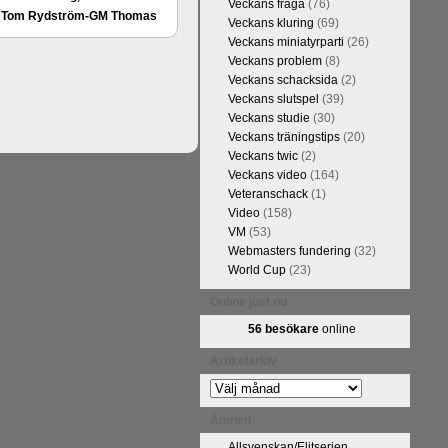
Veckans fråga
(76)
FM Tom Rydström-GM Thomas
Veckans kluring
(69)
Veckans miniatyrparti
(26)
Veckans problem
(8)
Veckans schacksida
(2)
Veckans slutspel
(39)
Veckans studie
(30)
Veckans träningstips
(20)
Veckans twic
(2)
Veckans video
(164)
Veteranschack
(1)
Video
(158)
VM
(53)
ivits om Ulf Anderssons makalösa
Webmasters fundering
(32)
attarna. Schack har de senaste
World Cup
(23)
acket. Andra populära kategorier
pråkläraren och IM Thomas
Online just nu
na 5 juli. På Schack.se finns
56 besökare
online
fotodel med fotografier som de
angreppspartier med moderna,
Artikelarkiv
raturen har alltså äntligen
Artikelarkiv
Ämnen
Allsvenskan/Elitserien