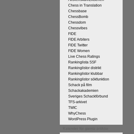
Chess in Translation
Chessbase
ChessBomb
Chessdom
Chessvibes
FIDE
FIDE Arbiters
på Tata Steel-turneringens
FIDE Twitter
kan uppnås som schackspelare och
FIDE Women
derliga mänskliga erfarenheter.
Live Chess Ratings
 med remivapnet Berlinvarianten i
Rankinglista SSF
Rankinglistor distrikt
cka till och all välgång med sina
Rankinglistor klubbar
Rankinglistor sökfunktion
Schack på film
Schackakademien
Sveriges Schackförbund
TFS-arkivet
TWIC
WhyChess
WordPress Plugin
Kalender för gamla artiklar