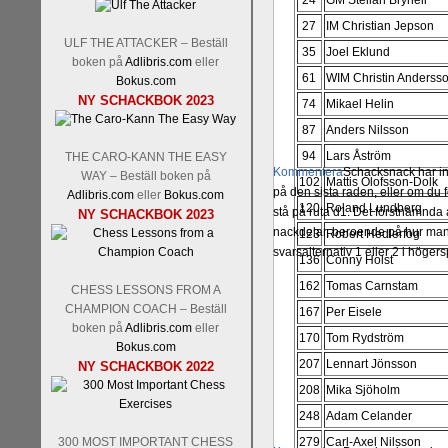
24
GM Stellan Brynell
27
IM Christian Jepson
ULF THE ATTACKER – Beställ
35
Joel Eklund
boken på
Adlibris.com
eller
61
WIM Christin Anderss
Bokus.com
NY SCHACKBOK 2023
74
Mikael Helin
87
Anders Nilsson
94
Lars Åström
THE CARO-KANN THE EASY
Kommentera
Schacksnack har in
WAY – Beställ boken på
102
Mattis Olofsson-Dolk
på den sista raden, eller om du 
Adlibris.com
eller
Bokus.com
120
Roland Lundberg
stå på ruta d1. Det förstnämnda a
NY SCHACKBOK 2023
nackdelar, beroende på hur man 
123
Robert Hedlerfog
svarsalternativ 1 eller 2 i höger
136
Conny Holst
162
Tomas Carnstam
CHESS LESSONS FROM A
CHAMPION COACH – Beställ
167
Per Eisele
boken på
Adlibris.com
eller
170
Tom Rydström
Bokus.com
207
Lennart Jönsson
NY SCHACKBOK 2022
208
Mika Sjöholm
248
Adam Celander
300 MOST IMPORTANT CHESS
279
Carl-Axel Nilsson