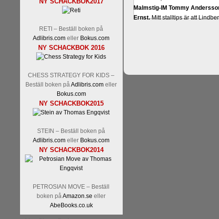
NY SCHACKBOK2017
Malmstig-IM Tommy Andersson
Ernst.
Mitt stalltips är att Lindbe
RETI – Beställ boken på
Adlibris.com
eller
Bokus.com
NY SCHACKBOK 2016
CHESS STRATEGY FOR KIDS –
Beställ boken på
Adlibris.com
eller
Bokus.com
NY SCHACKBOK2015
Läs de 8 kommentarerna
En sve
bedrifter i schackvärlden. Glenn 
STEIN – Beställ boken på
årtiondena alltmer betraktats so
Adlibris.com
eller
Bokus.com
är annars spel, vetenskap eller
NY SCHACKBOK2014
Engqvist arbetat med boken i ur o
djupintervjuer med
Okpu
och
En
flesta aldrig har sett tidigare. B
pedagogiska kommentarer och de 
PETROSIAN MOVE – Beställ
skrivits....
boken på
Amazon.se
eller
AbeBooks.co.uk