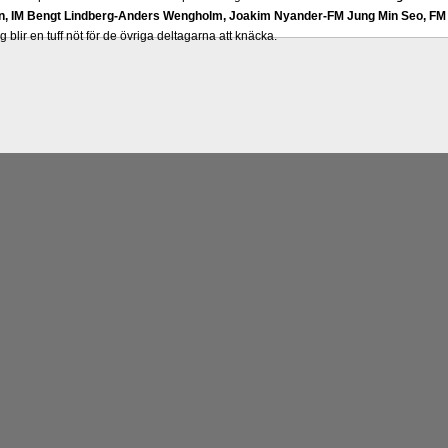
, IM Bengt Lindberg-Anders Wengholm, Joakim Nyander-FM Jung Min Seo, 
rg blir en tuff nöt för de övriga deltagarna att knäcka.
nsk schackbok -
Schackets mästare - I huvudet på Ulf Andersson
- har äntligen skr
Ek på Sportförlaget i Västerås visade ett genuint intresse efter en förfrågan av förf
m en sport med den snabbare betänketiden så schack bör klassificeras även i det f
 konst. Frilansjournalisten och schackälskaren Robert Okpu har tillsammans med s
ch skur och den har sänts till tryckeriet och planeras att säljas under SM i Eskilstu
gqvist
som var för sig ansvarat för biografi- respektive partidel. Det finns också en 
oken bör alltså tilltala tre kategorier, de som gillar biografier, de som vill se Uffes 
som vill se de nya fotografierna. Den boken som saknats i den svenska schacklitte