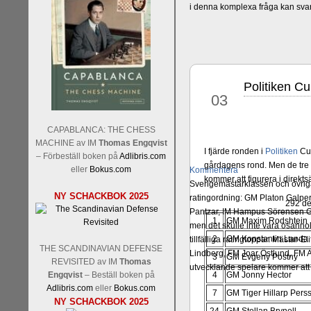
i denna komplexa fråga kan sva
Politiken C
aug
03
CAPABLANCA: THE CHESS
MACHINE av IM
Thomas Engqvist
I fjärde ronden i
Politiken
Cup
– Förbeställ boken på
Adlibris.com
gårdagens rond. Men de tr
eller
Bokus.com
Kommentera
kommer att figurera i direkt
Sverigemästarklassen och övriga 
NY SCHACKBOK 2025
ratingordning: GM Platon Galper
292 de
Pantzar, IM Hampus Sörensen GM
1
GM Maxim Rodshtein
men det skulle inte vara osann
2
GM Konstantin Landa
tillfälliga ratingtoppar. Mästar
THE SCANDINAVIAN DEFENSE
Lindberg, FM Joar Östlund, FM A
3
GM Evgeny Postny
REVISITED av IM
Thomas
utvecklande spelare kommer att 
Engqvist
– Beställ boken på
4
GM Jonny Hector
Adlibris.com
eller
Bokus.com
7
GM Tiger Hillarp Pers
NY SCHACKBOK 2025