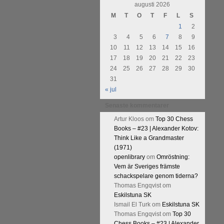
urnering i Alingsås 4-5 maj. Idag
augusti 2026
M
T
O
T
F
L
S
1
2
3
4
5
6
7
8
9
10
11
12
13
14
15
16
17
18
19
20
21
22
23
24
25
26
27
28
29
30
31
« jul
Senaste kommentarer
Artur Kloos
om
Top 30 Chess
Books – #23 | Alexander Kotov:
Think Like a Grandmaster
(1971)
openlibrary
om
Omröstning:
Vem är Sveriges främste
schackspelare genom tiderna?
Thomas Engqvist
om
Eskilstuna SK
Ismail El Turk
om
Eskilstuna SK
Thomas Engqvist
om
Top 30
Chess Books – #23 | Alexander