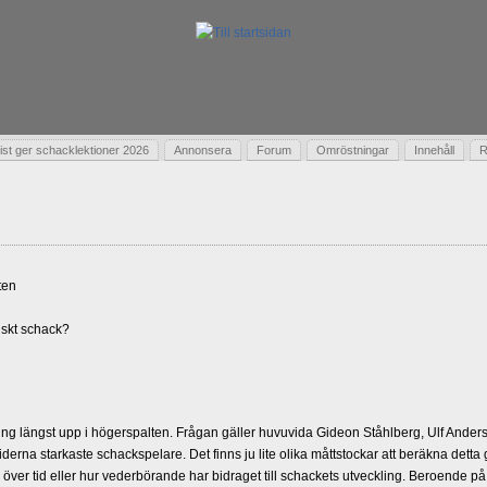
t ger schacklektioner 2026
Annonsera
Forum
Omröstningar
Innehåll
R
ten
skt schack?
g längst upp i högerspalten. Frågan gäller huvuvida Gideon Ståhlberg, Ulf Andersso
erna starkaste schackspelare. Det finns ju lite olika måttstockar att beräkna detta
d över tid eller hur vederbörande har bidraget till schackets utveckling. Beroende på