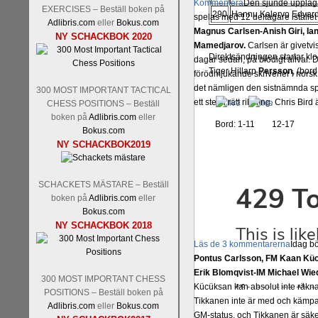
Kommentera
Den sjunde upplagan
EXERCISES – Beställ boken på
290
Hannu Kalervo Edvar
spelas med 12 deltagare istället 
Adlibris.com
eller
Bokus.com
Magnus Carlsen-Anish Giri, 
NY SCHACKBOK 2020
Mamedjarov.
Carlsen är givetvis
Direktsändningen startar klo
dagar sedan, på blodigt allvar.
Tiger Hillarp
Persson
, (bor
förödmjukande skriverier i norsk
det nämligen den sistnämnda spe
300 MOST IMPORTANT TACTICAL
ett steg i rätt riktning. Chris Bird
CHESS POSITIONS – Beställ
boken på
Adlibris.com
eller
Bord: 1-11 12-17
Bokus.com
NY SCHACKBOK2019
SCHACKETS MÄSTARE – Beställ
boken på
Adlibris.com
eller
Bokus.com
NY SCHACKBOK 2018
Läs de 3 kommentarerna
Idag bö
Pontus Carlsson, FM Kaan Küc
Erik Blomqvist-IM Michael Wied
300 MOST IMPORTANT CHESS
Kücüksan kan absolut inte räkna
POSITIONS – Beställ boken på
Tikkanen inte är med och kämpa
Adlibris.com
eller
Bokus.com
GM-status, och Tikkanen är säkert