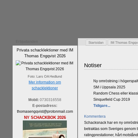
Erbjudanden
Startsidan
IM Thomas Engqvis
Privata schacklektioner med IM
Thomas Engqvist 2026
Notiser
Foto: Lars OA Hedlund
Ny omröstning i högerspal
Mer information om
SM i Uppsala 2025
schacklektioner
Random Chess eller klassi
Sinquefield Cup 2019
Mobil:
0730316558
E-postadress:
Tidigare...
thomasengqvist@protonmail.com
Kommentera
NY SCHACKBOK 2026
Schacksnack har en ny omröstnin
betraktas som Sveriges genom tid
ratingprestationer, hårt motstån