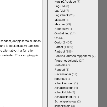
Kurs på Youtube
(7)
Lag-EM
(8)
Lag-VM
(7)
Lagschack
(20)
Mästare
(3)
Matcher
(29)
Näringsliv
(1)
Omröstning
(14)
OS
(32)
er Random, där pjäserna slumpas
Övrigt
(1 404)
and är bestämt att vit dam ska
Partier
(1 869)
alternativet har för- eller
Partislut
(886)
 varianter. Rösta en gång på
Pontus Carlsson rapporterar
(2)
Pressmeddelande
(24)
Problem
(7)
Rapport
(1)
Recensioner
(67)
reportage
(1)
schackförbund
(1)
Schackhistoria
(4)
schackklubb
(2)
Schacklitteratur
(1)
Schackpsykologi
(2)
schackskola
(3)