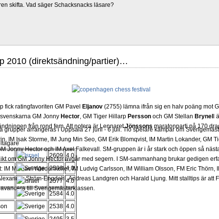
ren skifta. Vad säger Schacksnacks läsare?
up 2010 (direktsändning/partier)…
 fick ratingfavoriten GM Pavel
Eljanov
(2755) lämna ifrån sig en halv poäng mot 
e svenskarna GM Jonny
Hector
, GM Tiger Hillarp
Persson
och GM Stellan
Brynel
l 
sändningen från rond fem. Att notera är Lennaret
Jönssons
maratonparti på 170 dra
grupper arrangeras i Uppsala 27 juni - 6 juli. Tio spelare kämpar om Sverigemästa
in, IM Isak Storme, IM Jung Min Seo, GM Erik Blomqvist, IM Martin Lokander, GM Tig
ltagare
 Jonny Hector och IM Axel Falkevall. SM-gruppen är i år stark och öppen så näst
2609
4.0
olikt om GM Jonny Hector avgår med segern. I SM-sammanhang brukar gedigen erf
2598
4.0
-Elit: IM Michael Wiedenkeller, IM Ludvig Carlsson, IM William Olsson, FM Eric Thör
lexander Ström-Engdahl, Andreas Landgren och Harald Ljung. Mitt stalltips är att F
2577
4.0
avancera till Sverigemästarklassen.
2584
4.0
son
2538
4.0