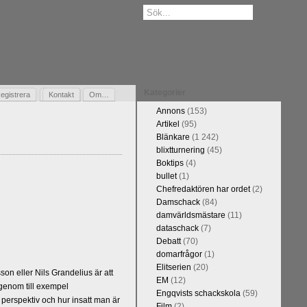
Kategorier
egistrera
Gästbok
Kontakt
Om…
Annons
(153)
Artikel
(95)
Blänkare
(1 242)
blixtturnering
(45)
Boktips
(4)
bullet
(1)
Chefredaktören har ordet
(2)
Damschack
(84)
damvärldsmästare
(11)
dataschack
(7)
Debatt
(70)
domarfrågor
(1)
Elitserien
(20)
n eller Nils Grandelius är att
EM
(12)
 genom till exempel
Engqvists schackskola
(59)
 perspektiv och hur insatt man är
Film
(2)