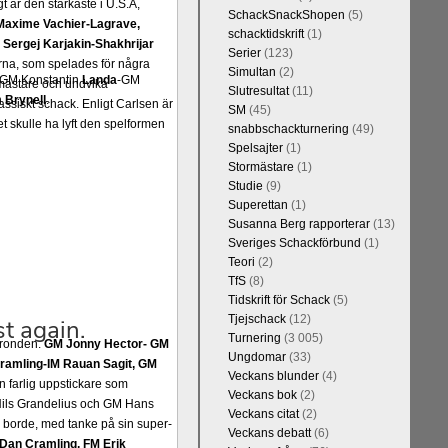
t är den starkaste i U.S.A,
SchackSnackShopen
(5)
Maxime Vachier-Lagrave,
schacktidskrift
(1)
h
Sergej Karjakin-Shakhrijar
Serier
(123)
ierna, som spelades för några
Simultan
(2)
3) GM Konstantin
Landa
-GM
smästare och undvika
Slutresultat
(11)
n
Brynell
.
assiskt schack. Enligt Carlsen är
SM
(45)
 skulle ha lyft den spelformen
snabbschackturnering
(49)
Spelsajter
(1)
Stormästare
(1)
Studie
(9)
Superettan
(1)
Susanna Berg rapporterar
(13)
Sveriges Schackförbund
(1)
Teori
(2)
TfS
(8)
Tidskrift för Schack
(5)
Tjejschack
(12)
Turnering
(3 005)
a ronden:
GM Jonny Hector- GM
Ungdomar
(33)
ramling-IM Rauan Sagit, GM
Veckans blunder
(4)
 farlig uppstickare som
Veckans bok
(2)
 Nils Grandelius och GM Hans
Veckans citat
(2)
borde, med tanke på sin super-
Veckans debatt
(6)
Dan Cramling, FM Erik