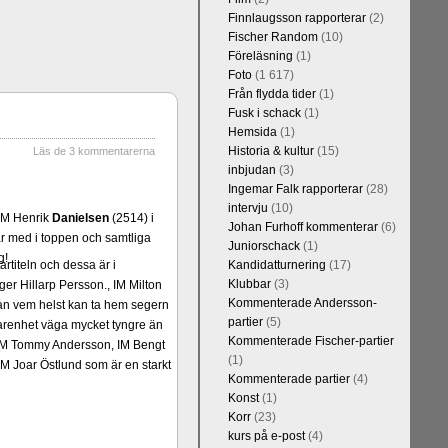
Finnlaugsson rapporterar
(2)
Fischer Random
(10)
Föreläsning
(1)
Foto
(1 617)
Från flydda tider
(1)
Fusk i schack
(1)
Hemsida
(1)
Historia & kultur
(15)
Läs de 3 kommentarerna
inbjudan
(3)
Ingemar Falk rapporterar
(28)
intervju
(10)
GM Henrik
Danielsen
(2514) i
Johan Furhoff kommenterar
(6)
är med i toppen och samtliga
Juniorschack
(1)
g!
rtiteln och dessa är i
Kandidatturnering
(17)
Klubbar
(3)
er Hillarp Persson., IM Milton
Kommenterade Andersson-
an vem helst kan ta hem segern
partier
(5)
arenhet väga mycket tyngre än
Kommenterade Fischer-partier
n, IM Tommy Andersson, IM Bengt
(1)
M Joar Östlund som är en starkt
Kommenterade partier
(4)
Konst
(1)
Korr
(23)
kurs på e-post
(4)