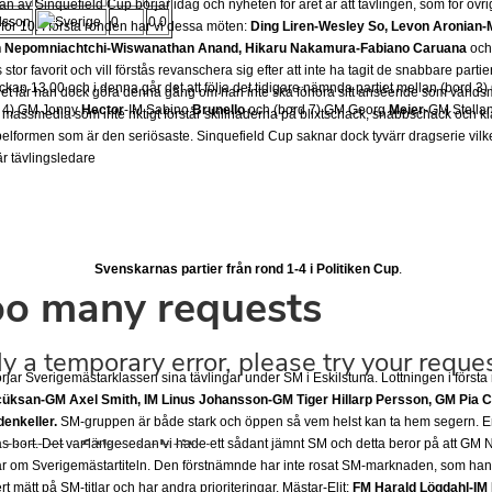
 av Sinquefield Cup börjar idag och nyheten för året är att tävlingen, som för övrig
dsson
0
0.0
för 10. I första ronden har vi dessa möten:
Ding Liren-Wesley So, Levon Aronian-
Ian Nepomniachtchi-Wiswanathan Anand, Hikaru Nakamura-Fabiano Caruana
oc
 stor favorit och vill förstås revanschera sig efter att inte ha tagit de snabbare part
ckan 13.00 och i denna går det att följa det tidigare nämnda partiet mellan (bord 
 Det lär han dock göra denna gång om han inte ska förlora sitt anséende som värld
d 4) GM Jonny
Hector
-IM Sabino
Brunello
och (bord 7) GM Georg
Meier
-GM Stella
 massmedia som inte riktigt förstår skillnaderna på blixtschack, snabbschack och kl
lformen som är den seriösaste. Sinquefield Cup saknar dock tyvärr dragserie vilket
 är tävlingsledare
Svenskarnas partier från rond 1-4 i Politiken Cup
.
rjar Sverigemästarklassen sina tävlingar under SM i Eskilstuna. Lottningen i först
üksan-GM Axel Smith, IM Linus Johansson-GM Tiger Hillarp Persson, GM Pia C
enkeller.
SM-gruppen är både stark och öppen så vem helst kan ta hem segern. En
s bort. Det var längesedan vi hade ett sådant jämnt SM och detta beror på att GM
r om Sverigemästartiteln. Den förstnämnde har inte rosat SM-marknaden, som han 
 mätt på SM-titlar och har andra prioriteringar. Mästar-Elit:
FM Harald Lögdahl-IM 