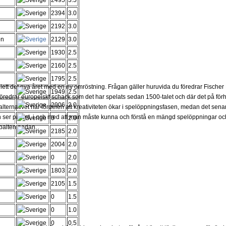
2495
3.5
2394
3.0
2192
3.0
on
2129
3.0
1930
2.5
2160
2.5
1795
2.5
lett det nya året med en ny omröstning. Frågan gäller huruvida du föredrar Fisch
1949
2.5
föredrar europeiskt schack som det har spelats sedan 1500-talet och där det på förh
2006
2.0
lternativet har fördelen att kreativiteten ökar i spelöppningsfasen, medan det senare 
ser på det, i och med att man måste kunna och förstå en mängd spelöppningar och
0
2.0
spalten nedan.
2185
2.0
2004
2.0
0
2.0
1803
2.0
2105
1.5
0
1.5
0
1.0
0
0.5