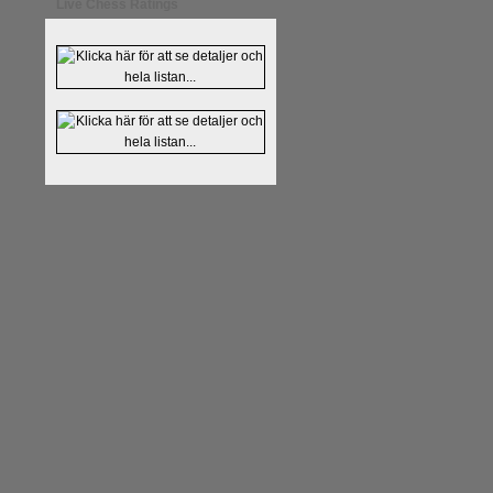
Live Chess Ratings
Läs kommentaren
En av världens
hemsida
meddelat att han avslut
nu vill ägna sig åt att undervis
Vi som följt Kramniks schackkar
Spanskt, får vara tacksamma och 
framtida projekt.