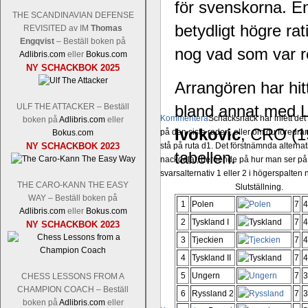
för svenskorna. E
THE SCANDINAVIAN DEFENSE
betydligt högre ra
REVISITED av IM
Thomas
Engqvist
– Beställ boken på
nog vad som var re
Adlibris.com
eller
Bokus.com
NY SCHACKBOK 2025
Arrangören har hitt
ULF THE ATTACKER – Beställ
bland annat med 
Kommentera
Schacksnack har inlett de
boken på
Adlibris.com
eller
Ivokovic
, CRO (1
på den sista raden, eller om du föredra
Bokus.com
NY SCHACKBOK 2023
stå på ruta d1. Det förstnämnda alternati
tabellen.
nackdelar, beroende på hur man ser på
svarsalternativ 1 eller 2 i högerspalten
THE CARO-KANN THE EASY
Slutställning.
WAY – Beställ boken på
1
Polen
7
4
Adlibris.com
eller
Bokus.com
2
Tyskland I
7
4
NY SCHACKBOK 2023
3
Tjeckien
7
4
4
Tyskland II
7
4
5
Ungern
7
3
CHESS LESSONS FROM A
CHAMPION COACH – Beställ
6
Ryssland 2
7
3
boken på
Adlibris.com
eller