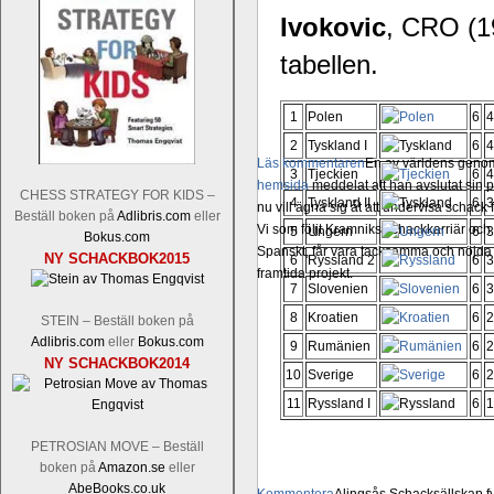
Ivokovic
, CRO (1
tabellen.
1
Polen
6
4
2
Tyskland I
6
4
Läs kommentaren
En av världens genom 
3
Tjeckien
6
4
hemsida
meddelat att han avslutat sin 
CHESS STRATEGY FOR KIDS –
4
Tyskland II
6
3
nu vill ägna sig åt att undervisa schac
Beställ boken på
Adlibris.com
eller
Vi som följt Kramniks schackkarriär oc
5
Ungern
6
3
Bokus.com
Spanskt, får vara tacksamma och nöjda ö
NY SCHACKBOK2015
6
Ryssland 2
6
3
framtida projekt.
7
Slovenien
6
3
8
Kroatien
6
2
STEIN – Beställ boken på
Adlibris.com
eller
Bokus.com
9
Rumänien
6
2
NY SCHACKBOK2014
10
Sverige
6
2
11
Ryssland I
6
1
PETROSIAN MOVE – Beställ
boken på
Amazon.se
eller
AbeBooks.co.uk