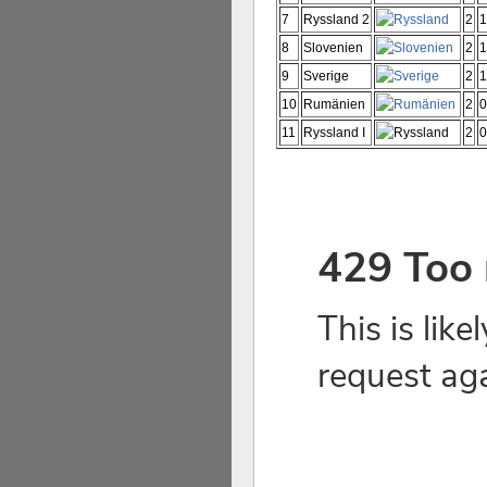
7
Ryssland 2
2
1
8
Slovenien
2
1
9
Sverige
2
1
10
Rumänien
2
0
11
Ryssland I
2
0