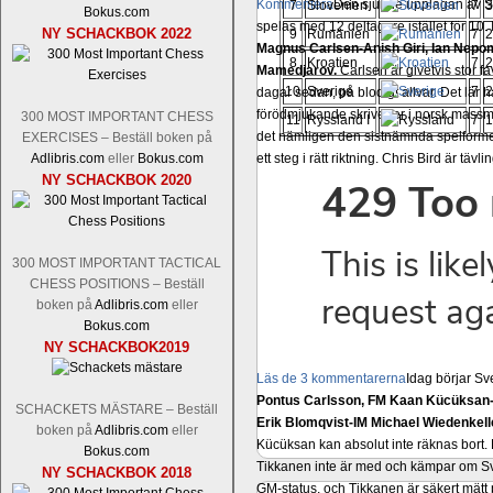
Kommentera
Den sjunde upplagan av Sinq
7
Slovenien
7
3
Bokus.com
spelas med 12 deltagare istället för 10.
NY SCHACKBOK 2022
9
Rumänien
7
2
Magnus Carlsen-Anish Giri, Ian Nep
8
Kroatien
7
2
Mamedjarov.
Carlsen är givetvis stor f
10
Sverige
7
2
dagar sedan, på blodigt allvar. Det lä
förödmjukande skriverier i norsk massme
300 MOST IMPORTANT CHESS
11
Ryssland I
7
1
det nämligen den sistnämnda spelformen 
EXERCISES – Beställ boken på
Adlibris.com
eller
Bokus.com
ett steg i rätt riktning. Chris Bird är tävl
NY SCHACKBOK 2020
300 MOST IMPORTANT TACTICAL
CHESS POSITIONS – Beställ
boken på
Adlibris.com
eller
Bokus.com
NY SCHACKBOK2019
Läs de 3 kommentarerna
Idag börjar Sv
Pontus Carlsson, FM Kaan Kücüksan-G
SCHACKETS MÄSTARE – Beställ
Erik Blomqvist-IM Michael Wiedenkell
boken på
Adlibris.com
eller
Kücüksan kan absolut inte räknas bort.
Bokus.com
Tikkanen inte är med och kämpar om Sv
NY SCHACKBOK 2018
GM-status, och Tikkanen är säkert mätt p