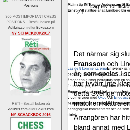
Malmstig-IM Tommy Andersson, IM B
Lag-EM för flicko
jul
Ernst.
21
Mitt stalltips är att Lindberg blir 
300 MOST IMPORTANT CHESS
POSITIONS – Beställ boken på
Adlibris.com
eller
Bokus.com
NY SCHACKBOK2017
Det närmar sig slu
Fransson
och Li
Läs de 8 kommentarerna
En svensk sch
år, som spelas i
bedrifter i schackvärlden. Glenn Ek på S
årtiondena alltmer betraktats som en sp
har tyvärr inte kl
är annars spel, vetenskap eller konst.
detta Sverige möte
Engqvist arbetat med boken i ur och skur
djupintervjuer med
Okpu
och
Engqvist
s
matchen klättra en
flesta aldrig har sett tidigare. Boken bör
RETI – Beställ boken på
Adlibris.com
eller
Bokus.com
pedagogiska kommentarer och de som vil
NY SCHACKBOK 2016
skrivits....
Arrangören har hitt
bland annat med 