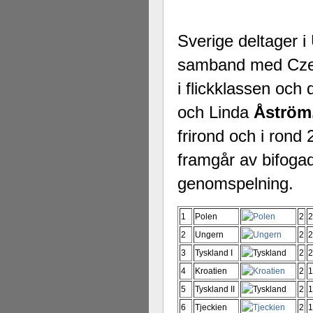
Sverige deltager i
samband med Czech
i flickklassen och
och Linda
Åström
frirond och i rond
framgår av bifogad
genomspelning.
1
Polen
2
2
2
Ungern
2
2
3
Tyskland I
2
2
4
Kroatien
2
1
5
Tyskland II
2
1
6
Tjeckien
2
1