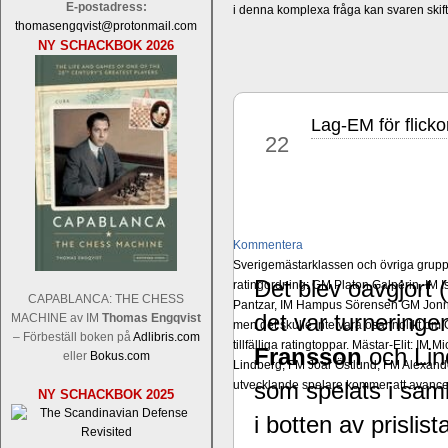
E-postadress:
i denna komplexa fråga kan svaren ski
thomasengqvist@protonmail.com
NY SCHACKBOK 2026
Lag-EM för flicko
jul
22
Kommentera
Sverigemästarklassen och övriga grupper
Det blev oavgjort 
ratingordning: GM Platon Galperin, IM I
CAPABLANCA: THE CHESS
Pantzar, IM Hampus Sörensen GM Jonny 
det var turneringe
MACHINE av IM
Thomas Engqvist
men det skulle inte vara osannolikt o
– Förbeställ boken på
Adlibris.com
tillfälliga ratingtoppar. Mästar-Elit: 
Fransson
och Li
eller
Bokus.com
Lindberg, FM Joar Östlund, FM Alexande
som spelats i sam
utvecklande spelare kommer att avancer
NY SCHACKBOK 2025
i botten av prislis