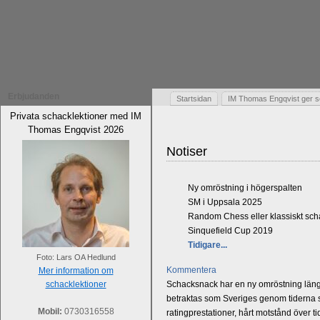
Erbjudanden
Startsidan
IM Thomas Engqvist ger s
Privata schacklektioner med IM
Thomas Engqvist 2026
Notiser
Ny omröstning i högerspalten
SM i Uppsala 2025
Random Chess eller klassiskt sc
Sinquefield Cup 2019
Tidigare...
Foto: Lars OA Hedlund
Kommentera
Mer information om
schacklektioner
Schacksnack har en ny omröstning längst
betraktas som Sveriges genom tiderna st
Mobil:
0730316558
ratingprestationer, hårt motstånd över t