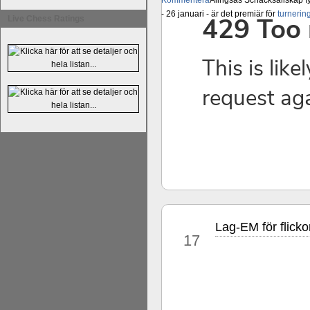
Kommentera
Alingsås Schacksällskap fyl
- 26 januari - är det premiär för
turneri
Live Chess Ratings
Lag-EM för flicko
jul
17