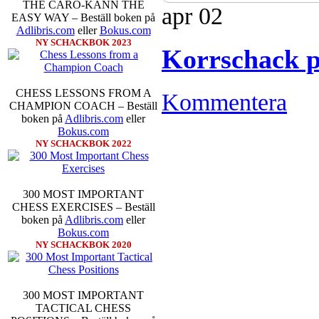
THE CARO-KANN THE
apr
02
EASY WAY – Beställ boken på
Adlibris.com
eller
Bokus.com
NY SCHACKBOK 2023
Korrschack 
CHESS LESSONS FROM A
Kommentera
CHAMPION COACH – Beställ
Sverigemästarklassen och övriga g
boken på
Adlibris.com
eller
kämpar om Sverigemästartiteln o
Bokus.com
Min Seo, GM Erik Blomqvist, I
NY SCHACKBOK 2022
Hampus Sörensen GM Jonny Hecto
vem helst kan ta hem segern men
SM-sammanhang brukar gedigen er
Michael Wiedenkeller, IM Ludv
300 MOST IMPORTANT
IM Bengt Lindberg, FM Joar Ö
CHESS EXERCISES – Beställ
Ljung. Mitt stalltips är att FM 
boken på
Adlibris.com
eller
Sverigemästarklassen.
Bokus.com
NY SCHACKBOK 2020
300 MOST IMPORTANT
TACTICAL CHESS