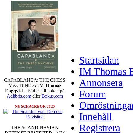
Startsidan
IM Thomas En
Annonsera
CAPABLANCA: THE CHESS
MACHINE av IM
Thomas
Engqvist
– Förbeställ boken på
Forum
Adlibris.com
eller
Bokus.com
Omröstninga
NY SCHACKBOK 2025
Innehåll
Registrera
THE SCANDINAVIAN
DEFENSE REVISITED av IM