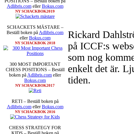
POSITIONS – Beställ boken på
Adlibris.com
eller
Bokus.com
NY SCHACKBOK2019
SCHACKETS MÄSTARE –
Schacksnack har inlett det nya
Rickard Dahlströ
Beställ boken på
Adlibris.com
föredrar Fischer Random, där pjä
eller
Bokus.com
som det har spelats sedan 1500-t
på ICCF:s webse
NY SCHACKBOK 2018
förstnämnda alternativet har f
alternativet har för- eller nack
som nog kommer 
förstå en mängd spelöppningar o
nedan.
300 MOST IMPORTANT
enkelt det är. L
CHESS POSITIONS – Beställ
boken på
Adlibris.com
eller
tiden.
Bokus.com
NY SCHACKBOK2017
RETI – Beställ boken på
Adlibris.com
eller
Bokus.com
NY SCHACKBOK 2016
Den sjunde upplagan av Sinquefie
som för övrigt är den starkaste i
möten:
Ding Liren-Wesley So
CHESS STRATEGY FOR
Giri, Ian Nepomniachtchi-
KIDS – Beställ boken på