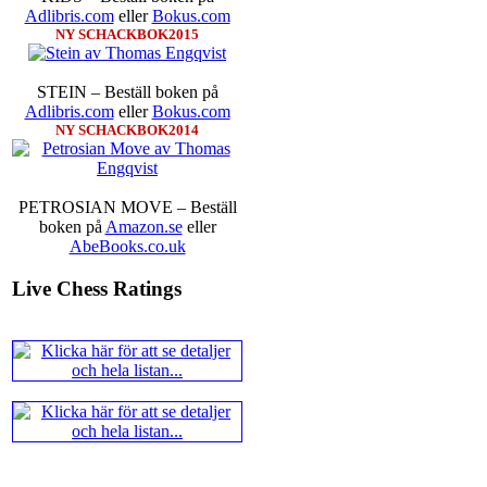
Karjakin-Shakhrijar Mamedj
Adlibris.com
eller
Bokus.com
inte ha tagit de snabbare partier
NY SCHACKBOK2015
göra denna gång om han inte s
skriverier i norsk massmedia som 
schack. Enligt Carlsen är det n
STEIN – Beställ boken på
saknar dock tyvärr dragserie vil
Adlibris.com
eller
Bokus.com
tävlingsledare
NY SCHACKBOK2014
PETROSIAN MOVE – Beställ
boken på
Amazon.se
eller
AbeBooks.co.uk
Live Chess Ratings
Idag börjar Sverigemästarklas
Lottningen i första ronden:
GM 
Smith, IM Linus Johansson-
Erik Blomqvist-IM Michael Wi
segern. En farlig uppstickare s
sådant jämnt SM och detta ber
kämpar om Sverigemästartiteln.
på sin super-GM-status, och Tikka
FM Harald Lögdahl-IM Dan