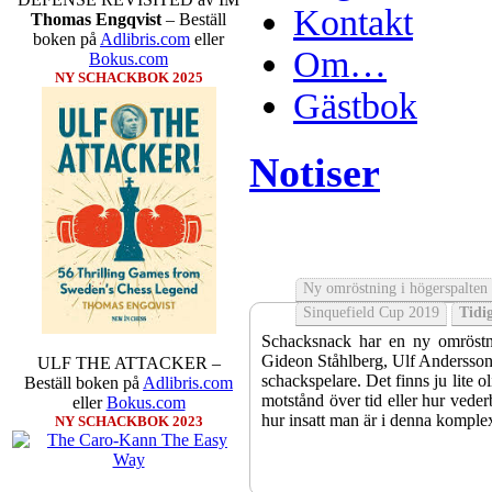
Kontakt
Thomas Engqvist
– Beställ
boken på
Adlibris.com
eller
Om…
Bokus.com
NY SCHACKBOK 2025
Gästbok
Notiser
Ny omröstning i högerspalten
Sinquefield Cup 2019
Tidig
Schacksnack har en ny omröstni
Gideon Ståhlberg, Ulf Andersson e
ULF THE ATTACKER –
schackspelare. Det finns ju lite o
Beställ boken på
Adlibris.com
motstånd över tid eller hur veder
eller
Bokus.com
hur insatt man är i denna komple
NY SCHACKBOK 2023