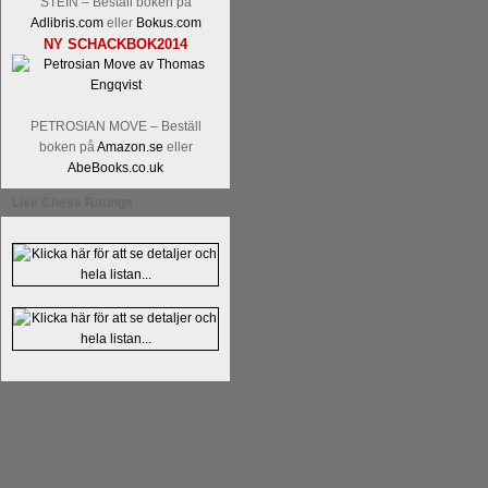
STEIN – Beställ boken på
Adlibris.com
eller
Bokus.com
NY SCHACKBOK2014
PETROSIAN MOVE – Beställ
boken på
Amazon.se
eller
En av världens genom tiderna starka
AbeBooks.co.uk
Tata Steel-turneringens
hemsida
med
uppnått allt som kan uppnås som scha
Live Chess Ratings
varit med om som schackspelare varit
milstolpen i schackhistorien när h
tacksamma och nöjda över alla de par
sina framtida projekt.