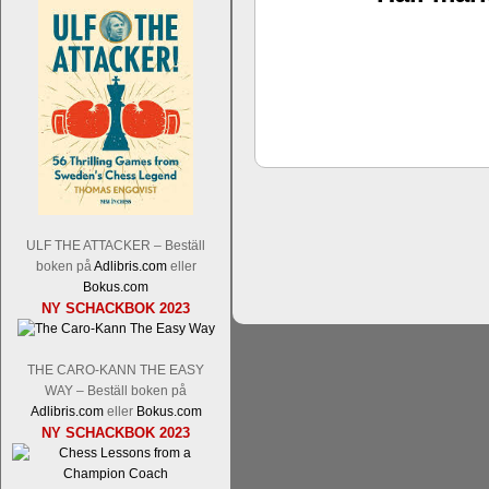
Schacksnack har inlett det nya året
Random, där pjäserna slumpas på den
talet och där det på förhand är bestämt
ökar i spelöppningsfasen, medan det 
att man måste kunna och förstå en
högerspalten nedan.
ULF THE ATTACKER – Beställ
boken på
Adlibris.com
eller
Bokus.com
NY SCHACKBOK 2023
THE CARO-KANN THE EASY
WAY – Beställ boken på
Adlibris.com
eller
Bokus.com
Den sjunde upplagan av Sinquefield Cu
NY SCHACKBOK 2023
den starkaste i U.S.A, spelas med 12
Levon Aronian-Maxime Vachier-Lag