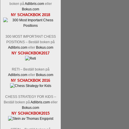
Tom Rydström-GM Thomas Ernst.
Mi
boken på
Adlibris.com
eller
Bokus.com
NY SCHACKBOK 2018
300 MOST IMPORTANT CHESS
POSITIONS – Beställ boken på
Adlibris.com
eller
Bokus.com
NY SCHACKBOK2017
En svensk schackbok -
Schackets mä
om Ulf Anderssons makalösa bedrifter 
RETI – Beställ boken på
en förfrågan av författarna. Scha
Adlibris.com
eller
Bokus.com
betänketiden så schack bör klassifice
NY SCHACKBOK 2016
Frilansjournalisten och schackälska
boken i ur och skur och den har sänts
djupintervjuer med
Okpu
och
Engqvis
CHESS STRATEGY FOR KIDS –
fotografier som de flesta aldrig har set
Beställ boken på
Adlibris.com
eller
Uffes angreppspartier med moderna
Bokus.com
saknats i den svenska schacklitteraturen
NY SCHACKBOK2015