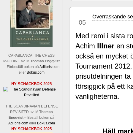
Överraskande seg
mar
05
Med remi i sista 
Achim
Illner
en st
Sverigemästarklassen och övriga gru
Sverigemästartiteln och dessa är i ra
också en mycket ö
CAPABLANCA: THE CHESS
Martin Lokander, GM Tiger Hillarp Pe
MACHINE av IM
Thomas Engqvist
Tournament 2012, 
SM-gruppen är i år stark och öppen s
– Förbeställ boken på
Adlibris.com
Hector avgår med segern. I SM-samman
eller
Bokus.com
prisutdelningen ta
Elit: IM Michael Wiedenkeller, IM
NY SCHACKBOK 2025
Lindberg, FM Joar Östlund, FM Alexa
försiggick på ett k
Östlund som är en starkt utvecklande
vanligheterna.
THE SCANDINAVIAN DEFENSE
REVISITED av IM
Thomas
Engqvist
– Beställ boken på
Adlibris.com
eller
Bokus.com
NY SCHACKBOK 2025
Håll mark