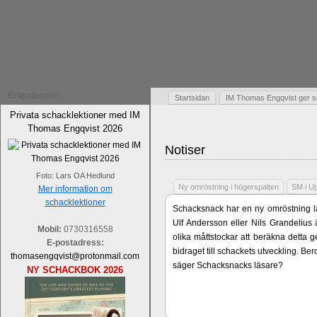
Erbjudanden
Startsidan
IM Thomas Engqvist ger s
Privata schacklektioner med IM
Thomas Engqvist 2026
Notiser
Foto: Lars OA Hedlund
Ny omröstning i högerspalten
SM i U
Mer information om
schacklektioner
Schacksnack har en ny omröstning lä
Ulf Andersson eller Nils Grandelius 
Mobil:
0730316558
olika måttstockar att beräkna detta g
E-postadress:
bidraget till schackets utveckling. B
thomasengqvist@protonmail.com
säger Schacksnacks läsare?
NY SCHACKBOK 2026