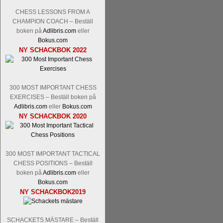
Nakamura-Fabiano Caruana
och
S
revanschera sig efter att inte ha tag
CHESS LESSONS FROM A
han dock göra denna gång om han int
CHAMPION COACH – Beställ
norsk massmedia som inte riktigt förs
boken på
Adlibris.com
eller
nämligen den sistnämnda spelformen so
Bokus.com
NY SCHACKBOK 2022
den spelformen ett steg i rätt riktning.
300 MOST IMPORTANT CHESS
EXERCISES – Beställ boken på
Adlibris.com
eller
Bokus.com
NY SCHACKBOK 2020
Idag börjar Sverigemästarklassen si
300 MOST IMPORTANT TACTICAL
ronden:
GM Jonny Hector- GM Pon
CHESS POSITIONS – Beställ
Hillarp Persson, GM Pia Cramling-I
boken på
Adlibris.com
eller
och öppen så vem helst kan ta hem 
Bokus.com
längesedan vi hade ett sådant jämnt
NY SCHACKBOK2019
kämpar om Sverigemästartiteln. Den 
status, och Tikkanen är säkert mätt på 
FM Erik Malmstig-IM Tommy Ander
SCHACKETS MÄSTARE – Beställ