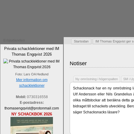
Erbjudanden
Startsidan
IM Thomas Engqvist ger s
Privata schacklektioner med IM
Thomas Engqvist 2026
Notiser
Foto: Lars OA Hedlund
Ny omröstning i högerspalten
SM i U
Mer information om
schacklektioner
Schacksnack har en ny omröstning lä
Ulf Andersson eller Nils Grandelius 
Mobil:
0730316558
olika måttstockar att beräkna detta g
E-postadress:
bidraget till schackets utveckling. B
thomasengqvist@protonmail.com
säger Schacksnacks läsare?
NY SCHACKBOK 2026