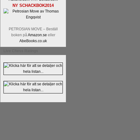
NY SCHACKBOK2014
PETROSIAN MOVE – Beställ
boken på
Amazon.se
eller
AbeBooks.co.uk
En av världens genom tiderna starka
Live Chess Ratings
Tata Steel-turneringens
hemsida
med
uppnått allt som kan uppnås som scha
varit med om som schackspelare varit
milstolpen i schackhistorien när h
tacksamma och nöjda över alla de par
sina framtida projekt.