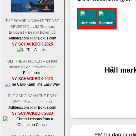
THE SCANDINAVIAN DEFENSE
Hemsida
Bomben
REVISITED av IM
Thomas
Schacksnack har inlett det nya året
Engqvist
– Beställ boken på
Random, där pjäserna slumpas på den
Adlibris.com
eller
Bokus.com
talet och där det på förhand är bestämt
NY SCHACKBOK 2025
ökar i spelöppningsfasen, medan det 
att man måste kunna och förstå en
högerspalten nedan.
ULF THE ATTACKER – Beställ
boken på
Adlibris.com
eller
Håll mark
Bokus.com
NY SCHACKBOK 2023
THE CARO-KANN THE EASY
WAY – Beställ boken på
Adlibris.com
eller
Bokus.com
NY SCHACKBOK 2023
Den sjunde upplagan av Sinquefield Cu
den starkaste i U.S.A, spelas med 12
Levon Aronian-Maxime Vachier-Lag
EM för damer (di
mar