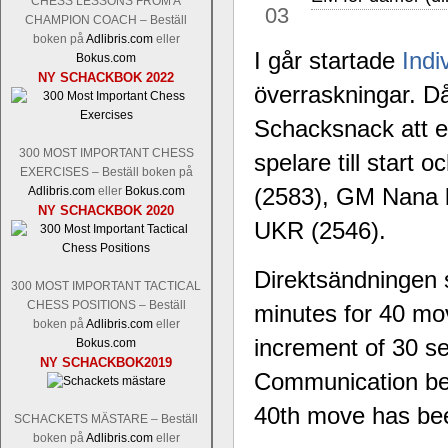
CHESS LESSONS FROM A
Nakamura-Fabiano Caruana
och
S
03
CHAMPION COACH – Beställ
revanschera sig efter att inte ha tag
boken på
Adlibris.com
eller
han dock göra denna gång om han int
I går startade
Indi
Bokus.com
norsk massmedia som inte riktigt förs
NY SCHACKBOK 2022
nämligen den sistnämnda spelformen so
överraskningar. D
den spelformen ett steg i rätt riktning.
Schacksnack att e
300 MOST IMPORTANT CHESS
spelare till start
EXERCISES – Beställ boken på
(2583), GM Nana
Adlibris.com
eller
Bokus.com
NY SCHACKBOK 2020
UKR (2546).
Direktsändningen s
300 MOST IMPORTANT TACTICAL
Idag börjar Sverigemästarklassen si
CHESS POSITIONS – Beställ
minutes for 40 mov
ronden:
GM Jonny Hector- GM Pon
boken på
Adlibris.com
eller
Hillarp Persson, GM Pia Cramling-I
increment of 30 s
Bokus.com
och öppen så vem helst kan ta hem 
NY SCHACKBOK2019
Communication betw
längesedan vi hade ett sådant jämnt
kämpar om Sverigemästartiteln. Den 
40th move has bee
SCHACKETS MÄSTARE – Beställ
status, och Tikkanen är säkert mätt på 
boken på
Adlibris.com
eller
FM Erik Malmstig-IM Tommy Ander