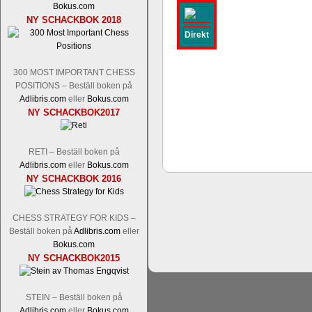
Bokus.com
Tom Rydström-GM Thomas Ernst.
Mi
NY SCHACKBOK 2018
Direkt
300 MOST IMPORTANT CHESS
POSITIONS – Beställ boken på
Adlibris.com
eller
Bokus.com
NY SCHACKBOK2017
En svensk schackbok -
Schackets mä
RETI – Beställ boken på
om Ulf Anderssons makalösa bedrifter 
Adlibris.com
eller
Bokus.com
en förfrågan av författarna. Scha
NY SCHACKBOK 2016
betänketiden så schack bör klassifice
Frilansjournalisten och schackälska
CHESS STRATEGY FOR KIDS –
boken i ur och skur och den har sänts
Beställ boken på
Adlibris.com
eller
djupintervjuer med
Okpu
och
Engqvis
Bokus.com
fotografier som de flesta aldrig har set
NY SCHACKBOK2015
Uffes angreppspartier med moderna
saknats i den svenska schacklitteraturen
STEIN – Beställ boken på
Adlibris.com
eller
Bokus.com