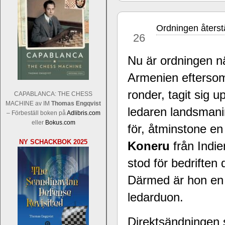
Ordningen återstä
jul
26
Nu är ordningen nä
Armenien efterso
Sverigemästarklassen och övriga gru
Sverigemästartiteln och dessa är i ra
ronder, tagit sig 
CAPABLANCA: THE CHESS
Martin Lokander, GM Tiger Hillarp Pe
MACHINE av IM
Thomas Engqvist
ledaren landsma
SM-gruppen är i år stark och öppen s
– Förbeställ boken på
Adlibris.com
Hector avgår med segern. I SM-samman
eller
Bokus.com
för, åtminstone e
Elit: IM Michael Wiedenkeller, IM
NY SCHACKBOK 2025
Lindberg, FM Joar Östlund, FM Alexa
Koneru
från Indie
Östlund som är en starkt utvecklande
stod för bedrifte
Därmed är hon en 
ledarduon.
Direktsändningen s