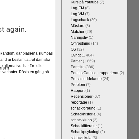
Kurs på Youtube
(7)
Lag-EM
(8)
Lag-VM
(7)
Lagschack
(20)
Mästare
(3)
Matcher
(29)
Näringsliv
(1)
Omröstning
(14)
OS
(32)
er Random, där pjäserna slumpas
Övrigt
(1 404)
and är bestämt att vit dam ska
Partier
(1 869)
alternativet har för- eller
Partislut
(886)
 varianter. Rösta en gång på
Pontus Carlsson rapporterar
(2)
Pressmeddelande
(24)
Problem
(7)
Rapport
(1)
Recensioner
(67)
reportage
(1)
schackförbund
(1)
Schackhistoria
(4)
schackklubb
(2)
Schacklitteratur
(1)
Schackpsykologi
(2)
schackskola
(3)