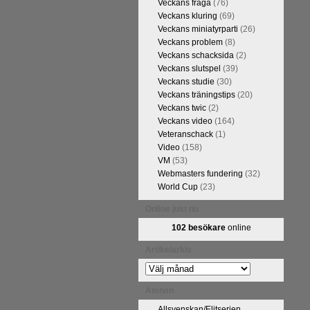
Veckans fråga
(76)
FM Tom Rydström-GM Thomas
Veckans kluring
(69)
Veckans miniatyrparti
(26)
Veckans problem
(8)
Veckans schacksida
(2)
Veckans slutspel
(39)
Veckans studie
(30)
Veckans träningstips
(20)
Veckans twic
(2)
Veckans video
(164)
Veteranschack
(1)
Video
(158)
VM
(53)
ivits om Ulf Anderssons makalösa
Webmasters fundering
(32)
attarna. Schack har de senaste
World Cup
(23)
acket. Andra populära kategorier
pråkläraren och IM Thomas
Online just nu
na 5 juli. På Schack.se finns
102 besökare
online
fotodel med fotografier som de
angreppspartier med moderna,
Artikelarkiv
raturen har alltså äntligen
Artikelarkiv
Ämnen
Allsvenskan/Elitserien