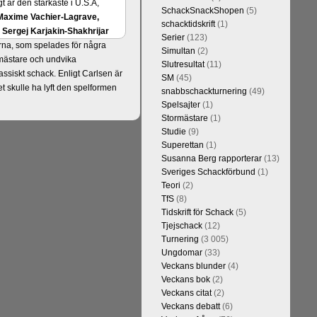
t är den starkaste i U.S.A,
SchackSnackShopen
(5)
Maxime Vachier-Lagrave,
schacktidskrift
(1)
h
Sergej Karjakin-Shakhrijar
Serier
(123)
ierna, som spelades för några
Simultan
(2)
smästare och undvika
Slutresultat
(11)
assiskt schack. Enligt Carlsen är
SM
(45)
 skulle ha lyft den spelformen
snabbschackturnering
(49)
Spelsajter
(1)
Stormästare
(1)
Studie
(9)
Superettan
(1)
Susanna Berg rapporterar
(13)
Sveriges Schackförbund
(1)
Teori
(2)
TfS
(8)
Tidskrift för Schack
(5)
Tjejschack
(12)
Turnering
(3 005)
a ronden:
GM Jonny Hector- GM
Ungdomar
(33)
ramling-IM Rauan Sagit, GM
Veckans blunder
(4)
 farlig uppstickare som
Veckans bok
(2)
 Nils Grandelius och GM Hans
Veckans citat
(2)
borde, med tanke på sin super-
Veckans debatt
(6)
Dan Cramling, FM Erik