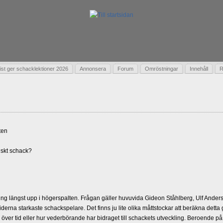
t ger schacklektioner 2026
Annonsera
Forum
Omröstningar
Innehåll
R
ten
skt schack?
g längst upp i högerspalten. Frågan gäller huvuvida Gideon Ståhlberg, Ulf Andersso
erna starkaste schackspelare. Det finns ju lite olika måttstockar att beräkna detta
d över tid eller hur vederbörande har bidraget till schackets utveckling. Beroende på