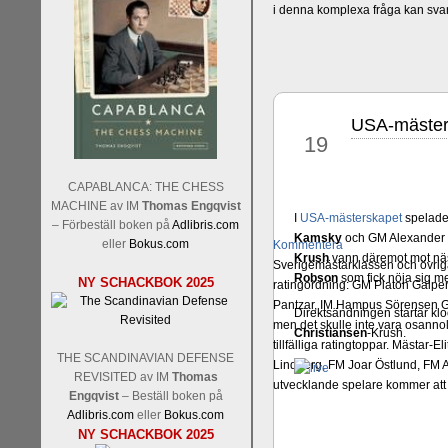
i denna komplexa fråga kan sva
USA-mäster
maj
19
CAPABLANCA: THE CHESS
MACHINE av IM
Thomas Engqvist
I
USA-mästerskapet
spelade
– Förbeställ boken på
Adlibris.com
Kamsky
och GM Alexander
eller
Bokus.com
Kommentera
Krush
vann däremot mot nä
Sverigemästarklassen och övriga 
Robson
som fick nöja sig 
NY SCHACKBOK 2025
ratingordning: GM Platon Galper
Pantzar, IM Hampus Sörensen GM
Direktsändningen startar k
men det skulle inte vara osann
Christiansen
-Krush.
tillfälliga ratingtoppar. Mästar
THE SCANDINAVIAN DEFENSE
Lindberg, FM Joar Östlund, FM A
REVISITED av IM
Thomas
utvecklande spelare kommer att 
Engqvist
– Beställ boken på
Adlibris.com
eller
Bokus.com
NY SCHACKBOK 2025