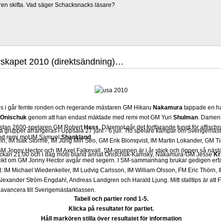
ren skifta. Vad säger Schacksnacks läsare?
skapet 2010 (direktsändning)…
s i går femte ronden och regerande mästaren GM Hikaru
Nakamura
tappade en h
Onischuk
genom att han endast mäktade med remi mot GM Yuri
Shulman
.
Damen i
stan 2600-spelaren GM Robert
Hess
. Däremot går det fortfarande tungt för affi
grupper arrangeras i Uppsala 27 juni - 6 juli. Tio spelare kämpar om Sverigemästa
med remi mot IM Samuel
Shankland
.
in, IM Isak Storme, IM Jung Min Seo, GM Erik Blomqvist, IM Martin Lokander, GM Tig
 Jonny Hector och IM Axel Falkevall. SM-gruppen är i år stark och öppen så näst
lockan 21.00 och i dag möts bland annat Onischuk-Kamsky, Nakamura-GM Jesse
Kr
olikt om GM Jonny Hector avgår med segern. I SM-sammanhang brukar gedigen erf
-Elit: IM Michael Wiedenkeller, IM Ludvig Carlsson, IM William Olsson, FM Eric Thör
lexander Ström-Engdahl, Andreas Landgren och Harald Ljung. Mitt stalltips är att F
avancera till Sverigemästarklassen.
Tabell och partier rond 1-5.
Klicka på resultatet för partiet.
Håll markören stilla över resultatet för information