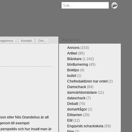
Kategorier
egistrera
Gästbok
Kontakt
Om…
Annons
(153)
Artikel
(95)
Blänkare
(1 242)
blixtturnering
(45)
Boktips
(4)
bullet
(1)
Chefredaktören har ordet
(2)
Damschack
(84)
damvärldsmästare
(11)
dataschack
(7)
Debatt
(70)
domarfrågor
(1)
Elitserien
(20)
n eller Nils Grandelius är att
EM
(12)
 genom till exempel
Engqvists schackskola
(59)
 perspektiv och hur insatt man är
Film
(2)