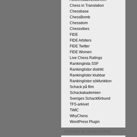
Chess in Translation
Chessbase
ChessBomb
Chessdom
Chessvibes
FIDE
FIDE Arbiters
på Tata Steel-turneringens
FIDE Twitter
kan uppnås som schackspelare och
FIDE Women
derliga mänskliga erfarenheter.
Live Chess Ratings
 med remivapnet Berlinvarianten i
Rankinglista SSF
Rankinglistor distrikt
cka till och all välgång med sina
Rankinglistor klubbar
Rankinglistor sökfunktion
Schack på film
Schackakademien
Sveriges Schackförbund
TFS-arkivet
TWIC
WhyChess
WordPress Plugin
Kalender för gamla artiklar