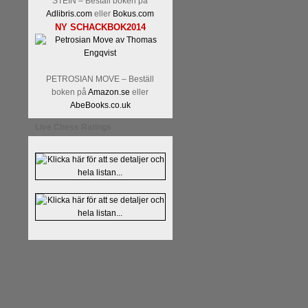
STEIN – Beställ boken på
Adlibris.com
eller
Bokus.com
NY SCHACKBOK2014
PETROSIAN MOVE – Beställ
boken på
Amazon.se
eller
Läs kommentaren
En av världens
AbeBooks.co.uk
hemsida
meddelat att han avslut
Live Chess Ratings
nu vill ägna sig åt att undervis
Vi som följt Kramniks schackkar
Spanskt, får vara tacksamma och 
framtida projekt.