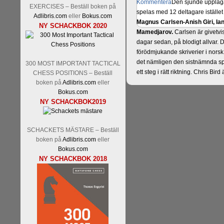
Kommentera
Den sjunde upplagan
EXERCISES – Beställ boken på
spelas med 12 deltagare istället 
Adlibris.com
eller
Bokus.com
Magnus Carlsen-Anish Giri, 
NY SCHACKBOK 2020
Mamedjarov.
Carlsen är givetvis
dagar sedan, på blodigt allvar.
förödmjukande skriverier i norsk
det nämligen den sistnämnda spe
300 MOST IMPORTANT TACTICAL
ett steg i rätt riktning. Chris Bird
CHESS POSITIONS – Beställ
boken på
Adlibris.com
eller
Bokus.com
NY SCHACKBOK2019
SCHACKETS MÄSTARE – Beställ
boken på
Adlibris.com
eller
Bokus.com
NY SCHACKBOK 2018
Läs de 3 kommentarerna
Idag bö
Pontus Carlsson, FM Kaan Küc
Erik Blomqvist-IM Michael Wied
Kücüksan kan absolut inte räkna
Tikkanen inte är med och kämpa
GM-status, och Tikkanen är säkert