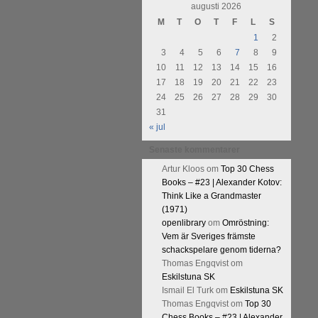
urnering i Alingsås 4-5 maj. Idag
augusti 2026
M
T
O
T
F
L
S
1
2
3
4
5
6
7
8
9
10
11
12
13
14
15
16
17
18
19
20
21
22
23
24
25
26
27
28
29
30
31
« jul
Senaste kommentarer
Artur Kloos
om
Top 30 Chess
Books – #23 | Alexander Kotov:
Think Like a Grandmaster
(1971)
openlibrary
om
Omröstning:
Vem är Sveriges främste
schackspelare genom tiderna?
Thomas Engqvist
om
Eskilstuna SK
Ismail El Turk
om
Eskilstuna SK
Thomas Engqvist
om
Top 30
Chess Books – #23 | Alexander