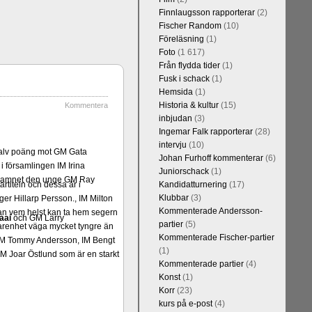
Finnlaugsson rapporterar
(2)
Fischer Random
(10)
Föreläsning
(1)
Foto
(1 617)
Från flydda tider
(1)
Fusk i schack
(1)
Hemsida
(1)
Historia & kultur
(15)
Kommentera
inbjudan
(3)
Ingemar Falk rapporterar
(28)
intervju
(10)
alv poäng mot GM Gata
Johan Furhoff kommenterar
(6)
 församlingen IM Irina
Juniorschack
(1)
schnamnet den unge GM Ray
rtiteln och dessa är i
Kandidatturnering
(17)
Klubbar
(3)
er Hillarp Persson., IM Milton
Kommenterade Andersson-
an vem helst kan ta hem segern
aai
och GM Larry
partier
(5)
arenhet väga mycket tyngre än
Kommenterade Fischer-partier
n, IM Tommy Andersson, IM Bengt
(1)
M Joar Östlund som är en starkt
Kommenterade partier
(4)
Konst
(1)
Korr
(23)
kurs på e-post
(4)