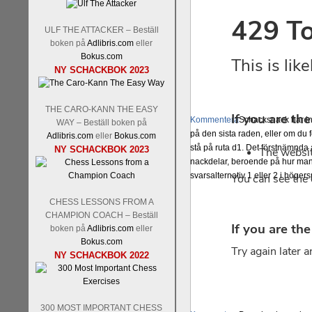
ULF THE ATTACKER – Beställ
boken på
Adlibris.com
eller
Bokus.com
NY SCHACKBOK 2023
THE CARO-KANN THE EASY
Kommentera
Schacksnack har in
WAY – Beställ boken på
på den sista raden, eller om du 
Adlibris.com
eller
Bokus.com
stå på ruta d1. Det förstnämnda a
NY SCHACKBOK 2023
nackdelar, beroende på hur man 
svarsalternativ 1 eller 2 i höger
CHESS LESSONS FROM A
CHAMPION COACH – Beställ
boken på
Adlibris.com
eller
Bokus.com
NY SCHACKBOK 2022
300 MOST IMPORTANT CHESS