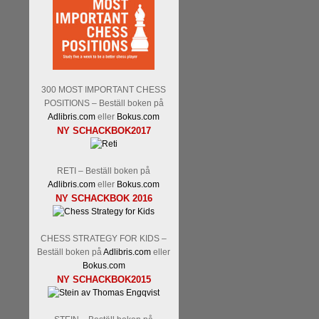
Malmstig-IM Tommy Andersson
Ernst.
Mitt stalltips är att Lindbe
300 MOST IMPORTANT CHESS
POSITIONS – Beställ boken på
Adlibris.com
eller
Bokus.com
NY SCHACKBOK2017
Läs de 8 kommentarerna
En sve
RETI – Beställ boken på
bedrifter i schackvärlden. Glenn 
Adlibris.com
eller
Bokus.com
årtiondena alltmer betraktats so
NY SCHACKBOK 2016
är annars spel, vetenskap eller
Engqvist arbetat med boken i ur o
CHESS STRATEGY FOR KIDS –
djupintervjuer med
Okpu
och
En
Beställ boken på
Adlibris.com
eller
flesta aldrig har sett tidigare. B
Bokus.com
pedagogiska kommentarer och de 
NY SCHACKBOK2015
skrivits....