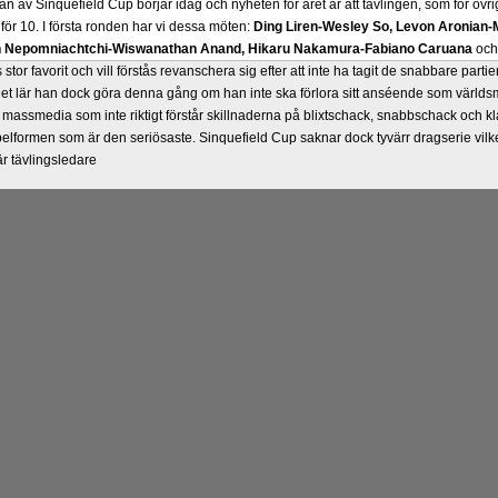
 av Sinquefield Cup börjar idag och nyheten för året är att tävlingen, som för övrig
för 10. I första ronden har vi dessa möten:
Ding Liren-Wesley So, Levon Aronian-
Ian Nepomniachtchi-Wiswanathan Anand, Hikaru Nakamura-Fabiano Caruana
oc
 stor favorit och vill förstås revanschera sig efter att inte ha tagit de snabbare part
 Det lär han dock göra denna gång om han inte ska förlora sitt anséende som värld
 massmedia som inte riktigt förstår skillnaderna på blixtschack, snabbschack och kl
lformen som är den seriösaste. Sinquefield Cup saknar dock tyvärr dragserie vilket
 är tävlingsledare
rjar Sverigemästarklassen sina tävlingar under SM i Eskilstuna. Lottningen i först
üksan-GM Axel Smith, IM Linus Johansson-GM Tiger Hillarp Persson, GM Pia C
enkeller.
SM-gruppen är både stark och öppen så vem helst kan ta hem segern. En
s bort. Det var längesedan vi hade ett sådant jämnt SM och detta beror på att GM
r om Sverigemästartiteln. Den förstnämnde har inte rosat SM-marknaden, som han 
 mätt på SM-titlar och har andra prioriteringar. Mästar-Elit:
FM Harald Lögdahl-IM 