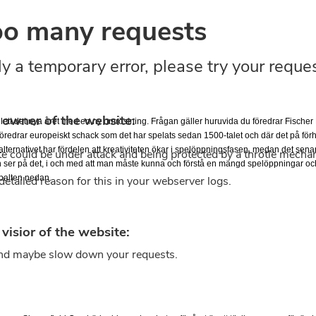
lett det nya året med en ny omröstning. Frågan gäller huruvida du föredrar Fisch
föredrar europeiskt schack som det har spelats sedan 1500-talet och där det på förh
lternativet har fördelen att kreativiteten ökar i spelöppningsfasen, medan det senare 
ser på det, i och med att man måste kunna och förstå en mängd spelöppningar och
spalten nedan.