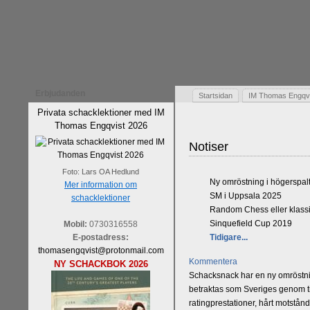
Erbjudanden
Startsidan
IM Thomas Engqvis
Privata schacklektioner med IM
Thomas Engqvist 2026
Notiser
Foto: Lars OA Hedlund
Ny omröstning i högerspal
Mer information om
SM i Uppsala 2025
schacklektioner
Random Chess eller klassi
Sinquefield Cup 2019
Mobil:
0730316558
E-postadress:
Tidigare...
thomasengqvist@protonmail.com
Kommentera
NY SCHACKBOK 2026
Schacksnack har en ny omröstnin
betraktas som Sveriges genom tid
ratingprestationer, hårt motstån