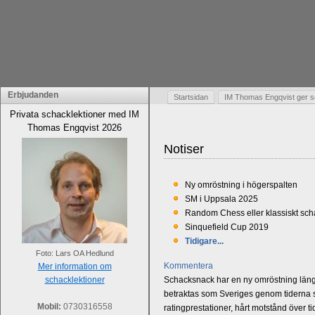
Erbjudanden
Startsidan
IM Thomas Engqvist ger s
Privata schacklektioner med IM
Thomas Engqvist 2026
Notiser
Ny omröstning i högerspalten
SM i Uppsala 2025
Random Chess eller klassiskt sc
Sinquefield Cup 2019
Tidigare...
Foto: Lars OA Hedlund
Kommentera
Mer information om
schacklektioner
Schacksnack har en ny omröstning längst
betraktas som Sveriges genom tiderna st
Mobil:
0730316558
ratingprestationer, hårt motstånd över t