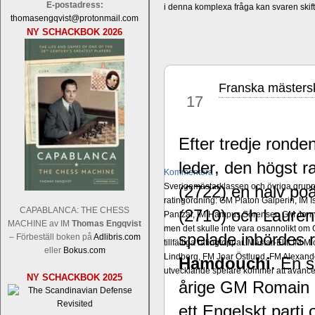
E-postadress:
i denna komplexa fråga kan svaren ski
thomasengqvist@protonmail.com
NY SCHACKBOK 2026
Franska mästersk
aug
17
Efter tredje ronde
leder, den högst 
Kommentera
Sverigemästarklassen och övriga grupper
(2722) en halv poä
ratingordning: GM Platon Galperin, IM I
CAPABLANCA: THE CHESS
(2710) och Laure
Pantzar, IM Hampus Sörensen GM Jonny 
MACHINE av IM
Thomas Engqvist
men det skulle inte vara osannolikt o
spelade inbördes
– Förbeställ boken på
Adlibris.com
tillfälliga ratingtoppar. Mästar-Elit: 
eller
Bokus.com
Lindberg, FM Joar Östlund, FM Alexande
Hamdouchi
. En s
utvecklande spelare kommer att avancer
NY SCHACKBOK 2025
årige GM Romain
ett Engelskt parti