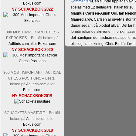
Kommentera
Den sjunde upplagan av Sinq
Bokus.com
spelas med 12 deltagare istället för 10.
NY SCHACKBOK 2022
Magnus Carlsen-Anish Giri, Ian Nep
Mamedjarov.
Carlsen är givetvis stor f
dagar sedan, på blodigt allvar. Det lä
förödmjukande skriverier i norsk massme
300 MOST IMPORTANT CHESS
det nämligen den sistnämnda spelformen 
EXERCISES – Beställ boken på
Adlibris.com
eller
Bokus.com
ett steg i rätt riktning. Chris Bird är tävl
NY SCHACKBOK 2020
300 MOST IMPORTANT TACTICAL
CHESS POSITIONS – Beställ
boken på
Adlibris.com
eller
Bokus.com
NY SCHACKBOK2019
Läs de 3 kommentarerna
Idag börjar Sv
Pontus Carlsson, FM Kaan Kücüksan-G
SCHACKETS MÄSTARE – Beställ
Erik Blomqvist-IM Michael Wiedenkell
boken på
Adlibris.com
eller
Kücüksan kan absolut inte räknas bort.
Bokus.com
Tikkanen inte är med och kämpar om Sv
NY SCHACKBOK 2018
GM-status, och Tikkanen är säkert mätt p