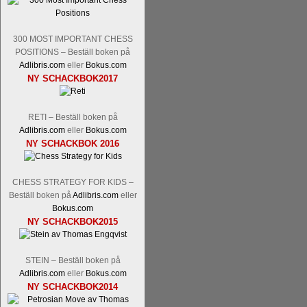
Malmstig-IM Tommy Andersson, IM B
Ernst.
Mitt stalltips är att Lindberg blir 
300 MOST IMPORTANT CHESS
POSITIONS – Beställ boken på
Adlibris.com
eller
Bokus.com
NY SCHACKBOK2017
RETI – Beställ boken på
Adlibris.com
eller
Bokus.com
NY SCHACKBOK 2016
Läs de 8 kommentarerna
En svensk sch
bedrifter i schackvärlden. Glenn Ek på S
CHESS STRATEGY FOR KIDS –
årtiondena alltmer betraktats som en sp
Beställ boken på
Adlibris.com
eller
är annars spel, vetenskap eller konst.
Bokus.com
Engqvist arbetat med boken i ur och skur
NY SCHACKBOK2015
djupintervjuer med
Okpu
och
Engqvist
s
flesta aldrig har sett tidigare. Boken bör
pedagogiska kommentarer och de som vil
STEIN – Beställ boken på
skrivits....
Adlibris.com
eller
Bokus.com
NY SCHACKBOK2014