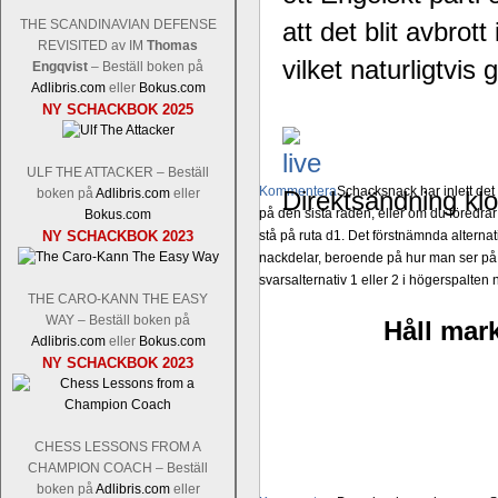
THE SCANDINAVIAN DEFENSE
att det blit avbro
REVISITED av IM
Thomas
vilket naturligtvis 
Engqvist
– Beställ boken på
Adlibris.com
eller
Bokus.com
NY SCHACKBOK 2025
ULF THE ATTACKER – Beställ
Kommentera
Schacksnack har inlett de
boken på
Adlibris.com
eller
Direktsändning kl
på den sista raden, eller om du föredra
Bokus.com
NY SCHACKBOK 2023
stå på ruta d1. Det förstnämnda alternati
nackdelar, beroende på hur man ser på
svarsalternativ 1 eller 2 i högerspalten
THE CARO-KANN THE EASY
WAY – Beställ boken på
Håll mark
Adlibris.com
eller
Bokus.com
NY SCHACKBOK 2023
CHESS LESSONS FROM A
CHAMPION COACH – Beställ
boken på
Adlibris.com
eller