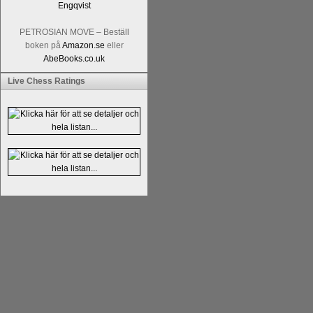
PETROSIAN MOVE – Beställ
boken på
Amazon.se
eller
AbeBooks.co.uk
Live Chess Ratings
Läs kommentaren
En av världens genom 
hemsida
meddelat att han avslutat sin 
nu vill ägna sig åt att undervisa schac
Vi som följt Kramniks schackkarriär oc
Spanskt, får vara tacksamma och nöjda ö
framtida projekt.