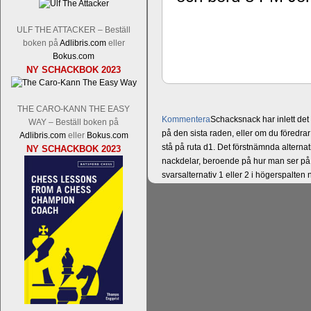
ULF THE ATTACKER – Beställ
boken på
Adlibris.com
eller
Bokus.com
NY SCHACKBOK 2023
THE CARO-KANN THE EASY
Kommentera
Schacksnack har inlett de
WAY – Beställ boken på
på den sista raden, eller om du föredra
Adlibris.com
eller
Bokus.com
stå på ruta d1. Det förstnämnda alternati
NY SCHACKBOK 2023
nackdelar, beroende på hur man ser på
svarsalternativ 1 eller 2 i högerspalten