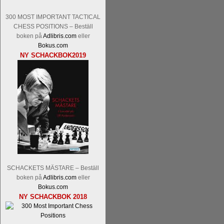
Malmstig-IM Tommy Andersson, IM B
300 MOST IMPORTANT TACTICAL
Ernst.
Mitt stalltips är att Lindberg blir 
CHESS POSITIONS – Beställ
boken på
Adlibris.com
eller
Bokus.com
NY SCHACKBOK2019
Läs de 8 kommentarerna
En svensk sch
bedrifter i schackvärlden. Glenn Ek på S
årtiondena alltmer betraktats som en sp
är annars spel, vetenskap eller konst.
Engqvist arbetat med boken i ur och skur
SCHACKETS MÄSTARE – Beställ
djupintervjuer med
Okpu
och
Engqvist
s
boken på
Adlibris.com
eller
flesta aldrig har sett tidigare. Boken bör
Bokus.com
pedagogiska kommentarer och de som vil
NY SCHACKBOK 2018
skrivits....