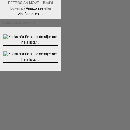
Kommentera
Alingsås Schacksällskap fyl
PETROSIAN MOVE – Beställ
- 26 januari - är det premiär för
turneri
boken på
Amazon.se
eller
AbeBooks.co.uk
Live Chess Ratings