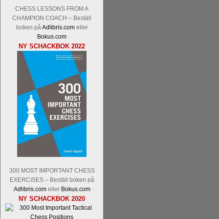
Kommentera
Den sjunde upplagan av Sinq
CHESS LESSONS FROM A
spelas med 12 deltagare istället för 10.
CHAMPION COACH – Beställ
Magnus Carlsen-Anish Giri, Ian Nep
boken på
Adlibris.com
eller
Mamedjarov.
Carlsen är givetvis stor f
Bokus.com
dagar sedan, på blodigt allvar. Det lä
NY SCHACKBOK 2022
förödmjukande skriverier i norsk massme
det nämligen den sistnämnda spelformen 
ett steg i rätt riktning. Chris Bird är tävl
Läs de 3 kommentarerna
Idag börjar Sv
300 MOST IMPORTANT CHESS
Pontus Carlsson, FM Kaan Kücüksan-G
EXERCISES – Beställ boken på
Erik Blomqvist-IM Michael Wiedenkell
Adlibris.com
eller
Bokus.com
Kücüksan kan absolut inte räknas bort.
NY SCHACKBOK 2020
Tikkanen inte är med och kämpar om Sv
GM-status, och Tikkanen är säkert mätt p