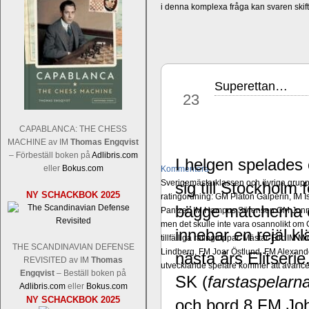
i denna komplexa fråga kan svaren ski
Superettan…
jan
23
CAPABLANCA: THE CHESS
MACHINE av IM
Thomas Engqvist
– Förbeställ boken på
Adlibris.com
I helgen spelades 
eller
Bokus.com
Kommentera
Sverigemästarklassen och övriga grupper
sig till Stockhol
NY SCHACKBOK 2025
ratingordning: GM Platon Galperin, IM I
bägge matcherna o
Pantzar, IM Hampus Sörensen GM Jonny 
men det skulle inte vara osannolikt o
innebar en rejäl klä
tillfälliga ratingtoppar. Mästar-Elit: 
THE SCANDINAVIAN DEFENSE
Lindberg, FM Joar Östlund, FM Alexande
nästa års Elitserie
REVISITED av IM
Thomas
utvecklande spelare kommer att avancer
Engqvist
– Beställ boken på
SK (
farstaspelarna 
Adlibris.com
eller
Bokus.com
NY SCHACKBOK 2025
och bord 8 FM J