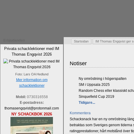
Erbjudanden
Startsidan
IM Thomas Engqvist ger s
Privata schacklektioner med IM
Thomas Engqvist 2026
Notiser
Foto: Lars OA Hedlund
Ny omröstning i högerspalten
Mer information om
SM i Uppsala 2025
schacklektioner
Random Chess eller klassiskt sc
Sinquefield Cup 2019
Mobil:
0730316558
E-postadress:
Tidigare...
thomasengqvist@protonmail.com
Kommentera
NY SCHACKBOK 2026
Schacksnack har en ny omröstning längst
betraktas som Sveriges genom tiderna st
ratingprestationer, hårt motstånd över t