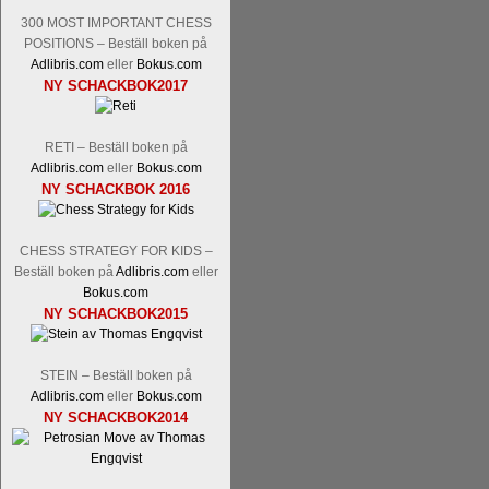
300 MOST IMPORTANT CHESS
POSITIONS – Beställ boken på
Adlibris.com
eller
Bokus.com
NY SCHACKBOK2017
RETI – Beställ boken på
Läs kommentaren
En av världens genom 
Adlibris.com
eller
Bokus.com
hemsida
meddelat att han avslutat sin 
NY SCHACKBOK 2016
nu vill ägna sig åt att undervisa schac
Vi som följt Kramniks schackkarriär oc
Spanskt, får vara tacksamma och nöjda ö
CHESS STRATEGY FOR KIDS –
framtida projekt.
Beställ boken på
Adlibris.com
eller
Bokus.com
NY SCHACKBOK2015
STEIN – Beställ boken på
Adlibris.com
eller
Bokus.com
NY SCHACKBOK2014