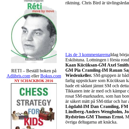
riktning. Chris Bird är tävlingsleda
Läs de 3 kommentarerna
Idag börja
Eskilstuna. Lottningen i första ron
Kaan Kücüksan-GM Axel Smith, 
GM Pia Cramling-IM Rauan Sag
RETI – Beställ boken på
Wiedenkeller.
SM-gruppen är både 
Adlibris.com
eller
Bokus.com
farlig uppstickare som Kücüksan ka
NY SCHACKBOK 2016
hade ett sådant jämnt SM och dett
Tikkanen inte är med och kämpar o
rosat SM-marknaden, som han bord
är säkert mätt på SM-titlar och har 
Lögdahl-IM Dan Cramling, FM 
Lindberg-Anders Wengholm, J
Rydström-GM Thomas Ernst.
Mi
övriga deltagarna att knäcka.