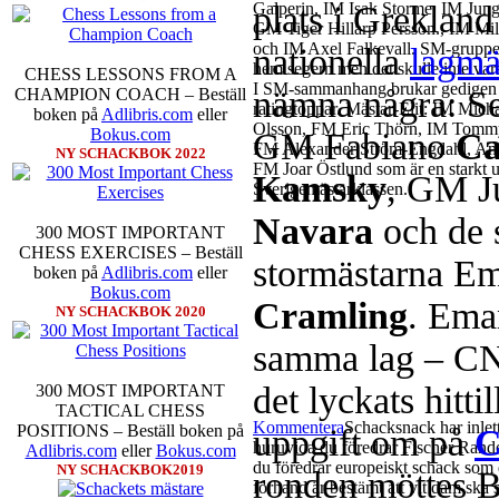
plats i Grekland 
Galperin, IM Isak Storme, IM Jun
GM Tiger Hillarp Persson., IM M
och IM Axel Falkevall. SM-gruppen 
nationella
lagmä
hem segern men det skulle inte v
CHESS LESSONS FROM A
I SM-sammanhang brukar gedigen er
nämna några: Se
CHAMPION COACH – Beställ
ratingtoppar. Mästar-Elit: IM Mic
boken på
Adlibris.com
eller
Olsson, FM Eric Thörn, IM Tommy
Bokus.com
GM Fabiano
Ca
FM Alexander Ström-Engdahl, Andre
NY SCHACKBOK 2022
FM Joar Östlund som är en starkt u
Kamsky
, GM J
Sverigemästarklassen.
Navara
och de 
300 MOST IMPORTANT
CHESS EXERCISES – Beställ
stormästarna E
boken på
Adlibris.com
eller
Bokus.com
Cramling
. Ema
NY SCHACKBOK 2020
samma lag – CN
det lyckats hittil
300 MOST IMPORTANT
TACTICAL CHESS
Kommentera
Schacksnack har inlet
POSITIONS – Beställ boken på
uppgift om på
C
huruvida du föredrar Fischer Rando
Adlibris.com
eller
Bokus.com
du föredrar europeiskt schack som d
NY SCHACKBOK2019
ronden möttes 
förhand är bestämt att vit dam ska 