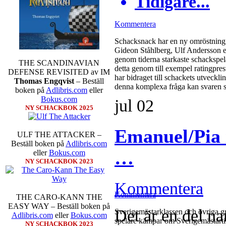
Tidigare...
Kommentera
Schacksnack har en ny omröstning 
Gideon Ståhlberg, Ulf Andersson el
genom tiderna starkaste schackspela
THE SCANDINAVIAN
detta genom till exempel ratingpres
DEFENSE REVISITED av IM
har bidraget till schackets utveckl
Thomas Engqvist
– Beställ
denna komplexa fråga kan svaren s
boken på
Adlibris.com
eller
Bokus.com
jul
02
NY SCHACKBOK 2025
Emanuel/Pia 
ULF THE ATTACKER –
Beställ boken på
Adlibris.com
…
eller
Bokus.com
NY SCHACKBOK 2023
Kommentera
Kommentera
THE CARO-KANN THE
EASY WAY – Beställ boken på
Det är en del n
Sverigemästarklassen och övriga gru
Adlibris.com
eller
Bokus.com
spelare kämpar om Sverigemästartit
NY SCHACKBOK 2023