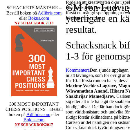
fördelen att kreativiteten ökar i sp
GM Jon Ludvi
eller nackdelar, beroende på hur m
SCHACKETS MÄSTARE –
förstå en mängd spelöppningar och v
Beställ boken på
Adlibris.com
ytterligare en 
högerspalten nedan.
eller
Bokus.com
NY SCHACKBOK 2018
resultat.
Schacksnack bif
1-3 för genomsp
Kommentera
Den sjunde upplagan a
är att tävlingen, som för övrigt är 
för 10. I första ronden har vi dess
Maxime Vachier-Lagrave, Magnu
Wiswanathan Anand, Hikaru N
Shakhrijar Mamedjarov.
Carlsen
sig efter att inte ha tagit de snabb
300 MOST IMPORTANT
blodigt allvar. Det lär han dock gö
CHESS POSITIONS – Beställ
som världsmästare och undvika för
boken på
Adlibris.com
eller
riktigt förstår skillnaderna på blix
Bokus.com
Carlsen är det nämligen den sistnä
NY SCHACKBOK2017
Cup saknar dock tyvärr dragserie vil