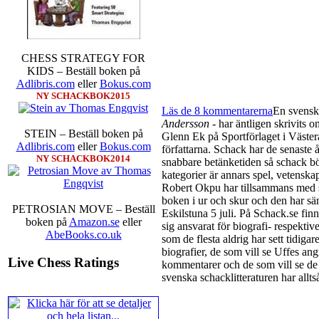
CHESS STRATEGY FOR
KIDS – Beställ boken på
Adlibris.com
eller
Bokus.com
NY SCHACKBOK2015
Läs de 8 kommentarerna
En svensk
Andersson
- har äntligen skrivits 
STEIN – Beställ boken på
Glenn Ek på Sportförlaget i Västerå
Adlibris.com
eller
Bokus.com
författarna. Schack har de senaste 
NY SCHACKBOK2014
snabbare betänketiden så schack bör
kategorier är annars spel, vetenska
Robert Okpu har tillsammans med 
boken i ur och skur och den har sänt
PETROSIAN MOVE – Beställ
Eskilstuna 5 juli. På Schack.se fi
boken på
Amazon.se
eller
sig ansvarat för biografi- respektiv
AbeBooks.co.uk
som de flesta aldrig har sett tidigare
biografier, de som vill se Uffes a
Live Chess Ratings
kommentarer och de som vill se de
svenska schacklitteraturen har alltså 