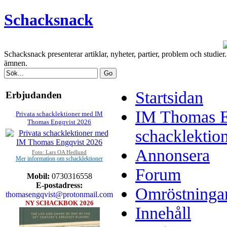
Schacksnack
Schacksnack presenterar artiklar, nyheter, partier, problem och studi
ämnen.
Startsidan
Erbjudanden
IM Thomas E
Privata schacklektioner med IM
Thomas Engqvist 2026
schacklektio
Annonsera
Foto: Lars OA Hedlund
Mer information om schacklektioner
Forum
Mobil:
0730316558
E-postadress:
Omröstninga
thomasengqvist@protonmail.com
NY SCHACKBOK 2026
Innehåll