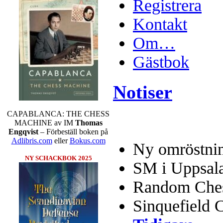
Registrera
Kontakt
Om…
Gästbok
Notiser
CAPABLANCA: THE CHESS
MACHINE av IM
Thomas
Engqvist
– Förbeställ boken på
Adlibris.com
eller
Bokus.com
Ny omröstnin
NY SCHACKBOK 2025
SM i Uppsal
Random Chess
Sinquefield 