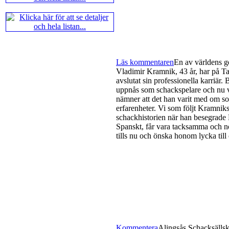
Läs kommentaren
En av världens g
Vladimir Kramnik, 43 år, har på Ta
avslutat sin professionella karriär
uppnås som schackspelare och nu vi
nämner att det han varit med om so
erfarenheter. Vi som följt Kramniks
schackhistorien när han besegrade
Spanskt, får vara tacksamma och nö
tills nu och önska honom lycka till
Kommentera
Alingsås Schacksällska