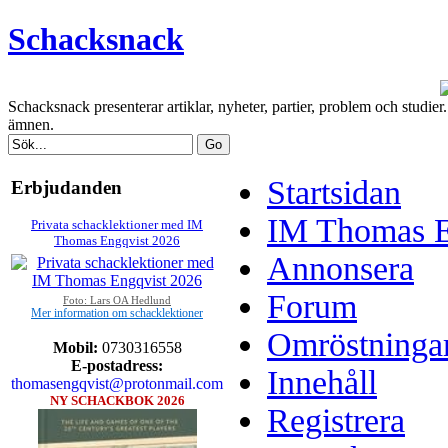
Schacksnack
Schacksnack presenterar artiklar, nyheter, partier, problem och studi
ämnen.
Startsidan
Erbjudanden
IM Thomas En
Privata schacklektioner med IM
Thomas Engqvist 2026
Annonsera
Forum
Foto: Lars OA Hedlund
Mer information om schacklektioner
Omröstninga
Mobil:
0730316558
E-postadress:
Innehåll
thomasengqvist@protonmail.com
NY SCHACKBOK 2026
Registrera