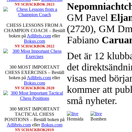
Nepomniachtch
NY SCHACKBOK 2023
GM Pavel
Elja
Schacksnack har inlett det nya
CHESS LESSONS FROM A
(2720), GM Dm
föredrar Fischer Random, där pjä
CHAMPION COACH – Beställ
som det har spelats sedan 1500-t
boken på
Adlibris.com
eller
Fabiano
Carua
förstnämnda alternativet har f
Bokus.com
alternativet har för- eller nack
NY SCHACKBOK 2022
förstå en mängd spelöppningar o
Det är 12 klubba
nedan.
det direktsändni
300 MOST IMPORTANT
CHESS EXERCISES – Beställ
visas med börja
boken på
Adlibris.com
eller
Bokus.com
kommer att publ
NY SCHACKBOK 2020
små nyheter.
300 MOST IMPORTANT
Den sjunde upplagan av Sinquefie
TACTICAL CHESS
som för övrigt är den starkaste i
Hemsida
Bomben
POSITIONS – Beställ boken på
möten:
Ding Liren-Wesley So
Adlibris.com
eller
Bokus.com
Giri, Ian Nepomniachtchi-
NY SCHACKBOK2019
Karjakin-Shakhrijar Mamedj