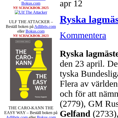
apr
12
Bokus.com
NY SCHACKBOK 2025
Ryska lagmäs
ULF THE ATTACKER –
Beställ boken på
Adlibris.com
eller
Bokus.com
Kommentera
NY SCHACKBOK 2023
Sverigemästarklassen och övriga g
kämpar om Sverigemästartiteln o
Min Seo, GM Erik Blomqvist, I
Ryska lagmäste
Hampus Sörensen GM Jonny Hecto
vem helst kan ta hem segern men
den 23 april. D
SM-sammanhang brukar gedigen er
Michael Wiedenkeller, IM Ludv
tyska Bundesliga
IM Bengt Lindberg, FM Joar Ö
Ljung. Mitt stalltips är att FM 
Flera av världen
Sverigemästarklassen.
och för att näm
(2779), GM Ru
THE CARO-KANN THE
Gelfand
(2733)
EASY WAY – Beställ boken på
Adlibris.com
eller
Bokus.com