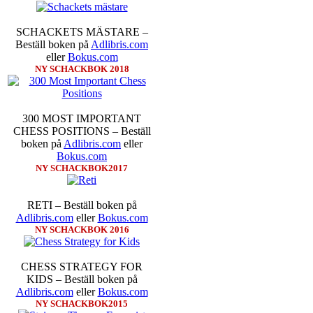
inte ha tagit de snabbare partier
göra denna gång om han inte s
SCHACKETS MÄSTARE –
skriverier i norsk massmedia som 
Beställ boken på
Adlibris.com
schack. Enligt Carlsen är det n
eller
Bokus.com
saknar dock tyvärr dragserie vil
NY SCHACKBOK 2018
tävlingsledare
300 MOST IMPORTANT
CHESS POSITIONS – Beställ
boken på
Adlibris.com
eller
Bokus.com
NY SCHACKBOK2017
Idag börjar Sverigemästarklas
RETI – Beställ boken på
Lottningen i första ronden:
GM 
Adlibris.com
eller
Bokus.com
Smith, IM Linus Johansson-
NY SCHACKBOK 2016
Erik Blomqvist-IM Michael Wi
segern. En farlig uppstickare s
sådant jämnt SM och detta ber
CHESS STRATEGY FOR
kämpar om Sverigemästartiteln.
KIDS – Beställ boken på
på sin super-GM-status, och Tikka
Adlibris.com
eller
Bokus.com
FM Harald Lögdahl-IM Dan
NY SCHACKBOK2015
Lindberg-Anders Wengholm,