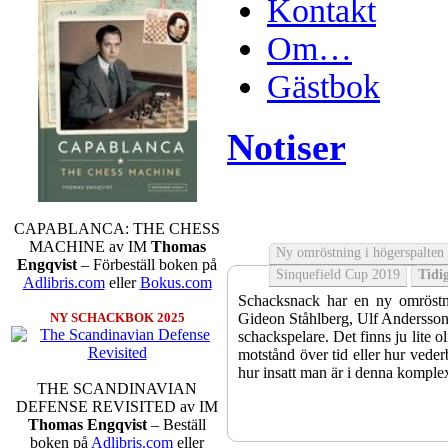
Kontakt
Om…
Gästbok
Notiser
CAPABLANCA: THE CHESS
MACHINE av IM
Thomas
Ny omröstning i högerspalten
Engqvist
– Förbeställ boken på
Sinquefield Cup 2019
Tidig
Adlibris.com
eller
Bokus.com
Schacksnack har en ny omröstni
Gideon Ståhlberg, Ulf Andersson e
NY SCHACKBOK 2025
schackspelare. Det finns ju lite o
motstånd över tid eller hur veder
hur insatt man är i denna komple
THE SCANDINAVIAN
DEFENSE REVISITED av IM
Thomas Engqvist
– Beställ
boken på
Adlibris.com
eller