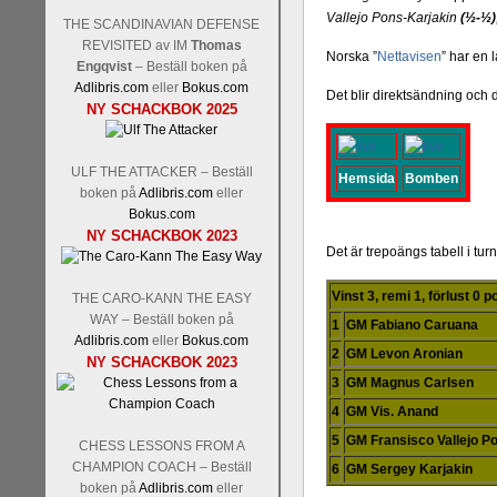
Vallejo Pons-Karjakin
(½-½)
THE SCANDINAVIAN DEFENSE
REVISITED av IM
Thomas
Norska ”
Nettavisen
” har en 
Engqvist
– Beställ boken på
Adlibris.com
eller
Bokus.com
Det blir direktsändning och 
Schacksnack har inlett det n
NY SCHACKBOK 2025
Random, där pjäserna slumpas
talet och där det på förhand är
ökar i spelöppningsfasen, med
ULF THE ATTACKER – Beställ
Hemsida
Bomben
att man måste kunna och för
boken på
Adlibris.com
eller
högerspalten nedan.
Bokus.com
NY SCHACKBOK 2023
Det är trepoängs tabell i tu
Vinst 3, remi 1, förlust 0 
THE CARO-KANN THE EASY
WAY – Beställ boken på
1
GM Fabiano Caruana
Adlibris.com
eller
Bokus.com
2
GM Levon Aronian
NY SCHACKBOK 2023
3
GM Magnus Carlsen
4
GM Vis. Anand
Den sjunde upplagan av Sinquef
5
GM Fransisco Vallejo P
CHESS LESSONS FROM A
den starkaste i U.S.A, spelas
CHAMPION COACH – Beställ
6
GM Sergey Karjakin
Levon Aronian-Maxime Vachi
boken på
Adlibris.com
eller