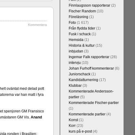
Finnlaugsson rapporterar
(2)
Fischer Random
(10)
Föreläsning
(1)
Foto
(1 617)
Kommentera
Från flydda tider
(1)
Fusk i schack
(1)
Hemsida
(1)
Historia & kultur
(15)
Kommentera
inbjudan
(3)
Blomqvist, IM
Ingemar Falk rapporterar
(28)
l Falkevall.
intervju
(10)
 om GM Jonny
Johan Furhoff kommenterar
(6)
ppar. Mästar-
Juniorschack
(1)
on, IM Bengt
Kandidatturnering
(17)
 att FM Joar
Klubbar
(3)
helt oväntat med delad pott
Kommenterade Andersson-
atorerna var han matt i fyra
partier
(5)
Kommenterade Fischer-partier
(1)
ar det spenjoren GM Fransisco
Kommenterade partier
(4)
ldsmästaren GM Vis.
Anand
Konst
(1)
Korr
(23)
kurs på e-post
(4)
ta ronden i Brasilien: