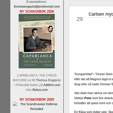
E-postadress:
thomasengqvist@protonmail.com
NY SCHACKBOK 2026
Carlsen myck
sep
29
Sverigemästarklassen och övr
Sverigemästartiteln och dessa
Martin Lokander, GM Tiger Hil
SM-gruppen är i år stark och 
Hector avgår med segern. I SM
Elit: IM Michael Wiedenkell
Lindberg, FM Joar Östlund, F
”Kungamötet” i ”Grand Sla
CAPABLANCA: THE CHESS
Östlund som är en starkt utve
efter det att Magnus tagit ut
MACHINE av IM
Thomas Engqvist
drag eller så hade Aronian f
– Förbeställ boken på
Adlibris.com
eller
Bokus.com
Vad skall man skriva om de
Vallejo
Pons
som fick sträck
NY SCHACKBOK 2025
fortsätter att spela remi o
En fråga som dyker upp: Ska