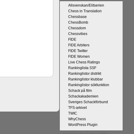
Allsvenskan/Elitserien
Chess in Translation
Chessbase
ChessBomb
Chessdom
Chessvibes
FIDE
 kommentaren
FIDE Arbiters
n tycker han
FIDE Twitter
r att det han
FIDE Women
 och upplevt
Live Chess Ratings
kt, får vara
Rankinglista SSF
l välgång med
Rankinglistor distrikt
Rankinglistor klubbar
Rankinglistor sökfunktion
Schack på film
Schackakademien
Sveriges Schackförbund
TFS-arkivet
TWIC
WhyChess
WordPress Plugin