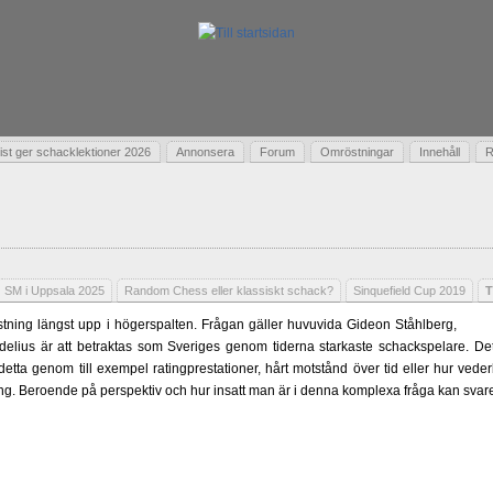
t ger schacklektioner 2026
Annonsera
Forum
Omröstningar
Innehåll
R
SM i Uppsala 2025
Random Chess eller klassiskt schack?
Sinquefield Cup 2019
T
ning längst upp i högerspalten. Frågan gäller huvuvida Gideon Ståhlberg,
delius är att betraktas som Sveriges genom tiderna starkaste schackspelare. Det 
 detta genom till exempel ratingprestationer, hårt motstånd över tid eller hur ved
ling. Beroende på perspektiv och hur insatt man är i denna komplexa fråga kan svare