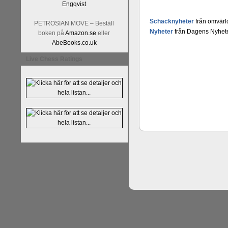
Schacknyheter
från omvärl
PETROSIAN MOVE – Beställ
Nyheter
från Dagens Nyhete
boken på
Amazon.se
eller
AbeBooks.co.uk
Live Chess Ratings
En av världens genom tiderna
Tata Steel-turneringens
hems
uppnått allt som kan uppnås s
varit med om som schackspelar
milstolpen i schackhistorie
tacksamma och nöjda över alla
sina framtida projekt.