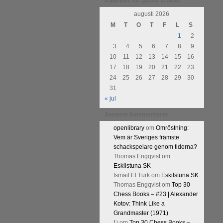
Kalender för gamla artiklar
Kommentera
augusti 2026
M
T
O
T
F
L
S
1
2
3
4
5
6
7
8
9
10
11
12
13
14
15
16
17
18
19
20
21
22
23
24
25
26
27
28
29
30
31
« jul
Senaste kommentarer
openlibrary
om
Omröstning:
Vem är Sveriges främste
schackspelare genom tiderna?
Thomas Engqvist
om
Eskilstuna SK
Ismail El Turk
om
Eskilstuna SK
Thomas Engqvist
om
Top 30
Chess Books – #23 | Alexander
Kotov: Think Like a
Grandmaster (1971)
f.j
om
Top 30 Chess Books –