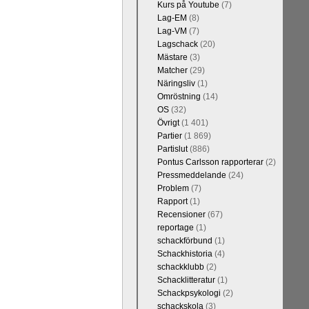
Kurs på Youtube
(7)
Lag-EM
(8)
Lag-VM
(7)
Lagschack
(20)
Mästare
(3)
Kommentera
Matcher
(29)
 sedan 1500-
Näringsliv
(1)
 kreativiteten
Omröstning
(14)
et, i och med
OS
(32)
 1 eller 2 i
Övrigt
(1 401)
Partier
(1 869)
Partislut
(886)
Pontus Carlsson rapporterar
(2)
Pressmeddelande
(24)
Problem
(7)
Rapport
(1)
Recensioner
(67)
reportage
(1)
schackförbund
(1)
Schackhistoria
(4)
schackklubb
(2)
Kommentera
Schacklitteratur
(1)
n-Wesley So,
Schackpsykologi
(2)
and, Hikaru
schackskola
(3)