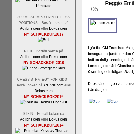
Reggio Emil
jan
Tom Rydström-GM Thomas E
05
300 MOST IMPORTANT CHESS
POSITIONS – Beställ boken på
Adlibris.com
eller
Bokus.com
NY SCHACKBOK2017
I går fick GM Francisco Vall
RETI – Beställ boken på
besegrare i sjunde ronden
Adlibris.com
eller
Bokus.com
haft en dålig turnering och åt
NY SCHACKBOK 2016
En svensk schackbok -
Schac
turnering som är i Gibralta
om Ulf Anderssons makalösa be
Cramling
och tidigare Sve
en förfrågan av författarn
CHESS STRATEGY FOR KIDS –
betänketiden så schack bör kl
Direktsändningen via hemsid
Beställ boken på
Adlibris.com
eller
Frilansjournalisten och scha
från drag ett.
Bokus.com
boken i ur och skur och den ha
NY SCHACKBOK2015
djupintervjuer med
Okpu
och
fotografier som de flesta aldrig
Uffes angreppspartier med m
STEIN – Beställ boken på
saknats i den svenska schacklitt
Adlibris.com
eller
Bokus.com
NY SCHACKBOK2014