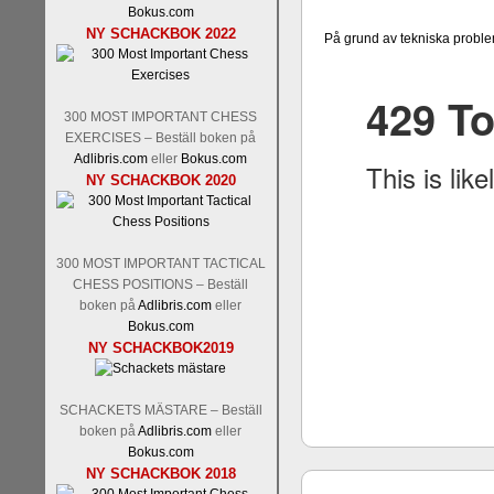
Nakamura-Fabiano Caruan
Bokus.com
revanschera sig efter att inte
NY SCHACKBOK 2022
På grund av tekniska proble
han dock göra denna gång om 
norsk massmedia som inte rikti
nämligen den sistnämnda spelf
den spelformen ett steg i rätt r
300 MOST IMPORTANT CHESS
EXERCISES – Beställ boken på
Adlibris.com
eller
Bokus.com
NY SCHACKBOK 2020
300 MOST IMPORTANT TACTICAL
CHESS POSITIONS – Beställ
boken på
Adlibris.com
eller
Bokus.com
Idag börjar Sverigemästarkla
NY SCHACKBOK2019
ronden:
GM Jonny Hector- 
Hillarp Persson, GM Pia Cram
och öppen så vem helst kan 
SCHACKETS MÄSTARE – Beställ
längesedan vi hade ett sådan
boken på
Adlibris.com
eller
kämpar om Sverigemästartitel
Bokus.com
status, och Tikkanen är säkert 
NY SCHACKBOK 2018
FM Erik Malmstig-IM Tommy