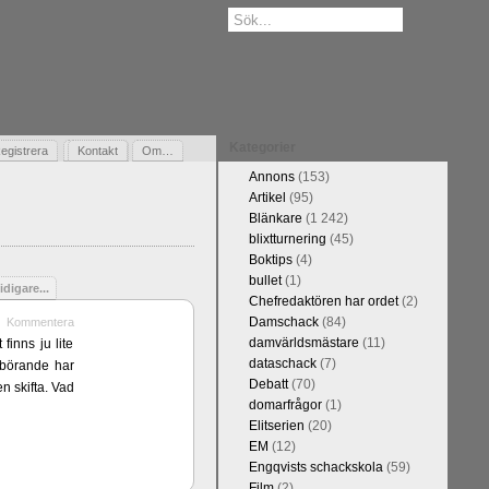
Kategorier
egistrera
Gästbok
Kontakt
Om…
Annons
(153)
Artikel
(95)
Blänkare
(1 242)
blixtturnering
(45)
Boktips
(4)
bullet
(1)
idigare...
Chefredaktören har ordet
(2)
Damschack
(84)
Kommentera
damvärldsmästare
(11)
finns ju lite
dataschack
(7)
erbörande har
Debatt
(70)
n skifta. Vad
domarfrågor
(1)
Elitserien
(20)
EM
(12)
Engqvists schackskola
(59)
Film
(2)