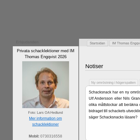
Erbjudanden
Startsidan
IM Thomas Engqvis
Privata schacklektioner med IM
Thomas Engqvist 2026
Notiser
Ny omröstning i högerspalten
Schacksnack har en ny omröst
Ulf Andersson eller Nils Gran
olika måttstockar att beräkna
bidraget till schackets utveck
Foto: Lars OA Hedlund
säger Schacksnacks läsare?
Mer information om
schacklektioner
Mobil:
0730316558