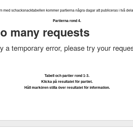
a
och
Sergej Karjakin-Shakhrijar Mamedjarov.
Carlsen är givetvis stor favorit oc
 ha tagit de snabbare partierna, som spelades för några dagar sedan, på blodigt al
m med schacksnacktabellen kommer partierna några dagar att publiceras i två dela
han inte ska förlora sitt anséende som världsmästare och undvika förödmjukande 
gt förstår skillnaderna på blixtschack, snabbschack och klassiskt schack. Enligt C
Partierna rond 4.
ormen som är den seriösaste. Sinquefield Cup saknar dock tyvärr dragserie vilket s
iktning. Chris Bird är tävlingsledare
Tabell och partier rond 1-3
.
Klicka på resultatet för partiet.
Håll markören stilla över resultatet för information.
ssen sina tävlingar under SM i Eskilstuna. Lottningen i första
Läs de 3 
GM Pontus Carlsson, FM Kaan Kücüksan-GM Axel Smith, IM Linus Johanss
ling-IM Rauan Sagit, GM Erik Blomqvist-IM Michael Wiedenkeller.
SM-gruppen ä
ta hem segern. En farlig uppstickare som Kücüksan kan absolut inte räknas b
t jämnt SM och detta beror på att GM Nils Grandelius och GM Hans Tikkanen int
n. Den förstnämnde har inte rosat SM-marknaden, som han borde, med tanke på s
mätt på SM-titlar och har andra prioriteringar. Mästar-Elit:
FM Harald Lögdahl-IM D
 Andersson, IM Bengt Lindberg-Anders Wengholm, Joakim Nyander-FM Jung 