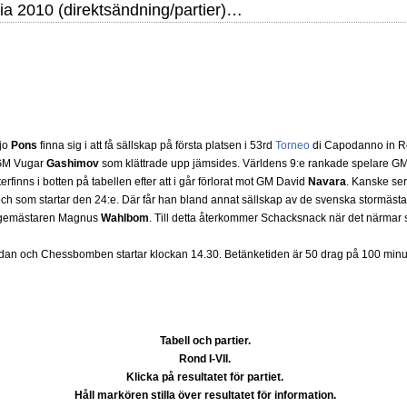
ia 2010 (direktsändning/partier)…
rnst.
Mitt stalltips är att Lindberg blir en tuff nöt för de övriga deltagarna att knäcka.
ejo
Pons
finna sig i att få sällskap på första platsen i 53rd
Torneo
di Capodanno in Re
 GM Vugar
Gashimov
som klättrade upp jämsides. Världens 9:e rankade spelare GM
erfinns i botten på tabellen efter att i går förlorat mot GM David
Navara
. Kanske se
kets mästare - I huvudet på Ulf Andersson
- har äntligen skrivits
Läs de 8 
r och som startar den 24:e. Där får han bland annat sällskap av de svenska stormä
drifter i schackvärlden. Glenn Ek på Sportförlaget i Västerås visade ett genuint i
rigemästaren Magnus
Wahlbom
. Till detta återkommer Schacksnack när det närmar s
a. Schack har de senaste årtiondena alltmer betraktats som en sport med d
assificeras även i det facket. Andra populära kategorier är annars spel, vetenskap
an och Chessbomben startar klockan 14.30. Betänketiden är 50 drag på 100 minut
ckälskaren Robert Okpu har tillsammans med språkläraren och IM Thomas Engqvist
r sänts till tryckeriet och planeras att säljas under SM i Eskilstuna 5 juli. På Sc
Engqvist
som var för sig ansvarat för biografi- respektive partidel. Det finns också e
 har sett tidigare. Boken bör alltså tilltala tre kategorier, de som gillar biografier, 
oderna, pedagogiska kommentarer och de som vill se de nya fotografierna. D
Tabell och partier.
eraturen har alltså äntligen skrivits....
Rond I-VII.
Klicka på resultatet för partiet.
Håll markören stilla över resultatet för information.