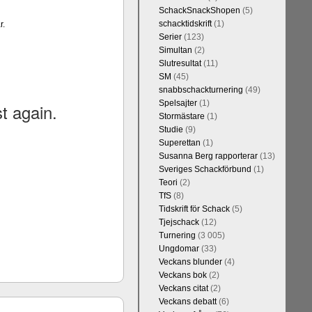
h vill förstås
SchackSnackShopen
(5)
lvar. Det lär
schacktidskrift
(1)
r.
skriverier i
Serier
(123)
arlsen är det
Simultan
(2)
kulle ha lyft
Slutresultat
(11)
SM
(45)
snabbschackturnering
(49)
Spelsajter
(1)
Stormästare
(1)
Studie
(9)
Superettan
(1)
Susanna Berg rapporterar
(13)
Sveriges Schackförbund
(1)
Teori
(2)
TfS
(8)
Tidskrift för Schack
(5)
kommentarerna
Tjejschack
(12)
on-GM Tiger
Turnering
(3 005)
r både stark
Ungdomar
(33)
ort. Det var
Veckans blunder
(4)
e är med och
Veckans bok
(2)
in super-GM-
Veckans citat
(2)
an Cramling,
Veckans debatt
(6)
Min Seo, FM