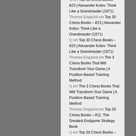
#23 | Alexander Kotov: Think
Like a Grandmaster (1971)
Thomas Engqvist
om
Top 30
Chess Books – #23 | Alexander
Kotov: Think Like a
Grandmaster (1971)
f.j
om
Top 30 Chess Books –
#23 | Alexander Kotov: Think
Like a Grandmaster (1971)
Thomas Engqvist
om
The 3
Chess Books That Will
Transform Your Game | A
Position-Based Training
Method
f.j
om
The 3 Chess Books That
Will Transform Your Game | A
Position-Based Training
Method
Thomas Engqvist
om
Top 20
Chess Books – #11: The
Greatest Endgame Strategy
Book
f.j
om
Top 20 Chess Books –