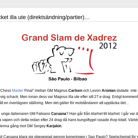
et illa ute (direktsändning/partier)…
iga grupper arrangeras i Uppsala 27 juni - 6 juli. Tio spelare kämpar om
 är i ratingordning: GM Platon Galperin, IM Isak Storme, IM Jung Min Seo, GM Erik 
larp Persson., IM Milton Pantzar, IM Hampus Sörensen GM Jonny Hector och IM Axe
öppen så nästan vem helst kan ta hem segern men det skulle inte vara osannolikt
-sammanhang brukar gedigen erfarenhet väga mycket tyngre än tillfälliga ratingto
er, IM Ludvig Carlsson, IM William Olsson, FM Eric Thörn, IM Tommy Anderss
M Alexander Ström-Engdahl, Andreas Landgren och Harald Ljung. Mitt stalltips är
m Chess
Master
Final” mellan GM Magnus
Carlsen
och Levon
Aronian
slutade inte 
cklande spelare kommer att avancera till Sverigemästarklassen.
 evig schack. Men innan dess var Magnus illa ute efter sitt 27:e drag. Enligt komment
ått en överlägsen ställning. Men det gäller för motståndaren att upptäcka det…
n unge italienaren GM Fabiano
Caruana
? Han går från klarhet till klarhet. I går v
a vapen och detta redan efter 24 drag då hans kungsflygel rasade ihop totalt. Vär
ch denna gång mot GM Sergey
Karjakin
.
ll Caruana klara sig obesegrad genom turneringen i Sao Paulo? Spelschemat för sis