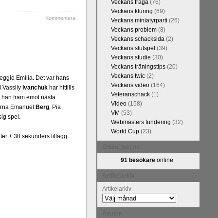
Veckans fråga
(76)
Veckans kluring
(69)
Kommentera
Veckans miniatyrparti
(26)
Veckans problem
(8)
Veckans schacksida
(2)
Veckans slutspel
(39)
Veckans studie
(30)
Veckans träningstips
(20)
Veckans twic
(2)
ggio Emilia. Det var hans
Veckans video
(164)
 Vassily
Ivanchuk
har hittills
Veteranschack
(1)
r han fram emot nästa
Video
(158)
kommentarerna
starna Emanuel
Berg
, Pia
VM
(53)
ntresse efter
ig spel.
Webmasters fundering
(32)
en snabbare
World Cup
(23)
 eller konst.
er + 30 sekunders tillägg
 arbetat med
Online just nu
hack.se finns
91 besökare
online
n fotodel med
de som vill se
Artikelarkiv
en boken som
Artikelarkiv
Ämnen