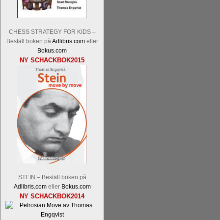
CHESS STRATEGY FOR KIDS –
Beställ boken på
Adlibris.com
eller
Bokus.com
NY SCHACKBOK2015
En av världens genom tiderna starka
Tata Steel-turneringens
hemsida
med
uppnått allt som kan uppnås som scha
varit med om som schackspelare varit
milstolpen i schackhistorien när h
tacksamma och nöjda över alla de par
sina framtida projekt.
STEIN – Beställ boken på
Adlibris.com
eller
Bokus.com
NY SCHACKBOK2014