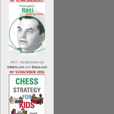
NY SCHACKBOK2017
Tom Rydström-GM Thomas Ernst.
Mi
En svensk schackbok -
Schackets mä
om Ulf Anderssons makalösa bedrifter 
RETI – Beställ boken på
en förfrågan av författarna. Scha
Adlibris.com
eller
Bokus.com
betänketiden så schack bör klassifice
NY SCHACKBOK 2016
Frilansjournalisten och schackälska
boken i ur och skur och den har sänts
djupintervjuer med
Okpu
och
Engqvis
fotografier som de flesta aldrig har set
Uffes angreppspartier med moderna
saknats i den svenska schacklitteraturen