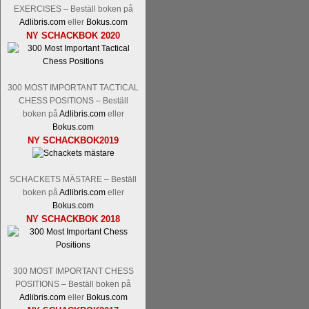
Nakamura-Fabiano Caruana
och
S
EXERCISES – Beställ boken på
revanschera sig efter att inte ha tag
Adlibris.com
eller
Bokus.com
han dock göra denna gång om han int
NY SCHACKBOK 2020
norsk massmedia som inte riktigt förs
nämligen den sistnämnda spelformen so
den spelformen ett steg i rätt riktning.
300 MOST IMPORTANT TACTICAL
CHESS POSITIONS – Beställ
boken på
Adlibris.com
eller
Bokus.com
NY SCHACKBOK2019
SCHACKETS MÄSTARE – Beställ
boken på
Adlibris.com
eller
Bokus.com
Idag börjar Sverigemästarklassen si
NY SCHACKBOK 2018
ronden:
GM Jonny Hector- GM Pon
Hillarp Persson, GM Pia Cramling-I
och öppen så vem helst kan ta hem 
längesedan vi hade ett sådant jämnt
300 MOST IMPORTANT CHESS
kämpar om Sverigemästartiteln. Den 
POSITIONS – Beställ boken på
status, och Tikkanen är säkert mätt på 
Adlibris.com
eller
Bokus.com
FM Erik Malmstig-IM Tommy Ander