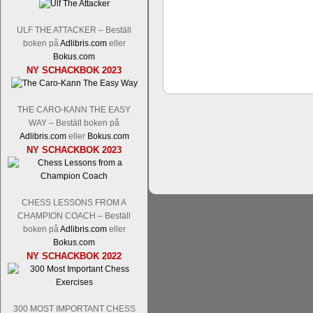
ULF THE ATTACKER – Beställ
boken på
Adlibris.com
eller
Bokus.com
Schacksnack har inlett det nya året
NY SCHACKBOK 2023
Random, där pjäserna slumpas på den
talet och där det på förhand är bestämt
ökar i spelöppningsfasen, medan det 
THE CARO-KANN THE EASY
att man måste kunna och förstå en
WAY – Beställ boken på
högerspalten nedan.
Adlibris.com
eller
Bokus.com
NY SCHACKBOK 2023
CHESS LESSONS FROM A
CHAMPION COACH – Beställ
boken på
Adlibris.com
eller
Bokus.com
NY SCHACKBOK 2022
Den sjunde upplagan av Sinquefield Cu
den starkaste i U.S.A, spelas med 12
Levon Aronian-Maxime Vachier-Lag
300 MOST IMPORTANT CHESS