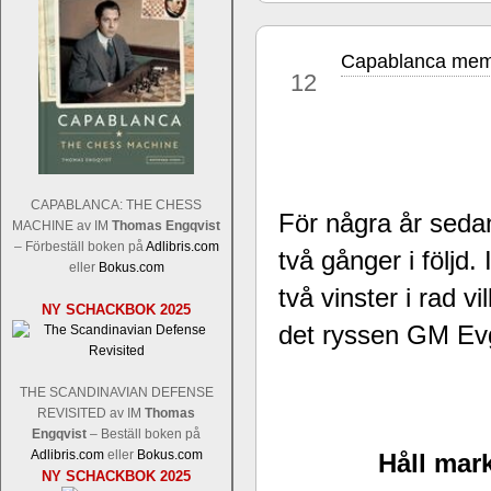
Capablanca memo
jun
12
Sverigemästarklassen och övriga gru
Sverigemästartiteln och dessa är i ra
CAPABLANCA: THE CHESS
För några år sed
Martin Lokander, GM Tiger Hillarp Pe
MACHINE av IM
Thomas Engqvist
SM-gruppen är i år stark och öppen s
– Förbeställ boken på
Adlibris.com
två gånger i följd.
Hector avgår med segern. I SM-samman
eller
Bokus.com
Elit: IM Michael Wiedenkeller, IM
två vinster i rad 
NY SCHACKBOK 2025
Lindberg, FM Joar Östlund, FM Alexa
det ryssen GM E
Östlund som är en starkt utvecklande
THE SCANDINAVIAN DEFENSE
REVISITED av IM
Thomas
Engqvist
– Beställ boken på
Adlibris.com
eller
Bokus.com
Håll mark
NY SCHACKBOK 2025