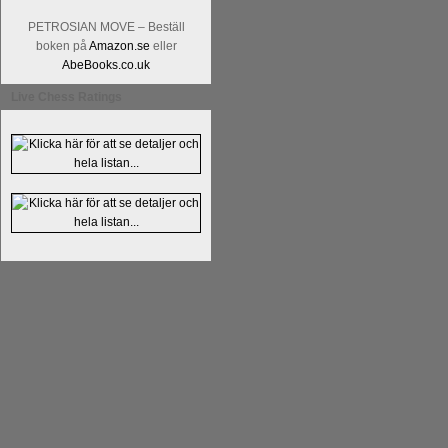
Alingsås Schacksällskap fyller 100
PETROSIAN MOVE – Beställ
parturnering i Alingsås 4-5 maj. Idag -
boken på
Amazon.se
eller
AbeBooks.co.uk
Live Chess Ratings