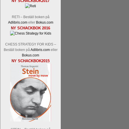
NY SCHACKBOK2017
Malmstig-IM Tommy Andersson, IM B
Ernst.
Mitt stalltips är att Lindberg blir 
RETI – Beställ boken på
Adlibris.com
eller
Bokus.com
NY SCHACKBOK 2016
CHESS STRATEGY FOR KIDS –
Beställ boken på
Adlibris.com
eller
Bokus.com
NY SCHACKBOK2015
Läs de 8 kommentarerna
En svensk sch
bedrifter i schackvärlden. Glenn Ek på S
årtiondena alltmer betraktats som en sp
är annars spel, vetenskap eller konst.
Engqvist arbetat med boken i ur och skur
djupintervjuer med
Okpu
och
Engqvist
s
flesta aldrig har sett tidigare. Boken bör
pedagogiska kommentarer och de som vil
skrivits....