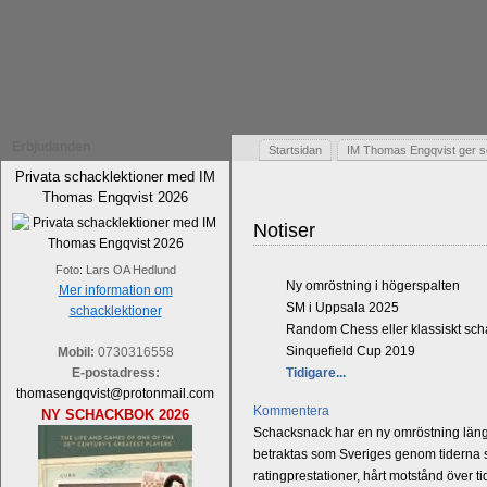
Erbjudanden
Startsidan
IM Thomas Engqvist ger s
Privata schacklektioner med IM
Thomas Engqvist 2026
Notiser
Foto: Lars OA Hedlund
Ny omröstning i högerspalten
Mer information om
SM i Uppsala 2025
schacklektioner
Random Chess eller klassiskt sc
Sinquefield Cup 2019
Mobil:
0730316558
E-postadress:
Tidigare...
thomasengqvist@protonmail.com
Kommentera
NY SCHACKBOK 2026
Schacksnack har en ny omröstning längst
betraktas som Sveriges genom tiderna st
ratingprestationer, hårt motstånd över t