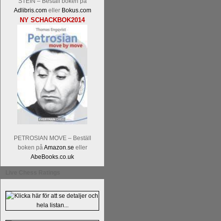
STEIN – Beställ boken på
Adlibris.com
eller
Bokus.com
NY SCHACKBOK2014
Läs kommentaren
En av världens genom 
hemsida
meddelat att han avslutat sin 
nu vill ägna sig åt att undervisa schac
Vi som följt Kramniks schackkarriär oc
Spanskt, får vara tacksamma och nöjda ö
framtida projekt.
PETROSIAN MOVE – Beställ
boken på
Amazon.se
eller
AbeBooks.co.uk
Live Chess Ratings