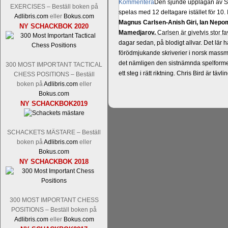
Kommentera
Den sjunde upplagan av Sinq
EXERCISES – Beställ boken på
spelas med 12 deltagare istället för 10.
Adlibris.com
eller
Bokus.com
Magnus Carlsen-Anish Giri, Ian Nep
NY SCHACKBOK 2020
Mamedjarov.
Carlsen är givetvis stor f
dagar sedan, på blodigt allvar. Det lä
förödmjukande skriverier i norsk massme
det nämligen den sistnämnda spelformen 
300 MOST IMPORTANT TACTICAL
ett steg i rätt riktning. Chris Bird är tävl
CHESS POSITIONS – Beställ
boken på
Adlibris.com
eller
Bokus.com
NY SCHACKBOK2019
SCHACKETS MÄSTARE – Beställ
boken på
Adlibris.com
eller
Bokus.com
NY SCHACKBOK 2018
Läs de 3 kommentarerna
Idag börjar Sv
Pontus Carlsson, FM Kaan Kücüksan-G
Erik Blomqvist-IM Michael Wiedenkell
300 MOST IMPORTANT CHESS
Kücüksan kan absolut inte räknas bort.
POSITIONS – Beställ boken på
Tikkanen inte är med och kämpar om Sv
Adlibris.com
eller
Bokus.com
GM-status, och Tikkanen är säkert mätt p