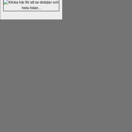
Kommentera
Alingsås Schacksällskap fyl
- 26 januari - är det premiär för
turneri