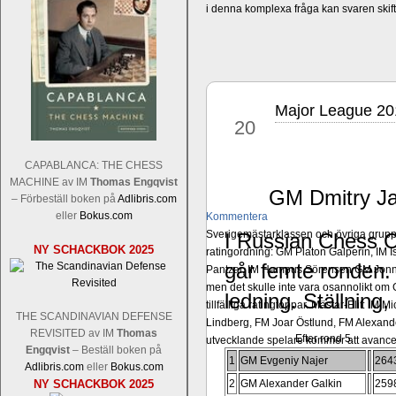
i denna komplexa fråga kan svaren ski
Major League 201
jun
20
CAPABLANCA: THE CHESS
MACHINE av IM
Thomas Engqvist
GM Dmitry Ja
– Förbeställ boken på
Adlibris.com
eller
Bokus.com
Kommentera
Sverigemästarklassen och övriga grupper
I Russian Chess 
NY SCHACKBOK 2025
ratingordning: GM Platon Galperin, IM I
går femte ronden
Pantzar, IM Hampus Sörensen GM Jonny 
men det skulle inte vara osannolikt o
ledning. Ställning
tillfälliga ratingtoppar. Mästar-Elit: 
THE SCANDINAVIAN DEFENSE
Lindberg, FM Joar Östlund, FM Alexande
REVISITED av IM
Thomas
Efter rond 5.
utvecklande spelare kommer att avancer
Engqvist
– Beställ boken på
1
GM Evgeniy Najer
264
Adlibris.com
eller
Bokus.com
NY SCHACKBOK 2025
2
GM Alexander Galkin
259