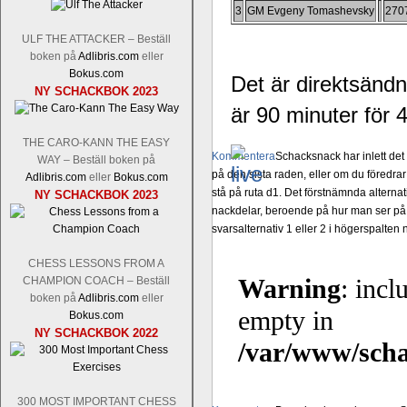
3
GM Evgeny Tomashevsky
270
ULF THE ATTACKER – Beställ
boken på
Adlibris.com
eller
Bokus.com
Det är direktsänd
NY SCHACKBOK 2023
är 90 minuter för
THE CARO-KANN THE EASY
Kommentera
Schacksnack har inlett de
WAY – Beställ boken på
på den sista raden, eller om du föredra
Adlibris.com
eller
Bokus.com
stå på ruta d1. Det förstnämnda alternati
NY SCHACKBOK 2023
nackdelar, beroende på hur man ser på
svarsalternativ 1 eller 2 i högerspalten
CHESS LESSONS FROM A
CHAMPION COACH – Beställ
boken på
Adlibris.com
eller
Bokus.com
NY SCHACKBOK 2022
300 MOST IMPORTANT CHESS