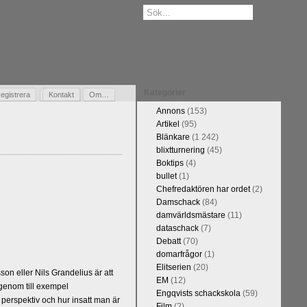
Kategorier
egistrera
Gästbok
Kontakt
Om…
Annons
(153)
Artikel
(95)
Blänkare
(1 242)
blixtturnering
(45)
Boktips
(4)
bullet
(1)
Chefredaktören har ordet
(2)
Damschack
(84)
damvärldsmästare
(11)
dataschack
(7)
Debatt
(70)
domarfrågor
(1)
Elitserien
(20)
n eller Nils Grandelius är att
EM
(12)
 genom till exempel
Engqvists schackskola
(59)
 perspektiv och hur insatt man är
Film
(2)