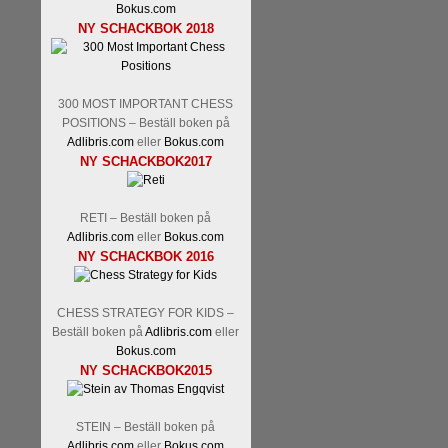
Bokus.com
Malmstig-IM Tommy Andersson
NY SCHACKBOK 2018
Ernst.
Mitt stalltips är att Lindbe
300 MOST IMPORTANT CHESS
POSITIONS – Beställ boken på
Adlibris.com
eller
Bokus.com
NY SCHACKBOK2017
RETI – Beställ boken på
Läs de 8 kommentarerna
En sve
Adlibris.com
eller
Bokus.com
NY SCHACKBOK 2016
bedrifter i schackvärlden. Glenn 
årtiondena alltmer betraktats so
är annars spel, vetenskap eller
CHESS STRATEGY FOR KIDS –
Engqvist arbetat med boken i ur o
Beställ boken på
Adlibris.com
eller
djupintervjuer med
Okpu
och
En
Bokus.com
flesta aldrig har sett tidigare. B
NY SCHACKBOK2015
pedagogiska kommentarer och de 
skrivits....
STEIN – Beställ boken på
Adlibris.com
eller
Bokus.com