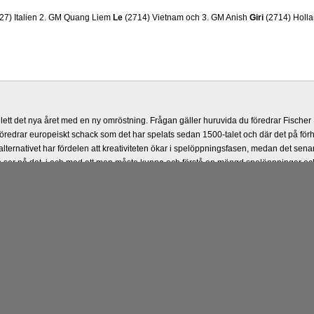
27) Italien 2. GM Quang Liem
Le
(2714) Vietnam och 3. GM Anish
Giri
(2714) Holla
lett det nya året med en ny omröstning. Frågan gäller huruvida du föredrar Fisch
föredrar europeiskt schack som det har spelats sedan 1500-talet och där det på förh
lternativet har fördelen att kreativiteten ökar i spelöppningsfasen, medan det senare 
ser på det, i och med att man måste kunna och förstå en mängd spelöppningar och
spalten nedan.