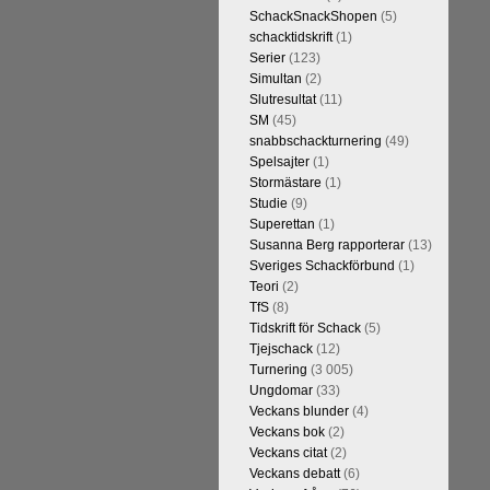
t är den starkaste i U.S.A,
SchackSnackShopen
(5)
Maxime Vachier-Lagrave,
schacktidskrift
(1)
h
Sergej Karjakin-Shakhrijar
Serier
(123)
ierna, som spelades för några
Simultan
(2)
smästare och undvika
Slutresultat
(11)
assiskt schack. Enligt Carlsen är
SM
(45)
 skulle ha lyft den spelformen
snabbschackturnering
(49)
Spelsajter
(1)
Stormästare
(1)
Studie
(9)
Superettan
(1)
Susanna Berg rapporterar
(13)
Sveriges Schackförbund
(1)
Teori
(2)
TfS
(8)
Tidskrift för Schack
(5)
Tjejschack
(12)
Turnering
(3 005)
a ronden:
GM Jonny Hector- GM
Ungdomar
(33)
ramling-IM Rauan Sagit, GM
Veckans blunder
(4)
 farlig uppstickare som
Veckans bok
(2)
 Nils Grandelius och GM Hans
Veckans citat
(2)
borde, med tanke på sin super-
Veckans debatt
(6)
Dan Cramling, FM Erik