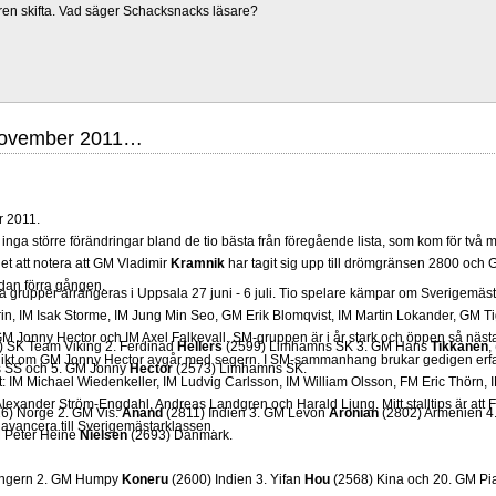
ren skifta. Vad säger Schacksnacks läsare?
 november 2011…
r 2011.
 inga större förändringar bland de tio bästa från föregående lista, som kom för tv
et att notera att GM Vladimir
Kramnik
har tagit sig upp till drömgränsen 2800 och
edan förra gången.
grupper arrangeras i Uppsala 27 juni - 6 juli. Tio spelare kämpar om Sverigemästa
in, IM Isak Storme, IM Jung Min Seo, GM Erik Blomqvist, IM Martin Lokander, GM Tig
 Jonny Hector och IM Axel Falkevall. SM-gruppen är i år stark och öppen så näst
 SK Team Viking 2. Ferdinad
Hellers
(2599) Limhamns SK 3. GM Hans
Tikkanen
,
olikt om GM Jonny Hector avgår med segern. I SM-sammanhang brukar gedigen erf
ås SS och 5. GM Jonny
Hector
(2573) Limhamns SK.
-Elit: IM Michael Wiedenkeller, IM Ludvig Carlsson, IM William Olsson, FM Eric Thör
lexander Ström-Engdahl, Andreas Landgren och Harald Ljung. Mitt stalltips är att F
6) Norge 2. GM Vis.
Anand
(2811) Indien 3. GM Levon
Aronian
(2802) Armenien 4
avancera till Sverigemästarklassen.
 Peter Heine
Nielsen
(2693) Danmark.
ngern 2. GM Humpy
Koneru
(2600) Indien 3. Yifan
Hou
(2568) Kina och 20. GM Pi