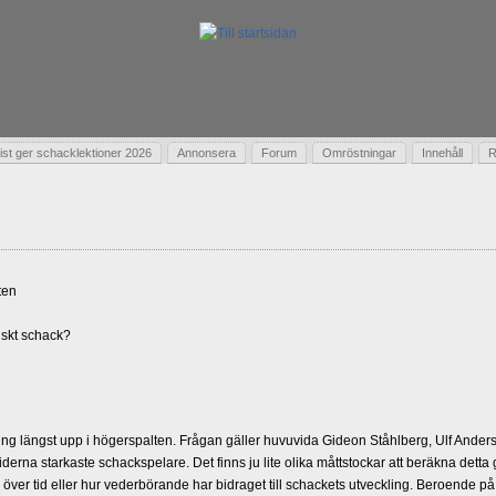
t ger schacklektioner 2026
Annonsera
Forum
Omröstningar
Innehåll
R
ten
skt schack?
g längst upp i högerspalten. Frågan gäller huvuvida Gideon Ståhlberg, Ulf Andersso
erna starkaste schackspelare. Det finns ju lite olika måttstockar att beräkna detta
d över tid eller hur vederbörande har bidraget till schackets utveckling. Beroende på