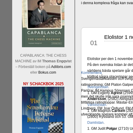
i denna komplexa fråga kan sva
Elolistor 1
nov
01
CAPABLANCA: THE CHESS
Elolistor per den 1 novembe
MACHINE av IM
Thomas Engqvist
På den svenska listan är det
– Förbeställ boken på
Adlibris.com
världens bästa spelare går d
eller
Bokus.com
Kommentera
klättrat några placeringar s
Sverigemästarklassen och övriga 
NY SCHACKBOK 2025
ratingordning: GM Platon Galper
Sverigelistan
.
Pantzar, IM Hampus Sörensen GM
1. GM Evgeny
Agrest
(2599)
men det skulle inte vara osann
Andersson
, (2582) Alings
tillfälliga ratingtoppar. Mästar
Världslistan
.
Lindberg, FM Joar Östlund, FM A
1. GM Magnus
Carlsen
(282
utvecklande spelare kommer att 
(2800) Ryssland och 53. GM
Damlistan
.
1. GM Judit
Polgar
(2710) U