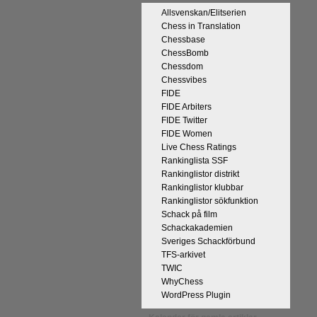
Allsvenskan/Elitserien
Chess in Translation
Chessbase
ChessBomb
Chessdom
Chessvibes
FIDE
på Tata Steel-turneringens
FIDE Arbiters
kan uppnås som schackspelare och
FIDE Twitter
derliga mänskliga erfarenheter.
FIDE Women
 med remivapnet Berlinvarianten i
Live Chess Ratings
Rankinglista SSF
cka till och all välgång med sina
Rankinglistor distrikt
Rankinglistor klubbar
Rankinglistor sökfunktion
Schack på film
Schackakademien
Sveriges Schackförbund
TFS-arkivet
TWIC
WhyChess
WordPress Plugin