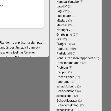
Kurs på Youtube
(7)
nd.
Lag-EM
(8)
Lag-VM
(7)
Lagschack
(20)
Mästare
(3)
Matcher
(29)
Näringsliv
(1)
Omröstning
(14)
OS
(32)
er Random, där pjäserna slumpas
Övrigt
(1 404)
and är bestämt att vit dam ska
Partier
(1 869)
alternativet har för- eller
Partislut
(886)
 varianter. Rösta en gång på
Pontus Carlsson rapporterar
(2)
Pressmeddelande
(24)
Problem
(7)
Rapport
(1)
Recensioner
(67)
reportage
(1)
schackförbund
(1)
Schackhistoria
(4)
schackklubb
(2)
Schacklitteratur
(1)
Schackpsykologi
(2)
schackskola
(3)