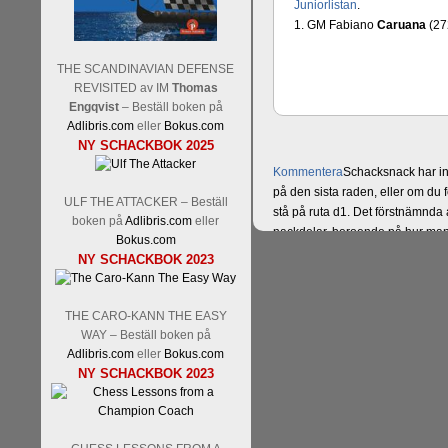
Juniorlistan
.
1. GM Fabiano
Caruana
(27
THE SCANDINAVIAN DEFENSE
REVISITED av IM
Thomas
Engqvist
– Beställ boken på
Adlibris.com
eller
Bokus.com
NY SCHACKBOK 2025
Kommentera
Schacksnack har in
på den sista raden, eller om du 
ULF THE ATTACKER – Beställ
stå på ruta d1. Det förstnämnda a
boken på
Adlibris.com
eller
nackdelar, beroende på hur man 
Bokus.com
svarsalternativ 1 eller 2 i höger
NY SCHACKBOK 2023
THE CARO-KANN THE EASY
WAY – Beställ boken på
Adlibris.com
eller
Bokus.com
NY SCHACKBOK 2023