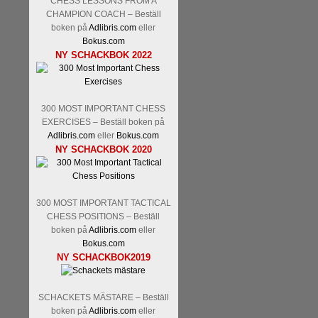
CHESS LESSONS FROM A
Kommentera
Den sjunde upplagan
CHAMPION COACH – Beställ
spelas med 12 deltagare istället 
boken på
Adlibris.com
eller
Magnus Carlsen-Anish Giri, 
Bokus.com
Mamedjarov.
Carlsen är givetvis
NY SCHACKBOK 2022
dagar sedan, på blodigt allvar.
förödmjukande skriverier i norsk
det nämligen den sistnämnda spe
ett steg i rätt riktning. Chris Bird
300 MOST IMPORTANT CHESS
EXERCISES – Beställ boken på
Adlibris.com
eller
Bokus.com
NY SCHACKBOK 2020
300 MOST IMPORTANT TACTICAL
CHESS POSITIONS – Beställ
boken på
Adlibris.com
eller
Bokus.com
Läs de 3 kommentarerna
Idag bö
NY SCHACKBOK2019
Pontus Carlsson, FM Kaan Küc
Erik Blomqvist-IM Michael Wied
Kücüksan kan absolut inte räkna
SCHACKETS MÄSTARE – Beställ
Tikkanen inte är med och kämpa
boken på
Adlibris.com
eller
GM-status, och Tikkanen är säkert