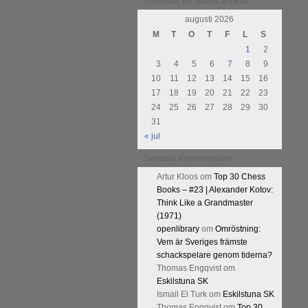
urnering i Alingsås 4-5 maj. Idag
Kalender för gamla artiklar
augusti 2026
M
T
O
T
F
L
S
1
2
3
4
5
6
7
8
9
10
11
12
13
14
15
16
17
18
19
20
21
22
23
24
25
26
27
28
29
30
31
« jul
Senaste kommentarer
Artur Kloos
om
Top 30 Chess
Books – #23 | Alexander Kotov:
Think Like a Grandmaster
(1971)
openlibrary
om
Omröstning:
Vem är Sveriges främste
schackspelare genom tiderna?
Thomas Engqvist
om
Eskilstuna SK
Ismail El Turk
om
Eskilstuna SK
Thomas Engqvist
om
Top 30