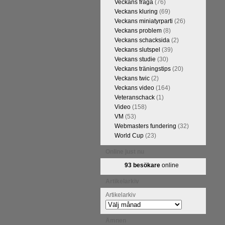
Veckans fråga
(76)
FM Tom Rydström-GM Thomas
Veckans kluring
(69)
Veckans miniatyrparti
(26)
Veckans problem
(8)
Veckans schacksida
(2)
Veckans slutspel
(39)
Veckans studie
(30)
Veckans träningstips
(20)
Veckans twic
(2)
Veckans video
(164)
Veteranschack
(1)
Video
(158)
VM
(53)
ivits om Ulf Anderssons makalösa
Webmasters fundering
(32)
attarna. Schack har de senaste
World Cup
(23)
acket. Andra populära kategorier
pråkläraren och IM Thomas
Online just nu
na 5 juli. På Schack.se finns
93 besökare
online
fotodel med fotografier som de
angreppspartier med moderna,
Artikelarkiv
raturen har alltså äntligen
Artikelarkiv
Ämnen