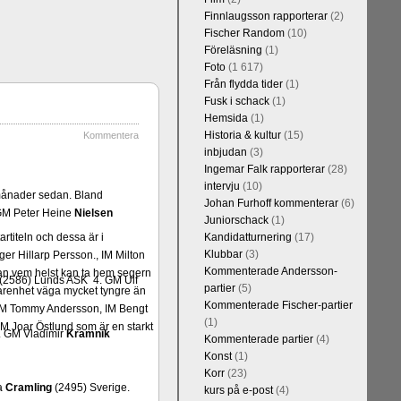
Finnlaugsson rapporterar
(2)
Fischer Random
(10)
Föreläsning
(1)
Foto
(1 617)
Från flydda tider
(1)
Fusk i schack
(1)
Hemsida
(1)
Historia & kultur
(15)
Kommentera
inbjudan
(3)
Ingemar Falk rapporterar
(28)
intervju
(10)
å månader sedan. Bland
Johan Furhoff kommenterar
(6)
 GM Peter Heine
Nielsen
Juniorschack
(1)
rtiteln och dessa är i
Kandidatturnering
(17)
Klubbar
(3)
er Hillarp Persson., IM Milton
Kommenterade Andersson-
an vem helst kan ta hem segern
 (2586) Lunds ASK 4. GM Ulf
partier
(5)
arenhet väga mycket tyngre än
Kommenterade Fischer-partier
n, IM Tommy Andersson, IM Bengt
(1)
M Joar Östlund som är en starkt
. GM Vladimir
Kramnik
Kommenterade partier
(4)
Konst
(1)
Korr
(23)
a
Cramling
(2495) Sverige.
kurs på e-post
(4)