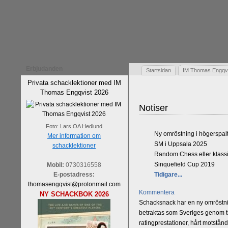
Erbjudanden
Startsidan
IM Thomas Engqvis
Privata schacklektioner med IM
Thomas Engqvist 2026
Notiser
Foto: Lars OA Hedlund
Ny omröstning i högerspal
Mer information om
SM i Uppsala 2025
schacklektioner
Random Chess eller klassi
Sinquefield Cup 2019
Mobil:
0730316558
E-postadress:
Tidigare...
thomasengqvist@protonmail.com
Kommentera
NY SCHACKBOK 2026
Schacksnack har en ny omröstnin
betraktas som Sveriges genom tid
ratingprestationer, hårt motstån