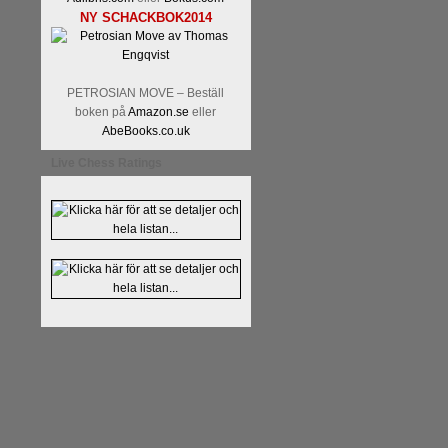
NY SCHACKBOK2014
PETROSIAN MOVE – Beställ
boken på
Amazon.se
eller
AbeBooks.co.uk
Läs kommentaren
En av världens
Live Chess Ratings
hemsida
meddelat att han avslut
nu vill ägna sig åt att undervis
Vi som följt Kramniks schackkar
Spanskt, får vara tacksamma och 
framtida projekt.