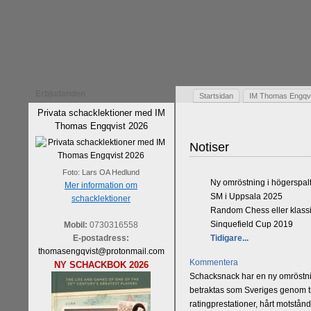
Erbjudanden
Startsidan
IM Thomas Engqvis
Privata schacklektioner med IM
Thomas Engqvist 2026
Notiser
Foto: Lars OA Hedlund
Ny omröstning i högerspal
Mer information om
SM i Uppsala 2025
schacklektioner
Random Chess eller klassi
Sinquefield Cup 2019
Mobil:
0730316558
E-postadress:
Tidigare...
thomasengqvist@protonmail.com
Kommentera
NY SCHACKBOK 2026
Schacksnack har en ny omröstnin
betraktas som Sveriges genom tid
ratingprestationer, hårt motstån