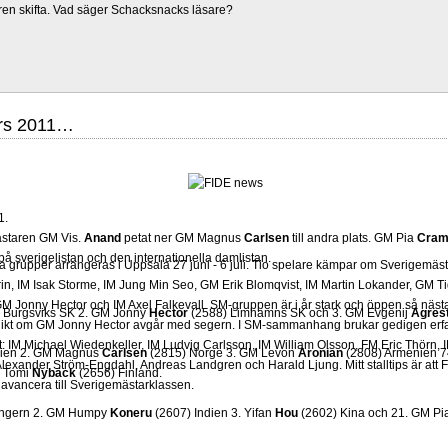
ren skifta. Vad säger Schacksnacks läsare?
ars 2011…
1.
ästaren GM Vis.
Anand
petat ner GM Magnus
Carlsen
till andra plats. GM Pia
Cram
 på sverigelistan och den internationella damlistan.
grupper arrangeras i Uppsala 27 juni - 6 juli. Tio spelare kämpar om Sverigemästa
in, IM Isak Storme, IM Jung Min Seo, GM Erik Blomqvist, IM Martin Lokander, GM Tig
 Jonny Hector och IM Axel Falkevall. SM-gruppen är i år stark och öppen så näst
 Burgsviks SK 2. GM Jonny
Hector
(2588) Limhamns SK och 3. GM Evgenij
Agres
olikt om GM Jonny Hector avgår med segern. I SM-sammanhang brukar gedigen erf
-Elit: IM Michael Wiedenkeller, IM Ludvig Carlsson, IM William Olsson, FM Eric Thör
dien 2. GM Magnus
Carlsen
(2815) Norge 3. GM Levon
Aronian
(2808) Armenien 7
lexander Ström-Engdahl, Andreas Landgren och Harald Ljung. Mitt stalltips är att F
M Tomi
Nybäck
(2656) Finland.
avancera till Sverigemästarklassen.
ngern 2. GM Humpy
Koneru
(2607) Indien 3. Yifan
Hou
(2602) Kina och 21. GM Pi