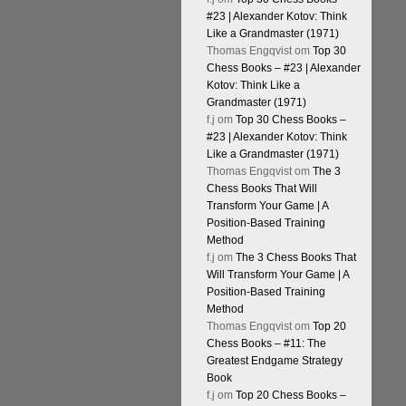
#23 | Alexander Kotov: Think
Like a Grandmaster (1971)
Thomas Engqvist
om
Top 30
Chess Books – #23 | Alexander
Kotov: Think Like a
Grandmaster (1971)
f.j
om
Top 30 Chess Books –
#23 | Alexander Kotov: Think
Like a Grandmaster (1971)
Thomas Engqvist
om
The 3
Chess Books That Will
Transform Your Game | A
Position-Based Training
Method
f.j
om
The 3 Chess Books That
Will Transform Your Game | A
Position-Based Training
Method
Thomas Engqvist
om
Top 20
Chess Books – #11: The
Greatest Endgame Strategy
Book
f.j
om
Top 20 Chess Books –