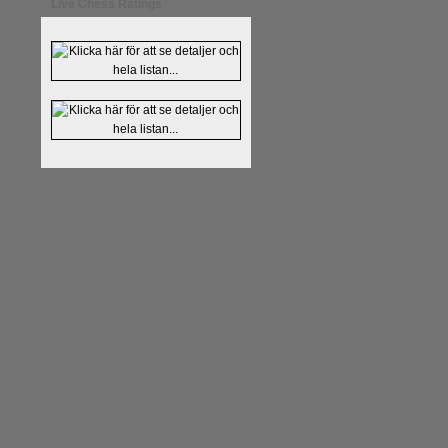
Live Chess Ratings
Läs kommentaren
En av världens
hemsida
meddelat att han avslut
nu vill ägna sig åt att undervis
Vi som följt Kramniks schackkar
Spanskt, får vara tacksamma och 
framtida projekt.