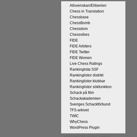
Allsvenskan/Elitserien
Chess in Translation
Chessbase
ChessBomb
Chessdom
Chessvibes
FIDE
på Tata Steel-turneringens
FIDE Arbiters
kan uppnås som schackspelare och
FIDE Twitter
derliga mänskliga erfarenheter.
FIDE Women
 med remivapnet Berlinvarianten i
Live Chess Ratings
Rankinglista SSF
cka till och all välgång med sina
Rankinglistor distrikt
Rankinglistor klubbar
Rankinglistor sökfunktion
Schack på film
Schackakademien
Sveriges Schackförbund
TFS-arkivet
TWIC
WhyChess
WordPress Plugin