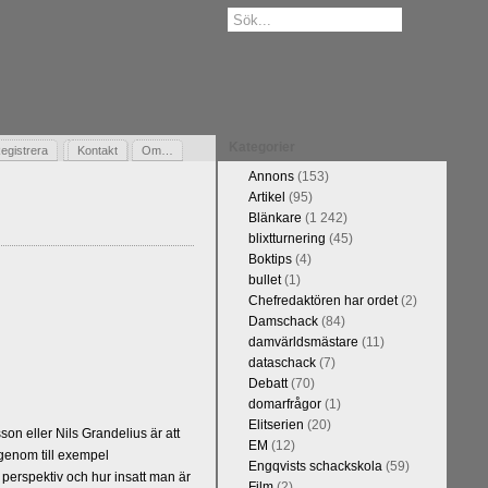
Kategorier
egistrera
Gästbok
Kontakt
Om…
Annons
(153)
Artikel
(95)
Blänkare
(1 242)
blixtturnering
(45)
Boktips
(4)
bullet
(1)
Chefredaktören har ordet
(2)
Damschack
(84)
damvärldsmästare
(11)
dataschack
(7)
Debatt
(70)
domarfrågor
(1)
Elitserien
(20)
n eller Nils Grandelius är att
EM
(12)
 genom till exempel
Engqvists schackskola
(59)
 perspektiv och hur insatt man är
Film
(2)