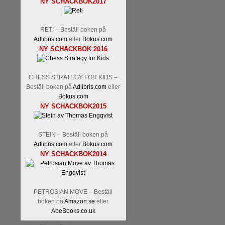
NY SCHACKBOK2017
Malmstig-IM Tommy Andersson
Ernst.
Mitt stalltips är att Lindbe
RETI – Beställ boken på
Adlibris.com
eller
Bokus.com
NY SCHACKBOK 2016
CHESS STRATEGY FOR KIDS –
Beställ boken på
Adlibris.com
eller
Bokus.com
NY SCHACKBOK2015
Läs de 8 kommentarerna
En sve
bedrifter i schackvärlden. Glenn 
STEIN – Beställ boken på
årtiondena alltmer betraktats so
Adlibris.com
eller
Bokus.com
är annars spel, vetenskap eller
NY SCHACKBOK2014
Engqvist arbetat med boken i ur o
djupintervjuer med
Okpu
och
En
flesta aldrig har sett tidigare. B
pedagogiska kommentarer och de 
PETROSIAN MOVE – Beställ
skrivits....
boken på
Amazon.se
eller
AbeBooks.co.uk