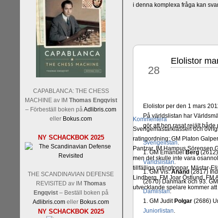
i denna komplexa fråga kan sva
Elolistor m
feb
28
CAPABLANCA: THE CHESS
MACHINE av IM
Thomas Engqvist
Elolistor per den 1 mars 201
– Förbeställ boken på
Adlibris.com
På världslistan har Världsm
eller
Bokus.com
Kommentera
gör att hon rasat rejält både
Sverigemästarklassen och övriga 
NY SCHACKBOK 2025
ratingordning: GM Platon Galper
Sverigelistan
.
Pantzar, IM Hampus Sörensen GM
1. GM Emanuel
Berg
(2612)
men det skulle inte vara osann
Världslistan
.
tillfälliga ratingtoppar. Mästar
1. GM Vis.
Anand
(2817) In
THE SCANDINAVIAN DEFENSE
Lindberg, FM Joar Östlund, FM A
(2670) Danmark och 93. G
REVISITED av IM
Thomas
utvecklande spelare kommer att 
Damlistan
.
Engqvist
– Beställ boken på
1. GM Judit
Polgar
(2686) U
Adlibris.com
eller
Bokus.com
Juniorlistan
.
NY SCHACKBOK 2025