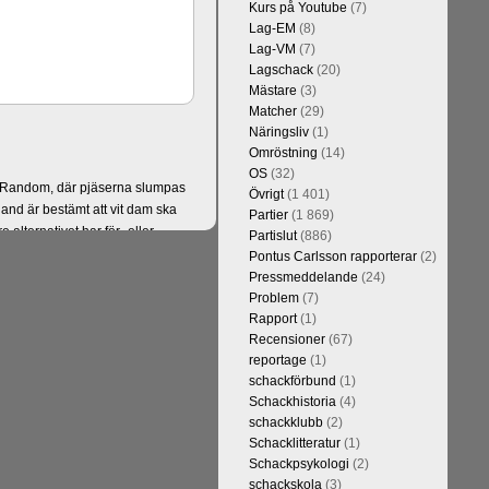
Kurs på Youtube
(7)
Lag-EM
(8)
Lag-VM
(7)
Lagschack
(20)
Mästare
(3)
Matcher
(29)
Näringsliv
(1)
Omröstning
(14)
OS
(32)
er Random, där pjäserna slumpas
Övrigt
(1 401)
and är bestämt att vit dam ska
Partier
(1 869)
alternativet har för- eller
Partislut
(886)
 varianter. Rösta en gång på
Pontus Carlsson rapporterar
(2)
Pressmeddelande
(24)
Problem
(7)
Rapport
(1)
Recensioner
(67)
reportage
(1)
schackförbund
(1)
Schackhistoria
(4)
schackklubb
(2)
Schacklitteratur
(1)
Schackpsykologi
(2)
schackskola
(3)