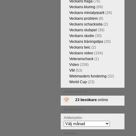
Veckans fråga
(76)
FM Tom Rydström-GM Thomas
Veckans kluring
(69)
Veckans miniatyrparti
(26)
Veckans problem
(8)
Veckans schacksida
(2)
Veckans slutspel
(39)
Veckans studie
(30)
Veckans träningstips
(20)
Veckans twic
(2)
Veckans video
(164)
Veteranschack
(1)
Video
(158)
VM
(53)
ivits om Ulf Anderssons makalösa
Webmasters fundering
(32)
attarna. Schack har de senaste
World Cup
(23)
acket. Andra populära kategorier
pråkläraren och IM Thomas
Online just nu
na 5 juli. På Schack.se finns
23 besökare
online
fotodel med fotografier som de
angreppspartier med moderna,
Artikelarkiv
raturen har alltså äntligen
Artikelarkiv
Ämnen