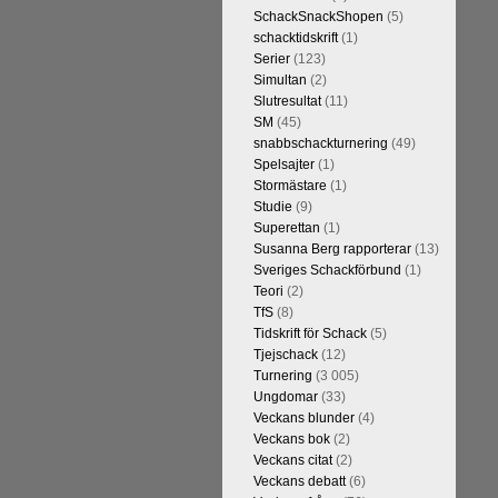
t är den starkaste i U.S.A,
SchackSnackShopen
(5)
Maxime Vachier-Lagrave,
schacktidskrift
(1)
h
Sergej Karjakin-Shakhrijar
Serier
(123)
ierna, som spelades för några
Simultan
(2)
smästare och undvika
Slutresultat
(11)
assiskt schack. Enligt Carlsen är
SM
(45)
 skulle ha lyft den spelformen
snabbschackturnering
(49)
Spelsajter
(1)
Stormästare
(1)
Studie
(9)
Superettan
(1)
Susanna Berg rapporterar
(13)
Sveriges Schackförbund
(1)
Teori
(2)
TfS
(8)
Tidskrift för Schack
(5)
Tjejschack
(12)
Turnering
(3 005)
a ronden:
GM Jonny Hector- GM
Ungdomar
(33)
ramling-IM Rauan Sagit, GM
Veckans blunder
(4)
 farlig uppstickare som
Veckans bok
(2)
 Nils Grandelius och GM Hans
Veckans citat
(2)
borde, med tanke på sin super-
Veckans debatt
(6)
Dan Cramling, FM Erik