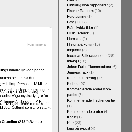
Finnlaugsson rapporterar
(2)
Fischer Random
(10)
Föreläsning
(1)
Foto
(1 617)
Från flydda tider
(1)
Fusk i schack
(1)
Hemsida
(1)
Historia & kultur
(15)
Kommentera
inbjudan
(3)
Ingemar Falk rapporterar
(28)
intervju
(10)
Johan Furhoff kommenterar
(6)
lings
mindre lyckade period
Juniorschack
(1)
rtiteln och dessa är i
Kandidatturnering
(17)
Klubbar
(3)
er Hillarp Persson., IM Milton
Kommenterade Andersson-
an vem helst kan ta hem segern
t
(2583) SK Team Viking.
partier
(5)
arenhet väga mycket tyngre än
Kommenterade Fischer-partier
n, IM Tommy Andersson, IM Bengt
4. GM Peter Heine
Nielsen
(1)
M Joar Östlund som är en starkt
Kommenterade partier
(4)
Konst
(1)
a
Cramling
(2484) Sverige.
Korr
(23)
kurs på e-post
(4)