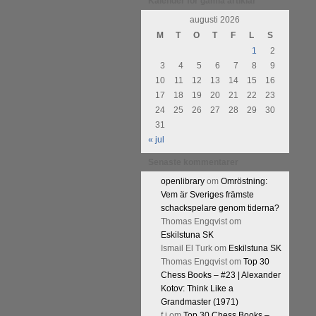
urnering i Alingsås 4-5 maj. Idag
Kalender för gamla artiklar
augusti 2026
M
T
O
T
F
L
S
1
2
3
4
5
6
7
8
9
10
11
12
13
14
15
16
17
18
19
20
21
22
23
24
25
26
27
28
29
30
31
« jul
Senaste kommentarer
openlibrary
om
Omröstning:
Vem är Sveriges främste
schackspelare genom tiderna?
Thomas Engqvist
om
Eskilstuna SK
Ismail El Turk
om
Eskilstuna SK
Thomas Engqvist
om
Top 30
Chess Books – #23 | Alexander
Kotov: Think Like a
Grandmaster (1971)
f.j
om
Top 30 Chess Books –