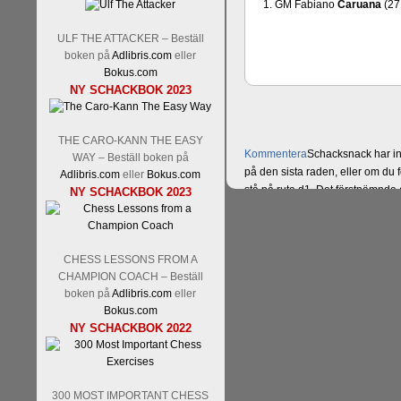
1. GM Fabiano
Caruana
(27
ULF THE ATTACKER – Beställ
boken på
Adlibris.com
eller
Bokus.com
NY SCHACKBOK 2023
THE CARO-KANN THE EASY
Kommentera
Schacksnack har in
WAY – Beställ boken på
på den sista raden, eller om du 
Adlibris.com
eller
Bokus.com
stå på ruta d1. Det förstnämnda a
NY SCHACKBOK 2023
nackdelar, beroende på hur man 
svarsalternativ 1 eller 2 i höger
CHESS LESSONS FROM A
CHAMPION COACH – Beställ
boken på
Adlibris.com
eller
Bokus.com
NY SCHACKBOK 2022
300 MOST IMPORTANT CHESS