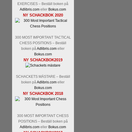
Kommentera
Den sjunde upplagan
EXERCISES – Beställ boken på
spelas med 12 deltagare istället 
Adlibris.com
eller
Bokus.com
Magnus Carlsen-Anish Giri, 
NY SCHACKBOK 2020
Mamedjarov.
Carlsen är givetvis
dagar sedan, på blodigt allvar.
förödmjukande skriverier i norsk
det nämligen den sistnämnda spe
300 MOST IMPORTANT TACTICAL
ett steg i rätt riktning. Chris Bird
CHESS POSITIONS – Beställ
boken på
Adlibris.com
eller
Bokus.com
NY SCHACKBOK2019
SCHACKETS MÄSTARE – Beställ
boken på
Adlibris.com
eller
Bokus.com
NY SCHACKBOK 2018
Läs de 3 kommentarerna
Idag bö
Pontus Carlsson, FM Kaan Küc
Erik Blomqvist-IM Michael Wied
300 MOST IMPORTANT CHESS
Kücüksan kan absolut inte räkna
POSITIONS – Beställ boken på
Tikkanen inte är med och kämpa
Adlibris.com
eller
Bokus.com
GM-status, och Tikkanen är säkert