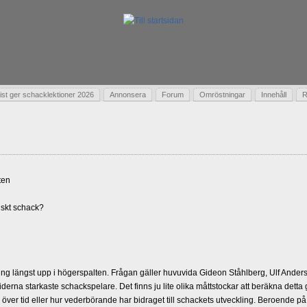
t ger schacklektioner 2026
Annonsera
Forum
Omröstningar
Innehåll
R
ten
skt schack?
g längst upp i högerspalten. Frågan gäller huvuvida Gideon Ståhlberg, Ulf Andersso
erna starkaste schackspelare. Det finns ju lite olika måttstockar att beräkna detta
d över tid eller hur vederbörande har bidraget till schackets utveckling. Beroende på