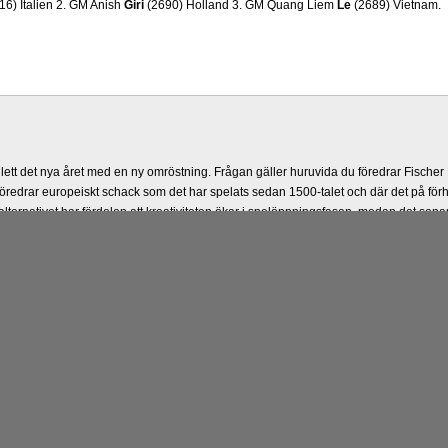
16) Italien 2. GM Anish
Giri
(2690) Holland 3. GM Quang Liem
Le
(2689) Vietnam.
lett det nya året med en ny omröstning. Frågan gäller huruvida du föredrar Fisch
föredrar europeiskt schack som det har spelats sedan 1500-talet och där det på förh
lternativet har fördelen att kreativiteten ökar i spelöppningsfasen, medan det senare 
ser på det, i och med att man måste kunna och förstå en mängd spelöppningar och
spalten nedan.