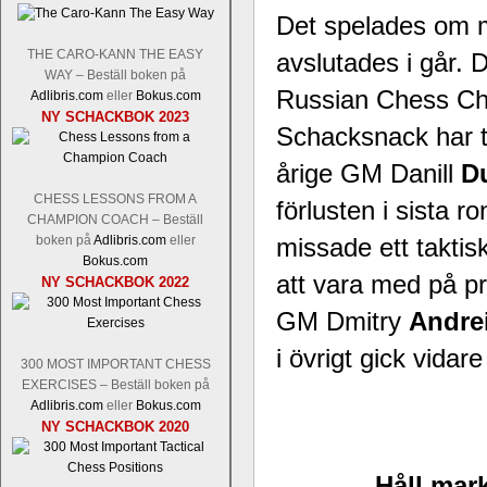
Nakamura-Fabiano Caruana
och
S
Det spelades om 
revanschera sig efter att inte ha tag
han dock göra denna gång om han int
THE CARO-KANN THE EASY
avslutades i går. D
norsk massmedia som inte riktigt förs
WAY – Beställ boken på
nämligen den sistnämnda spelformen so
Russian Chess Cha
Adlibris.com
eller
Bokus.com
den spelformen ett steg i rätt riktning.
NY SCHACKBOK 2023
Schacksnack har t
årige GM Danill
D
CHESS LESSONS FROM A
förlusten i sista
CHAMPION COACH – Beställ
boken på
Adlibris.com
eller
missade ett taktis
Bokus.com
att vara med på p
NY SCHACKBOK 2022
GM Dmitry
Andre
Idag börjar Sverigemästarklassen si
ronden:
GM Jonny Hector- GM Pon
i övrigt gick vidar
300 MOST IMPORTANT CHESS
Hillarp Persson, GM Pia Cramling-I
EXERCISES – Beställ boken på
och öppen så vem helst kan ta hem 
Adlibris.com
eller
Bokus.com
längesedan vi hade ett sådant jämnt
NY SCHACKBOK 2020
kämpar om Sverigemästartiteln. Den 
status, och Tikkanen är säkert mätt på 
Håll mark
FM Erik Malmstig-IM Tommy Ander