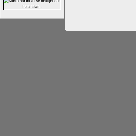
Alingsås Schacksällskap fyller 100
parturnering i Alingsås 4-5 maj. Idag -