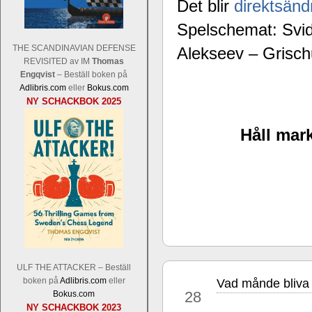
Det blir
direktsänd
Spelschemat:
Svid
THE SCANDINAVIAN DEFENSE
Alekseev – Grisch
REVISITED av IM
Thomas
Schacksnack har inlett det nya året
Engqvist
– Beställ boken på
Random, där pjäserna slumpas på den
Adlibris.com
eller
Bokus.com
talet och där det på förhand är bestämt
NY SCHACKBOK 2025
ökar i spelöppningsfasen, medan det 
att man måste kunna och förstå en
Håll mark
högerspalten nedan.
ULF THE ATTACKER – Beställ
Den sjunde upplagan av Sinquefield Cu
boken på
Adlibris.com
eller
Vad månde bliva 
jun
den starkaste i U.S.A, spelas med 12
28
Bokus.com
Levon Aronian-Maxime Vachier-Lag
NY SCHACKBOK 2023