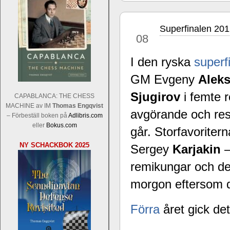
Superfinalen 201
aug
08
I den ryska
superf
GM Evgeny
Alek
Sverigemästarklassen och övriga gru
Sverigemästartiteln och dessa är i ra
Sjugirov
i femte r
CAPABLANCA: THE CHESS
Martin Lokander, GM Tiger Hillarp Pe
MACHINE av IM
Thomas Engqvist
avgörande och rest
SM-gruppen är i år stark och öppen s
– Förbeställ boken på
Adlibris.com
Hector avgår med segern. I SM-samman
eller
Bokus.com
går. Storfavorite
Elit: IM Michael Wiedenkeller, IM
NY SCHACKBOK 2025
Lindberg, FM Joar Östlund, FM Alexa
Sergey
Karjakin
–
Östlund som är en starkt utvecklande
remikungar och det
morgon eftersom de
Förra
året gick det