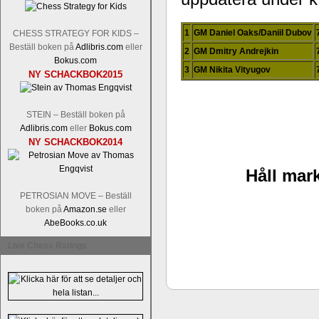
1
GM Daniel Oaks/Daniil Dubov
CHESS STRATEGY FOR KIDS –
Beställ boken på
Adlibris.com
eller
2
GM Dmitry Andrejkin
Bokus.com
3
GM Nikita Vityugov
NY SCHACKBOK2015
En av världens genom tiderna starka
STEIN – Beställ boken på
Tata Steel-turneringens
hemsida
med
Adlibris.com
eller
Bokus.com
uppnått allt som kan uppnås som scha
NY SCHACKBOK2014
varit med om som schackspelare varit
milstolpen i schackhistorien när h
Håll mark
tacksamma och nöjda över alla de par
sina framtida projekt.
PETROSIAN MOVE – Beställ
boken på
Amazon.se
eller
AbeBooks.co.uk
Live Chess Ratings