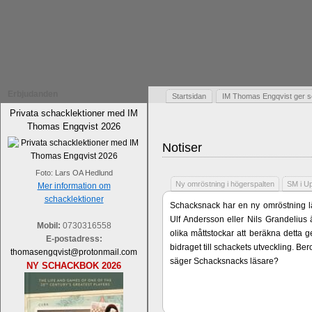
Erbjudanden
Startsidan
IM Thomas Engqvist ger s
Privata schacklektioner med IM
Thomas Engqvist 2026
Notiser
Foto: Lars OA Hedlund
Ny omröstning i högerspalten
SM i U
Mer information om
schacklektioner
Schacksnack har en ny omröstning lä
Ulf Andersson eller Nils Grandelius 
Mobil:
0730316558
olika måttstockar att beräkna detta g
E-postadress:
bidraget till schackets utveckling. B
thomasengqvist@protonmail.com
säger Schacksnacks läsare?
NY SCHACKBOK 2026