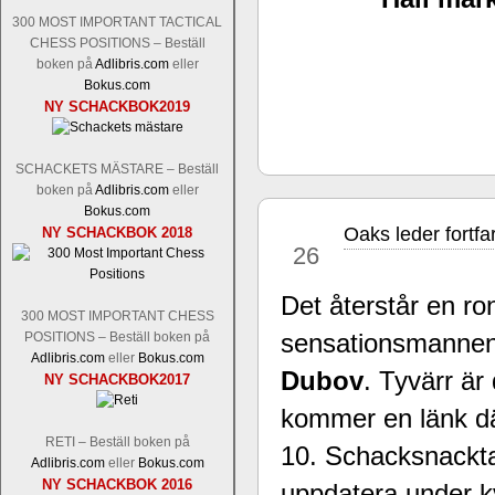
Tom Rydström-GM Thomas Ernst.
Mi
300 MOST IMPORTANT TACTICAL
CHESS POSITIONS – Beställ
boken på
Adlibris.com
eller
Bokus.com
NY SCHACKBOK2019
SCHACKETS MÄSTARE – Beställ
boken på
Adlibris.com
eller
Bokus.com
Oaks leder fortfa
NY SCHACKBOK 2018
jun
En svensk schackbok -
Schackets mä
26
om Ulf Anderssons makalösa bedrifter 
en förfrågan av författarna. Scha
Det återstår en ro
betänketiden så schack bör klassifice
300 MOST IMPORTANT CHESS
Frilansjournalisten och schackälska
sensationsmanne
POSITIONS – Beställ boken på
boken i ur och skur och den har sänts
Adlibris.com
eller
Bokus.com
djupintervjuer med
Okpu
och
Engqvis
Dubov
. Tyvärr är
NY SCHACKBOK2017
fotografier som de flesta aldrig har set
kommer en länk där
Uffes angreppspartier med moderna
saknats i den svenska schacklitteraturen
RETI – Beställ boken på
10. Schacksnackta
Adlibris.com
eller
Bokus.com
NY SCHACKBOK 2016
uppdatera under kv