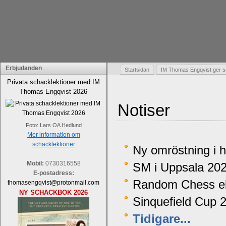
Erbjudanden
Startsidan
IM Thomas Engqvist ger s
Privata schacklektioner med IM
Thomas Engqvist 2026
Notiser
Foto: Lars OA Hedlund
Mer information om
schacklektioner
Ny omröstning i 
Mobil:
0730316558
SM i Uppsala 20
E-postadress:
Random Chess ell
thomasengqvist@protonmail.com
NY SCHACKBOK 2026
Sinquefield Cup 
Tidigare...