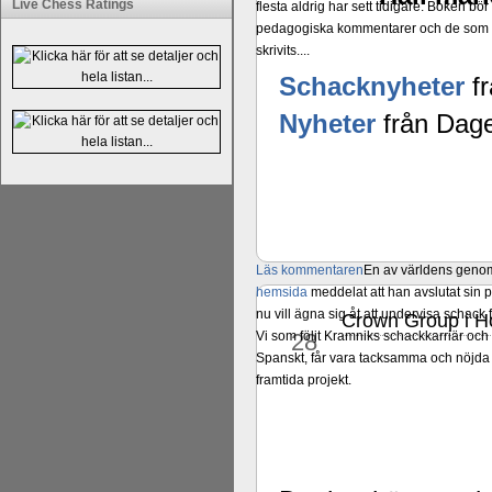
Live Chess Ratings
flesta aldrig har sett tidigare. Boken bör
pedagogiska kommentarer och de som vil
skrivits....
Schacknyheter
fr
Nyheter
från Dage
Läs kommentaren
En av världens genom 
hemsida
meddelat att han avslutat sin 
nu vill ägna sig åt att undervisa schac
Crown Group i Ho
okt
Vi som följt Kramniks schackkarriär oc
28
Spanskt, får vara tacksamma och nöjda ö
framtida projekt.