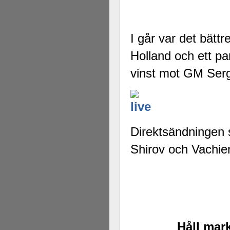
I går var det bätt
Holland och ett pa
vinst mot GM Ser
Direktsändningen st
Shirov och Vachier
Håll mark