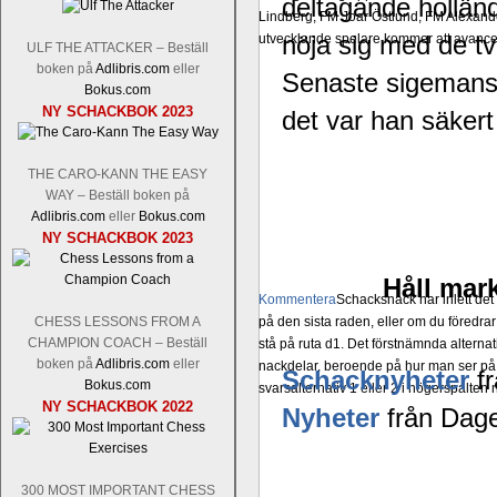
deltagande hollä
Lindberg, FM Joar Östlund, FM Alexande
nöja sig med de tv
utvecklande spelare kommer att avancer
ULF THE ATTACKER – Beställ
boken på
Adlibris.com
eller
Senaste sigemanse
Bokus.com
NY SCHACKBOK 2023
det var han säker
THE CARO-KANN THE EASY
WAY – Beställ boken på
Adlibris.com
eller
Bokus.com
NY SCHACKBOK 2023
Håll mark
Kommentera
Schacksnack har inlett de
CHESS LESSONS FROM A
på den sista raden, eller om du föredra
CHAMPION COACH – Beställ
stå på ruta d1. Det förstnämnda alternati
boken på
Adlibris.com
eller
nackdelar, beroende på hur man ser på
Schacknyheter
fr
Bokus.com
svarsalternativ 1 eller 2 i högerspalten
NY SCHACKBOK 2022
Nyheter
från Dage
300 MOST IMPORTANT CHESS