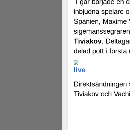
I går började en 
inbjudna spelare 
Spanien, Maxime
sigemanssegraren
Tiviakov
. Deltaga
delad pott i första
Direktsändningen s
Tiviakov och Vachi