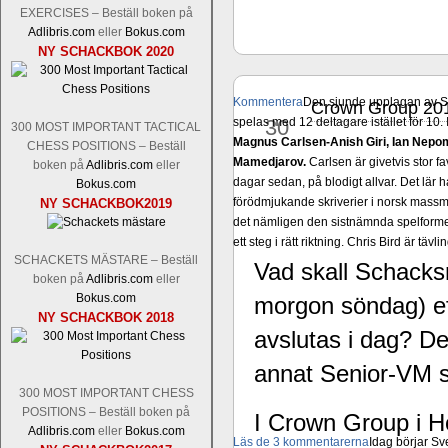
EXERCISES – Beställ boken på
Adlibris.com
eller
Bokus.com
NY SCHACKBOK 2020
Kommentera
Den sjunde upplagan av Sinq
Crown Group 201
okt
spelas med 12 deltagare istället för 10.
30
300 MOST IMPORTANT TACTICAL
Magnus Carlsen-Anish Giri, Ian Nep
CHESS POSITIONS – Beställ
Mamedjarov.
Carlsen är givetvis stor f
boken på
Adlibris.com
eller
dagar sedan, på blodigt allvar. Det lä
Bokus.com
förödmjukande skriverier i norsk massme
NY SCHACKBOK2019
det nämligen den sistnämnda spelformen 
ett steg i rätt riktning. Chris Bird är tävl
SCHACKETS MÄSTARE – Beställ
Vad skall Schacks
boken på
Adlibris.com
eller
Bokus.com
morgon söndag) e
NY SCHACKBOK 2018
avslutas i dag? De
annat Senior-VM so
300 MOST IMPORTANT CHESS
POSITIONS – Beställ boken på
I Crown Group i H
Adlibris.com
eller
Bokus.com
Läs de 3 kommentarerna
Idag börjar Sv