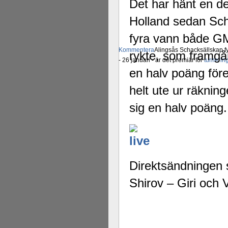
Det har hänt en d
Holland sedan Sch
fyra vann både G
Kommentera
Alingsås Schacksällskap fyl
rykte, som framgår 
- 26 januari - är det premiär för
turneri
en halv poäng för
helt ute ur räknin
sig en halv poäng.
Direktsändningen s
Shirov – Giri och 