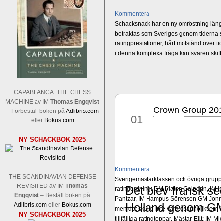
Kommentera
Schacksnack har en ny omröstning längst
betraktas som Sveriges genom tiderna st
ratingprestationer, hårt motstånd över t
i denna komplexa fråga kan svaren ski
CAPABLANCA: THE CHESS
MACHINE av IM
Thomas Engqvist
Crown Group 201
nov
– Förbeställ boken på
Adlibris.com
01
eller
Bokus.com
NY SCHACKBOK 2025
Kommentera
THE SCANDINAVIAN DEFENSE
Sverigemästarklassen och övriga grupper
REVISITED av IM
Thomas
Det blev fransk s
ratingordning: GM Platon Galperin, IM I
Engqvist
– Beställ boken på
Pantzar, IM Hampus Sörensen GM Jonny 
Holland genom 
Adlibris.com
eller
Bokus.com
men det skulle inte vara osannolikt o
NY SCHACKBOK 2025
tillfälliga ratingtoppar. Mästar-Elit: 