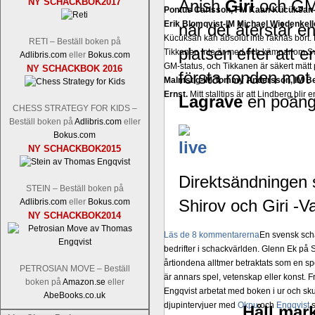
NY SCHACKBOK2017
Anish
Giri
och GM
Pontus Carlsson, FM Kaan Kücüksan-G
Erik Blomqvist-IM Michael Wiedenkell
när det återstår en
Kücüksan kan absolut inte räknas bort.
RETI – Beställ boken på
platsen efter att e
Tikkanen inte är med och kämpar om Sv
Adlibris.com
eller
Bokus.com
GM-status, och Tikkanen är säkert mätt p
NY SCHACKBOK 2016
första ronden mo
Malmstig-IM Tommy Andersson, IM B
Ernst.
Mitt stalltips är att Lindberg blir 
Lagrave
en poäng
CHESS STRATEGY FOR KIDS –
Beställ boken på
Adlibris.com
eller
Bokus.com
NY SCHACKBOK2015
Direktsändningen s
STEIN – Beställ boken på
Shirov och Giri -V
Adlibris.com
eller
Bokus.com
NY SCHACKBOK2014
Läs de 8 kommentarerna
En svensk sch
bedrifter i schackvärlden. Glenn Ek på S
årtiondena alltmer betraktats som en sp
PETROSIAN MOVE – Beställ
är annars spel, vetenskap eller konst.
boken på
Amazon.se
eller
Engqvist arbetat med boken i ur och skur
AbeBooks.co.uk
djupintervjuer med
Okpu
och
Engqvist
s
Håll mark