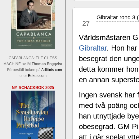
Gibraltar rond 3 
jan
27
Världsmästaren 
Gibraltar
. Hon har 
Sverigemästarklassen och övriga gru
Sverigemästartiteln och dessa är i ra
besegrat den ung
CAPABLANCA: THE CHESS
Martin Lokander, GM Tiger Hillarp Pe
MACHINE av IM
Thomas Engqvist
detta kommer hon i
SM-gruppen är i år stark och öppen s
– Förbeställ boken på
Adlibris.com
Hector avgår med segern. I SM-samman
eller
Bokus.com
en annan superst
Elit: IM Michael Wiedenkeller, IM
NY SCHACKBOK 2025
Lindberg, FM Joar Östlund, FM Alexa
Ingen svensk har f
Östlund som är en starkt utvecklande
med två poäng och
han utnyttjade by
obesegrad. GM P
att i går spelat y