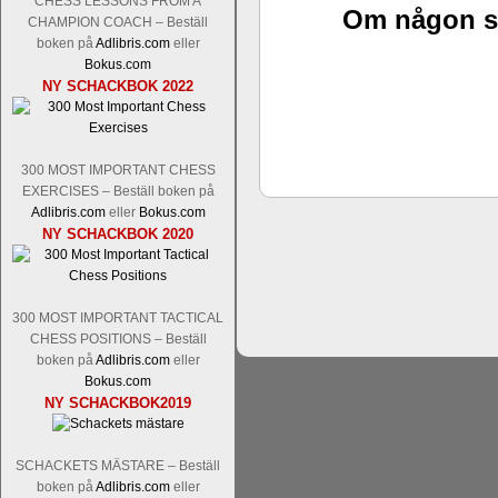
CHESS LESSONS FROM A
Nakamura-Fabiano Caruana
och
S
Om någon sak
CHAMPION COACH – Beställ
revanschera sig efter att inte ha tag
boken på
Adlibris.com
eller
han dock göra denna gång om han int
Bokus.com
norsk massmedia som inte riktigt förs
NY SCHACKBOK 2022
nämligen den sistnämnda spelformen so
den spelformen ett steg i rätt riktning.
300 MOST IMPORTANT CHESS
EXERCISES – Beställ boken på
Adlibris.com
eller
Bokus.com
NY SCHACKBOK 2020
300 MOST IMPORTANT TACTICAL
Idag börjar Sverigemästarklassen si
CHESS POSITIONS – Beställ
ronden:
GM Jonny Hector- GM Pon
boken på
Adlibris.com
eller
Hillarp Persson, GM Pia Cramling-I
Bokus.com
och öppen så vem helst kan ta hem 
NY SCHACKBOK2019
längesedan vi hade ett sådant jämnt
kämpar om Sverigemästartiteln. Den 
SCHACKETS MÄSTARE – Beställ
status, och Tikkanen är säkert mätt på 
boken på
Adlibris.com
eller
FM Erik Malmstig-IM Tommy Ander