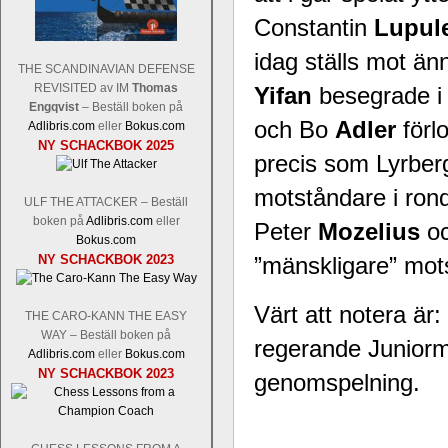
Constantin
Lupul
idag ställs mot ä
THE SCANDINAVIAN DEFENSE
REVISITED av IM
Thomas
Schacksnack har inlett det nya året
Yifan
besegrade i
Engqvist
– Beställ boken på
Random, där pjäserna slumpas på den
och Bo
Adler
förl
Adlibris.com
eller
Bokus.com
talet och där det på förhand är bestämt
NY SCHACKBOK 2025
ökar i spelöppningsfasen, medan det 
precis som Lyrber
att man måste kunna och förstå en
högerspalten nedan.
motståndare i ro
ULF THE ATTACKER – Beställ
boken på
Adlibris.com
eller
Peter
Mozelius
oc
Bokus.com
NY SCHACKBOK 2023
”mänskligare” mot
Värt att notera 
THE CARO-KANN THE EASY
WAY – Beställ boken på
regerande Junior
Adlibris.com
eller
Bokus.com
NY SCHACKBOK 2023
genomspelning.
Den sjunde upplagan av Sinquefield Cu
den starkaste i U.S.A, spelas med 12
Levon Aronian-Maxime Vachier-Lag