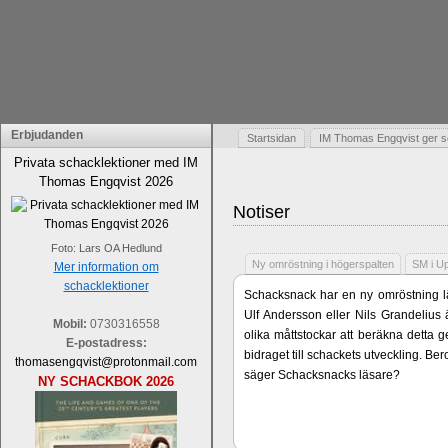
Erbjudanden
Startsidan
IM Thomas Engqvist ger s
Privata schacklektioner med IM
Thomas Engqvist 2026
Notiser
Foto: Lars OA Hedlund
Ny omröstning i högerspalten
SM i U
Mer information om
schacklektioner
Schacksnack har en ny omröstning lä
Ulf Andersson eller Nils Grandelius 
Mobil:
0730316558
olika måttstockar att beräkna detta g
E-postadress:
bidraget till schackets utveckling. B
thomasengqvist@protonmail.com
säger Schacksnacks läsare?
NY SCHACKBOK 2026