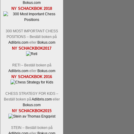
Bokus.com
Tom Rydström-GM Thomas Ernst.
Mi
NY SCHACKBOK 2018
300 MOST IMPORTANT CHESS
POSITIONS – Beställ boken på
Adlibris.com
eller
Bokus.com
NY SCHACKBOK2017
En svensk schackbok -
Schackets mä
RETI – Beställ boken på
om Ulf Anderssons makalösa bedrifter 
Adlibris.com
eller
Bokus.com
en förfrågan av författarna. Scha
NY SCHACKBOK 2016
betänketiden så schack bör klassifice
Frilansjournalisten och schackälska
CHESS STRATEGY FOR KIDS –
boken i ur och skur och den har sänts
Beställ boken på
Adlibris.com
eller
djupintervjuer med
Okpu
och
Engqvis
Bokus.com
fotografier som de flesta aldrig har set
NY SCHACKBOK2015
Uffes angreppspartier med moderna
saknats i den svenska schacklitteraturen
STEIN – Beställ boken på
Adlibris.com
eller
Bokus.com