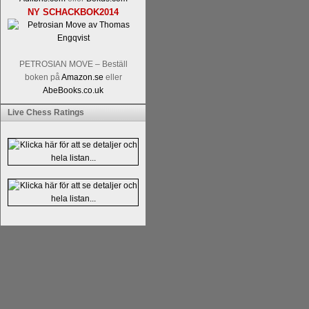
NY SCHACKBOK2014
PETROSIAN MOVE – Beställ
boken på
Amazon.se
eller
AbeBooks.co.uk
En av världens genom tiderna starka
Live Chess Ratings
Tata Steel-turneringens
hemsida
med
uppnått allt som kan uppnås som scha
varit med om som schackspelare varit
milstolpen i schackhistorien när h
tacksamma och nöjda över alla de par
sina framtida projekt.