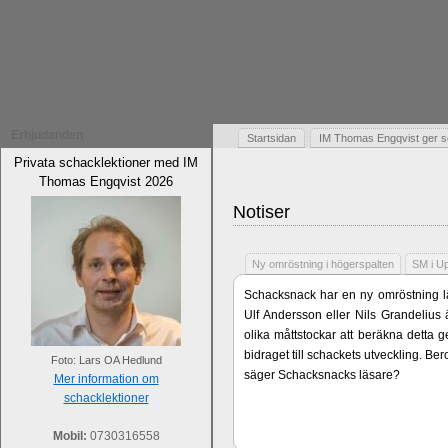
Erbjudanden
Startsidan
IM Thomas Engqvist ger s
Privata schacklektioner med IM
Thomas Engqvist 2026
Notiser
Ny omröstning i högerspalten
SM i U
Schacksnack har en ny omröstning lä
Ulf Andersson eller Nils Grandelius 
olika måttstockar att beräkna detta g
bidraget till schackets utveckling. B
Foto: Lars OA Hedlund
säger Schacksnacks läsare?
Mer information om
schacklektioner
Mobil:
0730316558