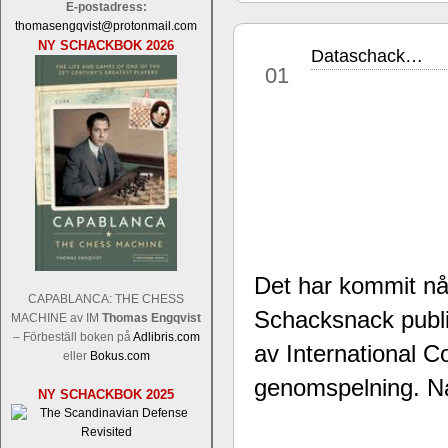
E-postadress:
thomasengqvist@protonmail.com
NY SCHACKBOK 2026
Dataschack…
jun
01
Sverigemästarklassen och övriga gru
Sverigemästartiteln och dessa är i ra
Martin Lokander, GM Tiger Hillarp Pe
SM-gruppen är i år stark och öppen s
Hector avgår med segern. I SM-samman
Elit: IM Michael Wiedenkeller, IM
Det har kommit någ
Lindberg, FM Joar Östlund, FM Alexa
CAPABLANCA: THE CHESS
Östlund som är en starkt utvecklande
Schacksnack publi
MACHINE av IM
Thomas Engqvist
– Förbeställ boken på
Adlibris.com
av International
eller
Bokus.com
genomspelning. Na
NY SCHACKBOK 2025