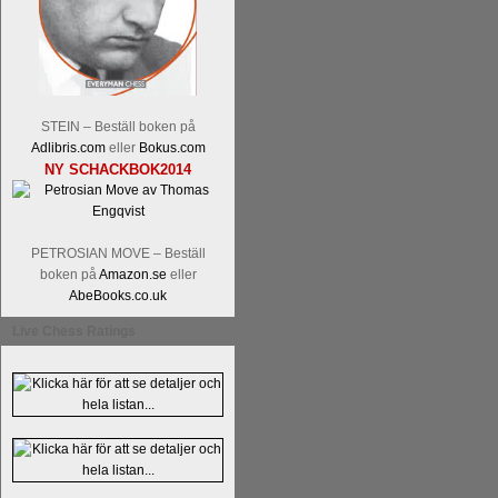
STEIN – Beställ boken på
Adlibris.com
eller
Bokus.com
En av världens genom tiderna starka
NY SCHACKBOK2014
Tata Steel-turneringens
hemsida
med
uppnått allt som kan uppnås som scha
varit med om som schackspelare varit
milstolpen i schackhistorien när h
PETROSIAN MOVE – Beställ
tacksamma och nöjda över alla de par
boken på
Amazon.se
eller
sina framtida projekt.
AbeBooks.co.uk
Live Chess Ratings