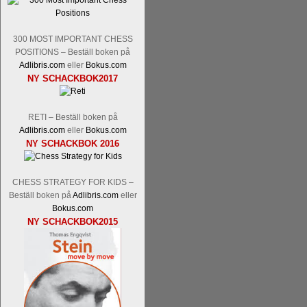
Tom Rydström-GM Thomas Ernst.
Mi
300 MOST IMPORTANT CHESS
POSITIONS – Beställ boken på
Adlibris.com
eller
Bokus.com
NY SCHACKBOK2017
RETI – Beställ boken på
Adlibris.com
eller
Bokus.com
NY SCHACKBOK 2016
En svensk schackbok -
Schackets mä
om Ulf Anderssons makalösa bedrifter 
en förfrågan av författarna. Scha
CHESS STRATEGY FOR KIDS –
betänketiden så schack bör klassifice
Beställ boken på
Adlibris.com
eller
Frilansjournalisten och schackälska
Bokus.com
boken i ur och skur och den har sänts
NY SCHACKBOK2015
djupintervjuer med
Okpu
och
Engqvis
fotografier som de flesta aldrig har set
Uffes angreppspartier med moderna
saknats i den svenska schacklitteraturen