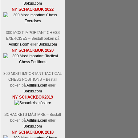
Nakamura-Fabiano Caruana
och
S
Bokus.com
revanschera sig efter att inte ha tag
NY SCHACKBOK 2022
han dock göra denna gång om han int
norsk massmedia som inte riktigt förs
nämligen den sistnämnda spelformen so
den spelformen ett steg i rätt riktning.
300 MOST IMPORTANT CHESS
EXERCISES – Beställ boken på
Adlibris.com
eller
Bokus.com
NY SCHACKBOK 2020
300 MOST IMPORTANT TACTICAL
CHESS POSITIONS – Beställ
boken på
Adlibris.com
eller
Bokus.com
Idag börjar Sverigemästarklassen si
NY SCHACKBOK2019
ronden:
GM Jonny Hector- GM Pon
Hillarp Persson, GM Pia Cramling-I
och öppen så vem helst kan ta hem 
SCHACKETS MÄSTARE – Beställ
längesedan vi hade ett sådant jämnt
boken på
Adlibris.com
eller
kämpar om Sverigemästartiteln. Den 
Bokus.com
status, och Tikkanen är säkert mätt på 
NY SCHACKBOK 2018
FM Erik Malmstig-IM Tommy Ander