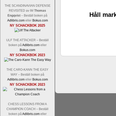
THE SCANDINAVIAN DEFENSE
REVISITED av IM
Thomas
Håll mark
Engqvist
– Beställ boken på
Adlibris.com
eller
Bokus.com
Schacksnack har inlett det nya året
NY SCHACKBOK 2025
Random, där pjäserna slumpas på den
talet och där det på förhand är bestämt
ökar i spelöppningsfasen, medan det 
ULF THE ATTACKER – Beställ
att man måste kunna och förstå en
boken på
Adlibris.com
eller
högerspalten nedan.
Bokus.com
NY SCHACKBOK 2023
THE CARO-KANN THE EASY
WAY – Beställ boken på
Adlibris.com
eller
Bokus.com
NY SCHACKBOK 2023
Den sjunde upplagan av Sinquefield Cu
CHESS LESSONS FROM A
den starkaste i U.S.A, spelas med 12
CHAMPION COACH – Beställ
Levon Aronian-Maxime Vachier-Lag
boken på
Adlibris.com
eller