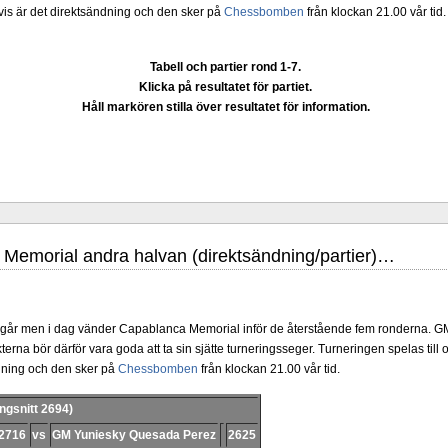
a
och
Sergej Karjakin-Shakhrijar Mamedjarov.
Carlsen är givetvis stor favorit oc
tvis är det direktsändning och den sker på
Chessbomben
från klockan 21.00 vår tid.
 ha tagit de snabbare partierna, som spelades för några dagar sedan, på blodigt al
han inte ska förlora sitt anséende som världsmästare och undvika förödmjukande 
gt förstår skillnaderna på blixtschack, snabbschack och klassiskt schack. Enligt C
Tabell och partier rond 1-7.
ormen som är den seriösaste. Sinquefield Cup saknar dock tyvärr dragserie vilket s
Klicka på resultatet för partiet.
iktning. Chris Bird är tävlingsledare
Håll markören stilla över resultatet för information.
Memorial andra halvan (direktsändning/partier)…
ssen sina tävlingar under SM i Eskilstuna. Lottningen i första
Läs de 3 
GM Pontus Carlsson, FM Kaan Kücüksan-GM Axel Smith, IM Linus Johanss
 i går men i dag vänder Capablanca Memorial inför de återstående fem ronderna. G
ling-IM Rauan Sagit, GM Erik Blomqvist-IM Michael Wiedenkeller.
SM-gruppen ä
erna bör därför vara goda att ta sin sjätte turneringsseger. Turneringen spelas till
ta hem segern. En farlig uppstickare som Kücüksan kan absolut inte räknas b
ndning och den sker på
Chessbomben
från klockan 21.00 vår tid.
t jämnt SM och detta beror på att GM Nils Grandelius och GM Hans Tikkanen int
n. Den förstnämnde har inte rosat SM-marknaden, som han borde, med tanke på s
ngsnitt 2694)
mätt på SM-titlar och har andra prioriteringar. Mästar-Elit:
FM Harald Lögdahl-IM D
2716
vs
GM Yuniesky Quesada Perez
2625
 Andersson, IM Bengt Lindberg-Anders Wengholm, Joakim Nyander-FM Jung 