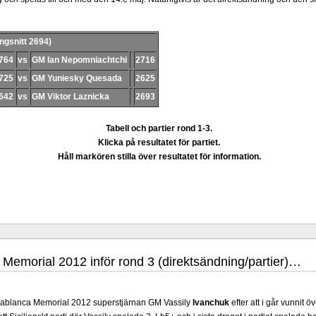
ngsnitt 2694)
764
vs
GM Ian Nepomniachtchi
2716
725
vs
GM Yuniesky Quesada
2625
642
vs
GM Viktor Laznicka
2693
Tabell och partier rond 1-3.
Klicka på resultatet för partiet.
Håll markören stilla över resultatet för information.
Memorial 2012 inför rond 3 (direktsändning/partier)…
apablanca Memorial 2012 superstjärnan GM Vassily
Ivanchuk
efter att i går vunnit 