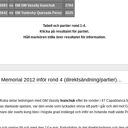
ler 100 år 2019 och som ett led i firandet kommer det att arrangeras en
2693
vs
GM GM Vassily Ivanchuk
2764
. Idag - 26 januari - är det premiär för
turneringshemsidan.
Jonas Dahlgren
2642
vs
GM Yuniesky Quesada Perez
2625
Tabell och partier rond 1-4.
Klicka på resultatet för partiet.
Håll markören stilla över resultatet för information.
Memorial 2012 inför rond 4 (direktsändning/partier)…
 Kuba delar ledningen med GM Vassily
Ivanchuk
efter tre ronder i 47 Capablanca
s starkaste spelare, var den ende som lyckades vinna sitt parti i går och det mot 
anare där svarts kung blev i högsta grad instängd och inför en hotande matt valde 
och spelas till och med den 14:e maj. Naturligtvis är det direktsändning och den 