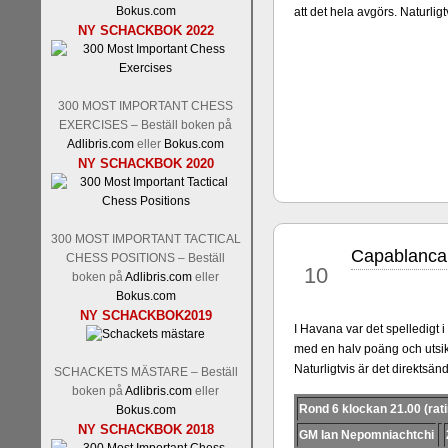
Nakamura-Fabiano Caruan
Bokus.com
att det hela avgörs. Naturlig
revanschera sig efter att inte
NY SCHACKBOK 2022
han dock göra denna gång om 
norsk massmedia som inte rikti
nämligen den sistnämnda spelf
den spelformen ett steg i rätt r
300 MOST IMPORTANT CHESS
EXERCISES – Beställ boken på
Adlibris.com
eller
Bokus.com
NY SCHACKBOK 2020
300 MOST IMPORTANT TACTICAL
Capablanca 
maj
CHESS POSITIONS – Beställ
10
boken på
Adlibris.com
eller
Bokus.com
Idag börjar Sverigemästarkla
NY SCHACKBOK2019
ronden:
GM Jonny Hector- 
I Havana var det spelledigt
Hillarp Persson, GM Pia Cram
med en halv poäng och utsikt
och öppen så vem helst kan 
Naturligtvis är det direktsä
SCHACKETS MÄSTARE – Beställ
längesedan vi hade ett sådan
boken på
Adlibris.com
eller
kämpar om Sverigemästartitel
Rond 6 klockan 21.00 (rati
Bokus.com
status, och Tikkanen är säkert 
NY SCHACKBOK 2018
GM Ian Nepomniachtchi
FM Erik Malmstig-IM Tommy