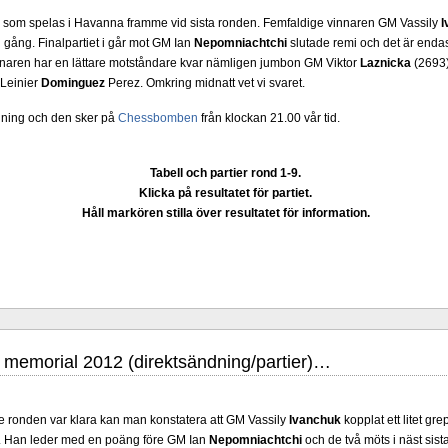
som spelas i Havanna framme vid sista ronden. Femfaldige vinnaren GM Vassily
I
en gång. Finalpartiet i går mot GM Ian
Nepomniachtchi
slutade remi och det är enda
inaren har en lättare motståndare kvar nämligen jumbon GM Viktor
Laznicka
(2693)
 Leinier
Dominguez
Perez. Omkring midnatt vet vi svaret.
ya året med en ny omröstning. Frågan gäller huruvida du föredrar Fischer
 på den sista raden, eller om du föredrar europeiskt schack som det har spelats
ndning och den sker på
Chessbomben
från klockan 21.00 vår tid.
 bestämt att vit dam ska stå på ruta d1. Det förstnämnda alternativet har fördelen att
an det senare alternativet har för- eller nackdelar, beroende på hur man ser på d
stå en mängd spelöppningar och varianter. Rösta en gång på svarsalternativ
Tabell och partier rond 1-9.
Klicka på resultatet för partiet.
Håll markören stilla över resultatet för information.
memorial 2012 (direktsändning/partier)…
ield Cup börjar idag och nyheten för året är att tävlingen, som för övrigt är
 med 12 deltagare istället för 10. I första ronden har vi dessa möten:
Ding Lire
unde ronden var klara kan man konstatera att GM Vassily
Ivanchuk
kopplat ett litet gr
er-Lagrave, Magnus Carlsen-Anish Giri, Ian Nepomniachtchi-Wiswanathan An
 Han leder med en poäng före GM Ian
Nepomniachtchi
och de två möts i näst sist