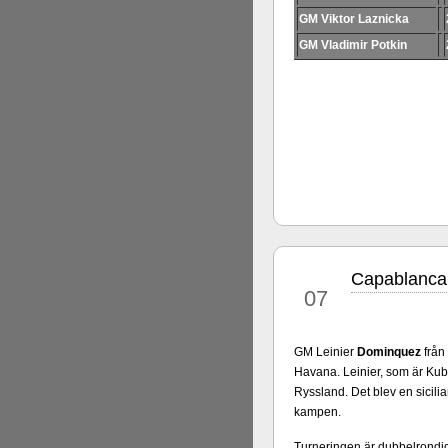
Alingsås Schacksällskap fyl
GM Viktor Laznicka
parturnering i Alingsås 4-5 maj
GM Vladimir Potkin
Capablanca 
maj
07
GM Leinier
Dominquez
från
Havana. Leinier, som är Kuba
Ryssland. Det blev en sicili
kampen.
Turneringen är dubbelrondig 