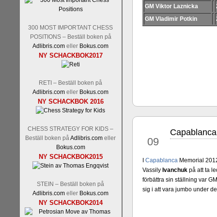
Tom Rydström-GM Thomas E
GM Viktor Laznicka
GM Vladimir Potkin
300 MOST IMPORTANT CHESS
POSITIONS – Beställ boken på
Adlibris.com
eller
Bokus.com
NY SCHACKBOK2017
RETI – Beställ boken på
Adlibris.com
eller
Bokus.com
NY SCHACKBOK 2016
En svensk schackbok -
Schac
om Ulf Anderssons makalösa be
en förfrågan av författarn
CHESS STRATEGY FOR KIDS –
Capablanca 
betänketiden så schack bör kl
maj
Beställ boken på
Adlibris.com
eller
09
Frilansjournalisten och scha
Bokus.com
boken i ur och skur och den ha
NY SCHACKBOK2015
I
Capablanca
Memorial 2012 
djupintervjuer med
Okpu
och
Vassily
Ivanchuk
på att ta 
fotografier som de flesta aldrig
förbättra sin ställning var G
Uffes angreppspartier med m
STEIN – Beställ boken på
sig i att vara jumbo under d
saknats i den svenska schacklitt
Adlibris.com
eller
Bokus.com
NY SCHACKBOK2014