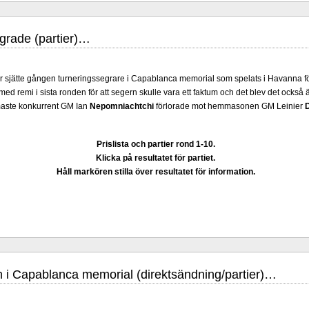
grade (partier)…
ör sjätte gången turneringssegrare i Capablanca memorial som spelats i Havanna f
 med remi i sista ronden för att segern skulle vara ett faktum och det blev det ocks
maste konkurrent GM Ian
Nepomniachtchi
förlorade mot hemmasonen GM Leinier
iga grupper arrangeras i Uppsala 27 juni - 6 juli. Tio spelare kämpar om
 är i ratingordning: GM Platon Galperin, IM Isak Storme, IM Jung Min Seo, GM Erik 
larp Persson., IM Milton Pantzar, IM Hampus Sörensen GM Jonny Hector och IM Axe
Prislista och partier rond 1-10.
öppen så nästan vem helst kan ta hem segern men det skulle inte vara osannolikt
Klicka på resultatet för partiet.
-sammanhang brukar gedigen erfarenhet väga mycket tyngre än tillfälliga ratingto
Håll markören stilla över resultatet för information.
er, IM Ludvig Carlsson, IM William Olsson, FM Eric Thörn, IM Tommy Anderss
M Alexander Ström-Engdahl, Andreas Landgren och Harald Ljung. Mitt stalltips är
cklande spelare kommer att avancera till Sverigemästarklassen.
n i Capablanca memorial (direktsändning/partier)…