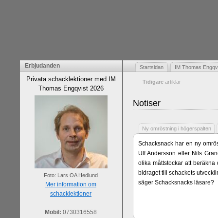
Erbjudanden
Startsidan
IM Thomas Engqvis
Privata schacklektioner med IM
Tidigare
artiklar
Thomas Engqvist 2026
Notiser
Ny omröstning i högerspalten
Schacksnack har en ny omröst
Ulf Andersson eller Nils Gran
olika måttstockar att beräkna
bidraget till schackets utveck
Foto: Lars OA Hedlund
säger Schacksnacks läsare?
Mer information om
schacklektioner
Mobil:
0730316558