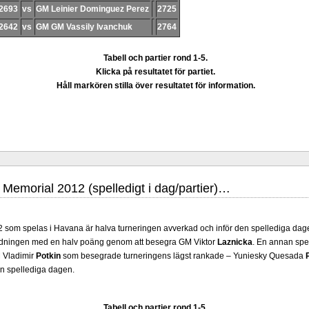
rnst.
2693
Mitt stalltips är att Lindberg blir en tuff nöt för de övriga deltagarna att knäcka.
vs
GM Leinier Dominguez Perez
2725
2642
vs
GM GM Vassily Ivanchuk
2764
Tabell och partier rond 1-5.
Klicka på resultatet för partiet.
Håll markören stilla över resultatet för information.
kets mästare - I huvudet på Ulf Andersson
- har äntligen skrivits
Läs de 8 
drifter i schackvärlden. Glenn Ek på Sportförlaget i Västerås visade ett genuint i
a. Schack har de senaste årtiondena alltmer betraktats som en sport med d
Memorial 2012 (spelledigt i dag/partier)…
assificeras även i det facket. Andra populära kategorier är annars spel, vetenskap
ckälskaren Robert Okpu har tillsammans med språkläraren och IM Thomas Engqvist
r sänts till tryckeriet och planeras att säljas under SM i Eskilstuna 5 juli. På Sc
som spelas i Havana är halva turneringen avverkad och inför den spellediga dag
Engqvist
som var för sig ansvarat för biografi- respektive partidel. Det finns också e
ledningen med en halv poäng genom att besegra GM Viktor
Laznicka
. En annan spe
 har sett tidigare. Boken bör alltså tilltala tre kategorier, de som gillar biografier, 
M Vladimir
Potkin
som besegrade turneringens lägst rankade – Yuniesky Quesada
oderna, pedagogiska kommentarer och de som vill se de nya fotografierna. D
en spellediga dagen.
eraturen har alltså äntligen skrivits....
Tabell och partier rond 1-5.