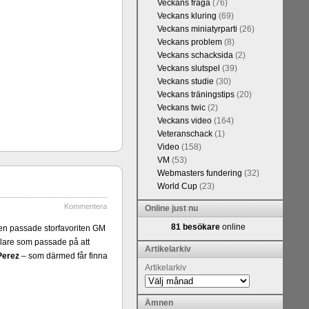
Veckans fråga
(76)
Veckans kluring
(69)
Veckans miniatyrparti
(26)
Veckans problem
(8)
Veckans schacksida
(2)
Veckans slutspel
(39)
Veckans studie
(30)
Veckans träningstips
(20)
Veckans twic
(2)
Veckans video
(164)
Veteranschack
(1)
Video
(158)
kommentarerna
VM
(53)
ntresse efter
Webmasters fundering
(32)
en snabbare
World Cup
(23)
 eller konst.
 arbetat med
Kommentera
Online just nu
hack.se finns
81 besökare
online
en passade storfavoriten GM
n fotodel med
lare som passade på att
de som vill se
Artikelarkiv
Perez
– som därmed får finna
en boken som
Artikelarkiv
Ämnen