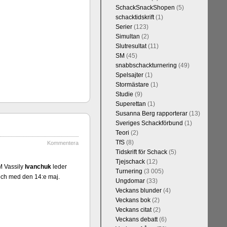
h vill förstås
SchackSnackShopen
(5)
lvar. Det lär
schacktidskrift
(1)
skriverier i
Serier
(123)
arlsen är det
Simultan
(2)
kulle ha lyft
Slutresultat
(11)
SM
(45)
snabbschackturnering
(49)
Spelsajter
(1)
Stormästare
(1)
Studie
(9)
Superettan
(1)
Susanna Berg rapporterar
(13)
Sveriges Schackförbund
(1)
Teori
(2)
TfS
(8)
Kommentera
Tidskrift för Schack
(5)
kommentarerna
Tjejschack
(12)
on-GM Tiger
M Vassily
Ivanchuk
leder
Turnering
(3 005)
r både stark
 och med den 14:e maj.
Ungdomar
(33)
ort. Det var
Veckans blunder
(4)
e är med och
Veckans bok
(2)
in super-GM-
Veckans citat
(2)
an Cramling,
Veckans debatt
(6)
Min Seo, FM