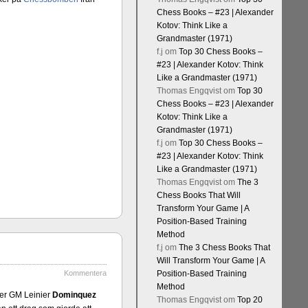
Chess Books – #23 | Alexander
Kotov: Think Like a
Grandmaster (1971)
f.j
om
Top 30 Chess Books –
#23 | Alexander Kotov: Think
Like a Grandmaster (1971)
Thomas Engqvist
om
Top 30
Chess Books – #23 | Alexander
Kotov: Think Like a
Grandmaster (1971)
f.j
om
Top 30 Chess Books –
#23 | Alexander Kotov: Think
Like a Grandmaster (1971)
Thomas Engqvist
om
The 3
Chess Books That Will
Transform Your Game | A
Position-Based Training
Method
f.j
om
The 3 Chess Books That
Will Transform Your Game | A
Kommentera
Position-Based Training
Method
över GM Leinier
Dominquez
Thomas Engqvist
om
Top 20