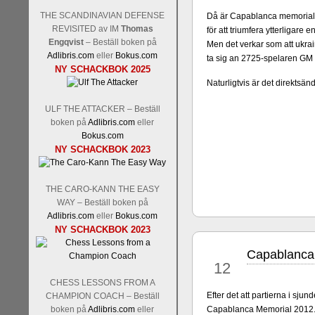
THE SCANDINAVIAN DEFENSE
Då är Capablanca memorial 
REVISITED av IM
Thomas
för att triumfera ytterligare 
Engqvist
– Beställ boken på
Men det verkar som att ukra
Adlibris.com
eller
Bokus.com
ta sig an 2725-spelaren GM
Schacksnack har inlett det n
NY SCHACKBOK 2025
Random, där pjäserna slumpas
Naturligtvis är det direktsä
talet och där det på förhand är
ökar i spelöppningsfasen, med
ULF THE ATTACKER – Beställ
att man måste kunna och för
boken på
Adlibris.com
eller
högerspalten nedan.
Bokus.com
NY SCHACKBOK 2023
THE CARO-KANN THE EASY
WAY – Beställ boken på
Adlibris.com
eller
Bokus.com
NY SCHACKBOK 2023
Capablanca 
maj
12
Den sjunde upplagan av Sinquef
CHESS LESSONS FROM A
den starkaste i U.S.A, spelas
Efter det att partierna i sj
CHAMPION COACH – Beställ
Levon Aronian-Maxime Vachi
boken på
Adlibris.com
eller
Capablanca Memorial 2012.