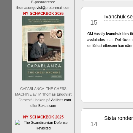
E-postadress:
thomasengqvist@protonmail.com
NY SCHACKBOK 2026
Ivanchuk se
maj
15
GM Vassily
Ivanchuk
blev f
avslutades i natt. Det räckte
en förlust eftersom han när
Sverigemästarklassen och övr
Sverigemästartiteln och dessa
Martin Lokander, GM Tiger Hil
SM-gruppen är i år stark och 
Hector avgår med segern. I SM
Elit: IM Michael Wiedenkell
Lindberg, FM Joar Östlund, F
CAPABLANCA: THE CHESS
Östlund som är en starkt utve
MACHINE av IM
Thomas Engqvist
– Förbeställ boken på
Adlibris.com
eller
Bokus.com
NY SCHACKBOK 2025
Sista ronde
maj
14