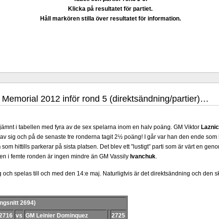
Klicka på resultatet för partiet.
Håll markören stilla över resultatet för information.
 starkaste spelare, Ex-världsmästaren Vladimir Kramnik, 43 år, har på
Läs
ida
meddelat att han avslutat sin professionella karriär. Bakgrunden är att ha
om schackspelare och nu vill ägna sig åt att undervisa schack för barn. Han nämne
Memorial 2012 inför rond 5 (direktsändning/partier)…
e varit ovärderliga mänskliga erfarenheter. Vi som följt Kramniks schackkarriär
n när han besegrade Kasparov år 2000, med remivapnet Berlinvarianten i Spans
 de partierna han producerat ända fram tills nu och önska honom lycka till och al
igt jämnt i tabellen med fyra av de sex spelarna inom en halv poäng. GM Viktor
Lazni
 av sig och på de senaste tre ronderna tagit 2½ poäng! I går var han den ende som 
n
som hittills parkerar på sista platsen. Det blev ett ”lustigt” parti som är värt en gen
en i femte ronden är ingen mindre än GM Vassily
Ivanchuk
.
och spelas till och med den 14:e maj. Naturligtvis är det direktsändning och den 
ngsnitt 2694)
2716
vs
GM Leinier Dominquez
2725