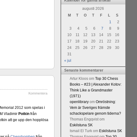
Kalender för gamla artiklar
Kommentera
augusti 2026
M
T
O
T
F
L
S
1
2
3
4
5
6
7
8
9
10
11
12
13
14
15
16
17
18
19
20
21
22
23
24
25
26
27
28
29
30
31
« jul
Senaste kommentarer
Artur Kloos
om
Top 30 Chess
Books – #23 | Alexander Kotov:
Think Like a Grandmaster
Kommentera
(1971)
openlibrary
om
Omröstning:
 Memorial 2012 som spelas i
Vem är Sveriges främste
schackspelare genom tiderna?
GM Vladimir
Potkin
från
Thomas Engqvist
om
Potkin att ge upp den hopplösa
Eskilstuna SK
Ismail El Turk
om
Eskilstuna SK
sker på
Chessbomben
från
Thomas Engqvist
om
Top 30