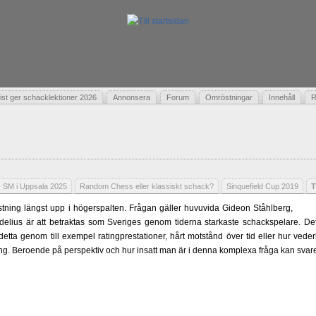
t ger schacklektioner 2026
Annonsera
Forum
Omröstningar
Innehåll
R
SM i Uppsala 2025
Random Chess eller klassiskt schack?
Sinquefield Cup 2019
T
ning längst upp i högerspalten. Frågan gäller huvuvida Gideon Ståhlberg,
delius är att betraktas som Sveriges genom tiderna starkaste schackspelare. Det 
 detta genom till exempel ratingprestationer, hårt motstånd över tid eller hur ved
ling. Beroende på perspektiv och hur insatt man är i denna komplexa fråga kan svare