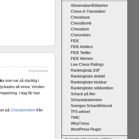
Allsvenskan/Elitserien
Chess in Translation
Chessbase
ChessBomb
Chessdom
Chessvibes
FIDE
 kommentaren
FIDE Arbiters
n tycker han
FIDE Twitter
r att det han
FIDE Women
 och upplevt
Live Chess Ratings
kt, får vara
Rankinglista SSF
Kommentera
l välgång med
Rankinglistor distrikt
ck
a som var så olycklig i
Rankinglistor klubbar
lyckades att vinna. Vinsten
Rankinglistor sökfunktion
omspelning. I dag får han
Schack på film
Schackakademien
Sveriges Schackförbund
sker på
Chessbomben
från
TFS-arkivet
TWIC
WhyChess
WordPress Plugin