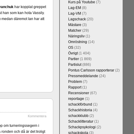
Kurs på Youtube
(7)
vanchuk
har kopplat greppet
Lag-EM
(8)
st han som kan hota Vassily.
Lag-VM
(7)
 medan däremot Ian har att
Lagschack
(20)
Mästare
(3)
Kommentera
Matcher
(29)
 sedan 1500-
Näringsliv
(1)
 kreativiteten
Omröstning
(14)
et, i och med
OS
(32)
 1 eller 2 i
Övrigt
(1 404)
Partier
(1 869)
Partislut
(886)
Pontus Carlsson rapporterar
(2)
Pressmeddelande
(24)
Problem
(7)
Rapport
(1)
Recensioner
(67)
reportage
(1)
schackförbund
(1)
Schackhistoria
(4)
schackklubb
(2)
Kommentera
Kommentera
Schacklitteratur
(1)
n-Wesley So,
epp om turneringssegern i
Schackpsykologi
(2)
and, Hikaru
a ronden och då är det troligt
schackskola
(3)