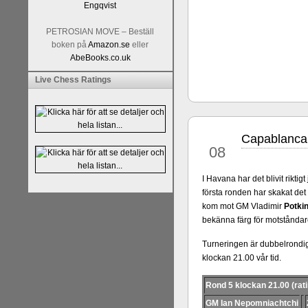
PETROSIAN MOVE – Beställ
boken på
Amazon.se
eller
AbeBooks.co.uk
Live Chess Ratings
En av världens genom tiderna
Tata Steel-turneringens
hems
uppnått allt som kan uppnås s
Capablanca 
maj
varit med om som schackspelar
08
milstolpen i schackhistorie
tacksamma och nöjda över alla
I Havana har det blivit rikt
sina framtida projekt.
första ronden har skakat det
kom mot GM Vladimir
Potki
bekänna färg för motståndar
Turneringen är dubbelrondig 
klockan 21.00 vår tid.
Rond 5 klockan 21.00 (rati
GM Ian Nepomniachtchi