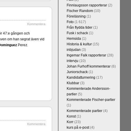
Finnlaugsson rapporterar
(2)
Fischer Random
(10)
Föreläsning
(1)
Foto
(1 617)
Kommentera
Från flydda tider
(1)
Fusk i schack
(1)
ör 47:e gången och
Hemsida
(1)
å även om han segrat även vid
Historia & kultur
(15)
Dominguez
Perez.
Kommentera
inbjudan
(3)
Blomqvist, IM
Ingemar Falk rapporterar
(28)
l Falkevall.
intervju
(10)
 om GM Jonny
Johan Furhoff kommenterar
(6)
ppar. Mästar-
Juniorschack
(1)
on, IM Bengt
Kandidatturnering
(17)
 att FM Joar
Klubbar
(3)
Kommenterade Andersson-
partier
(5)
Kommenterade Fischer-partier
(1)
Kommenterade partier
(4)
Konst
(1)
Korr
(23)
Kommentera
kurs på e-post
(4)