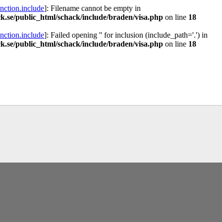
a
och
Sergej Karjakin-Shakhrijar Mamedjarov.
Carlsen är givetvis stor favorit oc
 ha tagit de snabbare partierna, som spelades för några dagar sedan, på blodigt al
han inte ska förlora sitt anséende som världsmästare och undvika förödmjukande 
gt förstår skillnaderna på blixtschack, snabbschack och klassiskt schack. Enligt C
ormen som är den seriösaste. Sinquefield Cup saknar dock tyvärr dragserie vilket s
iktning. Chris Bird är tävlingsledare
ssen sina tävlingar under SM i Eskilstuna. Lottningen i första
Läs de 3 
GM Pontus Carlsson, FM Kaan Kücüksan-GM Axel Smith, IM Linus Johanss
ling-IM Rauan Sagit, GM Erik Blomqvist-IM Michael Wiedenkeller.
SM-gruppen ä
ta hem segern. En farlig uppstickare som Kücüksan kan absolut inte räknas b
t jämnt SM och detta beror på att GM Nils Grandelius och GM Hans Tikkanen int
n. Den förstnämnde har inte rosat SM-marknaden, som han borde, med tanke på s
mätt på SM-titlar och har andra prioriteringar. Mästar-Elit:
FM Harald Lögdahl-IM D
 Andersson, IM Bengt Lindberg-Anders Wengholm, Joakim Nyander-FM Jung 