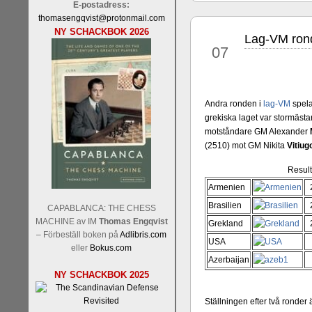
E-postadress:
thomasengqvist@protonmail.com
NY SCHACKBOK 2026
Lag-VM ro
jan
07
Andra ronden i
lag-VM
spela
Sverigemästarklassen och övr
grekiska laget var stormäst
Sverigemästartiteln och dessa
motståndare GM Alexander
Martin Lokander, GM Tiger Hil
(2510) mot GM Nikita
Vitiug
SM-gruppen är i år stark och 
Hector avgår med segern. I SM
Result
Elit: IM Michael Wiedenkell
Armenien
Lindberg, FM Joar Östlund, F
Brasilien
CAPABLANCA: THE CHESS
Östlund som är en starkt utve
MACHINE av IM
Thomas Engqvist
Grekland
– Förbeställ boken på
Adlibris.com
USA
eller
Bokus.com
Azerbaijan
NY SCHACKBOK 2025
Ställningen efter två ronde