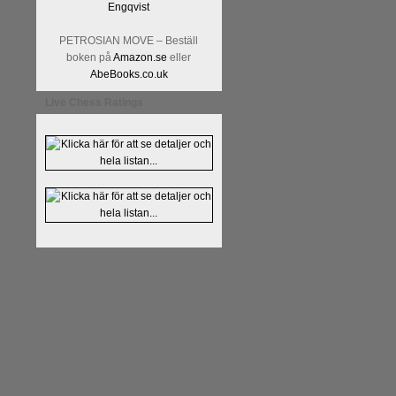
PETROSIAN MOVE – Beställ
boken på
Amazon.se
eller
AbeBooks.co.uk
Live Chess Ratings
En av världens genom tiderna
Tata Steel-turneringens
hems
uppnått allt som kan uppnås s
varit med om som schackspelar
milstolpen i schackhistorie
tacksamma och nöjda över alla
sina framtida projekt.