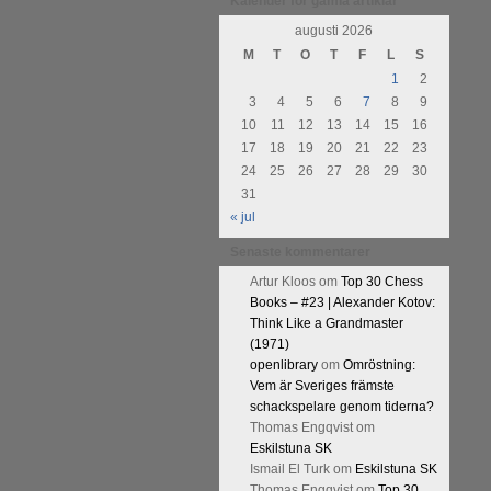
Kalender för gamla artiklar
Kommentera
augusti 2026
M
T
O
T
F
L
S
1
2
3
4
5
6
7
8
9
10
11
12
13
14
15
16
17
18
19
20
21
22
23
24
25
26
27
28
29
30
31
« jul
Senaste kommentarer
Artur Kloos
om
Top 30 Chess
Books – #23 | Alexander Kotov:
Think Like a Grandmaster
(1971)
openlibrary
om
Omröstning:
Vem är Sveriges främste
schackspelare genom tiderna?
Thomas Engqvist
om
Eskilstuna SK
Ismail El Turk
om
Eskilstuna SK
Thomas Engqvist
om
Top 30