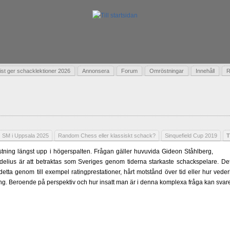
t ger schacklektioner 2026
Annonsera
Forum
Omröstningar
Innehåll
R
SM i Uppsala 2025
Random Chess eller klassiskt schack?
Sinquefield Cup 2019
T
ning längst upp i högerspalten. Frågan gäller huvuvida Gideon Ståhlberg,
delius är att betraktas som Sveriges genom tiderna starkaste schackspelare. Det 
 detta genom till exempel ratingprestationer, hårt motstånd över tid eller hur ved
ling. Beroende på perspektiv och hur insatt man är i denna komplexa fråga kan svare