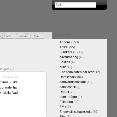
Kategorier
egistrera
Gästbok
Kontakt
Om…
Annons
(153)
Artikel
(95)
Blänkare
(1 242)
blixtturnering
(45)
Boktips
(4)
bullet
(1)
idigare...
Chefredaktören har ordet
(2)
Damschack
(84)
Kommentera
damvärldsmästare
(11)
finns ju lite
dataschack
(7)
erbörande har
Debatt
(70)
n skifta. Vad
domarfrågor
(1)
Elitserien
(20)
EM
(12)
Engqvists schackskola
(59)
Film
(2)