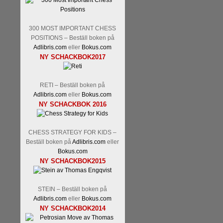
Tom Rydström-GM Thomas E
300 MOST IMPORTANT CHESS
POSITIONS – Beställ boken på
Adlibris.com
eller
Bokus.com
NY SCHACKBOK2017
RETI – Beställ boken på
Adlibris.com
eller
Bokus.com
NY SCHACKBOK 2016
En svensk schackbok -
Schac
om Ulf Anderssons makalösa be
en förfrågan av författarn
CHESS STRATEGY FOR KIDS –
betänketiden så schack bör kl
Beställ boken på
Adlibris.com
eller
Frilansjournalisten och scha
Bokus.com
boken i ur och skur och den ha
NY SCHACKBOK2015
djupintervjuer med
Okpu
och
fotografier som de flesta aldrig
Uffes angreppspartier med m
STEIN – Beställ boken på
saknats i den svenska schacklitt
Adlibris.com
eller
Bokus.com
NY SCHACKBOK2014