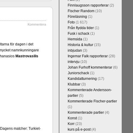
Finnlaugsson rapporterar
(2)
Fischer Random
(10)
Föreläsning
(1)
Foto
(1 617)
Kommentera
Från flydda tider
(1)
Fusk i schack
(1)
Hemsida
(1)
arna för dagen i det
Historia & kultur
(15)
Kommentera
 mycket namnkunningare
inbjudan
(3)
Blomqvist, IM
Athanasios
Mastrovasilis
Ingemar Falk rapporterar
(28)
l Falkevall.
intervju
(10)
 om GM Jonny
Johan Furhoff kommenterar
(6)
ppar. Mästar-
Juniorschack
(1)
on, IM Bengt
Kandidatturnering
(17)
 att FM Joar
Klubbar
(3)
Kommenterade Andersson-
partier
(5)
Kommenterade Fischer-partier
(1)
Kommenterade partier
(4)
Konst
(1)
Korr
(23)
 Dagens matcher: Turkiet-
kurs på e-post
(4)