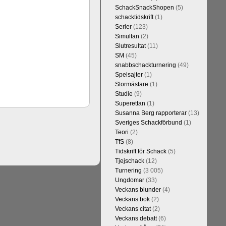
h vill förstås
SchackSnackShopen
(5)
lvar. Det lär
schacktidskrift
(1)
skriverier i
Serier
(123)
arlsen är det
Simultan
(2)
kulle ha lyft
Slutresultat
(11)
SM
(45)
snabbschackturnering
(49)
Spelsajter
(1)
Stormästare
(1)
Studie
(9)
Superettan
(1)
Susanna Berg rapporterar
(13)
Sveriges Schackförbund
(1)
Teori
(2)
TfS
(8)
Tidskrift för Schack
(5)
kommentarerna
Tjejschack
(12)
on-GM Tiger
Turnering
(3 005)
r både stark
Ungdomar
(33)
ort. Det var
Veckans blunder
(4)
e är med och
Veckans bok
(2)
in super-GM-
Veckans citat
(2)
an Cramling,
Veckans debatt
(6)
Min Seo, FM