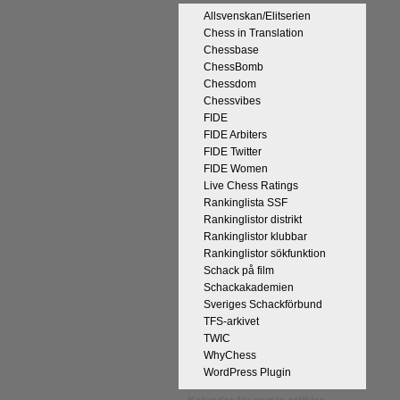
Allsvenskan/Elitserien
Chess in Translation
Chessbase
ChessBomb
Chessdom
Chessvibes
FIDE
 kommentaren
FIDE Arbiters
n tycker han
FIDE Twitter
r att det han
FIDE Women
 och upplevt
Live Chess Ratings
kt, får vara
Rankinglista SSF
l välgång med
Rankinglistor distrikt
Rankinglistor klubbar
Rankinglistor sökfunktion
Schack på film
Schackakademien
Sveriges Schackförbund
TFS-arkivet
TWIC
WhyChess
WordPress Plugin