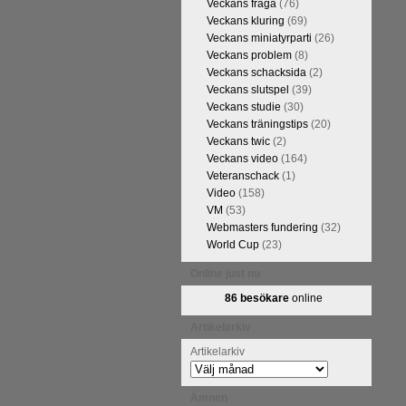
Veckans fråga
(76)
Veckans kluring
(69)
Veckans miniatyrparti
(26)
Veckans problem
(8)
Veckans schacksida
(2)
Veckans slutspel
(39)
Veckans studie
(30)
Veckans träningstips
(20)
Veckans twic
(2)
Veckans video
(164)
Veteranschack
(1)
Video
(158)
kommentarerna
VM
(53)
ntresse efter
Webmasters fundering
(32)
en snabbare
World Cup
(23)
 eller konst.
 arbetat med
Online just nu
hack.se finns
86 besökare
online
n fotodel med
de som vill se
Artikelarkiv
en boken som
Artikelarkiv
Ämnen