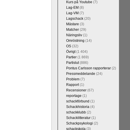
Kurs på Youtube
(7)
Lag-EM
(8)
Lag-VM
(7)
Lagschack
(20)
Mästare
(3)
Kommentera
Matcher
(29)
 sedan 1500-
Näringsliv
(1)
 kreativiteten
Omröstning
(14)
et, i och med
OS
(32)
 1 eller 2 i
Övrigt
(1 404)
Partier
(1 869)
Partislut
(886)
Pontus Carlsson rapporterar
(2)
Pressmeddelande
(24)
Problem
(7)
Rapport
(1)
Recensioner
(67)
reportage
(1)
schackförbund
(1)
Schackhistoria
(4)
schackklubb
(2)
Kommentera
Schacklitteratur
(1)
n-Wesley So,
Schackpsykologi
(2)
and, Hikaru
schackskola
(3)