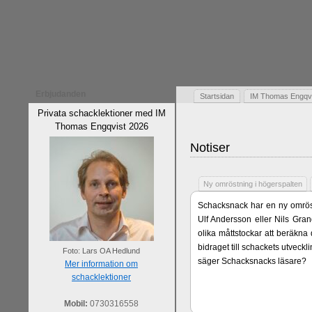
Erbjudanden
Startsidan
IM Thomas Engqvis
Privata schacklektioner med IM
Thomas Engqvist 2026
Notiser
Ny omröstning i högerspalten
Schacksnack har en ny omröst
Ulf Andersson eller Nils Gran
olika måttstockar att beräkna
bidraget till schackets utveck
Foto: Lars OA Hedlund
säger Schacksnacks läsare?
Mer information om
schacklektioner
Mobil:
0730316558