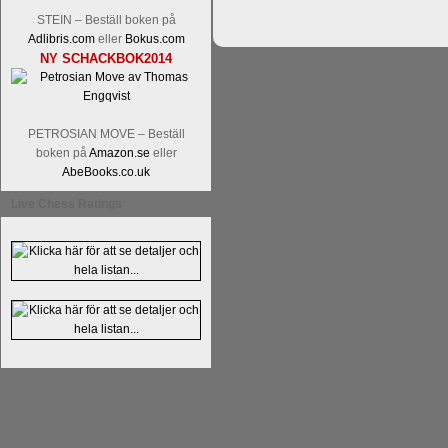
Alingsås Schacksällskap fyller 100
STEIN – Beställ boken på
parturnering i Alingsås 4-5 maj. Idag -
Adlibris.com
eller
Bokus.com
NY SCHACKBOK2014
PETROSIAN MOVE – Beställ
boken på
Amazon.se
eller
AbeBooks.co.uk
Live Chess Ratings