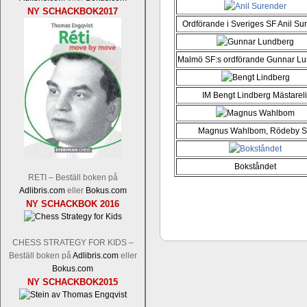
NY SCHACKBOK2017
Ordförande i Sveriges SF Anil Su
Malmö SF:s ordförande Gunnar L
IM Bengt Lindberg Mästareli
En av världens genom tiderna starka
Tata Steel-turneringens
hemsida
med
uppnått allt som kan uppnås som scha
Magnus Wahlbom, Rödeby 
varit med om som schackspelare varit
milstolpen i schackhistorien när h
Bokståndet
tacksamma och nöjda över alla de par
RETI – Beställ boken på
sina framtida projekt.
Adlibris.com
eller
Bokus.com
NY SCHACKBOK 2016
CHESS STRATEGY FOR KIDS –
Beställ boken på
Adlibris.com
eller
Bokus.com
NY SCHACKBOK2015