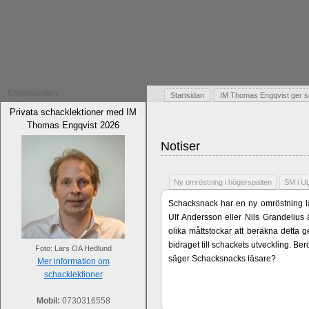
Erbjudanden
Startsidan
IM Thomas Engqvist ger s
Privata schacklektioner med IM
Thomas Engqvist 2026
Notiser
Ny omröstning i högerspalten
SM i U
Schacksnack har en ny omröstning lä
Ulf Andersson eller Nils Grandelius 
olika måttstockar att beräkna detta g
bidraget till schackets utveckling. B
Foto: Lars OA Hedlund
säger Schacksnacks läsare?
Mer information om
schacklektioner
Mobil:
0730316558