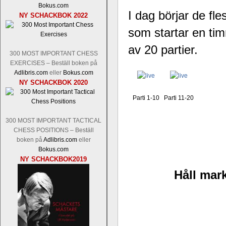
Nakamura-Fabiano Caruana
och
S
Bokus.com
revanschera sig efter att inte ha tag
I dag börjar de f
NY SCHACKBOK 2022
han dock göra denna gång om han int
som startar en tim
norsk massmedia som inte riktigt förs
nämligen den sistnämnda spelformen so
av 20 partier.
den spelformen ett steg i rätt riktning.
300 MOST IMPORTANT CHESS
EXERCISES – Beställ boken på
Adlibris.com
eller
Bokus.com
NY SCHACKBOK 2020
Parti 1-10
Parti 11-20
300 MOST IMPORTANT TACTICAL
CHESS POSITIONS – Beställ
boken på
Adlibris.com
eller
Bokus.com
Idag börjar Sverigemästarklassen si
NY SCHACKBOK2019
ronden:
GM Jonny Hector- GM Pon
Håll mark
Hillarp Persson, GM Pia Cramling-I
och öppen så vem helst kan ta hem 
längesedan vi hade ett sådant jämnt
kämpar om Sverigemästartiteln. Den 
status, och Tikkanen är säkert mätt på 
FM Erik Malmstig-IM Tommy Ander