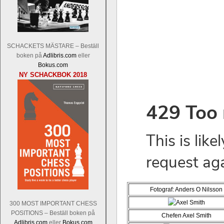
Tom Rydström-GM Thomas Ernst.
Mi
SCHACKETS MÄSTARE – Beställ
boken på
Adlibris.com
eller
Bokus.com
NY SCHACKBOK 2018
En svensk schackbok -
Schackets mä
om Ulf Anderssons makalösa bedrifter 
en förfrågan av författarna. Scha
betänketiden så schack bör klassifice
Frilansjournalisten och schackälska
boken i ur och skur och den har sänts
djupintervjuer med
Okpu
och
Engqvis
fotografier som de flesta aldrig har set
Uffes angreppspartier med moderna
Fotograf: Anders O Nilsson
saknats i den svenska schacklitteraturen
300 MOST IMPORTANT CHESS
POSITIONS – Beställ boken på
Chefen Axel Smith
Adlibris.com
eller
Bokus.com