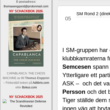
E-postadress:
thomasengqvist@protonmail.com
NY SCHACKBOK 2026
SM Rond 2 (direk
jul
05
Sverigemästarklassen och övriga gru
Sverigemästartiteln och dessa är i ra
I SM-gruppen har ef
Martin Lokander, GM Tiger Hillarp Pe
SM-gruppen är i år stark och öppen s
klubbkamraterna 
Hector avgår med segern. I SM-samman
Elit: IM Michael Wiedenkeller, IM
Semcesen
spann N
Lindberg, FM Joar Östlund, FM Alexa
CAPABLANCA: THE CHESS
Ytterligare ett pa
Östlund som är en starkt utvecklande
MACHINE av IM
Thomas Engqvist
ASK – och det va
– Förbeställ boken på
Adlibris.com
eller
Bokus.com
Persson
och det 
NY SCHACKBOK 2025
Tiger ställde dem 
ingen väg att bryta