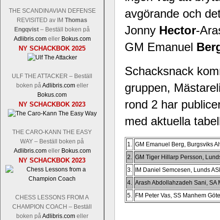
avgörande och de
THE SCANDINAVIAN DEFENSE
REVISITED av IM
Thomas
Jonny
Hector
-Ara
Engqvist
– Beställ boken på
Adlibris.com
eller
Bokus.com
Schacksnack har inlett det nya året
GM Emanuel
Ber
NY SCHACKBOK 2025
Random, där pjäserna slumpas på den
talet och där det på förhand är bestämt
Schacksnack kommer
ökar i spelöppningsfasen, medan det 
ULF THE ATTACKER – Beställ
att man måste kunna och förstå en
gruppen, Mästareli
boken på
Adlibris.com
eller
högerspalten nedan.
Bokus.com
rond 2 har publice
NY SCHACKBOK 2023
med aktuella tabel
THE CARO-KANN THE EASY
WAY – Beställ boken på
1.
GM Emanuel Berg, Burgsviks A
Adlibris.com
eller
Bokus.com
2.
GM Tiger Hillarp Persson, Lun
NY SCHACKBOK 2023
3.
IM Daniel Semcesen, Lunds AS
4.
Arash Abdollahzadeh Sani, SA 
Den sjunde upplagan av Sinquefield Cu
5.
FM Peter Vas, SS Manhem Göt
CHESS LESSONS FROM A
den starkaste i U.S.A, spelas med 12
CHAMPION COACH – Beställ
Levon Aronian-Maxime Vachier-Lag
boken på
Adlibris.com
eller