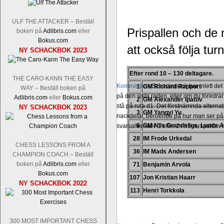
ULF THE ATTACKER – Beställ
Prispallen och de 
boken på
Adlibris.com
eller
Bokus.com
att också följa tu
NY SCHACKBOK 2023
Efter rond 10 – 130 deltagare.
THE CARO-KANN THE EASY
Kommentera
Schacksnack har inlett de
1
GM Richard Rapport
WAY – Beställ boken på
på den sista raden, eller om du föredra
Adlibris.com
eller
Bokus.com
2
GM Alexander Ipatov
stå på ruta d1. Det förstnämnda alternati
NY SCHACKBOK 2023
3
GM Yangyi Yu
nackdelar, beroende på hur man ser på
6
GM Nils Grandelius, Lunds 
svarsalternativ 1 eller 2 i högerspalten
28
IM Frode Urkedal
CHESS LESSONS FROM A
36
IM Mads Andersen
CHAMPION COACH – Beställ
boken på
Adlibris.com
eller
71
Benjamin Arvola
Bokus.com
107
Jon Kristian Haarr
NY SCHACKBOK 2022
113
Henri Torkkola
300 MOST IMPORTANT CHESS