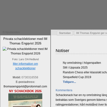
Erbjudanden
Startsidan
IM Thomas Engqvist ger s
Privata schacklektioner med IM
Thomas Engqvist 2026
Notiser
Foto: Lars OA Hedlund
Ny omröstning i högerspalten
Mer information om
SM i Uppsala 2025
schacklektioner
Random Chess eller klassiskt sc
Sinquefield Cup 2019
Mobil:
0730316558
E-postadress:
Tidigare...
thomasengqvist@protonmail.com
Kommentera
NY SCHACKBOK 2026
Schacksnack har en ny omröstning längst
betraktas som Sveriges genom tiderna st
ratingprestationer, hårt motstånd över t