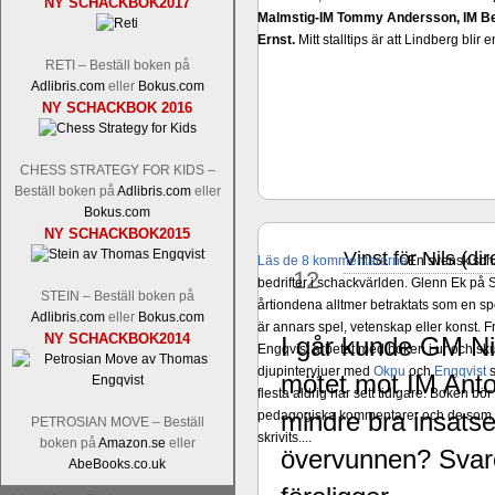
NY SCHACKBOK2017
Malmstig-IM Tommy Andersson, IM B
Ernst.
Mitt stalltips är att Lindberg blir 
RETI – Beställ boken på
Adlibris.com
eller
Bokus.com
NY SCHACKBOK 2016
CHESS STRATEGY FOR KIDS –
Beställ boken på
Adlibris.com
eller
Bokus.com
NY SCHACKBOK2015
Vinst för Nils (d
aug
Läs de 8 kommentarerna
En svensk sch
12
bedrifter i schackvärlden. Glenn Ek på S
STEIN – Beställ boken på
årtiondena alltmer betraktats som en sp
Adlibris.com
eller
Bokus.com
är annars spel, vetenskap eller konst.
NY SCHACKBOK2014
I går kunde GM N
Engqvist arbetat med boken i ur och skur
djupintervjuer med
Okpu
och
Engqvist
s
mötet mot IM Ant
flesta aldrig har sett tidigare. Boken bör
mindre bra insats
pedagogiska kommentarer och de som vil
PETROSIAN MOVE – Beställ
skrivits....
boken på
Amazon.se
eller
övervunnen? Svare
AbeBooks.co.uk