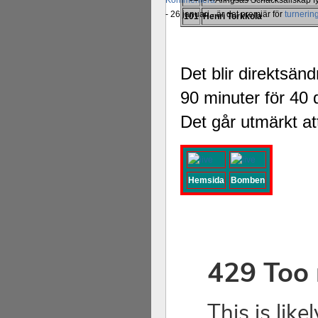
Kommentera
Alingsås Schacksällskap fyl
- 26 januari - är det premiär för
turneri
101
Henri Torkkola
Det blir direktsän
90 minuter för 40 
Det går utmärkt at
Hemsida
Bomben