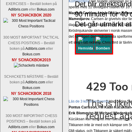
Kommentera
Den sjunde upplagan av Sinq
Det blir direktsän
EXERCISES – Beställ boken på
spelas med 12 deltagare istället för 10.
Adlibris.com
eller
Bokus.com
90 minuter för 40 
Magnus Carlsen-Anish Giri, Ian Nep
NY SCHACKBOK 2020
Mamedjarov.
Carlsen är givetvis stor f
Det går utmärkt at
dagar sedan, på blodigt allvar. Det lä
förödmjukande skriverier i norsk massme
det nämligen den sistnämnda spelformen 
300 MOST IMPORTANT TACTICAL
ett steg i rätt riktning. Chris Bird är tävl
CHESS POSITIONS – Beställ
Hemsida
Bomben
boken på
Adlibris.com
eller
Bokus.com
NY SCHACKBOK2019
SCHACKETS MÄSTARE – Beställ
boken på
Adlibris.com
eller
Bokus.com
NY SCHACKBOK 2018
Läs de 3 kommentarerna
Idag börjar Sv
Pontus Carlsson, FM Kaan Kücüksan-G
Erik Blomqvist-IM Michael Wiedenkell
300 MOST IMPORTANT CHESS
Kücüksan kan absolut inte räknas bort.
POSITIONS – Beställ boken på
Tikkanen inte är med och kämpar om Sv
Adlibris.com
eller
Bokus.com
GM-status, och Tikkanen är säkert mätt p