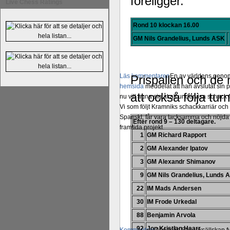
föreligger.
Live Chess Ratings
Rond 10 klockan 16.00
GM Nils Grandelius, Lunds ASK
Läs kommentaren
En av världens genom 
Prispallen och de 
hemsida
meddelat att han avslutat sin 
att också följa tu
nu vill ägna sig åt att undervisa schac
Vi som följt Kramniks schackkarriär oc
Spanskt, får vara tacksamma och nöjda ö
Efter rond 9 – 130 deltagare.
framtida projekt.
1
GM Richard Rapport
2
GM Alexander Ipatov
3
GM Alexandr Shimanov
9
GM Nils Grandelius, Lunds 
22
IM Mads Andersen
30
IM Frode Urkedal
88
Benjamin Arvola
92
Jon Kristian Haarr