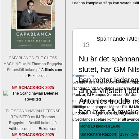
i denna komplexa fråga kan svaren ski
Spännande i Aten
aug
13
Nu är det spänna
CAPABLANCA: THE CHESS
MACHINE av IM
Thomas Engqvist
slutet, har GM Nil
– Förbeställ boken på
Adlibris.com
eller
Bokus.com
Kommentera
han möter ledare
Sverigemästarklassen och övriga grupper
NY SCHACKBOK 2025
ratingordning: GM Platon Galperin, IM I
annat vinsten i de
Pantzar, IM Hampus Sörensen GM Jonny 
Antonios trodde no
men det skulle inte vara osannolikt o
tillfälliga ratingtoppar. Mästar-Elit: 
han bytt så mycket
THE SCANDINAVIAN DEFENSE
Lindberg, FM Joar Östlund, FM Alexande
REVISITED av IM
Thomas
utvecklande spelare kommer att avancer
Engqvist
– Beställ boken på
Rond 10 klockan 16.00
Adlibris.com
eller
Bokus.com
GM Richard Rapport
2577
½-½
NY SCHACKBOK 2025